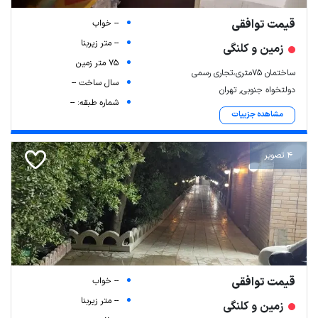
قیمت توافقی
-- خواب
-- متر زیربنا
زمین و کلنگی
75 متر زمین
ساختمان 75متری،تجاری رسمی
سال ساخت --
دولتخواه جنوبی, تهران
شماره طبقه: --
مشاهده جزییات
4 تصویر
قیمت توافقی
-- خواب
-- متر زیربنا
زمین و کلنگی