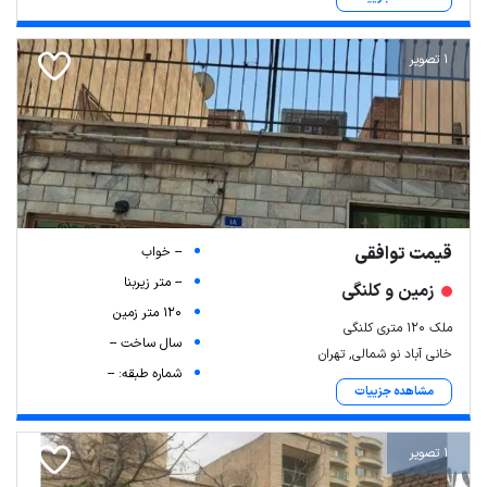
1 تصویر
قیمت توافقی
-- خواب
-- متر زیربنا
زمین و کلنگی
120 متر زمین
ملک 120 متری کلنگی
سال ساخت --
خانی آباد نو شمالی, تهران
شماره طبقه: --
مشاهده جزییات
1 تصویر