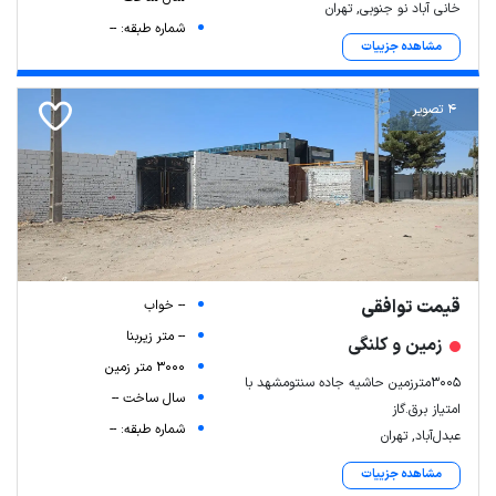
خانی آباد نو جنوبی, تهران
شماره طبقه: --
مشاهده جزییات
4 تصویر
قیمت توافقی
-- خواب
-- متر زیربنا
زمین و کلنگی
3000 متر زمین
3005مترزمین حاشیه جاده سنتومشهد با
سال ساخت --
امتیاز برق.گاز
شماره طبقه: --
عبدل‌آباد, تهران
مشاهده جزییات