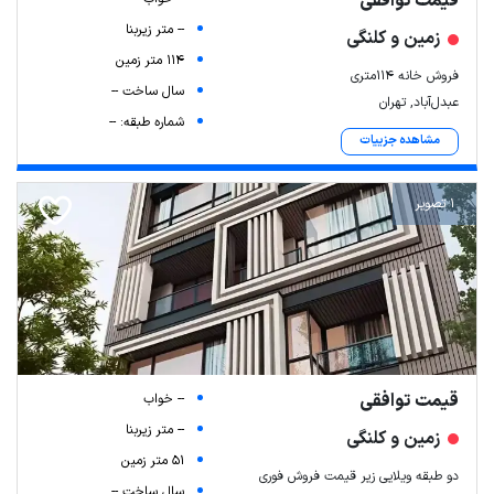
قیمت توافقی
-- متر زیربنا
زمین و کلنگی
114 متر زمین
فروش خانه ۱۱۴متری
سال ساخت --
عبدل‌آباد, تهران
شماره طبقه: --
مشاهده جزییات
1 تصویر
قیمت توافقی
-- خواب
-- متر زیربنا
زمین و کلنگی
51 متر زمین
دو طبقه ویلایی زیر قیمت فروش فوری
سال ساخت --