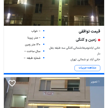
قیمت توافقی
-- خواب
-- متر زیربنا
زمین و کلنگی
120 متر زمین
خانی ابادنومیعادشمالی،کلنگی سه طبقه بغل
سال ساخت --
دار
شماره طبقه: --
خانی آباد نو شمالی, تهران
مشاهده جزییات
1 تصویر