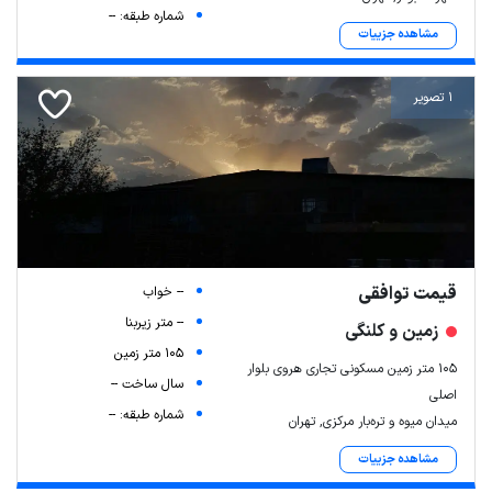
شماره طبقه: --
مشاهده جزییات
1 تصویر
قیمت توافقی
-- خواب
-- متر زیربنا
زمین و کلنگی
105 متر زمین
105 متر زمین مسکونی تجاری هروی بلوار
سال ساخت --
اصلی
شماره طبقه: --
میدان میوه و تره‌بار مرکزی, تهران
مشاهده جزییات