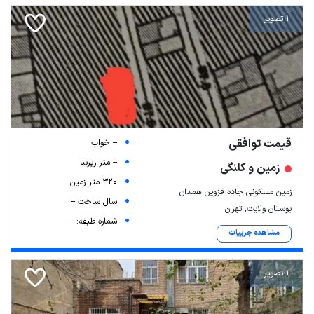
1 تصویر
قیمت توافقی
-- خواب
-- متر زیربنا
زمین و کلنگی
320 متر زمین
زمین مسکونی جاده قزوین همدان
سال ساخت --
بوستان ولایت, تهران
شماره طبقه: --
مشاهده جزییات
1 تصویر