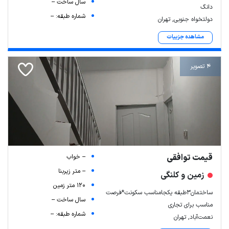
سال ساخت --
دانگ
شماره طبقه: --
دولتخواه جنوبی, تهران
مشاهده جزییات
4 تصویر
قیمت توافقی
-- خواب
-- متر زیربنا
زمین و کلنگی
120 متر زمین
ساختمان۳طبقه یکجامناسب سکونت*فرصت
سال ساخت --
مناسب برای تجاری
شماره طبقه: --
نعمت‌آباد, تهران