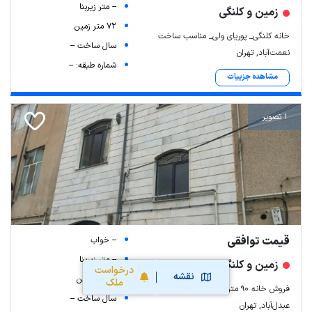
-- متر زیربنا
زمین و کلنگی
72 متر زمین
خانه کلنگی_ پوریای ولی_ مناسب ساخت
سال ساخت --
نعمت‌آباد, تهران
شماره طبقه: --
مشاهده جزییات
1 تصویر
قیمت توافقی
-- خواب
-- متر زیربنا
زمین و کلنگی
درخواست
نقشه
90 متر زمین
ملک
فروش خانه ۹۰ متری بحر ۶ عبدل اباد زنهاری
سال ساخت --
عبدل‌آباد, تهران