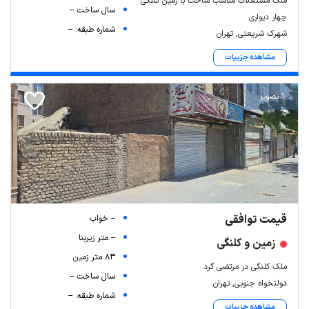
ملک مستغلات مناسب ساخت با زمین کلنگی
سال ساخت --
چهار دیواری
شماره طبقه: --
شهرک شریعتی, تهران
مشاهده جزییات
1 تصویر
قیمت توافقی
-- خواب
-- متر زیربنا
زمین و کلنگی
83 متر زمین
ملک کلنگی در مرتضی گرد
سال ساخت --
دولتخواه جنوبی, تهران
شماره طبقه: --
مشاهده جزییات