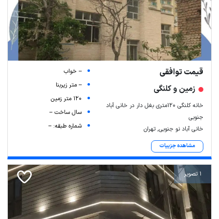
قیمت توافقی
-- خواب
-- متر زیربنا
زمین و کلنگی
120 متر زمین
خانه کلنگی ۱۲۰متری بغل دار در خانی آباد
سال ساخت --
جنوبی
شماره طبقه: --
خانی آباد نو جنوبی, تهران
مشاهده جزییات
1 تصویر