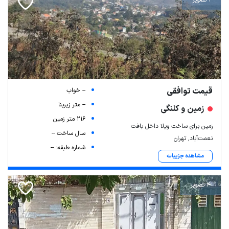
قیمت توافقی
-- خواب
-- متر زیربنا
زمین و کلنگی
216 متر زمین
زمین برای ساخت ویلا داخل بافت
سال ساخت --
نعمت‌آباد, تهران
شماره طبقه: --
مشاهده جزییات
4 تصویر