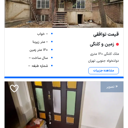
قیمت توافقی
-- خواب
-- متر زیربنا
زمین و کلنگی
120 متر زمین
ملک کلنگی ۱۲۰ متری
سال ساخت --
دولتخواه جنوبی, تهران
شماره طبقه: --
مشاهده جزییات
4 تصویر