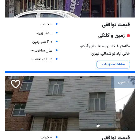
قیمت توافقی
-- خواب
-- متر زیربنا
زمین و کلنگی
120 متر زمین
۱۲۰متر فلکه ابن سینا خانی آبادنو
سال ساخت --
خانی آباد نو شمالی, تهران
شماره طبقه: --
مشاهده جزییات
1 تصویر
قیمت توافقی
-- خواب