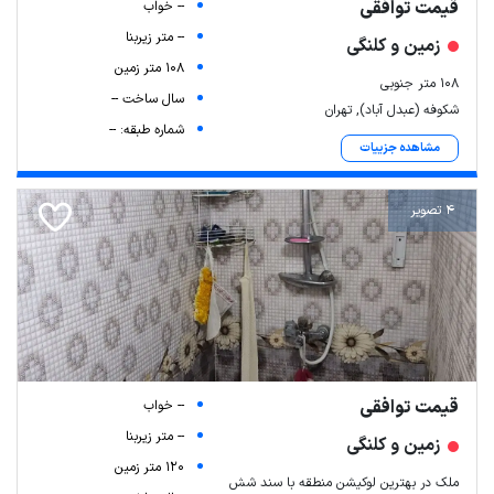
قیمت توافقی
-- خواب
-- متر زیربنا
زمین و کلنگی
108 متر زمین
۱۰۸ متر جنوبی
سال ساخت --
شکوفه (عبدل آباد), تهران
شماره طبقه: --
مشاهده جزییات
4 تصویر
قیمت توافقی
-- خواب
-- متر زیربنا
زمین و کلنگی
120 متر زمین
ملک در بهترین لوکیشن منطقه با سند شش