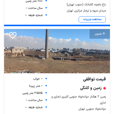
1100 متر زمین
باغ باغچه کاشانک (جنوب تهران)
سال ساخت --
میدان میوه و تره‌بار مرکزی, تهران
شماره طبقه: --
مشاهده جزییات
4 تصویر
قیمت توافقی
-- خواب
-- متر زیربنا
زمین و کلنگی
21575 متر زمین
زمین ۲ هکتار دولتخواه جنوبی کاربری تجاری و
سال ساخت --
اداری
شماره طبقه: --
دولتخواه جنوبی, تهران