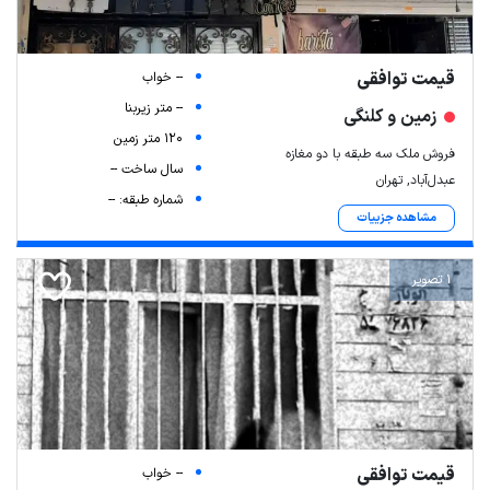
قیمت توافقی
-- خواب
-- متر زیربنا
زمین و کلنگی
120 متر زمین
فروش ملک سه طبقه با دو مغازه
سال ساخت --
عبدل‌آباد, تهران
شماره طبقه: --
مشاهده جزییات
1 تصویر
قیمت توافقی
-- خواب