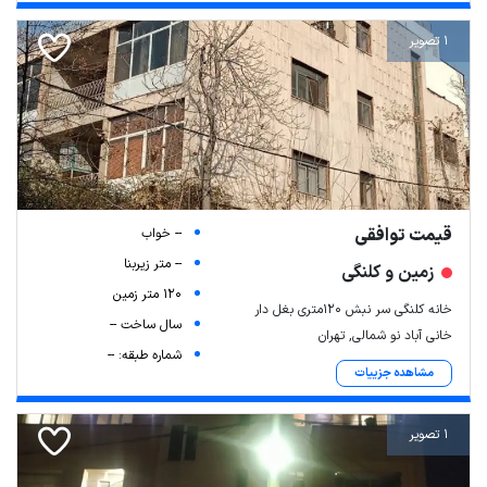
1 تصویر
قیمت توافقی
-- خواب
-- متر زیربنا
زمین و کلنگی
120 متر زمین
خانه کلنگی سر نبش ۱۲۰متری بغل دار
سال ساخت --
خانی آباد نو شمالی, تهران
شماره طبقه: --
مشاهده جزییات
1 تصویر