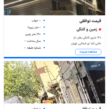
قیمت توافقی
-- خواب
-- متر زیربنا
زمین و کلنگی
120 متر زمین
۱۲۰ متری کلنگی بغل دار
سال ساخت --
خانی آباد نو شمالی, تهران
شماره طبقه: --
مشاهده جزییات
3 تصویر
-- خواب