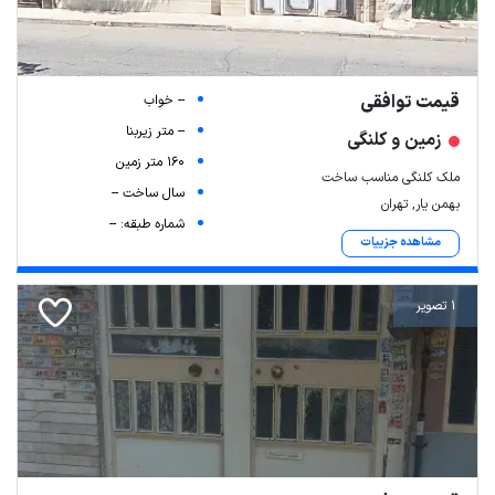
قیمت توافقی
-- خواب
-- متر زیربنا
زمین و کلنگی
160 متر زمین
ملک کلنگی مناسب ساخت
سال ساخت --
بهمن یار, تهران
شماره طبقه: --
مشاهده جزییات
1 تصویر