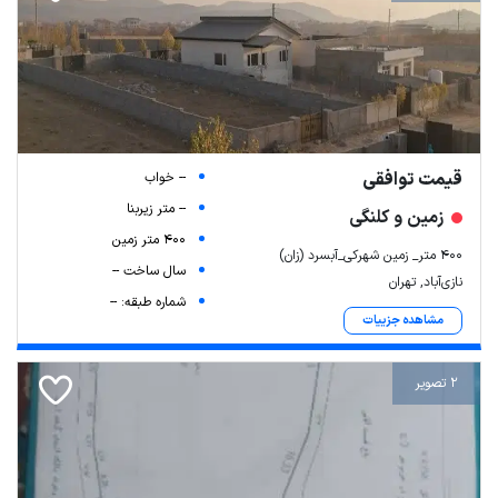
قیمت توافقی
-- خواب
-- متر زیربنا
زمین و کلنگی
400 متر زمین
۴۰۰ متر_ زمین شهرکی_آبسرد (زان)
سال ساخت --
نازی‌آباد, تهران
شماره طبقه: --
مشاهده جزییات
2 تصویر