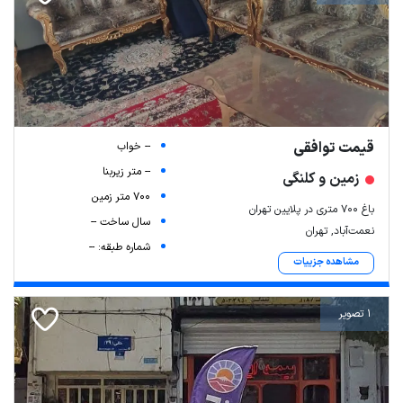
قیمت توافقی
-- خواب
-- متر زیربنا
زمین و کلنگی
700 متر زمین
باغ ۷۰۰ متری در پلایین تهران
سال ساخت --
Leaflet
| Map data ©
ariamarz.com
نعمت‌آباد, تهران
شماره طبقه: --
مشاهده جزییات
1 تصویر