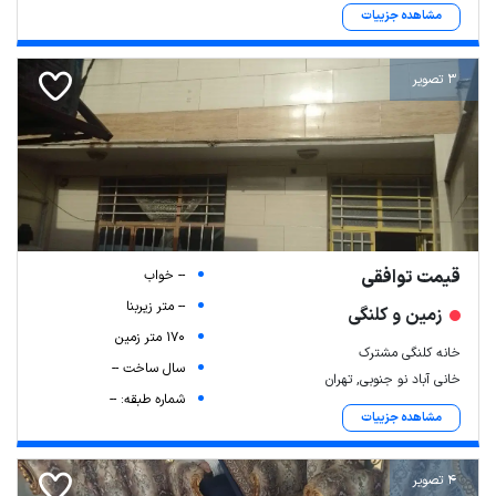
مشاهده جزییات
3 تصویر
قیمت توافقی
-- خواب
-- متر زیربنا
زمین و کلنگی
170 متر زمین
خانه کلنگی مشترک
سال ساخت --
خانی آباد نو جنوبی, تهران
شماره طبقه: --
مشاهده جزییات
4 تصویر