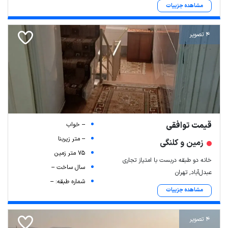
مشاهده جزییات
4 تصویر
قیمت توافقی
-- خواب
-- متر زیربنا
زمین و کلنگی
75 متر زمین
خانه دو طبقه دربست با امتیاز تجاری
سال ساخت --
عبدل‌آباد, تهران
شماره طبقه: --
مشاهده جزییات
4 تصویر