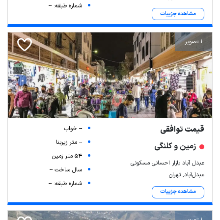
شماره طبقه: --
مشاهده جزییات
1 تصویر
قیمت توافقی
-- خواب
-- متر زیربنا
زمین و کلنگی
54 متر زمین
عبدل آباد بازار احسانی مسکونی
سال ساخت --
عبدل‌آباد, تهران
شماره طبقه: --
مشاهده جزییات
1 تصویر