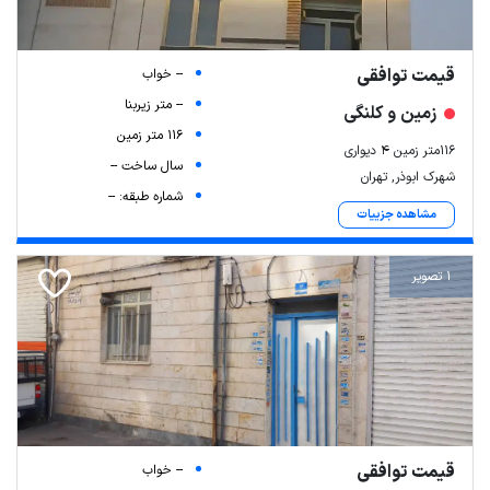
قیمت توافقی
-- خواب
-- متر زیربنا
زمین و کلنگی
116 متر زمین
116متر زمین ۴ دیواری
سال ساخت --
شهرک ابوذر, تهران
شماره طبقه: --
مشاهده جزییات
1 تصویر
قیمت توافقی
-- خواب