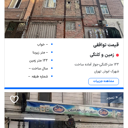
قیمت توافقی
-- خواب
-- متر زیربنا
زمین و کلنگی
122 متر زمین
۱۲۲ متر-کلنگی-جواز آماده ساخت
سال ساخت --
شهرک ابوذر, تهران
شماره طبقه: --
مشاهده جزییات
4 تصویر