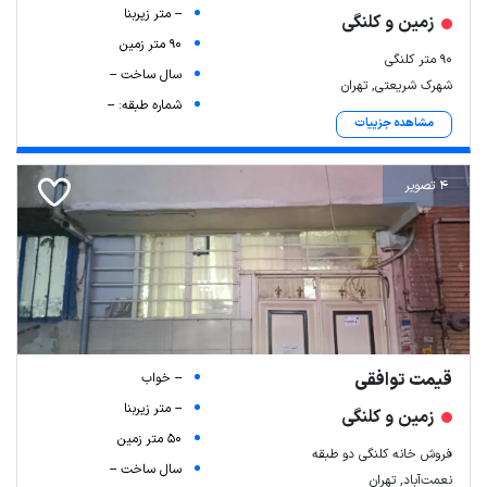
-- متر زیربنا
زمین و کلنگی
90 متر زمین
90 متر کلنگی
سال ساخت --
شهرک شریعتی, تهران
شماره طبقه: --
مشاهده جزییات
4 تصویر
قیمت توافقی
-- خواب
-- متر زیربنا
زمین و کلنگی
50 متر زمین
فروش خانه کلنگی دو طبقه
سال ساخت --
نعمت‌آباد, تهران