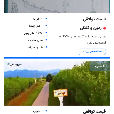
قیمت توافقی
-- خواب
-- متر زیربنا
زمین و کلنگی
4770 متر زمین
زمین با سند تک برگ به متراژ ۴۷۷۰ متر
سال ساخت --
اسفندیاری, تهران
شماره طبقه: --
مشاهده جزییات
4 تصویر
قیمت توافقی
-- خواب