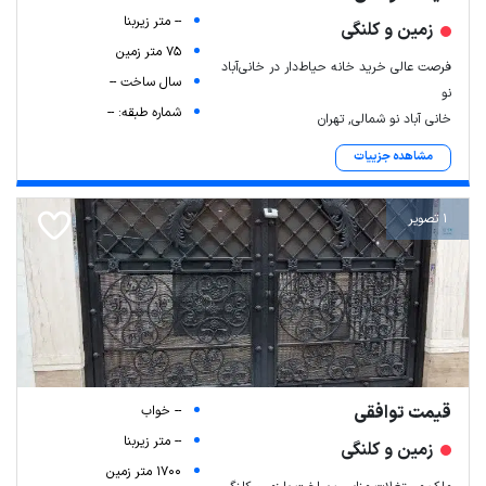
-- متر زیربنا
زمین و کلنگی
75 متر زمین
فرصت عالی خرید خانه حیاط‌دار در خانی‌آباد
سال ساخت --
نو
شماره طبقه: --
خانی آباد نو شمالی, تهران
مشاهده جزییات
1 تصویر
قیمت توافقی
-- خواب
-- متر زیربنا
زمین و کلنگی
1700 متر زمین