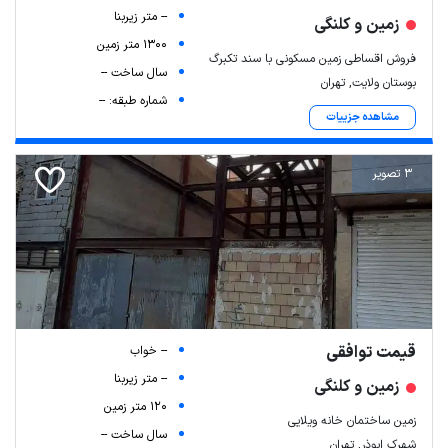
-- متر زیربنا
زمین و کلنگی
1300 متر زمین
فروش اقساطی زمین مسکونی با سند تکبرگ
سال ساخت --
بوستان ولایت, تهران
شماره طبقه: --
مشاهده جزییات
3 تصویر
قیمت توافقی
-- خواب
-- متر زیربنا
زمین و کلنگی
120 متر زمین
زمین ساختمان خانه ویلایی
سال ساخت --
شهرک ابوذر, تهران