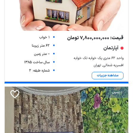
قیمت: 7,800,000,000 تومان
1 خواب
62 متر زیربنا
آپارتمان
-- متر زمین
واحد ۶۲ متری یک خوابه تک خوابه
سال ساخت 1385
افسریه شمالی, تهران
شماره طبقه: 2
مشاهده جزییات
1 تصویر