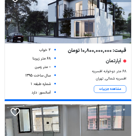
قیمت: 10,800,000,000 تومان
2 خواب
68 متر زیربنا
آپارتمان
-- متر زمین
۶۸ متر دوخوابه افسریه
سال ساخت 1395
افسریه شمالی, تهران
شماره طبقه: 1
مشاهده جزییات
آسانسور: دارد
4 تصویر