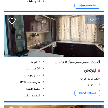
شماره طبقه: 2
مشاهده جزییات
4 تصویر
قیمت: 5,900,000,000 تومان
2 خواب
58 متر زیربنا
آپارتمان
-- متر زمین
۵۸متری دو خواب
سال ساخت 1395
طیب, تهران
شماره طبقه: 1
مشاهده جزییات
آسانسور: دارد