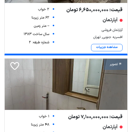
قیمت: 6,650,000,000 تومان
2 خواب
62 متر زیربنا
آپارتمان
-- متر زمین
آپارتمان فروشی
سال ساخت 1383
افسریه جنوبی, تهران
شماره طبقه: 2
مشاهده جزییات
4 تصویر
Leaflet
| Map data ©
ariamarz.com
قیمت: 7,100,000,000 تومان
1 خواب
48 متر زیربنا
آپارتمان