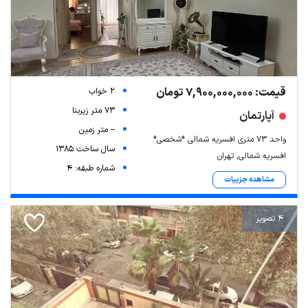
قیمت: 7,900,000,000 تومان
2 خواب
73 متر زیربنا
آپارتمان
-- متر زمین
واحد ۷۳ متری افسریه شمالی *شخصی*
سال ساخت 1385
افسریه شمالی, تهران
شماره طبقه: 4
مشاهده جزییات
4 تصویر