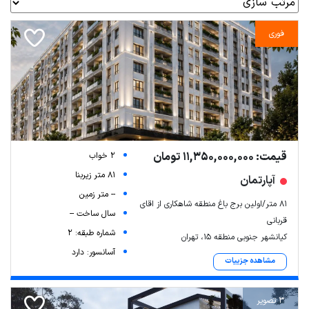
فوری
قیمت: 11,350,000,000 تومان
2 خواب
81 متر زیربنا
آپارتمان
-- متر زمین
۸۱ متر/اولین برج باغ منطقه شاهکاری از اقای
سال ساخت --
قربانی
شماره طبقه: 2
کیانشهر جنوبی منطقه 15، تهران
آسانسور: دارد
مشاهده جزییات
3 تصویر