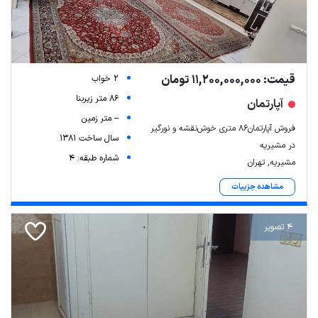
قیمت: 11,200,000,000 تومان
2 خواب
86 متر زیربنا
آپارتمان
-- متر زمین
فروش آپارتمان۸۶ متری خوش‌نقشه و نورگیر
سال ساخت 1381
در مشیریه
شماره طبقه: 4
مشیریه, تهران
مشاهده جزییات
4 تصویر