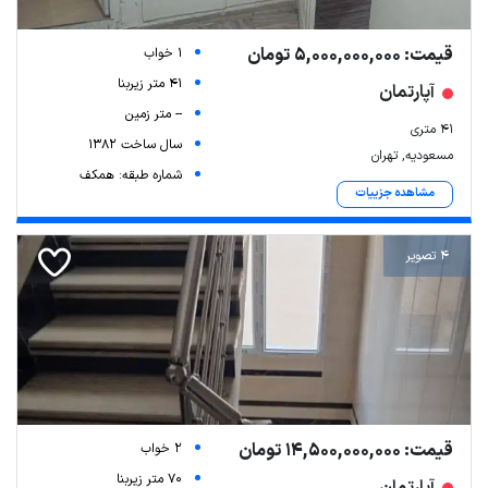
قیمت: 5,000,000,000 تومان
1 خواب
41 متر زیربنا
آپارتمان
-- متر زمین
۴۱ متری
سال ساخت 1382
مسعودیه, تهران
شماره طبقه: همکف
مشاهده جزییات
4 تصویر
قیمت: 14,500,000,000 تومان
2 خواب
70 متر زیربنا
آپارتمان