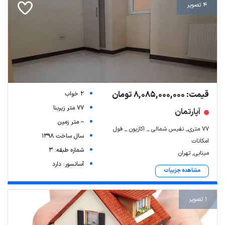
4 تصویر
قیمت: 8,085,000,000 تومان
2 خواب
77 متر زیربنا
آپارتمان
-- متر زمین
۷۷ متری_ نفیس شمالی _ اکازیون _ فول
سال ساخت 1398
امکانات
شماره طبقه: 3
مینابی, تهران
آسانسور: دارد
مشاهده جزییات
1 تصویر