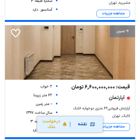
شماره طبقه: 6
مشیریه, تهران
آسانسور: دارد
مشاهده جزییات
4 تصویر
قیمت: 6,600,000,000 تومان
2 خواب
62 متر زیربنا
آپارتمان
-- متر زمین
آپارتمان فروشی۶۲ متری دوخوابه اتابک
سال ساخت 1397
اتابک, تهران
درخواست
شماره طبقه: 3
نقشه
ملک
مشاهده جزییات
آسانسور: دارد