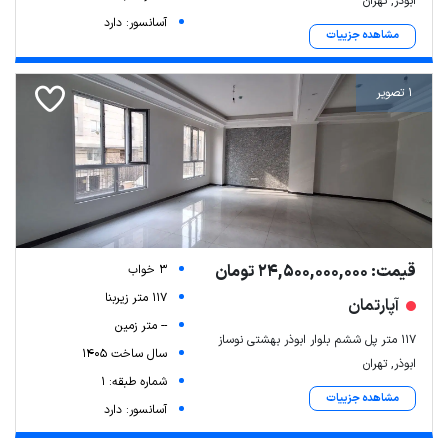
ابوذر, تهران
آسانسور: دارد
مشاهده جزییات
1 تصویر
قیمت: 24,500,000,000 تومان
3 خواب
117 متر زیربنا
آپارتمان
-- متر زمین
۱۱۷ متر پل ششم بلوار ابوذر بهشتی نوساز
سال ساخت 1405
ابوذر, تهران
شماره طبقه: 1
مشاهده جزییات
آسانسور: دارد