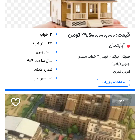
قیمت: 29,500,000,000 تومان
3 خواب
125 متر زیربنا
آپارتمان
-- متر زمین
فروش آپارتمان نوساز ۳خواب مسلم
سال ساخت 1404
جنوبی(یامی)
شماره طبقه: 1
ابوذر, تهران
آسانسور: دارد
مشاهده جزییات
4 تصویر