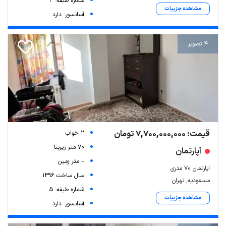
شماره طبقه: 3
مشاهده جزییات
آسانسور: دارد
4 تصویر
قیمت: 7,700,000,000 تومان
2 خواب
70 متر زیربنا
آپارتمان
-- متر زمین
اپارتمان ۷۰ متری
سال ساخت 1396
مسعودیه, تهران
شماره طبقه: 5
مشاهده جزییات
آسانسور: دارد