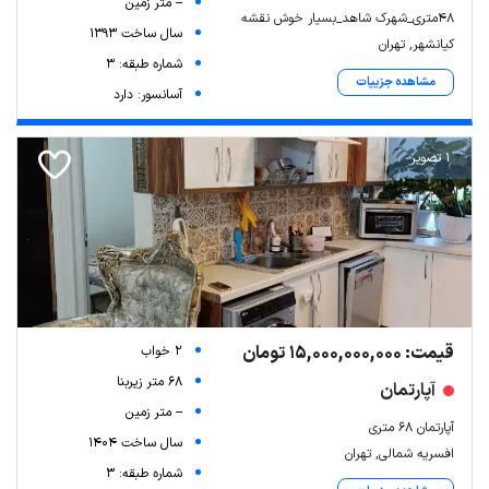
-- متر زمین
۴۸متری_شهرک شاهد_بسیار خوش نقشه
سال ساخت 1393
کیانشهر, تهران
شماره طبقه: 3
مشاهده جزییات
آسانسور: دارد
1 تصویر
قیمت: 15,000,000,000 تومان
2 خواب
68 متر زیربنا
آپارتمان
-- متر زمین
آپارتمان ۶۸ متری
سال ساخت 1404
افسریه شمالی, تهران
شماره طبقه: 3