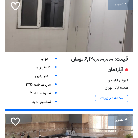
4 تصویر
قیمت: 6,120,000,000 تومان
1 خواب
51 متر زیربنا
آپارتمان
-- متر زمین
فروش اپارتمان
سال ساخت 1396
هاشم‌آباد, تهران
شماره طبقه: 2
مشاهده جزییات
آسانسور: دارد
4 تصویر