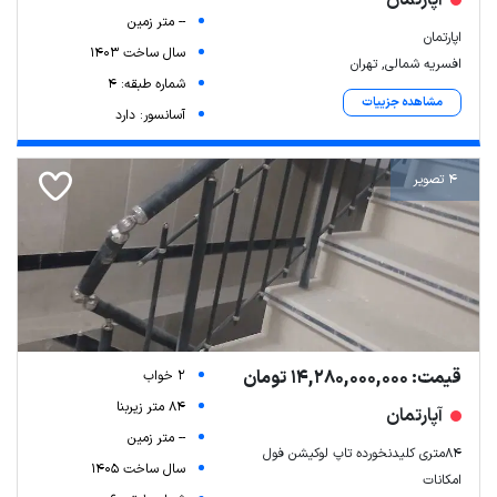
-- متر زمین
اپارتمان
سال ساخت 1403
افسریه شمالی, تهران
شماره طبقه: 4
مشاهده جزییات
آسانسور: دارد
4 تصویر
قیمت: 14,280,000,000 تومان
2 خواب
84 متر زیربنا
آپارتمان
-- متر زمین
۸۴متری کلیدنخورده تاپ لوکیشن فول
سال ساخت 1405
امکانات