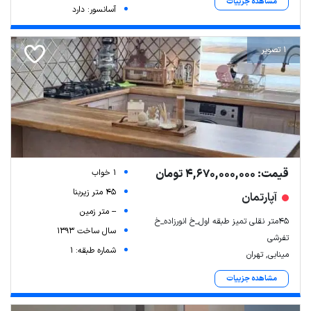
مشاهده جزییات
آسانسور: دارد
1 تصویر
قیمت: 4,670,000,000 تومان
1 خواب
45 متر زیربنا
آپارتمان
-- متر زمین
45متر نقلی تمیز طبقه اول_خ انورزاده_خ
سال ساخت 1393
تفرشی
شماره طبقه: 1
مینابی, تهران
مشاهده جزییات