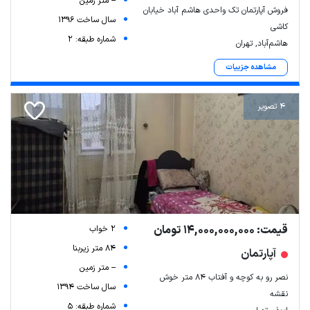
-- متر زمین
فروش آپارتمان تک واحدی هاشم آباد خیابان
سال ساخت 1396
کاشی
شماره طبقه: 2
هاشم‌آباد, تهران
مشاهده جزییات
4 تصویر
قیمت: 14,000,000,000 تومان
2 خواب
84 متر زیربنا
آپارتمان
-- متر زمین
نصر رو به کوچه و آفتاب ۸۴ متر خوش
سال ساخت 1394
نقشه
شماره طبقه: 5