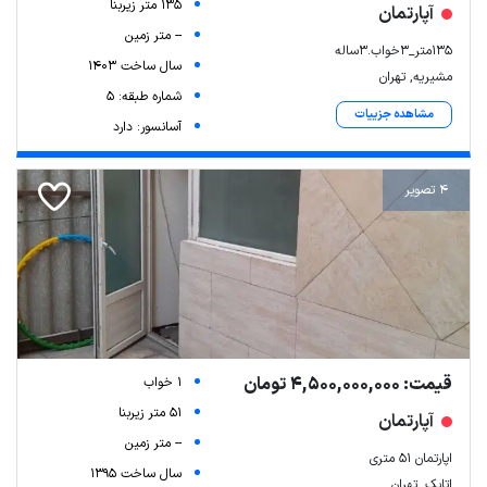
135 متر زیربنا
آپارتمان
-- متر زمین
135متر_3خواب.3ساله
سال ساخت 1403
مشیریه, تهران
شماره طبقه: 5
مشاهده جزییات
آسانسور: دارد
4 تصویر
قیمت: 4,500,000,000 تومان
1 خواب
51 متر زیربنا
آپارتمان
-- متر زمین
اپارتمان ۵۱ متری
سال ساخت 1395
اتابک, تهران