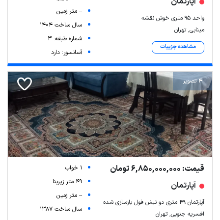
آپارتمان
-- متر زمین
واحد ۹۵ متری خوش نقشه
سال ساخت 1404
مینابی, تهران
شماره طبقه: 3
مشاهده جزییات
آسانسور: دارد
4 تصویر
قیمت: 6,850,000,000 تومان
1 خواب
49 متر زیربنا
آپارتمان
-- متر زمین
آپارتمان ۴۹ متری دو نبش فول بازسازی شده
سال ساخت 1387
افسریه جنوبی, تهران