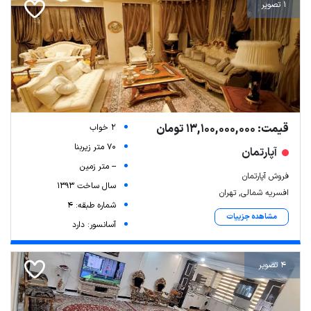
1 تصویر
قیمت: 13,100,000,000 تومان
2 خواب
70 متر زیربنا
آپارتمان
-- متر زمین
فروش آپارتمان
سال ساخت 1393
افسریه شمالی, تهران
شماره طبقه: 4
مشاهده جزییات
آسانسور: دارد
4 تصویر