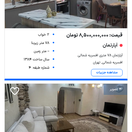
قیمت: 8,500,000,000 تومان
2 خواب
78 متر زیربنا
آپارتمان
-- متر زمین
آپارتمان 78 متری افسریه شمالی
سال ساخت 1384
افسریه شمالی, تهران
شماره طبقه: 4
مشاهده جزییات
4 تصویر