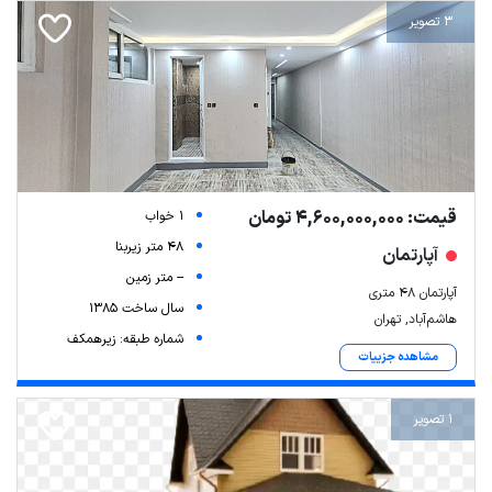
3 تصویر
قیمت: 4,600,000,000 تومان
1 خواب
48 متر زیربنا
آپارتمان
-- متر زمین
آپارتمان 48 متری
سال ساخت 1385
هاشم‌آباد, تهران
شماره طبقه: زیرهمکف
مشاهده جزییات
1 تصویر