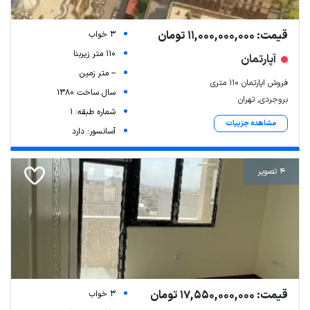
قیمت: 11,000,000,000 تومان
3 خواب
110 متر زیربنا
آپارتمان
-- متر زمین
فروش اپارتمان ۱۱۰ متری
سال ساخت 1380
بروجردی, تهران
شماره طبقه: 1
مشاهده جزییات
آسانسور: دارد
4 تصویر
قیمت: 17,550,000,000 تومان
3 خواب