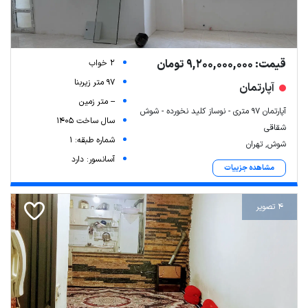
قیمت: 9,200,000,000 تومان
2 خواب
97 متر زیربنا
آپارتمان
-- متر زمین
آپارتمان ۹۷ متری - نوساز کلید نخورده - شوش
سال ساخت 1405
شقاقی
شماره طبقه: 1
شوش, تهران
آسانسور: دارد
مشاهده جزییات
4 تصویر