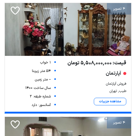
4 تصویر
قیمت: 5,508,000,000 تومان
1 خواب
54 متر زیربنا
آپارتمان
-- متر زمین
فروش آپارتمان
سال ساخت 1400
طیب, تهران
شماره طبقه: 2
مشاهده جزییات
آسانسور: دارد
4 تصویر