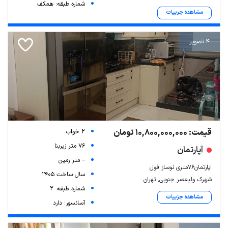
شماره طبقه: همکف
مشاهده جزییات
4 تصویر
قیمت: 10,800,000,000 تومان
2 خواب
76 متر زیربنا
آپارتمان
-- متر زمین
اپارتمان76متری نوساز فول
سال ساخت 1405
شهرک ولیعصر جنوبی, تهران
شماره طبقه: 2
مشاهده جزییات
آسانسور: دارد