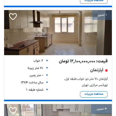
مشاهده جزییات
1 تصویر
قیمت: 12,100,000,000 تومان
2 خواب
70 متر زیربنا
آپارتمان
-- متر زمین
آپارتمان ۷۰ متر،دو خواب،طبقه اول،
سال ساخت 1384
تهرانسر مرکزی, تهران
شماره طبقه: 1
مشاهده جزییات
4 تصویر