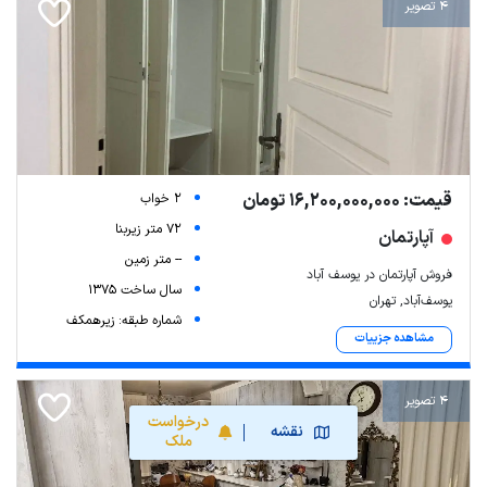
4 تصویر
قیمت: 16,200,000,000 تومان
2 خواب
72 متر زیربنا
آپارتمان
-- متر زمین
فروش آپارتمان در یوسف آباد
سال ساخت 1375
یوسف‌آباد, تهران
شماره طبقه: زیرهمکف
مشاهده جزییات
4 تصویر
درخواست
نقشه
ملک