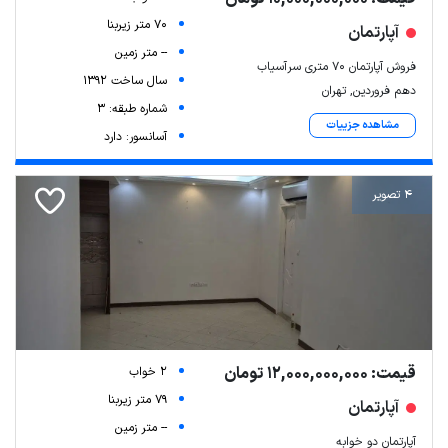
70 متر زیربنا
آپارتمان
-- متر زمین
فروش آپارتمان ۷۰ متری سرآسیاب
سال ساخت 1392
دهم فروردین, تهران
شماره طبقه: 3
مشاهده جزییات
آسانسور: دارد
4 تصویر
Leaflet
| Map data ©
ariamarz.com
قیمت: 12,000,000,000 تومان
2 خواب
79 متر زیربنا
آپارتمان
-- متر زمین
آپارتمان دو خوابه