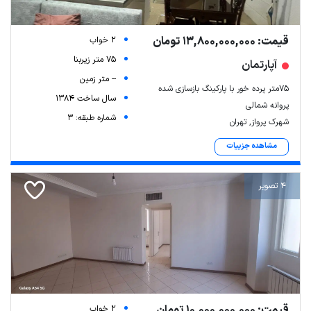
قیمت: 13,800,000,000 تومان
2 خواب
75 متر زیربنا
آپارتمان
-- متر زمین
75متر پرده خور با پارکینگ بازسازی شده
سال ساخت 1384
پروانه شمالی
شماره طبقه: 3
شهرک پرواز, تهران
مشاهده جزییات
4 تصویر
قیمت: 10,000,000,000 تومان
2 خواب