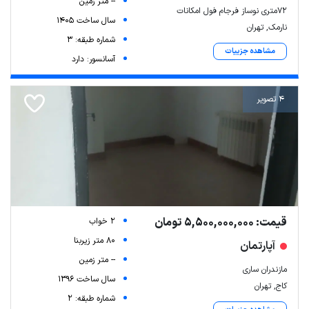
-- متر زمین
72متری نوساز فرجام فول امکانات
سال ساخت 1405
نارمک, تهران
شماره طبقه: 3
مشاهده جزییات
آسانسور: دارد
4 تصویر
قیمت: 5,500,000,000 تومان
2 خواب
80 متر زیربنا
آپارتمان
-- متر زمین
مازندران ساری
سال ساخت 1396
کاج, تهران
شماره طبقه: 2