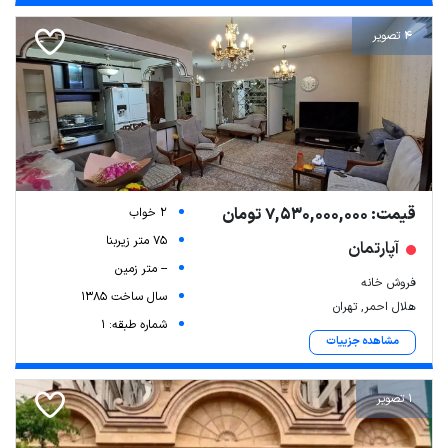
4 تصویر
قیمت: 7,530,000,000 تومان
2 خواب
75 متر زیربنا
آپارتمان
-- متر زمین
فروش خانه
سال ساخت 1385
هلال احمر, تهران
شماره طبقه: 1
مشاهده جزییات
1 تصویر