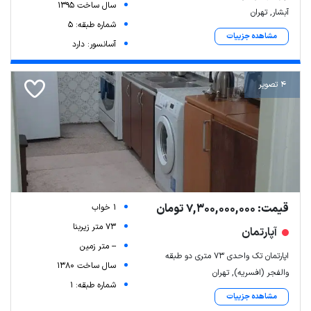
سال ساخت 1395
آبشار, تهران
شماره طبقه: 5
مشاهده جزییات
آسانسور: دارد
4 تصویر
قیمت: 7,300,000,000 تومان
1 خواب
73 متر زیربنا
آپارتمان
-- متر زمین
اپارتمان تک واحدی ۷۳ متری دو طبقه
سال ساخت 1380
والفجر (افسریه), تهران
شماره طبقه: 1
مشاهده جزییات