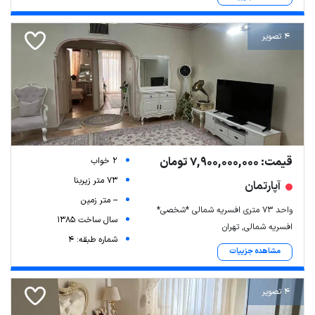
4 تصویر
قیمت: 7,900,000,000 تومان
2 خواب
73 متر زیربنا
آپارتمان
-- متر زمین
واحد ۷۳ متری افسریه شمالی *شخصی*
سال ساخت 1385
افسریه شمالی, تهران
شماره طبقه: 4
مشاهده جزییات
4 تصویر