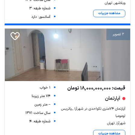
ویلاشهر, تهران
شماره طبقه: 3
مشاهده جزییات
آسانسور: دارد
2 تصویر
قیمت: 18,000,000,000 تومان
1 خواب
74 متر زیربنا
آپارتمان
-- متر زمین
آپارتمان ۷۴متری تکواحدی در شهرآرا _پاتریس
سال ساخت 1371
لومومبا
شماره طبقه: 4
شهرآرا, تهران
مشاهده جزییات