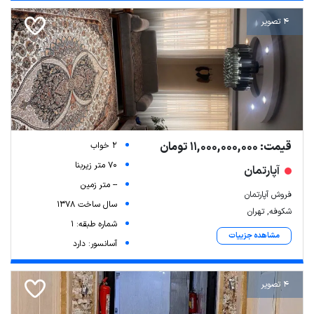
4 تصویر
قیمت: 11,000,000,000 تومان
2 خواب
70 متر زیربنا
آپارتمان
-- متر زمین
فروش آپارتمان
سال ساخت 1378
شکوفه, تهران
شماره طبقه: 1
مشاهده جزییات
آسانسور: دارد
4 تصویر