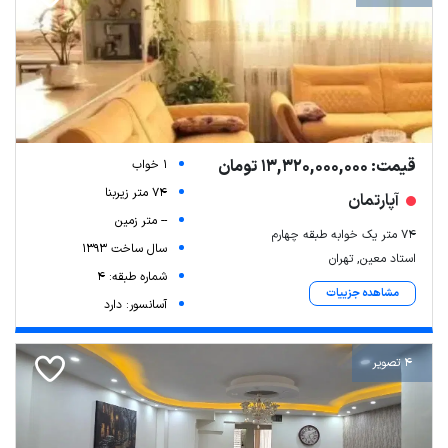
قیمت: 13,320,000,000 تومان
1 خواب
74 متر زیربنا
آپارتمان
-- متر زمین
۷۴ متر یک خوابه طبقه چهارم
سال ساخت 1393
استاد معین, تهران
شماره طبقه: 4
مشاهده جزییات
آسانسور: دارد
4 تصویر