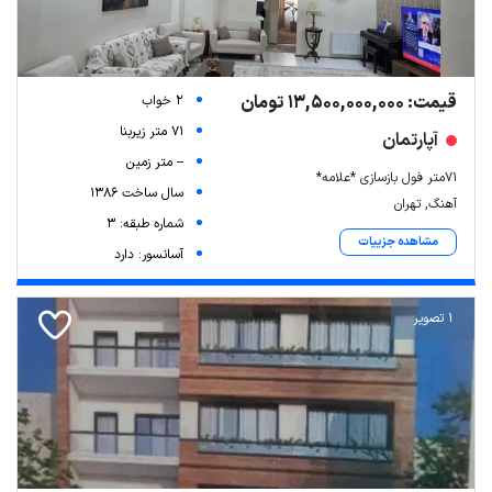
قیمت: 13,500,000,000 تومان
2 خواب
71 متر زیربنا
آپارتمان
-- متر زمین
۷۱متر فول بازسازی *علامه*
سال ساخت 1386
آهنگ, تهران
شماره طبقه: 3
مشاهده جزییات
آسانسور: دارد
1 تصویر