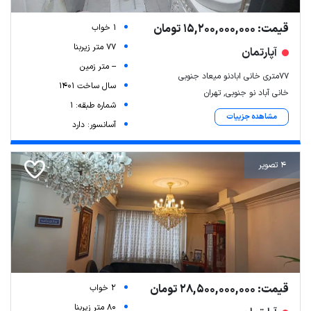
قیمت: 15,200,000,000 تومان
1 خواب
77 متر زیربنا
آپارتمان
-- متر زمین
۷۷متری خانی ابادنو میعاد جنوبی
سال ساخت 1401
خانی آباد نو جنوبی, تهران
شماره طبقه: 1
مشاهده جزییات
آسانسور: دارد
4 تصویر
قیمت: 28,500,000,000 تومان
2 خواب
80 متر زیربنا