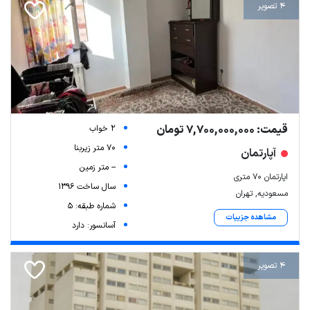
4 تصویر
قیمت: 7,700,000,000 تومان
2 خواب
70 متر زیربنا
آپارتمان
-- متر زمین
اپارتمان ۷۰ متری
سال ساخت 1396
مسعودیه, تهران
شماره طبقه: 5
مشاهده جزییات
آسانسور: دارد
4 تصویر