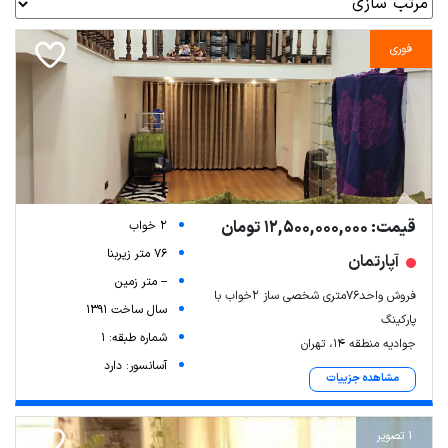
فوری
قیمت: 12,500,000,000 تومان
2 خواب
76 متر زیربنا
آپارتمان
-- متر زمین
فروش واحد76متری شخصی ساز 2خواب با
سال ساخت 1391
پارکینگ
شماره طبقه: 1
جوادیه منطقه 14، تهران
آسانسور: دارد
مشاهده جزییات
1 تصویر