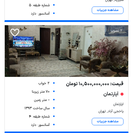
شماره طبقه: 5
مشاهده جزییات
آسانسور: دارد
2 تصویر
قیمت: 10,500,000,000 تومان
2 خواب
70 متر زیربنا
آپارتمان
-- متر زمین
اپارتمان
سال ساخت 1393
یاخجی آباد, تهران
شماره طبقه: 4
مشاهده جزییات
آسانسور: دارد