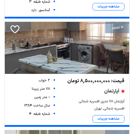
شماره طبقه: 3
مشاهده جزییات
آسانسور: دارد
4 تصویر
قیمت: 8,500,000,000 تومان
2 خواب
78 متر زیربنا
آپارتمان
-- متر زمین
آپارتمان 78 متری افسریه شمالی
سال ساخت 1384
افسریه شمالی, تهران
شماره طبقه: 4
مشاهده جزییات