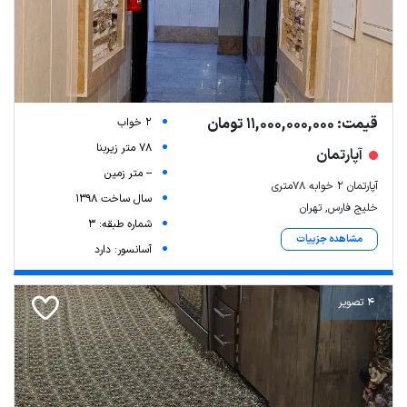
قیمت: 11,000,000,000 تومان
2 خواب
78 متر زیربنا
آپارتمان
-- متر زمین
آپارتمان ۲ خوابه ۷۸متری
سال ساخت 1398
خلیج فارس, تهران
شماره طبقه: 3
مشاهده جزییات
آسانسور: دارد
4 تصویر