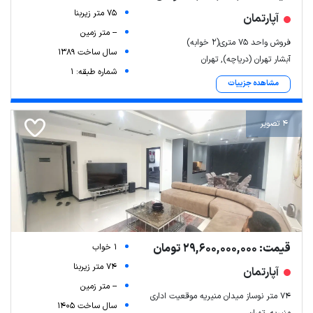
75 متر زیربنا
آپارتمان
-- متر زمین
فروش واحد ۷۵ متری(۲ خوابه)
سال ساخت 1389
آبشار تهران (دریاچه), تهران
شماره طبقه: 1
مشاهده جزییات
4 تصویر
قیمت: 29,600,000,000 تومان
1 خواب
74 متر زیربنا
آپارتمان
-- متر زمین
۷۴ متر نوساز میدان منیریه موقعیت اداری
سال ساخت 1405
منیریه, تهران