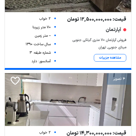
قیمت: 12,500,000,000 تومان
2 خواب
70 متر زیربنا
آپارتمان
-- متر زمین
فروش آپارتمان ۷۰ متری گیلکی جنوبی
سال ساخت 1390
مینای جنوبی, تهران
شماره طبقه: 3
مشاهده جزییات
آسانسور: دارد
4 تصویر
قیمت: 14,300,000,000 تومان
2 خواب