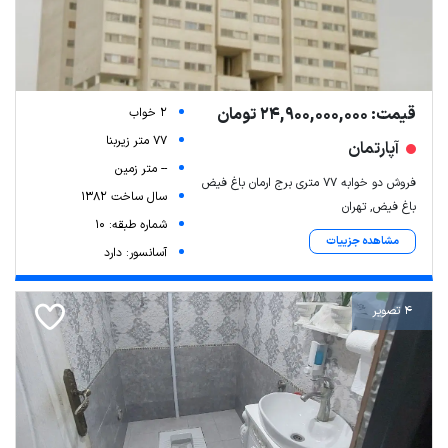
قیمت: 24,900,000,000 تومان
2 خواب
77 متر زیربنا
آپارتمان
-- متر زمین
فروش دو خوابه ۷۷ متری برج ارمان باغ فیض
سال ساخت 1382
باغ فیض, تهران
شماره طبقه: 10
مشاهده جزییات
آسانسور: دارد
4 تصویر