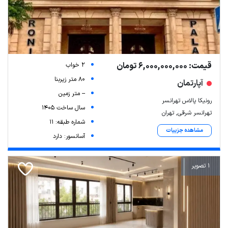
قیمت: 6,000,000,000 تومان
2 خواب
80 متر زیربنا
آپارتمان
-- متر زمین
رونیکا پالاس تهرانسر
سال ساخت 1405
تهرانسر شرقی, تهران
شماره طبقه: 11
مشاهده جزییات
آسانسور: دارد
1 تصویر