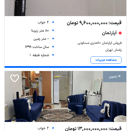
قیمت: 9,600,000,000 تومان
2 خواب
80 متر زیربنا
آپارتمان
-- متر زمین
فروش اپارتمان ۸۰متری مسکونی
سال ساخت 1399
پامنار, تهران
شماره طبقه: 1
مشاهده جزییات
4 تصویر
قیمت: 13,000,000,000 تومان
2 خواب