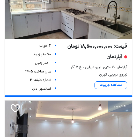
قیمت: 18,500,000,000 تومان
2 خواب
70 متر زیربنا
آپارتمان
-- متر زمین
آپارتمان ۷۰ متری- نیرو دریایی ، خ ۷ آذر
سال ساخت 1405
نیروی دریایی, تهران
شماره طبقه: 3
مشاهده جزییات
آسانسور: دارد
4 تصویر