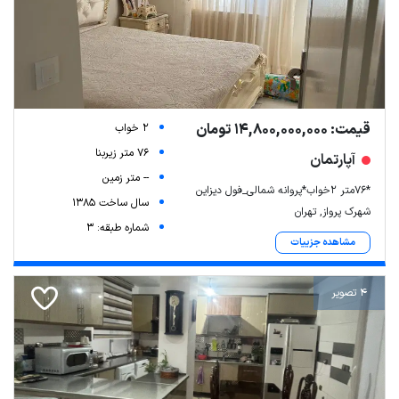
قیمت: 14,800,000,000 تومان
2 خواب
76 متر زیربنا
آپارتمان
-- متر زمین
*۷۶متر ۲خواب*پروانه شمالی_فول دیزاین
سال ساخت 1385
شهرک پرواز, تهران
شماره طبقه: 3
مشاهده جزییات
4 تصویر