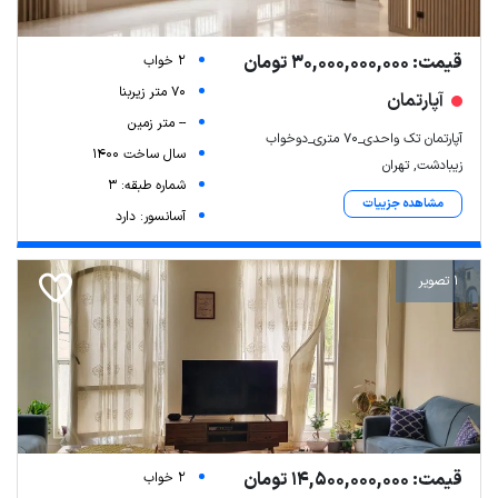
قیمت: 30,000,000,000 تومان
2 خواب
70 متر زیربنا
آپارتمان
-- متر زمین
آپارتمان تک واحدی_۷۰ متری_دوخواب
سال ساخت 1400
زیبادشت, تهران
شماره طبقه: 3
مشاهده جزییات
آسانسور: دارد
1 تصویر
قیمت: 14,500,000,000 تومان
2 خواب