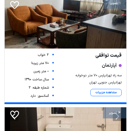
1 تصویر
قیمت توافقی
2 خواب
70 متر زیربنا
آپارتمان
-- متر زمین
سه راه تهرانپارس ۷۰ متر دوخوابه
سال ساخت 1390
تهرانپارس جنوبی, تهران
شماره طبقه: 2
مشاهده جزییات
آسانسور: دارد
4 تصویر