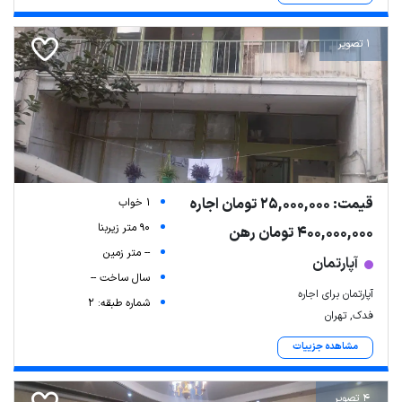
1 تصویر
قیمت: 25,000,000 تومان اجاره
1 خواب
90 متر زیربنا
400,000,000 تومان رهن
-- متر زمین
آپارتمان
سال ساخت --
آپارتمان برای اجاره
شماره طبقه: 2
فدک, تهران
مشاهده جزییات
4 تصویر