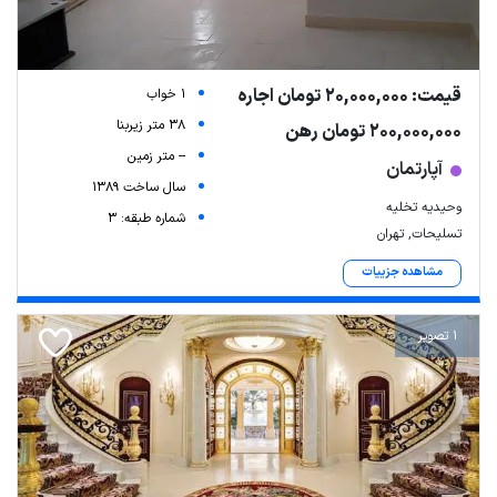
قیمت: 20,000,000 تومان اجاره
1 خواب
38 متر زیربنا
200,000,000 تومان رهن
-- متر زمین
آپارتمان
سال ساخت 1389
وحیدیه تخلیه
شماره طبقه: 3
تسلیحات, تهران
مشاهده جزییات
1 تصویر