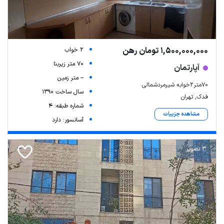
1,500,000,000 تومان رهن
2 خواب
70 متر زیربنا
آپارتمان
-- متر زمین
۷۰متر۲خوابه شیرمردشمالی
سال ساخت 1390
فدک, تهران
شماره طبقه: 4
مشاهده جزییات
آسانسور: دارد
3 تصویر