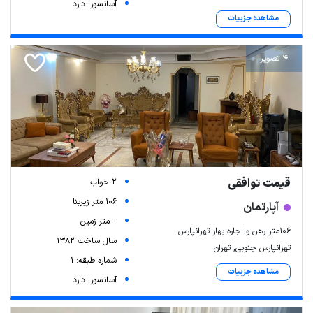
آسانسور: دارد
مشاهده جزییات
4 تصویر
قیمت توافقی
2 خواب
106 متر زیربنا
آپارتمان
-- متر زمین
۱۰۶متر رهن و اجاره بهار تهرانپارس
سال ساخت 1382
تهرانپارس جنوبی, تهران
شماره طبقه: 1
مشاهده جزییات
آسانسور: دارد