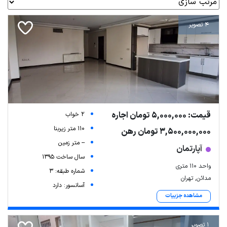
4 تصویر
قیمت: 5,000,000 تومان اجاره
2 خواب
110 متر زیربنا
3,500,000,000 تومان رهن
-- متر زمین
آپارتمان
سال ساخت 1395
واحد ۱۱۰ متری
شماره طبقه: 3
مدائن, تهران
آسانسور: دارد
مشاهده جزییات
1 تصویر