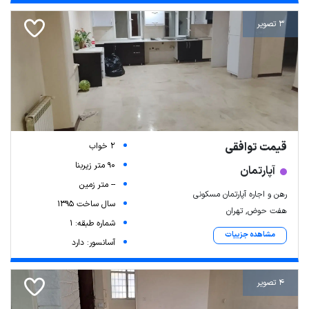
3 تصویر
قیمت توافقی
2 خواب
90 متر زیربنا
آپارتمان
-- متر زمین
رهن و اجاره آپارتمان مسکونی
سال ساخت 1395
هفت حوض, تهران
شماره طبقه: 1
مشاهده جزییات
آسانسور: دارد
4 تصویر