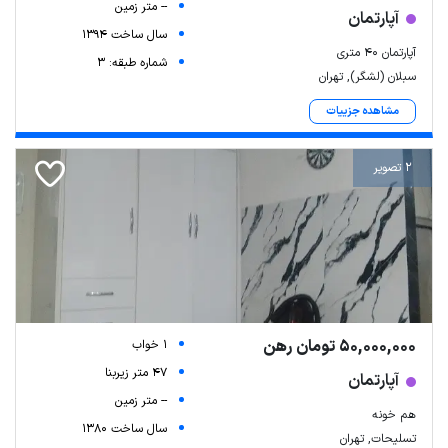
-- متر زمین
آپارتمان
سال ساخت 1394
آپارتمان ۴۰ متری
شماره طبقه: 3
سبلان (لشگر), تهران
مشاهده جزییات
2 تصویر
50,000,000 تومان رهن
1 خواب
47 متر زیربنا
آپارتمان
-- متر زمین
هم خونه
سال ساخت 1380
تسلیحات, تهران