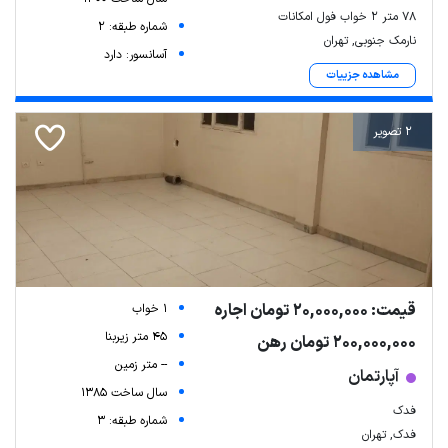
۷۸ متر ۲ خواب فول امکانات
شماره طبقه: 2
نارمک جنوبی, تهران
آسانسور: دارد
مشاهده جزییات
2 تصویر
قیمت: 20,000,000 تومان اجاره
1 خواب
45 متر زیربنا
200,000,000 تومان رهن
-- متر زمین
آپارتمان
سال ساخت 1385
فدک
شماره طبقه: 3
فدک, تهران