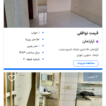
قیمت توافقی
1 خواب
50 متر زیربنا
آپارتمان
-- متر زمین
آپارتمان ۵۰ متری نارمک تمیزو مرتب
سال ساخت 1383
نارمک جنوبی, تهران
شماره طبقه: 2
مشاهده جزییات
3 تصویر