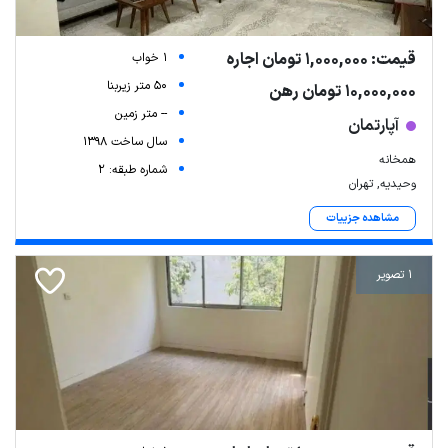
قیمت: 1,000,000 تومان اجاره
1 خواب
50 متر زیربنا
10,000,000 تومان رهن
-- متر زمین
آپارتمان
سال ساخت 1398
همخانه
شماره طبقه: 2
وحیدیه, تهران
مشاهده جزییات
1 تصویر