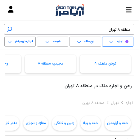
اجاره
نوع ملک
قیمت
فیلترهای بیشتر
+
کرمان منطقه 8
مجیدیه منطقه 8
وحیدی
−
پاک کردن محدوده
رهن و اجاره ملک در منطقه 8 تهران
انتخابی
اجاره
تهران
منطقه 8 تهران
خانه و آپارتمان
خانه و ویلا
زمین و کلنگی
مغازه و تجاری
دفتر کار و ا