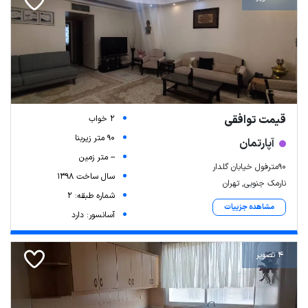
قیمت توافقی
2 خواب
90 متر زیربنا
آپارتمان
-- متر زمین
۹۰مترفول خیابان گلدار
سال ساخت 1398
نارمک جنوبی, تهران
شماره طبقه: 2
مشاهده جزییات
آسانسور: دارد
4 تصویر