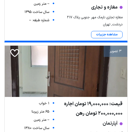
-- متر زمین
مغازه و تجاری
سال ساخت 1395
مغازه تجاری نارمک مهر جنوبی پلاک ۲۱۷
شماره طبقه: --
دردشت, تهران
مشاهده جزییات
3 تصویر
قیمت: 19,000,000 تومان اجاره
1 خواب
65 متر زیربنا
200,000,000 تومان رهن
-- متر زمین
آپارتمان
سال ساخت 1380