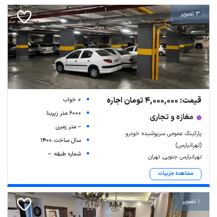
3 تصویر
قیمت: 4,000,000 تومان اجاره
0 خواب
6000 متر زیربنا
مغازه و تجاری
-- متر زمین
پارکینگ عمومی سرپوشیده خودرو
سال ساخت 1400
(تهرانپارس)
شماره طبقه: --
تهرانپارس جنوبی, تهران
مشاهده جزییات
1 تصویر