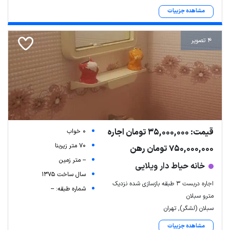
مشاهده جزییات
4 تصویر
Leaflet
| Map data ©
ariamarz.com
قیمت: 35,000,000 تومان اجاره
0 خواب
70 متر زیربنا
750,000,000 تومان رهن
-- متر زمین
خانه حیاط دار ویلایی
سال ساخت 1375
اجاره دربست ۳ طبقه بازسازی شده نزدیک
شماره طبقه: --
مترو سبلان
سبلان (لشگر), تهران
مشاهده جزییات