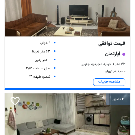
قیمت توافقی
1 خواب
63 متر زیربنا
آپارتمان
-- متر زمین
۶۳ متر ۱ خوابه مجیدیه جنوبی
سال ساخت 1385
مجیدیه, تهران
شماره طبقه: 3
مشاهده جزییات
4 تصویر