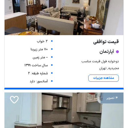
قیمت توافقی
2 خواب
70 متر زیربنا
آپارتمان
-- متر زمین
دوخوابه فول قیمت مناسب
سال ساخت 1399
مجیدیه, تهران
شماره طبقه: 2
مشاهده جزییات
آسانسور: دارد
4 تصویر