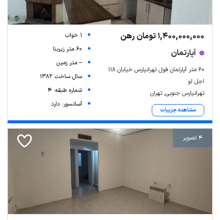
1,400,000,000 تومان رهن
1 خواب
60 متر زیربنا
آپارتمان
-- متر زمین
۶۰ متر آپارتمان فول تهرانپارس خیابان ۱۱۸
سال ساخت 1382
اجل لو
شماره طبقه: 4
تهرانپارس جنوبی, تهران
آسانسور: دارد
مشاهده جزییات
4 تصویر