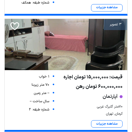
شماره طبقه: همکف
مشاهده جزییات
3 تصویر
قیمت: 15,000,000 تومان اجاره
1 خواب
70 متر زیربنا
600,000,000 تومان رهن
-- متر زمین
آپارتمان
سال ساخت --
70متر گلبرگ غربی
شماره طبقه: 2
کرمان, تهران
مشاهده جزییات