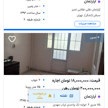
آپارتمان
-- متر زمین
آپارتمان نقلی نقاشی تمیز
سال ساخت 1396
سبلان (لشگر), تهران
شماره طبقه: 2
مشاهده جزییات
4 تصویر
قیمت: 18,000,000 تومان اجاره
2 خواب
75 متر زیربنا
200,000,000 تومان رهن
درخواست
-- متر زمین
نقشه
آپارتمان
ملک
سال ساخت 1385
۷۵ متری ۲ خوابه تک واحدی ارباب مهدی
شماره طبقه: 2