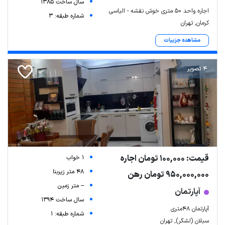
سال ساخت 1385
اجاره واحد ۵۰ متری خوش نقشه - الیاسی
شماره طبقه: 3
کرمان, تهران
مشاهده جزییات
4 تصویر
قیمت: 100,000 تومان اجاره
1 خواب
48 متر زیربنا
950,000,000 تومان رهن
-- متر زمین
آپارتمان
سال ساخت 1394
آپارتمان ۴۸متری
شماره طبقه: 1
سبلان (لشگر), تهران