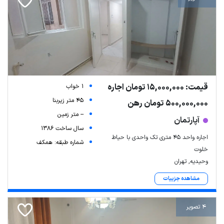
قیمت: 15,000,000 تومان اجاره
1 خواب
45 متر زیربنا
500,000,000 تومان رهن
-- متر زمین
آپارتمان
سال ساخت 1386
اجاره واحد ۴۵ متری تک واحدی با حیاط
شماره طبقه: همکف
خلوت
وحیدیه, تهران
مشاهده جزییات
4 تصویر