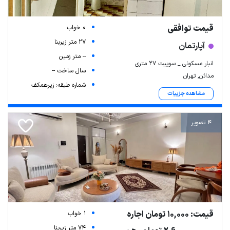
قیمت توافقی
0 خواب
27 متر زیربنا
آپارتمان
-- متر زمین
انبار مسکونی _ سوییت ۲۷ متری
سال ساخت --
مدائن, تهران
شماره طبقه: زیرهمکف
مشاهده جزییات
4 تصویر
قیمت: 10,000 تومان اجاره
1 خواب
74 متر زیربنا