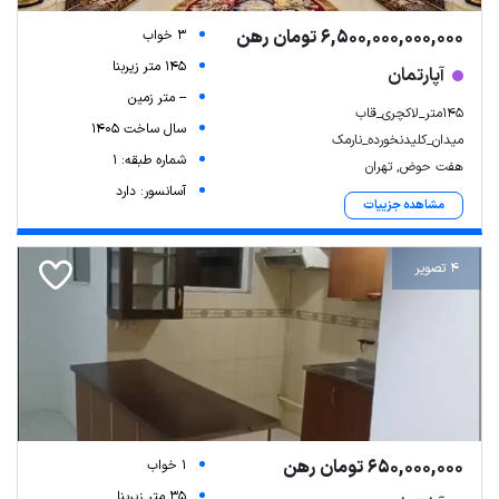
6,500,000,000,000 تومان رهن
3 خواب
145 متر زیربنا
آپارتمان
-- متر زمین
۱۴۵متر_لاکچری_قاب
سال ساخت 1405
میدان_کلیدنخورده_نارمک
شماره طبقه: 1
هفت حوض, تهران
آسانسور: دارد
مشاهده جزییات
4 تصویر
650,000,000 تومان رهن
1 خواب
35 متر زیربنا