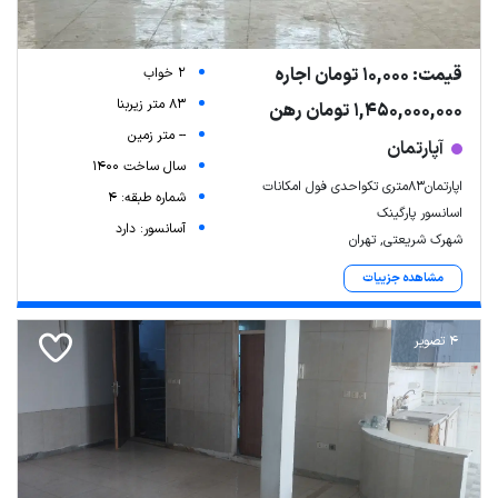
قیمت: 10,000 تومان اجاره
2 خواب
83 متر زیربنا
1,450,000,000 تومان رهن
-- متر زمین
آپارتمان
سال ساخت 1400
اپارتمان۸۳متری تکواحدی فول امکانات
شماره طبقه: 4
اسانسور پارگینک
آسانسور: دارد
شهرک شریعتی, تهران
مشاهده جزییات
4 تصویر