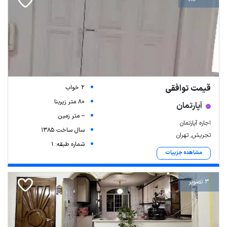
قیمت توافقی
2 خواب
80 متر زیربنا
آپارتمان
-- متر زمین
اجاره آپارتمان
سال ساخت 1385
تجریش, تهران
شماره طبقه: 1
مشاهده جزییات
3 تصویر