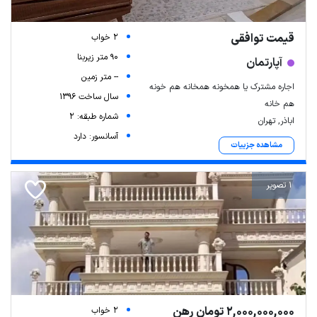
قیمت توافقی
2 خواب
90 متر زیربنا
آپارتمان
-- متر زمین
اجاره مشترک یا همخونه همخانه هم خونه
سال ساخت 1396
هم خانه
شماره طبقه: 2
اباذر, تهران
آسانسور: دارد
مشاهده جزییات
1 تصویر
2,000,000,000 تومان رهن
2 خواب