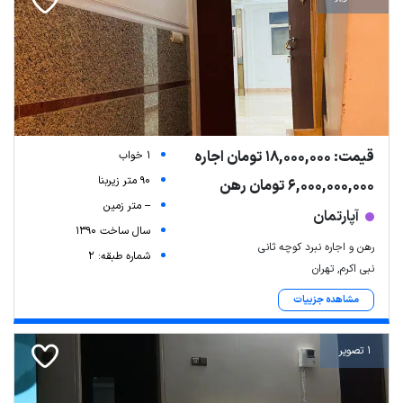
قیمت: 18,000,000 تومان اجاره
1 خواب
90 متر زیربنا
6,000,000,000 تومان رهن
-- متر زمین
آپارتمان
سال ساخت 1390
رهن و اجاره نبرد کوچه ثانی
شماره طبقه: 2
نبی اکرم, تهران
مشاهده جزییات
1 تصویر