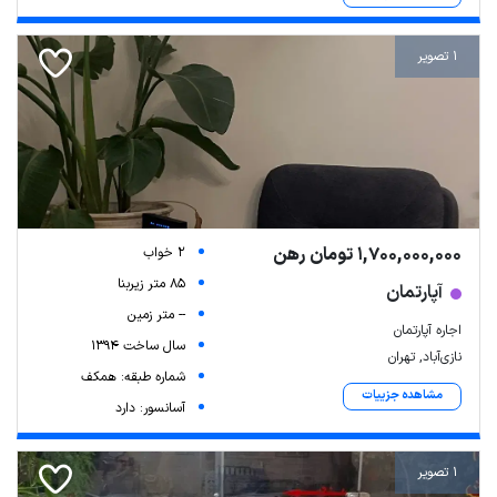
1 تصویر
1,700,000,000 تومان رهن
2 خواب
85 متر زیربنا
آپارتمان
-- متر زمین
اجاره آپارتمان
سال ساخت 1394
نازی‌آباد, تهران
شماره طبقه: همکف
مشاهده جزییات
آسانسور: دارد
1 تصویر