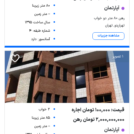
80 متر زیربنا
آپارتمان
-- متر زمین
رهن ۸۰ متر دو خواب
سال ساخت 1395
تهران‌نو, تهران
شماره طبقه: 4
مشاهده جزییات
آسانسور: دارد
1 تصویر
قیمت: 100,000 تومان اجاره
2 خواب
85 متر زیربنا
2,000,000,000 تومان رهن
-- متر زمین
آپارتمان