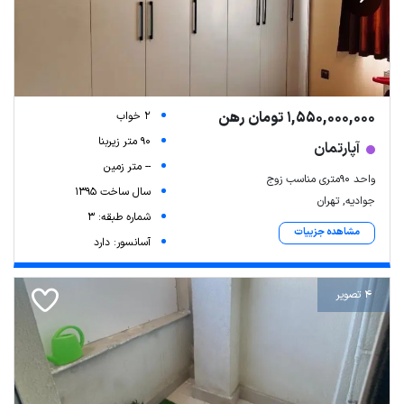
1,550,000,000 تومان رهن
2 خواب
90 متر زیربنا
آپارتمان
-- متر زمین
واحد ۹۰متری مناسب زوج
سال ساخت 1395
جوادیه, تهران
شماره طبقه: 3
مشاهده جزییات
آسانسور: دارد
4 تصویر