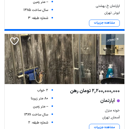
-- متر زمین
اپارتمان خ بهشتی
سال ساخت 1385
ابوذر, تهران
شماره طبقه: 3
مشاهده جزییات
4 تصویر
2,200,000,000 تومان رهن
2 خواب
80 متر زیربنا
آپارتمان
-- متر زمین
خونه منزل
سال ساخت 1389
آسمان, تهران
شماره طبقه: 2
مشاهده جزییات