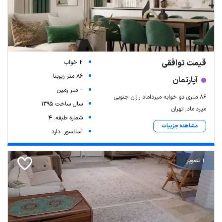
قیمت توافقی
2 خواب
86 متر زیربنا
آپارتمان
-- متر زمین
۸۶ متری دو خوابه میرداماد رازان جنوبی
سال ساخت 1395
میرداماد, تهران
شماره طبقه: 4
مشاهده جزییات
آسانسور: دارد
1 تصویر