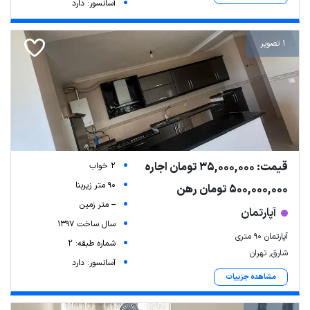
آسانسور: دارد
1 تصویر
قیمت: 35,000,000 تومان اجاره
2 خواب
90 متر زیربنا
500,000,000 تومان رهن
-- متر زمین
آپارتمان
سال ساخت 1397
آپارتمان 90 متری
شماره طبقه: 2
شارق, تهران
آسانسور: دارد
مشاهده جزییات