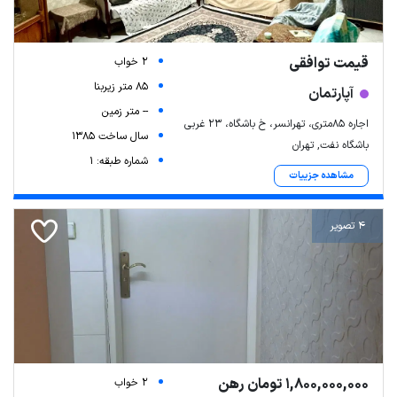
قیمت توافقی
2 خواب
85 متر زیربنا
آپارتمان
-- متر زمین
اجاره ۸۵متری، تهرانسر، خ باشگاه، ۲۳ غربی
سال ساخت 1385
باشگاه نفت, تهران
شماره طبقه: 1
مشاهده جزییات
4 تصویر
1,800,000,000 تومان رهن
2 خواب