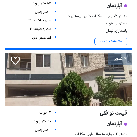
85 متر زیربنا
آپارتمان
-- متر زمین
۸۰متر ۲خواب _ امکانات کامل_ بوستان ها _
سال ساخت 1391
دسترسی خوب
شماره طبقه: 3
پاسداران, تهران
آسانسور: دارد
مشاهده جزییات
4 تصویر
قیمت توافقی
2 خواب
90 متر زیربنا
آپارتمان
-- متر زمین
۹۰متر ۲ خوابه ۱۰ ساله فول امکانات