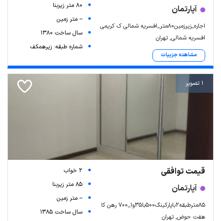
80 متر زیربنا
آپارتمان
-- متر زمین
اجاره_زیرزمین۸۰متر_افسریه شمالی ک کریمی
سال ساخت 1380
افسریه شمالی, تهران
شماره طبقه: زیرهمکف
مشاهده جزییات
1 تصویر
قیمت توافقی
2 خواب
85 متر زیربنا
آپارتمان
-- متر زمین
85مترطبقه۲باپارکینگ۵۰۰با۳۵و۱_۷۰۰ رهن کا
سال ساخت 1385
هفت حوض, تهران