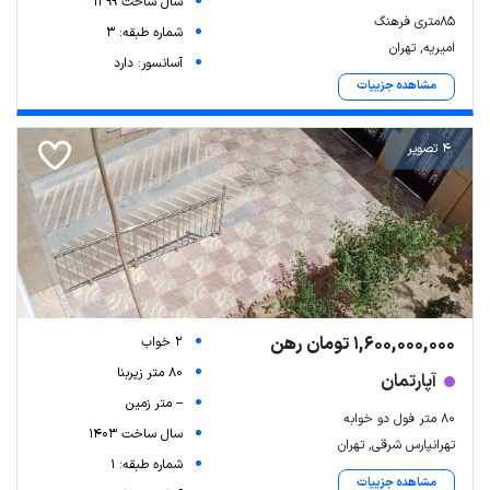
سال ساخت 1399
85متری فرهنگ
شماره طبقه: 3
امیریه, تهران
آسانسور: دارد
مشاهده جزییات
4 تصویر
1,600,000,000 تومان رهن
2 خواب
80 متر زیربنا
آپارتمان
-- متر زمین
۸۰ متر فول دو خوابه
سال ساخت 1403
تهرانپارس شرقی, تهران
شماره طبقه: 1
مشاهده جزییات