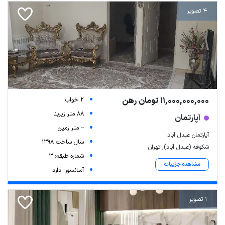
4 تصویر
11,000,000,000 تومان رهن
2 خواب
88 متر زیربنا
آپارتمان
-- متر زمین
آپارتمان عبدل آباد
سال ساخت 1398
شکوفه (عبدل آباد), تهران
شماره طبقه: 3
مشاهده جزییات
آسانسور: دارد
1 تصویر