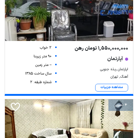
1,550,000,000 تومان رهن
2 خواب
90 متر زیربنا
آپارتمان
-- متر زمین
اپارتمان ربذه جنوبی
سال ساخت 1385
آهنگ, تهران
شماره طبقه: 2
مشاهده جزییات
4 تصویر