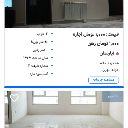
قیمت: 1,000 تومان اجاره
2 خواب
90 متر زیربنا
1,000 تومان رهن
-- متر زمین
آپارتمان
سال ساخت 1404
همخونه خانم
شماره طبقه: 2
خزانه, تهران
آسانسور: دارد
مشاهده جزییات
1 تصویر