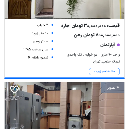
قیمت: 30,000,000 تومان اجاره
2 خواب
90 متر زیربنا
800,000,000 تومان رهن
-- متر زمین
آپارتمان
سال ساخت 1385
واحد ۹۰ متری ، دو خوابه ، تک واحدی
شماره طبقه: 4
نارمک جنوبی, تهران
مشاهده جزییات
4 تصویر