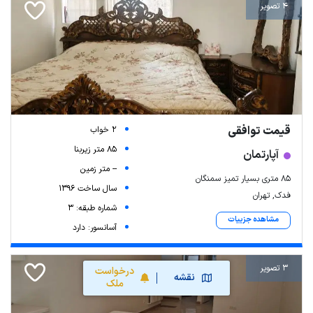
4 تصویر
قیمت توافقی
2 خواب
85 متر زیربنا
آپارتمان
-- متر زمین
85 متری بسیار تمیز سمنگان
سال ساخت 1396
فدک, تهران
شماره طبقه: 3
مشاهده جزییات
آسانسور: دارد
3 تصویر
درخواست
نقشه
ملک