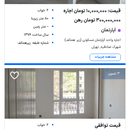
قیمت: 10,000,000 تومان اجاره
2 خواب
80 متر زیربنا
300,000,000 تومان رهن
-- متر زمین
آپارتمان
سال ساخت 1376
اجاره واحد آپارتمان مسکونی (زیر همکف)
شماره طبقه: زیرهمکف
شهرک صادقیه, تهران
مشاهده جزییات
3 تصویر
قیمت توافقی
2 خواب