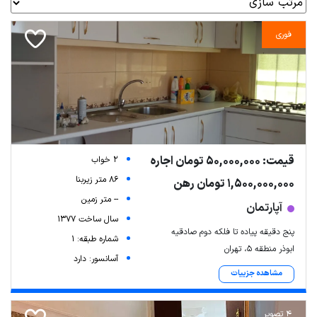
فوری
قیمت: 50,000,000 تومان اجاره
2 خواب
86 متر زیربنا
1,500,000,000 تومان رهن
-- متر زمین
آپارتمان
سال ساخت 1377
پنج دقیقه پیاده تا فلکه دوم صادقیه
شماره طبقه: 1
ابوذر منطقه 5، تهران
آسانسور: دارد
مشاهده جزییات
4 تصویر