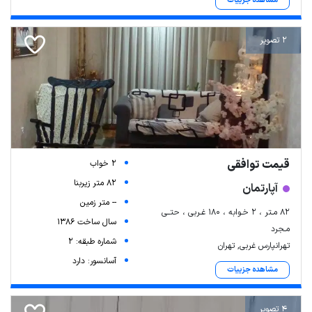
مشاهده جزییات
2 تصویر
قیمت توافقی
2 خواب
82 متر زیربنا
آپارتمان
-- متر زمین
۸۲ مـتر ، ۲ خـوابه ، ۱۸۰ غـربی ، حتــی
سال ساخت 1386
مـجرد
شماره طبقه: 2
تهرانپارس غربی, تهران
آسانسور: دارد
مشاهده جزییات
4 تصویر