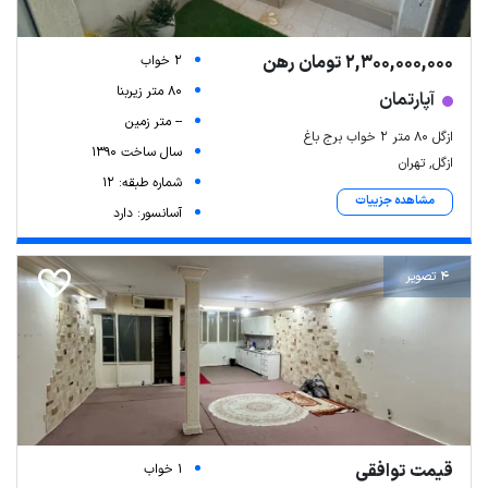
2,300,000,000 تومان رهن
2 خواب
80 متر زیربنا
آپارتمان
-- متر زمین
ازگل ۸۰ متر ۲ خواب برج باغ
سال ساخت 1390
ازگل, تهران
شماره طبقه: 12
مشاهده جزییات
آسانسور: دارد
4 تصویر
قیمت توافقی
1 خواب