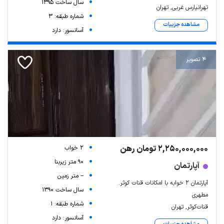
سال ساخت 1395
تهرانپارس غربی, تهران
شماره طبقه: 3
مشاهده جزییات
آسانسور: دارد
4 تصویر
2,250,000,000 تومان رهن
2 خواب
90 متر زیربنا
آپارتمان
-- متر زمین
آپارتمان ۲ خوابه با امکانات قنات کوثر.
سال ساخت 1390
مطهری
شماره طبقه: 1
قنات‌کوثر, تهران
آسانسور: دارد