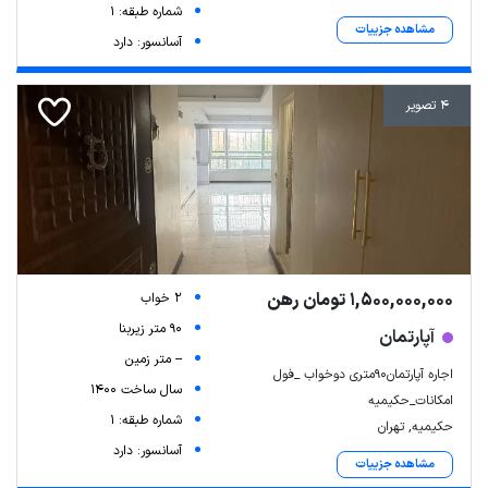
شماره طبقه: 1
مشاهده جزییات
آسانسور: دارد
4 تصویر
1,500,000,000 تومان رهن
2 خواب
90 متر زیربنا
آپارتمان
-- متر زمین
اجاره آپارتمان۹۰متری دو‌خواب _فول
سال ساخت 1400
امکانات_حکیمیه
شماره طبقه: 1
حکیمیه, تهران
آسانسور: دارد
مشاهده جزییات