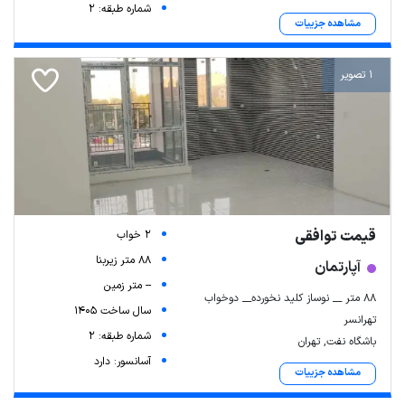
شماره طبقه: 2
مشاهده جزییات
1 تصویر
قیمت توافقی
2 خواب
88 متر زیربنا
آپارتمان
-- متر زمین
۸۸ متر __ نوساز کلید نخورده__ دوخواب
سال ساخت 1405
تهرانسر
شماره طبقه: 2
باشگاه نفت, تهران
آسانسور: دارد
مشاهده جزییات