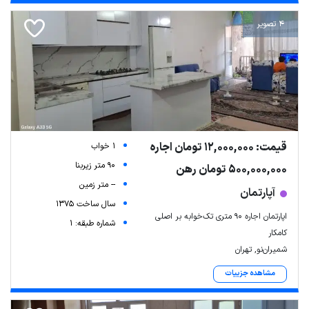
4 تصویر
قیمت: 12,000,000 تومان اجاره
1 خواب
90 متر زیربنا
500,000,000 تومان رهن
Leaflet
| Map data ©
ariamarz.com
-- متر زمین
آپارتمان
سال ساخت 1375
اپارتمان اجاره ۹۰ متری تک‌خوابه بر اصلی
شماره طبقه: 1
کامکار
شمیران‌نو, تهران
مشاهده جزییات