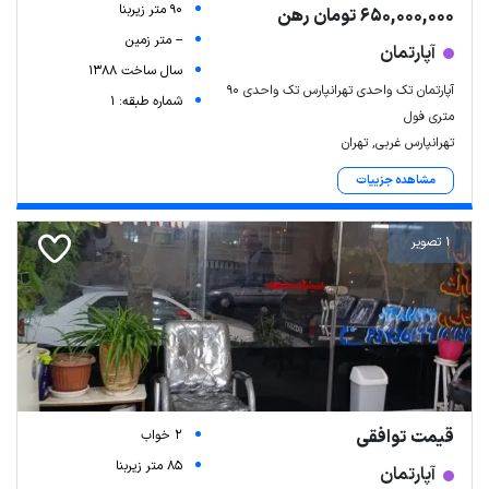
90 متر زیربنا
650,000,000 تومان رهن
-- متر زمین
آپارتمان
سال ساخت 1388
آپارتمان تک واحدی تهرانپارس تک واحدی ۹۰
شماره طبقه: 1
متری فول
تهرانپارس غربی, تهران
مشاهده جزییات
1 تصویر
قیمت توافقی
2 خواب
85 متر زیربنا
آپارتمان