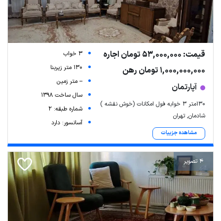
قیمت: 53,000,000 تومان اجاره
3 خواب
130 متر زیربنا
1,000,000,000 تومان رهن
-- متر زمین
آپارتمان
سال ساخت 1398
۱۳۰متر ۳ خوابه فول امکانات (خوش نقشه )
شماره طبقه: 2
شادمان, تهران
آسانسور: دارد
مشاهده جزییات
4 تصویر