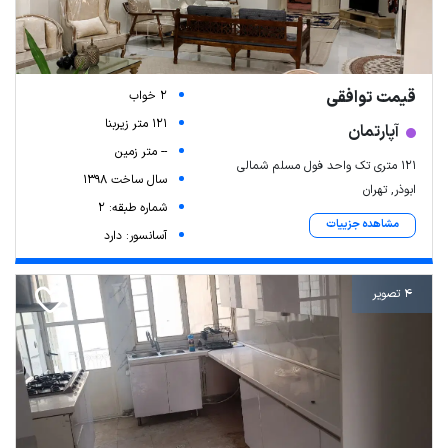
قیمت توافقی
2 خواب
121 متر زیربنا
آپارتمان
-- متر زمین
۱۲۱ متری تک واحد فول مسلم شمالی
سال ساخت 1398
ابوذر, تهران
شماره طبقه: 2
مشاهده جزییات
آسانسور: دارد
4 تصویر