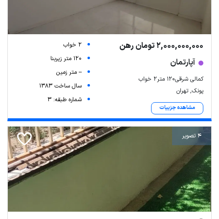
2,000,000,000 تومان رهن
2 خواب
120 متر زیربنا
آپارتمان
-- متر زمین
کمالی شرقی۱۲۰ متر۲ خواب
سال ساخت 1383
پونک, تهران
شماره طبقه: 3
مشاهده جزییات
4 تصویر