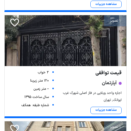
مشاهده جزییات
1 تصویر
قیمت توافقی
2 خواب
120 متر زیربنا
آپارتمان
-- متر زمین
اجاره واحد ویلایی در فاز اصلی شهرک غرب
سال ساخت 1395
ایوانک, تهران
شماره طبقه: همکف
مشاهده جزییات
1 تصویر