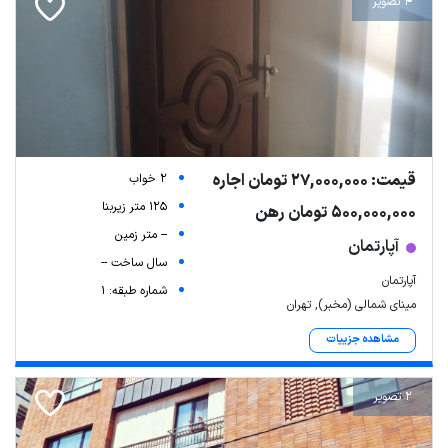
4 تصویر
قیمت: 27,000,000 تومان اجاره
2 خواب
125 متر زیربنا
500,000,000 تومان رهن
-- متر زمین
آپارتمان
سال ساخت --
آپارتمان
شماره طبقه: 1
مینای شمالی (مخبر), تهران
مشاهده جزییات
2 تصویر