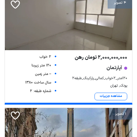
4 تصویر
2,000,000,000 تومان رهن
2 خواب
120 متر زیربنا
آپارتمان
-- متر زمین
۱۲۰متر_۲خواب_کمالی_پارکینگ_طبقه۲
سال ساخت 1380
پونک, تهران
شماره طبقه: 2
مشاهده جزییات
1 تصویر