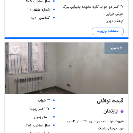
سال ساخت 1405
130متر دو خواب کلید نخورده پذیرایی بزرگ
شماره طبقه: 20
خوش دیزاین
آسانسور: دارد
کوهک, تهران
مشاهده جزییات
4 تصویر
قیمت توافقی
3 خواب
130 متر زیربنا
آپارتمان
-- متر زمین
شهرک غرب خیابان سپهر ۱۳۰ متر ۳خواب
سال ساخت 1386
فول بازسازی شیک