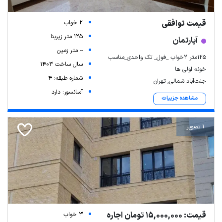
قیمت توافقی
2 خواب
125 متر زیربنا
آپارتمان
-- متر زمین
۱۲۵متر ۲خواب _فول_ تک واحدی_مناسب
سال ساخت 1403
خونه اولی ها
شماره طبقه: 4
جنت‌آباد شمالی, تهران
آسانسور: دارد
مشاهده جزییات
1 تصویر
قیمت: 15,000,000 تومان اجاره
3 خواب