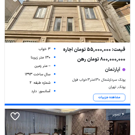
قیمت: 55,000,000 تومان اجاره
3 خواب
130 متر زیربنا
800,000,000 تومان رهن
-- متر زمین
آپارتمان
سال ساخت 1393
پونک سردارشمال ۱۳۰متر۳خواب فول
شماره طبقه: 2
پونک, تهران
آسانسور: دارد
مشاهده جزییات
4 تصویر