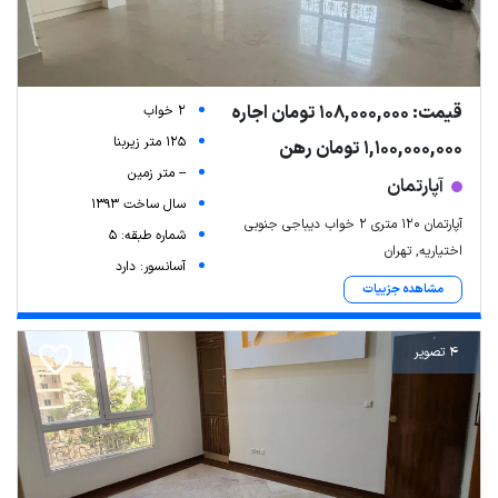
قیمت: 108,000,000 تومان اجاره
2 خواب
125 متر زیربنا
1,100,000,000 تومان رهن
-- متر زمین
آپارتمان
سال ساخت 1393
آپارتمان ۱۲۰ متری ۲ خواب دیباجی جنوبی
شماره طبقه: 5
اختیاریه, تهران
آسانسور: دارد
مشاهده جزییات
4 تصویر