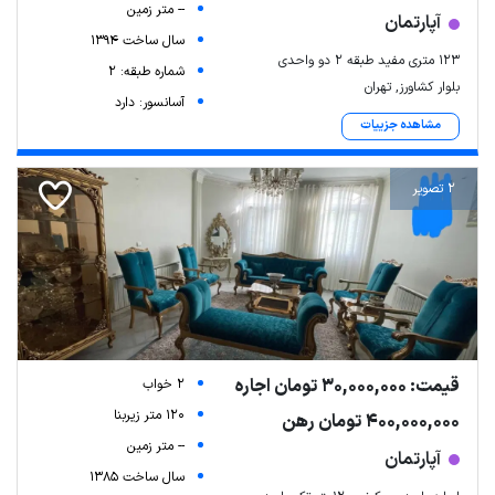
-- متر زمین
آپارتمان
سال ساخت 1394
123 متری مفید طبقه 2 دو واحدی
شماره طبقه: 2
بلوار کشاورز, تهران
آسانسور: دارد
مشاهده جزییات
2 تصویر
قیمت: 30,000,000 تومان اجاره
2 خواب
120 متر زیربنا
400,000,000 تومان رهن
-- متر زمین
آپارتمان
سال ساخت 1385