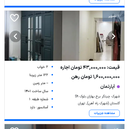
1 تصویر
قیمت: 43,000,000 تومان اجاره
2 خواب
122 متر زیربنا
1,600,000,000 تومان رهن
-- متر زمین
آپارتمان
سال ساخت 1401
شهرک چیتگر برج بهاران بلوک S9
شماره طبقه: 1
گلستان (شهرک راه آهن), تهران
آسانسور: دارد
مشاهده جزییات