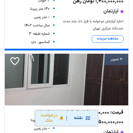
1,400,000,000 تومان رهن
2 خواب
130 متر زیربنا
آپارتمان
-- متر زمین
اجاره آپارتمان دوخوابه با قرار داد بلند مدت
سال ساخت 1402
جنت‌آباد مرکزی, تهران
شماره طبقه: 3
مشاهده جزییات
آسانسور: دارد
4 تصویر
قیمت: 50,000,000 تومان اجاره
2 خواب
درخواست
نقشه
ملک
120 متر زیربنا
500,000,000 تومان رهن
-- متر زمین
آپارتمان