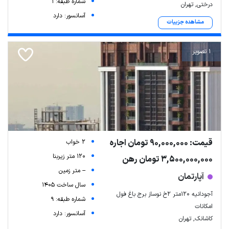
شماره طبقه: 1
درختی, تهران
آسانسور: دارد
مشاهده جزییات
1 تصویر
قیمت: 90,000,000 تومان اجاره
2 خواب
120 متر زیربنا
3,500,000,000 تومان رهن
-- متر زمین
آپارتمان
سال ساخت 1405
آجودانیه ۱۲۰متر ۲خ نوساز برج باغ فول
شماره طبقه: 9
امکانات
آسانسور: دارد
کاشانک, تهران