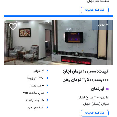
سعادت‌آباد, تهران
مشاهده جزییات
4 تصویر
قیمت: 100,000 تومان اجاره
3 خواب
120 متر زیربنا
3,500,000,000 تومان رهن
-- متر زمین
آپارتمان
سال ساخت 1405
اپارتمان ۱۲۰ متر خ لشکر
شماره طبقه: 6
سبلان (لشگر), تهران
آسانسور: دارد
مشاهده جزییات