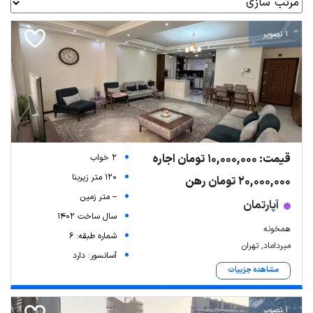
1 تصویر
قیمت: 10,000,000 تومان اجاره
2 خواب
120 متر زیربنا
20,000,000 تومان رهن
-- متر زمین
آپارتمان
سال ساخت 1402
همخونه
شماره طبقه: 6
میرداماد, تهران
آسانسور: دارد
مشاهده جزییات
1 تصویر