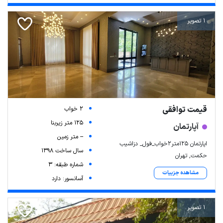
1 تصویر
قیمت توافقی
2 خواب
125 متر زیربنا
آپارتمان
-- متر زمین
اپارتمان ۱۲۵متر۲خواب_فول_ دزاشیب
سال ساخت 1398
حکمت, تهران
شماره طبقه: 3
مشاهده جزییات
آسانسور: دارد
1 تصویر