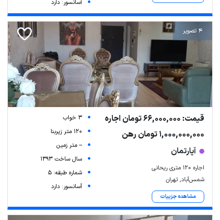
آسانسور: دارد
4 تصویر
قیمت: 66,000,000 تومان اجاره
3 خواب
120 متر زیربنا
1,000,000,000 تومان رهن
-- متر زمین
آپارتمان
سال ساخت 1393
اجاره ۱۲۰ متری ریحانی‌
شماره طبقه: 5
شمس‌آباد, تهران
آسانسور: دارد
مشاهده جزییات