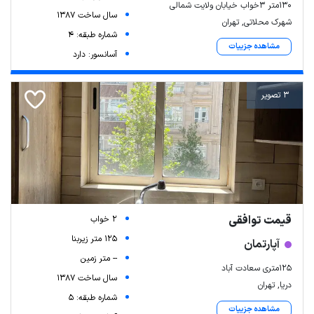
130متر 3خواب خیابان ولایت شمالی
سال ساخت 1387
شهرک محلاتی, تهران
شماره طبقه: 4
مشاهده جزییات
آسانسور: دارد
3 تصویر
Leaflet
| Map data ©
ariamarz.com
قیمت توافقی
2 خواب
125 متر زیربنا
آپارتمان
-- متر زمین
۱۲۵متری سعادت آباد
سال ساخت 1387
دریا, تهران
شماره طبقه: 5
مشاهده جزییات