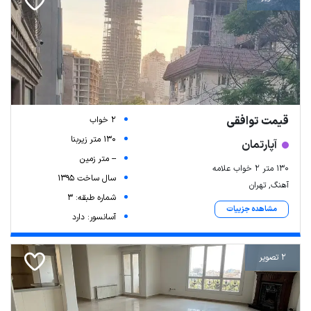
قیمت توافقی
2 خواب
130 متر زیربنا
آپارتمان
-- متر زمین
130 متر 2 خواب علامه
سال ساخت 1395
آهنگ, تهران
شماره طبقه: 3
مشاهده جزییات
آسانسور: دارد
2 تصویر