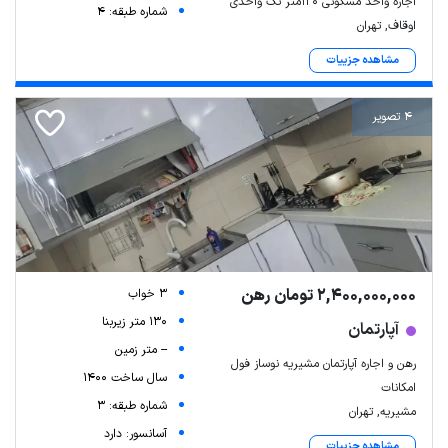
اجاره واحد مسکونی ۱۲۰متر تک واحدی
شماره طبقه: 4
اوقاف, تهران
مشاهده جزییات
4 تصویر
2,400,000,000 تومان رهن
3 خواب
130 متر زیربنا
آپارتمان
-- متر زمین
رهن و اجاره آپارتمان مشیریه نوساز فول
سال ساخت 1400
امکانات
شماره طبقه: 3
مشیریه, تهران
آسانسور: دارد
مشاهده جزییات