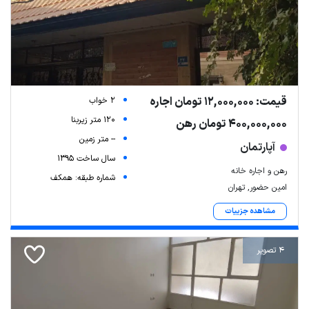
قیمت: 12,000,000 تومان اجاره
2 خواب
120 متر زیربنا
400,000,000 تومان رهن
-- متر زمین
آپارتمان
سال ساخت 1395
رهن و اجاره خانه
شماره طبقه: همکف
امین حضور, تهران
مشاهده جزییات
4 تصویر