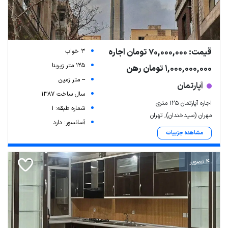
قیمت: 70,000,000 تومان اجاره
3 خواب
125 متر زیربنا
1,000,000,000 تومان رهن
-- متر زمین
آپارتمان
سال ساخت 1387
اجاره آپارتمان 125 متری
شماره طبقه: 1
مهران (سیدخندان), تهران
آسانسور: دارد
مشاهده جزییات
4 تصویر