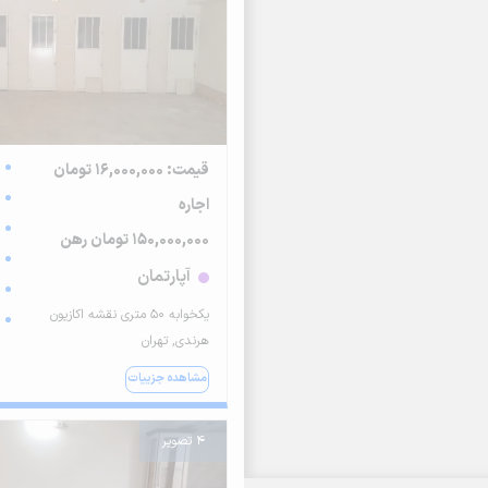
قیمت: 16,000,000 تومان
اجاره
150,000,000 تومان رهن
آپارتمان
یکخوابه ۵۰ متری نقشه اکازیون
هرندی, تهران
مشاهده جزییات
4 تصویر