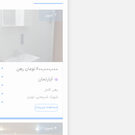
2 تصویر
600,000,000 تومان رهن
آپارتمان
رهن کامل
شهرک شریعتی, تهران
مشاهده جزییات
4 تصویر