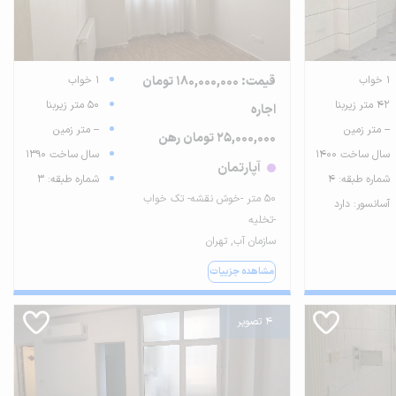
1 خواب
قیمت: 180,000,000 تومان
1 خواب
42 متر زیربنا
50 متر زیربنا
اجاره
-- متر زمین
-- متر زمین
25,000,000 تومان رهن
سال ساخت 1400
سال ساخت 1390
آپارتمان
شماره طبقه: 4
شماره طبقه: 3
۵۰ متر -خوش نقشه- تک خواب
آسانسور: دارد
-تخلیه
سازمان آب, تهران
مشاهده جزییات
4 تصویر