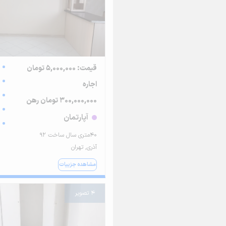
قیمت: 5,000,000 تومان
اجاره
300,000,000 تومان رهن
آپارتمان
۴۰متری سال ساخت ۹۲
آذری, تهران
مشاهده جزییات
4 تصویر