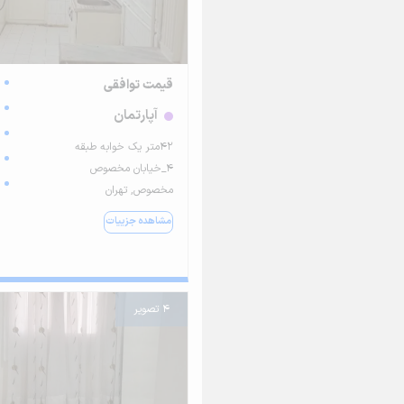
قیمت توافقی
آپارتمان
42متر یک خوابه طبقه
4_خیابان مخصوص
مخصوص, تهران
مشاهده جزییات
4 تصویر