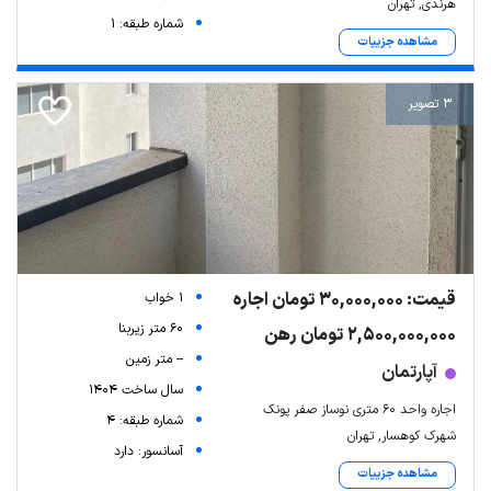
هرندی, تهران
شماره طبقه: 1
مشاهده جزییات
3 تصویر
قیمت: 30,000,000 تومان اجاره
1 خواب
60 متر زیربنا
2,500,000,000 تومان رهن
-- متر زمین
آپارتمان
سال ساخت 1404
اجاره واحد ۶۰ متری نوساز صفر پونک
شماره طبقه: 4
شهرک کوهسار, تهران
آسانسور: دارد
مشاهده جزییات