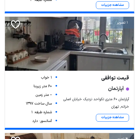
مشاهده جزییات
1 تصویر
قیمت توافقی
1 خواب
60 متر زیربنا
آپارتمان
-- متر زمین
آپارتمان 60 متری تکواحد نزدیک خیابان اصلی
سال ساخت 1397
خزانه, تهران
شماره طبقه: 1
مشاهده جزییات
آسانسور: دارد