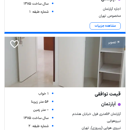
سال ساخت 1385
اجاره آپارتمان
شماره طبقه: 1
مخصوص, تهران
مشاهده جزییات
4 تصویر
قیمت توافقی
1 خواب
56 متر زیربنا
آپارتمان
-- متر زمین
آپارتمان ۵۶متری فول خیابان هشتم
سال ساخت 1385
نیروهوایی
شماره طبقه: 2
نیروی هوایی (پیروزی), تهران