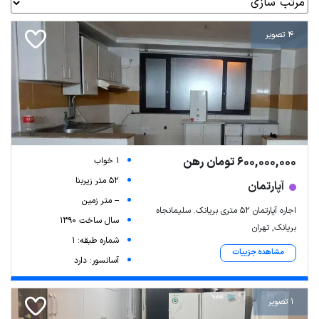
4 تصویر
600,000,000 تومان رهن
1 خواب
52 متر زیربنا
آپارتمان
-- متر زمین
اجاره آپارتمان ۵۲ متری بریانک. سلیمانجاه
سال ساخت 1390
بریانک, تهران
شماره طبقه: 1
مشاهده جزییات
آسانسور: دارد
1 تصویر