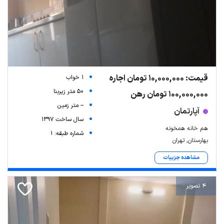
قیمت: 10,000,000 تومان اجاره
1 خواب
50 متر زیربنا
100,000,000 تومان رهن
-- متر زمین
آپارتمان
سال ساخت 1397
هم خانه همخونه
شماره طبقه: 1
بهارستان, تهران
مشاهده جزییات
4 تصویر