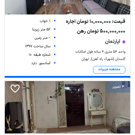
قیمت: 10,000,000 تومان اجاره
1 خواب
56 متر زیربنا
500,000,000 تومان رهن
-- متر زمین
آپارتمان
سال ساخت 1397
واحد ۵۶ متری ۶ ساله فول امکانات
شماره طبقه: 10
گلستان (شهرک راه آهن), تهران
آسانسور: دارد
مشاهده جزییات
4 تصویر