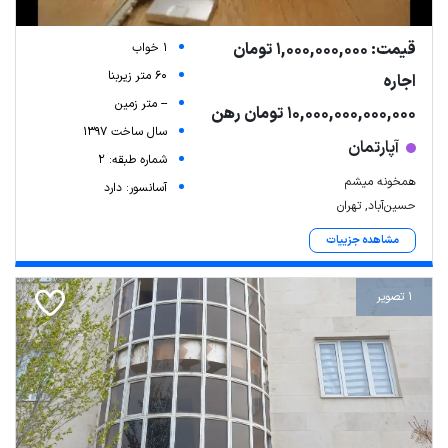
قیمت: 1,000,000,000 تومان
1 خواب
60 متر زیربنا
اجاره
-- متر زمین
10,000,000,000,000 تومان رهن
سال ساخت 1397
آپارتمان
شماره طبقه: 2
همخونه میشم
آسانسور: دارد
حسین‌آباد, تهران
مشاهده جزییات
1 تصویر