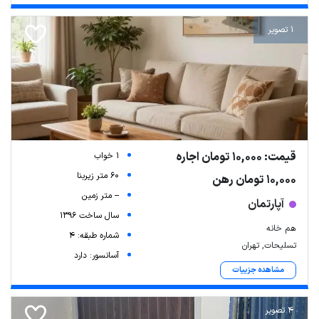
1 تصویر
قیمت: 10,000 تومان اجاره
1 خواب
60 متر زیربنا
10,000 تومان رهن
-- متر زمین
آپارتمان
سال ساخت 1396
هم خانه
شماره طبقه: 4
تسلیحات, تهران
آسانسور: دارد
مشاهده جزییات
4 تصویر