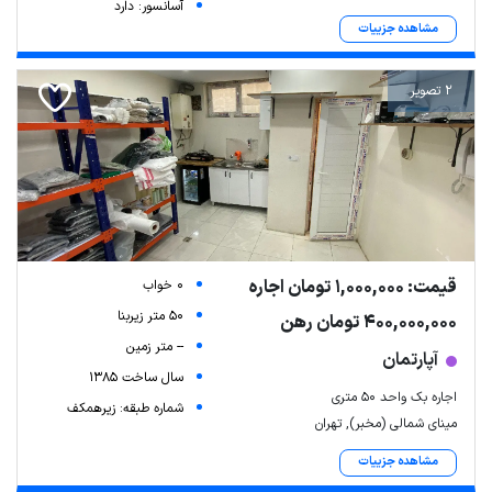
آسانسور: دارد
مشاهده جزییات
2 تصویر
قیمت: 1,000,000 تومان اجاره
0 خواب
50 متر زیربنا
400,000,000 تومان رهن
-- متر زمین
آپارتمان
سال ساخت 1385
اجاره بک واحد ۵۰ متری
شماره طبقه: زیرهمکف
مینای شمالی (مخبر), تهران
مشاهده جزییات