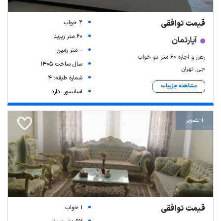
قیمت توافقی
2 خواب
60 متر زیربنا
آپارتمان
-- متر زمین
رهن و اجاره ۶۰ متر دو خواب
سال ساخت 1405
جی, تهران
شماره طبقه: 4
مشاهده جزییات
آسانسور: دارد
1 تصویر
قیمت توافقی
1 خواب