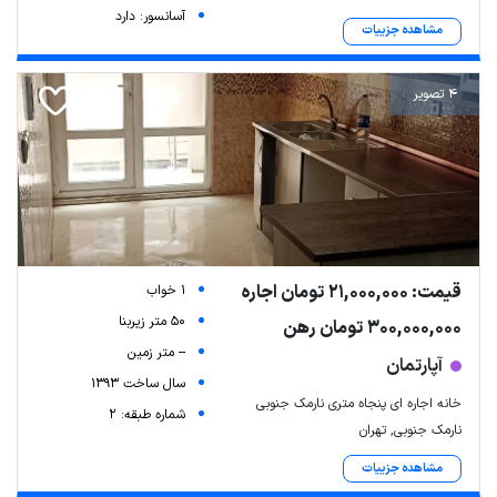
آسانسور: دارد
مشاهده جزییات
4 تصویر
قیمت: 21,000,000 تومان اجاره
1 خواب
50 متر زیربنا
300,000,000 تومان رهن
-- متر زمین
آپارتمان
سال ساخت 1393
خانه اجاره ای پنجاه متری نارمک جنوبی
شماره طبقه: 2
نارمک جنوبی, تهران
مشاهده جزییات