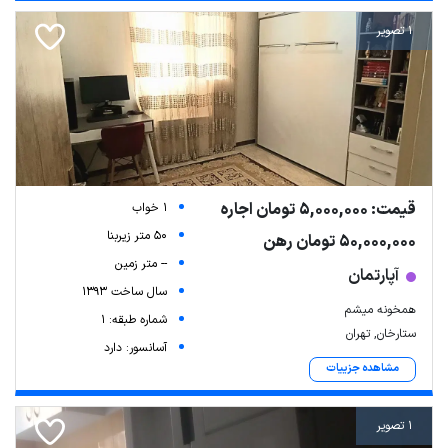
1 تصویر
قیمت: 5,000,000 تومان اجاره
1 خواب
50 متر زیربنا
50,000,000 تومان رهن
-- متر زمین
آپارتمان
سال ساخت 1393
همخونه میشم
شماره طبقه: 1
ستارخان, تهران
آسانسور: دارد
مشاهده جزییات
1 تصویر