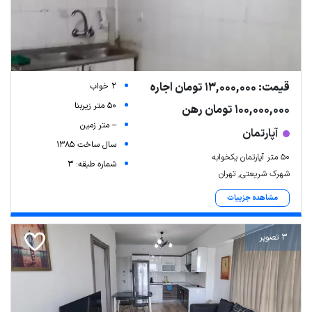
قیمت: 13,000,000 تومان اجاره
2 خواب
50 متر زیربنا
100,000,000 تومان رهن
-- متر زمین
آپارتمان
سال ساخت 1385
50 متر آپارتمان یکخوابه
شماره طبقه: 3
شهرک شریعتی, تهران
مشاهده جزییات
3 تصویر