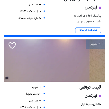
-- متر زمین
آپارتمان
سال ساخت 1403
پارکینگ اجاره در افسریه
شماره طبقه: همکف
افسریه جنوبی, تهران
مشاهده جزییات
4 تصویر
قیمت توافقی
1 خواب
50 متر زیربنا
آپارتمان
-- متر زمین
۵۰متری طبقه اول
سال ساخت 1388