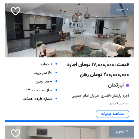
1 تصویر
قیمت: 17,000,000 تومان اجاره
1 خواب
60 متر زیربنا
200,000,000 تومان رهن
-- متر زمین
آپارتمان
سال ساخت 1390
اجره پارتمان60متری خیابان امام خمینی
شماره طبقه: همکف
مینابی, تهران
مشاهده جزییات
4 تصویر