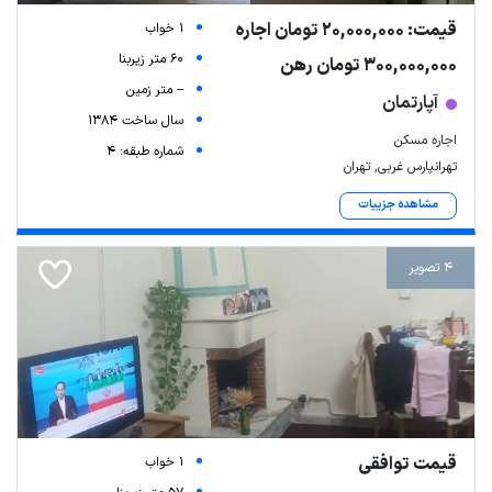
قیمت: 20,000,000 تومان اجاره
1 خواب
60 متر زیربنا
300,000,000 تومان رهن
-- متر زمین
آپارتمان
سال ساخت 1384
اجاره مسکن
شماره طبقه: 4
تهرانپارس غربی, تهران
مشاهده جزییات
4 تصویر
قیمت توافقی
1 خواب