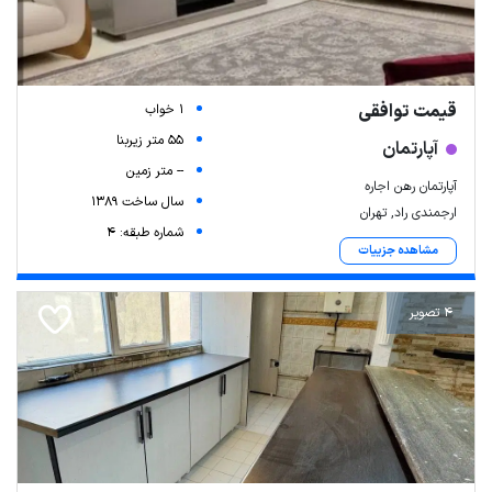
قیمت توافقی
1 خواب
55 متر زیربنا
آپارتمان
-- متر زمین
آپارتمان رهن اجاره
سال ساخت 1389
ارجمندی راد, تهران
شماره طبقه: 4
مشاهده جزییات
4 تصویر