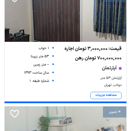
قیمت: 3,000,000 تومان اجاره
1 خواب
53 متر زیربنا
700,000,000 تومان رهن
-- متر زمین
آپارتمان
سال ساخت 1393
آپارتمان ۵۳ متر
شماره طبقه: 1
دولاب, تهران
مشاهده جزییات
4 تصویر