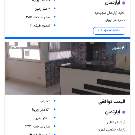
57 متر زیربنا
آپارتمان
-- متر زمین
اجاره آپارتمان مجیدیه
سال ساخت 1385
مجیدیه, تهران
شماره طبقه: 2
مشاهده جزییات
4 تصویر
Leaflet
| Map data ©
ariamarz.com
قیمت توافقی
1 خواب
52 متر زیربنا
آپارتمان
-- متر زمین
آپارتمان نقلی
سال ساخت 1392
نارمک جنوبی, تهران
شماره طبقه: 4