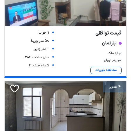
قیمت توافقی
1 خواب
58 متر زیربنا
آپارتمان
-- متر زمین
اجاره ملک
سال ساخت 1384
امیریه, تهران
شماره طبقه: 2
مشاهده جزییات
4 تصویر