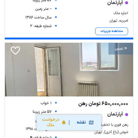
57 متر زیربنا
آپارتمان
-- متر زمین
اجاره ملک
سال ساخت 1386
امیریه, تهران
شماره طبقه: 2
مشاهده جزییات
4 تصویر
650,000,000 تومان رهن
1 خواب
57 متر زیربنا
آپارتمان
درخواست
-- متر زمین
نقشه
رهن فوری با تخفیف ویژه
ملک
سال ساخت 1398
شوش (باغ آذری), تهران
شماره طبقه: 4