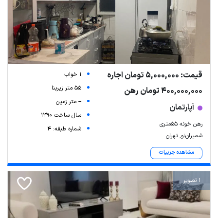
قیمت: 5,000,000 تومان اجاره
1 خواب
55 متر زیربنا
400,000,000 تومان رهن
-- متر زمین
آپارتمان
سال ساخت 1390
رهن خونه ۵۵متری
شماره طبقه: 4
شمیران‌نو, تهران
مشاهده جزییات
1 تصویر