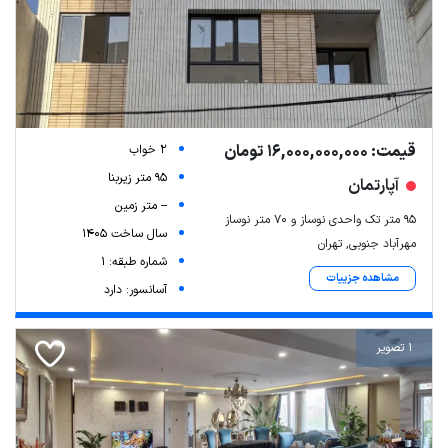
قیمت: 16,000,000,000 تومان
2 خواب
95 متر زیربنا
آپارتمان
-- متر زمین
۹۵ متر تک واحدی نوساز و ۷۰ متر نوساز
سال ساخت 1405
مهرآباد جنوبی, تهران
شماره طبقه: 1
مشاهده جزییات
آسانسور: دارد
1 تصویر