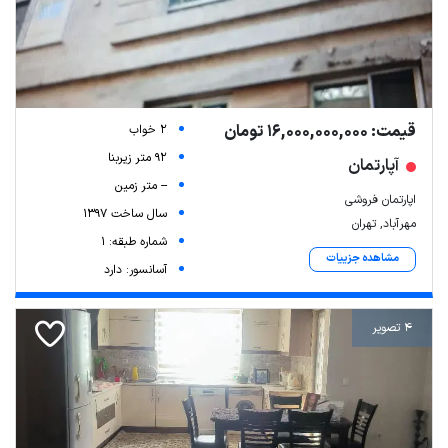
قیمت: 16,000,000,000 تومان
2 خواب
92 متر زیربنا
آپارتمان
-- متر زمین
اپارتمان فروشی
سال ساخت 1397
مهرآباد, تهران
شماره طبقه: 1
مشاهده جزییات
آسانسور: دارد
4 تصویر