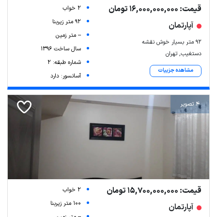
قیمت: 16,000,000,000 تومان
2 خواب
92 متر زیربنا
آپارتمان
-- متر زمین
۹۲ متر بسیار خوش نقشه
سال ساخت 1396
دستغیب, تهران
شماره طبقه: 2
مشاهده جزییات
آسانسور: دارد
4 تصویر
قیمت: 15,700,000,000 تومان
2 خواب
100 متر زیربنا
آپارتمان