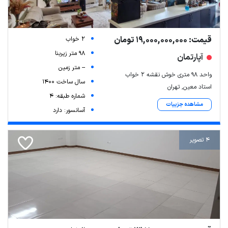
قیمت: 19,000,000,000 تومان
2 خواب
98 متر زیربنا
آپارتمان
-- متر زمین
واحد ۹۸ متری خوش نقشه ۲ خواب
سال ساخت 1400
استاد معین, تهران
شماره طبقه: 4
مشاهده جزییات
آسانسور: دارد
4 تصویر