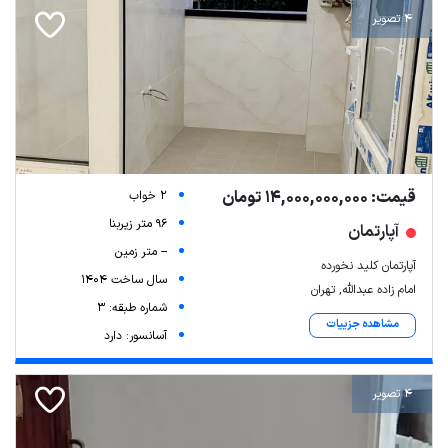
4 تصویر
قیمت: 14,000,000,000 تومان
2 خواب
96 متر زیربنا
آپارتمان
-- متر زمین
آپارتمان کلید نخورده
سال ساخت 1404
امام زاده عبدالله, تهران
شماره طبقه: 3
مشاهده جزییات
آسانسور: دارد
4 تصویر