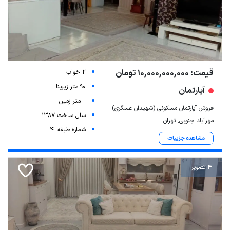
قیمت: 10,000,000,000 تومان
2 خواب
90 متر زیربنا
آپارتمان
-- متر زمین
فروش آپارتمان مسکونی (شهیدان عسگری)
سال ساخت 1387
مهرآباد جنوبی, تهران
شماره طبقه: 4
مشاهده جزییات
4 تصویر