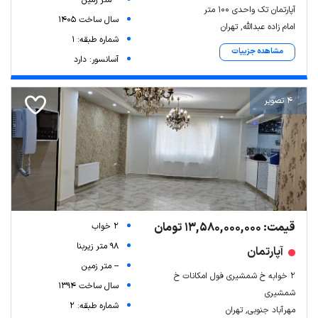
-- متر زمین
آپارتمان تک واحدی ۱۰۰ متر
سال ساخت 1405
امام زاده عبدالله, تهران
شماره طبقه: 1
مشاهده جزییات
آسانسور: دارد
4 تصویر
قیمت: 13,580,000,000 تومان
2 خواب
98 متر زیربنا
آپارتمان
-- متر زمین
۲ خوابه خ شمشیری فول امکانات خ
سال ساخت 1394
شمشیری
شماره طبقه: 2
مهرآباد جنوبی, تهران