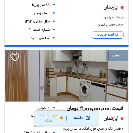
98 متر زیربنا
آپارتمان
-- متر زمین
فروش آپارتمان
سال ساخت 1392
استاد معین, تهران
شماره طبقه: 2
مشاهده جزییات
آسانسور: دارد
1 تصویر
قیمت: 21,000,000,000 تومان
2 خواب
درخواست
100 متر زیربنا
نقشه
آپارتمان
ملک
-- متر زمین
۱۰۰متر_تک واحدی_فول امکانات_سالن پرده
سال ساخت 1403