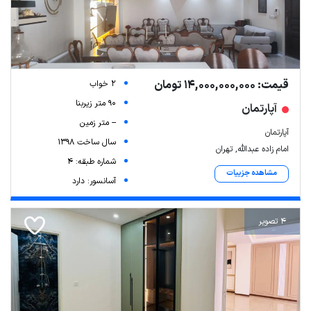
قیمت: 14,000,000,000 تومان
2 خواب
90 متر زیربنا
آپارتمان
-- متر زمین
آپارتمان
سال ساخت 1398
امام زاده عبدالله, تهران
شماره طبقه: 4
مشاهده جزییات
آسانسور: دارد
4 تصویر