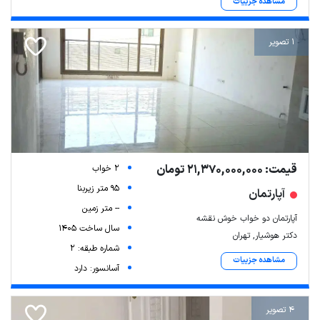
مشاهده جزییات
1 تصویر
قیمت: 21,370,000,000 تومان
2 خواب
95 متر زیربنا
آپارتمان
-- متر زمین
آپارتمان دو خواب خوش نقشه
سال ساخت 1405
دکتر هوشیار, تهران
شماره طبقه: 2
مشاهده جزییات
آسانسور: دارد
4 تصویر