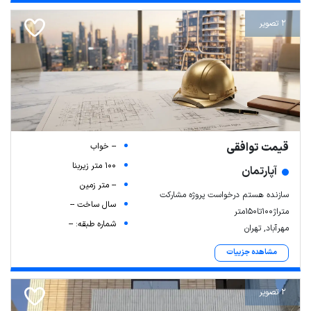
2 تصویر
قیمت توافقی
-- خواب
100 متر زیربنا
آپارتمان
-- متر زمین
سازنده هستم درخواست پروژه مشارکت
سال ساخت --
متراژ۱۰۰تا۱۵۰متر
شماره طبقه: --
مهرآباد, تهران
مشاهده جزییات
2 تصویر