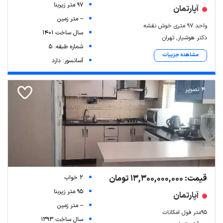
97 متر زیربنا
آپارتمان
-- متر زمین
واحد ۹۷ متری خوش نقشه
سال ساخت 1401
دکتر هوشیار, تهران
شماره طبقه: 5
مشاهده جزییات
آسانسور: دارد
4 تصویر
قیمت: 13,300,000,000 تومان
2 خواب
95 متر زیربنا
آپارتمان
-- متر زمین
۹۵متر فول امکانات
سال ساخت 1393