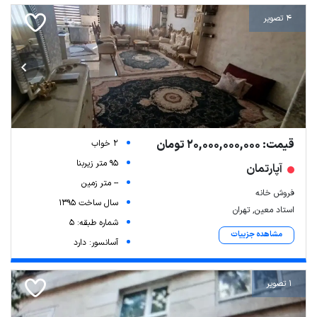
4 تصویر
قیمت: 20,000,000,000 تومان
2 خواب
95 متر زیربنا
آپارتمان
-- متر زمین
فروش خانه
سال ساخت 1395
استاد معین, تهران
شماره طبقه: 5
مشاهده جزییات
آسانسور: دارد
1 تصویر