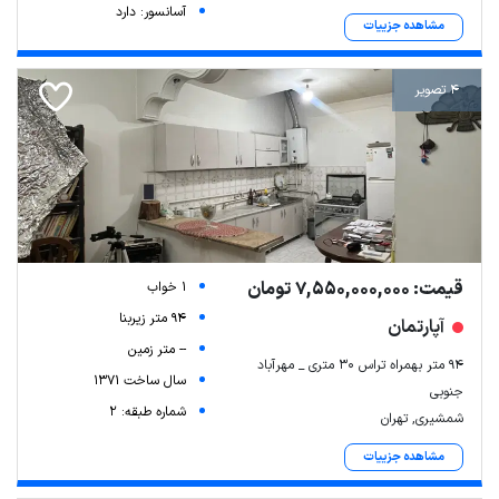
آسانسور: دارد
مشاهده جزییات
4 تصویر
قیمت: 7,550,000,000 تومان
1 خواب
94 متر زیربنا
آپارتمان
-- متر زمین
۹۴ متر بهمراه تراس ۳۰ متری _ مهرآباد
سال ساخت 1371
جنوبی
شماره طبقه: 2
شمشیری, تهران
مشاهده جزییات