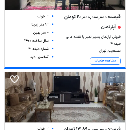
قیمت: 20,000,000,000 تومان
2 خواب
92 متر زیربنا
آپارتمان
-- متر زمین
فروش اپارتمان بسیار تمیز با نقشه عالی
سال ساخت 1400
طبقه ۴
شماره طبقه: 4
دستغیب, تهران
آسانسور: دارد
مشاهده جزییات
Leaflet
| Map data ©
ariamarz.com
4 تصویر
قیمت: 13,890,000,000 تومان
2 خواب