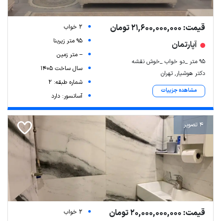
قیمت: 21,600,000,000 تومان
2 خواب
95 متر زیربنا
آپارتمان
-- متر زمین
95 متر _دو خواب _خوش نقشه
سال ساخت 1405
دکتر هوشیار, تهران
شماره طبقه: 2
مشاهده جزییات
آسانسور: دارد
4 تصویر
قیمت: 20,000,000,000 تومان
2 خواب