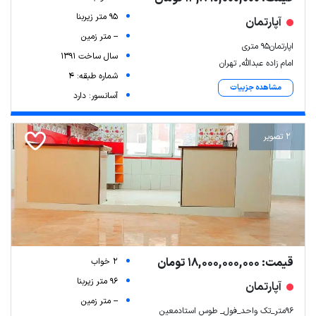
95 متر زیربنا
آپارتمان
-- متر زمین
اپارتمان۹۵ متری
سال ساخت 1391
امام زاده عبدالله, تهران
شماره طبقه: 4
مشاهده جزییات
آسانسور: دارد
2 تصویر
قیمت: 18,000,000,000 تومان
2 خواب
96 متر زیربنا
آپارتمان
-- متر زمین
96متر_تک واحد_فول_ طوس استادمعین