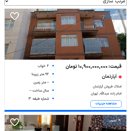
1 تصویر
قیمت: 10,900,000,000 تومان
2 خواب
92 متر زیربنا
آپارتمان
-- متر زمین
املاک فروش آپارتمان
سال ساخت --
امام زاده عبدالله, تهران
شماره طبقه: 3
مشاهده جزییات
4 تصویر