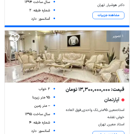
سال ساخت 1394
دکتر هوشیار, تهران
شماره طبقه: 2
مشاهده جزییات
آسانسور: دارد
1 تصویر
قیمت: 13,300,000,000 تومان
2 خواب
95 متر زیربنا
آپارتمان
-- متر زمین
استادمعین 95متر_تک واحدی_فوق العاده
سال ساخت 1395
خوش نقشه
شماره طبقه: 4
استاد معین, تهران
آسانسور: دارد