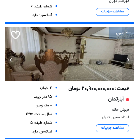
مهرآباد, تهران
شماره طبقه: 6
مشاهده جزییات
آسانسور: دارد
4 تصویر
قیمت: 20,900,000,000 تومان
2 خواب
95 متر زیربنا
آپارتمان
-- متر زمین
فروش خانه
سال ساخت 1395
استاد معین, تهران
شماره طبقه: 5
مشاهده جزییات
آسانسور: دارد