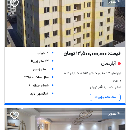
4 تصویر
قیمت: 13,500,000,000 تومان
2 خواب
93 متر زیربنا
آپارتمان
-- متر زمین
آپارتمان ۹۳ متری خوش نقشه خیابان شاه
سال ساخت 1398
پروری
شماره طبقه: 6
امام زاده عبدالله, تهران
آسانسور: دارد
مشاهده جزییات
4 تصویر