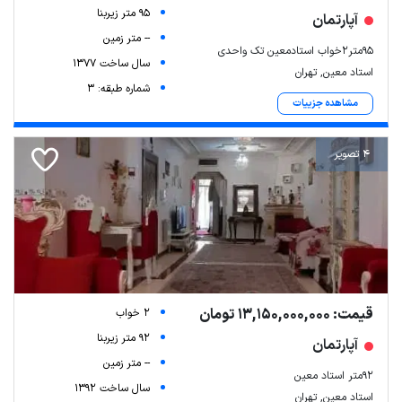
95 متر زیربنا
آپارتمان
-- متر زمین
۹۵متر۲خواب استادمعین تک واحدی
سال ساخت 1377
استاد معین, تهران
شماره طبقه: 3
مشاهده جزییات
4 تصویر
قیمت: 13,150,000,000 تومان
2 خواب
92 متر زیربنا
آپارتمان
-- متر زمین
92متر استاد معین
سال ساخت 1392
استاد معین, تهران