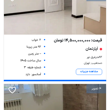
قیمت: 14,500,000,000 تومان
2 خواب
92 متر زیربنا
آپارتمان
-- متر زمین
۹۲مترغرق نور
سال ساخت 1405
دستغیب, تهران
شماره طبقه: 3
مشاهده جزییات
آسانسور: دارد
4 تصویر