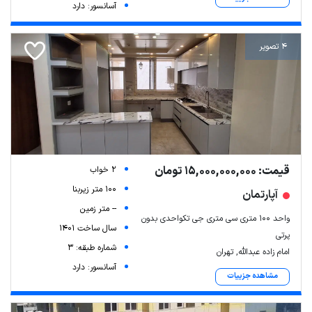
آسانسور: دارد
4 تصویر
قیمت: 15,000,000,000 تومان
2 خواب
100 متر زیربنا
آپارتمان
-- متر زمین
واحد ۱۰۰ متری سی متری جی تکواحدی بدون
سال ساخت 1401
پرتی
شماره طبقه: 3
امام زاده عبدالله, تهران
آسانسور: دارد
مشاهده جزییات