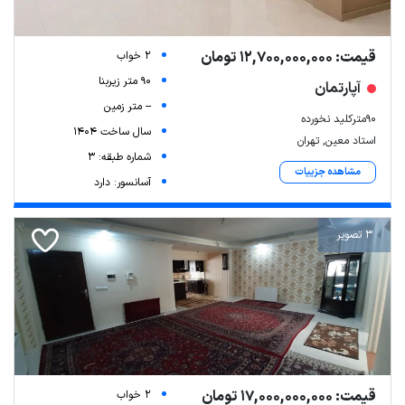
قیمت: 12,700,000,000 تومان
2 خواب
90 متر زیربنا
آپارتمان
-- متر زمین
۹۰مترکلید نخورده
سال ساخت 1404
استاد معین, تهران
شماره طبقه: 3
مشاهده جزییات
آسانسور: دارد
3 تصویر
قیمت: 17,000,000,000 تومان
2 خواب