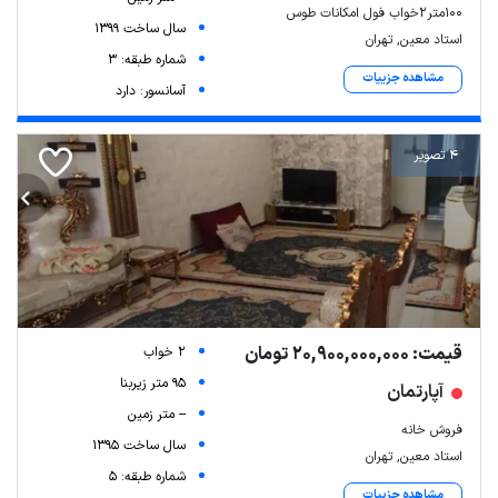
۱۰۰متر۲خواب فول امکانات طوس
سال ساخت 1399
استاد معین, تهران
شماره طبقه: 3
مشاهده جزییات
آسانسور: دارد
4 تصویر
قیمت: 20,900,000,000 تومان
2 خواب
95 متر زیربنا
آپارتمان
-- متر زمین
فروش خانه
سال ساخت 1395
استاد معین, تهران
شماره طبقه: 5
مشاهده جزییات