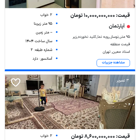
قیمت: 10,000,000,000 تومان
2 خواب
95 متر زیربنا
آپارتمان
-- متر زمین
۹۵ متر_نوساز_روبه نما_کلید نخورده_زیر
سال ساخت 1404
قیمت منطقه
شماره طبقه: 2
استاد معین, تهران
آسانسور: دارد
مشاهده جزییات
3 تصویر
قیمت: 8,600,000,000 تومان
2 خواب