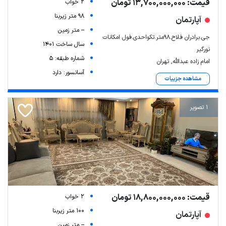
قیمت: 13,700,000,000 تومان
2 خواب
98 متر زیربنا
آپارتمان
-- متر زمین
جی.برادران فلاح.98متر.تکواحدی.فول امکانات
سال ساخت 1401
نورگیر
شماره طبقه: 5
امام زاده عبدالله, تهران
آسانسور: دارد
مشاهده جزییات
1 تصویر
قیمت: 18,800,000,000 تومان
2 خواب
100 متر زیربنا
آپارتمان
-- متر زمین