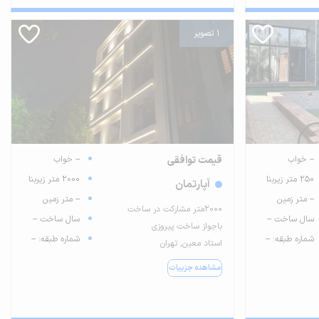
1 تصویر
-- خواب
قیمت توافقی
-- خواب
250 متر زیربنا
2000 متر زیربنا
آپارتمان
-- متر زمین
-- متر زمین
۲۰۰۰متر مشارکت در ساخت
سال ساخت --
سال ساخت --
باجواز ساخت پیروزی
شماره طبقه: --
شماره طبقه: --
استاد معین, تهران
مشاهده جزییات