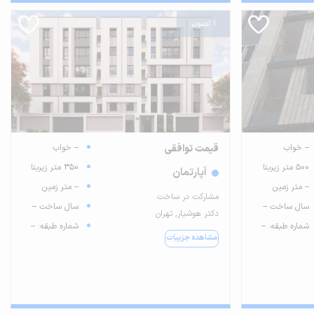
1 تصویر
-- خواب
قیمت توافقی
-- خواب
500 متر زیربنا
350 متر زیربنا
آپارتمان
-- متر زمین
-- متر زمین
مشارکت در ساخت
سال ساخت --
سال ساخت --
دکتر هوشیار, تهران
شماره طبقه: --
شماره طبقه: --
مشاهده جزییات