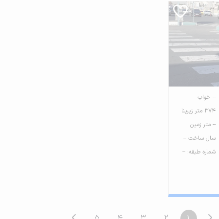
-- خواب
374 متر زیربنا
-- متر زمین
سال ساخت --
شماره طبقه: --
5
4
3
2
1