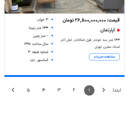
قیمت: 26,500,000,000 تومان
3 خواب
144 متر زیربنا
آپارتمان
Leaflet
| Map data ©
ariamarz.com
-- متر زمین
۱۴۴ متر سه خوابه_ فول امکانات_ لعل آخر
سال ساخت 1398
استاد معین, تهران
شماره طبقه: 3
مشاهده جزییات
آسانسور: دارد
5
4
3
2
1
ابتدا