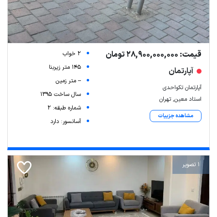
قیمت: 28,900,000,000 تومان
2 خواب
145 متر زیربنا
آپارتمان
-- متر زمین
آپارتمان تکواحدی
سال ساخت 1395
استاد معین, تهران
شماره طبقه: 2
مشاهده جزییات
آسانسور: دارد
1 تصویر