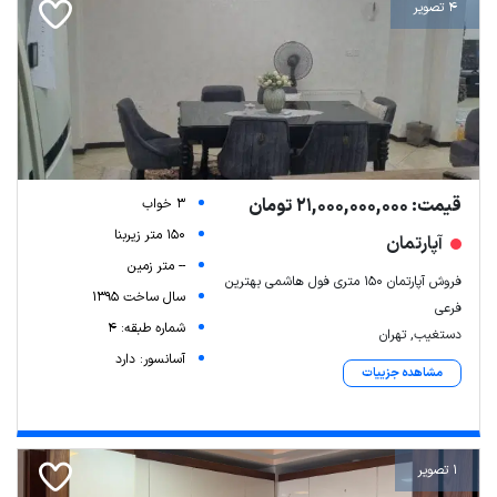
4 تصویر
قیمت: 21,000,000,000 تومان
3 خواب
150 متر زیربنا
آپارتمان
-- متر زمین
فروش آپارتمان ۱۵۰ متری فول هاشمی بهترین
سال ساخت 1395
فرعی
شماره طبقه: 4
دستغیب, تهران
آسانسور: دارد
مشاهده جزییات
1 تصویر