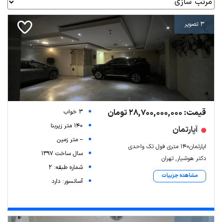
3 تصویر
قیمت: 28,700,000,000 تومان
3 خواب
140 متر زیربنا
آپارتمان
-- متر زمین
اپارتمان۱۴۰ متری فول تک واحدی
سال ساخت 1397
دکتر هوشیار, تهران
شماره طبقه: 2
مشاهده جزییات
آسانسور: دارد