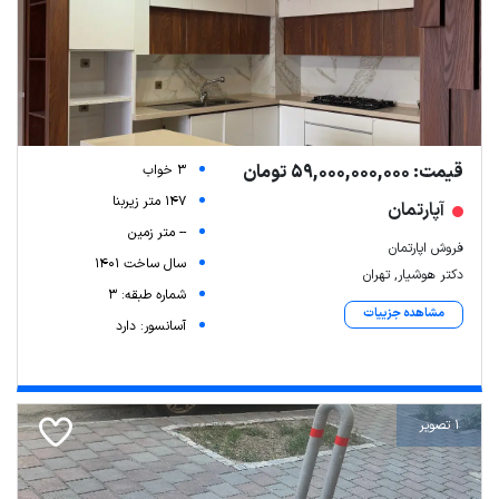
قیمت: 59,000,000,000 تومان
3 خواب
147 متر زیربنا
آپارتمان
-- متر زمین
فروش اپارتمان
سال ساخت 1401
دکتر هوشیار, تهران
شماره طبقه: 3
مشاهده جزییات
آسانسور: دارد
1 تصویر