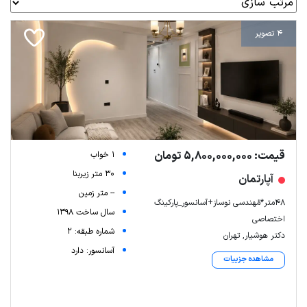
4 تصویر
قیمت: 5,800,000,000 تومان
1 خواب
30 متر زیربنا
آپارتمان
-- متر زمین
48متر*مُهندسی نوساز+آسانسور_پارکینگ
سال ساخت 1398
اختصاصی
شماره طبقه: 2
دکتر هوشیار, تهران
آسانسور: دارد
مشاهده جزییات