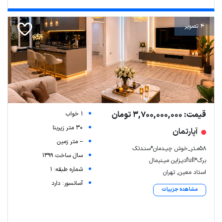
4 تصویر
قیمت: 3,700,000,000 تومان
1 خواب
30 متر زیربنا
آپارتمان
-- متر زمین
58مـتر_خوش چیـدمان*سنـدتک
سال ساخت 1399
برگ*fullدیـزاین میـنیمال
شماره طبقه: 1
استاد معین, تهران
آسانسور: دارد
مشاهده جزییات