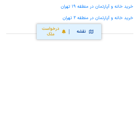
خرید خانه و آپارتمان در منطقه 19 تهران
خرید خانه و آپارتمان در منطقه 2 تهران
درخواست
نقشه
ملک
محاسبه آنلاین حق کمیسیون املاک
محاسبه آنلاین قیمت
ملک
نقشه سایت
قوانین و شرایط استفاده
تبلیغات و
همکاری با آریامرز
تماس با ما
درباره آریامرز
:Follow us
Aria Marz Real Estate Network
2020-2026 ©