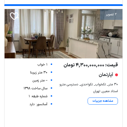
2 تصویر
قیمت: 4,300,000,000 تومان
1 خواب
30 متر زیربنا
آپارتمان
-- متر زمین
۳۰ متر_ تکخواب_ تکواحدی_ دسترسی مترو
سال ساخت 1398
استاد معین, تهران
Leaflet
| Map data ©
ariamarz.com
شماره طبقه: 1
مشاهده جزییات
آسانسور: دارد