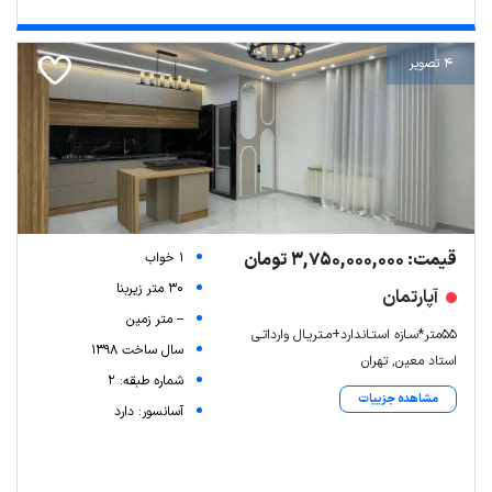
4 تصویر
قیمت: 3,750,000,000 تومان
1 خواب
30 متر زیربنا
آپارتمان
-- متر زمین
55متر*سـازه استـاندارد+مـتریـال وارداتـی
سال ساخت 1398
استاد معین, تهران
شماره طبقه: 2
مشاهده جزییات
آسانسور: دارد