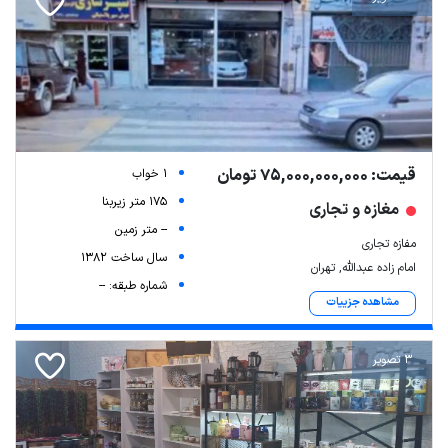
قیمت: 75,000,000,000 تومان
1 خواب
175 متر زیربنا
مغازه و تجاری
-- متر زمین
مفازه تجاری
سال ساخت 1382
امام زاده عبدالله, تهران
شماره طبقه: --
مشاهده جزییات
3 تصویر