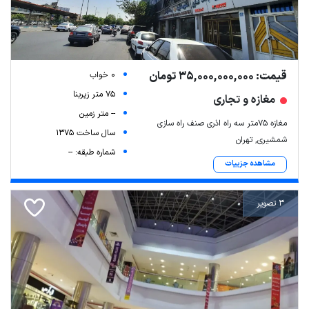
قیمت: 35,000,000,000 تومان
0 خواب
75 متر زیربنا
مغازه و تجاری
-- متر زمین
مغازه ۷۵متر سه راه اذری صنف راه سازی
سال ساخت 1375
شمشیری, تهران
شماره طبقه: --
مشاهده جزییات
3 تصویر