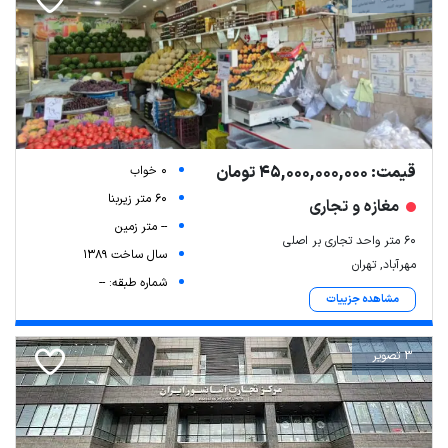
قیمت: 45,000,000,000 تومان
0 خواب
60 متر زیربنا
مغازه و تجاری
-- متر زمین
۶۰ متر واحد تجاری بر اصلی
سال ساخت 1389
مهرآباد, تهران
شماره طبقه: --
مشاهده جزییات
3 تصویر