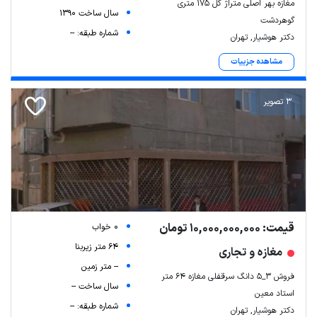
مغازه بهر اصلی متراژ کل 175 متری
سال ساخت 1390
گوهردشت
شماره طبقه: --
دکتر هوشیار, تهران
مشاهده جزییات
3 تصویر
قیمت: 10,000,000,000 تومان
0 خواب
64 متر زیربنا
مغازه و تجاری
-- متر زمین
فروش ۳_۵ دانگ سرقفلی مغازه ۶۴ متر
سال ساخت --
استاد معین
شماره طبقه: --
دکتر هوشیار, تهران