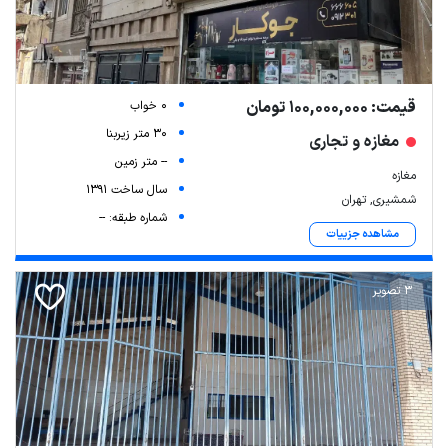
قیمت: 100,000,000 تومان
0 خواب
30 متر زیربنا
مغازه و تجاری
-- متر زمین
مغازه
سال ساخت 1391
شمشیری, تهران
شماره طبقه: --
مشاهده جزییات
3 تصویر