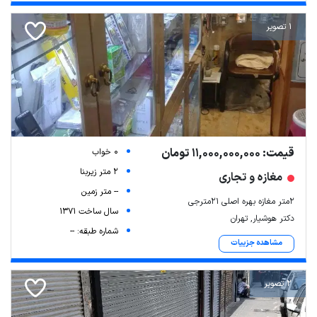
1 تصویر
قیمت: 11,000,000,000 تومان
0 خواب
2 متر زیربنا
مغازه و تجاری
-- متر زمین
۲متر مغازه بهره اصلی ۲۱مترجی
سال ساخت 1371
دکتر هوشیار, تهران
شماره طبقه: --
مشاهده جزییات
2 تصویر