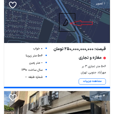
1 تصویر
قیمت: 250,000,000,000 تومان
0 خواب
506 متر زیربنا
مغازه و تجاری
-- متر زمین
506 متر تجاری 3 بر
سال ساخت 1390
مهرآباد جنوبی, تهران
شماره طبقه: --
مشاهده جزییات
4 تصویر