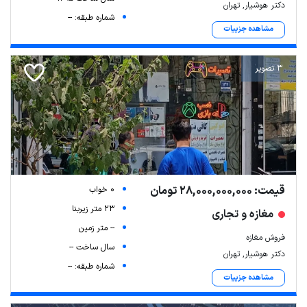
دکتر هوشیار, تهران
شماره طبقه: --
مشاهده جزییات
3 تصویر
قیمت: 28,000,000,000 تومان
0 خواب
23 متر زیربنا
مغازه و تجاری
-- متر زمین
فروش مغازه
سال ساخت --
دکتر هوشیار, تهران
شماره طبقه: --
مشاهده جزییات