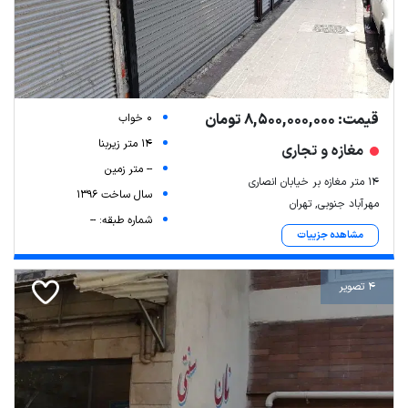
قیمت: 8,500,000,000 تومان
0 خواب
14 متر زیربنا
مغازه و تجاری
-- متر زمین
14 متر مغازه بر خیابان انصاری
سال ساخت 1396
مهرآباد جنوبی, تهران
شماره طبقه: --
مشاهده جزییات
4 تصویر