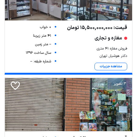
قیمت: 15,500,000,000 تومان
0 خواب
41 متر زیربنا
مغازه و تجاری
-- متر زمین
فروش مغازه ۴۱ متری
سال ساخت 1396
دکتر هوشیار, تهران
شماره طبقه: --
مشاهده جزییات
3 تصویر