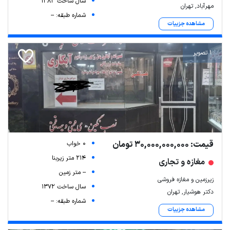
سال ساخت 1383
مهرآباد, تهران
شماره طبقه: --
مشاهده جزییات
1 تصویر
قیمت: 30,000,000,000 تومان
0 خواب
214 متر زیربنا
مغازه و تجاری
-- متر زمین
زیرزمین و مغازه فروشی
سال ساخت 1372
دکتر هوشیار, تهران
شماره طبقه: --
مشاهده جزییات