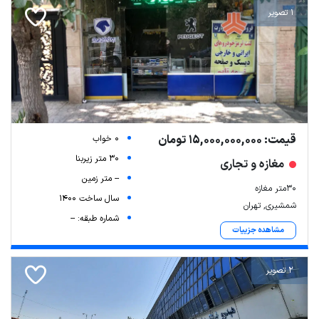
1 تصویر
قیمت: 15,000,000,000 تومان
0 خواب
30 متر زیربنا
مغازه و تجاری
-- متر زمین
۳۰متر مغازه
سال ساخت 1400
شمشیری, تهران
شماره طبقه: --
مشاهده جزییات
2 تصویر