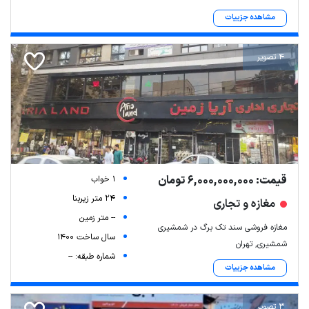
مشاهده جزییات
4 تصویر
قیمت: 6,000,000,000 تومان
1 خواب
24 متر زیربنا
مغازه و تجاری
-- متر زمین
مغازه فروشی سند تک برگ در شمشیری
سال ساخت 1400
شمشیری, تهران
شماره طبقه: --
مشاهده جزییات
3 تصویر