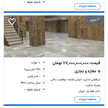
شماره طبقه: --
مشاهده جزییات
3 تصویر
قیمت: 117,000,000,000 تومان
0 خواب
260 متر زیربنا
مغازه و تجاری
-- متر زمین
سرقفلی تجاری، خوش نقشه، موقعیت عالی
سال ساخت 1401
همراه ملکیت
شماره طبقه: --
دکتر هوشیار, تهران
مشاهده جزییات