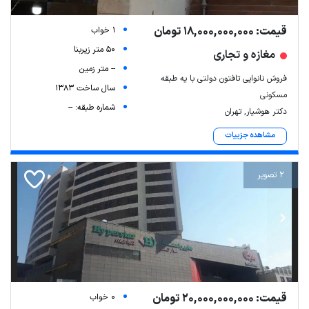
قیمت: 18,000,000,000 تومان
1 خواب
50 متر زیربنا
مغازه و تجاری
-- متر زمین
فروش نانوایی تافتون دولتی با یه طبقه
سال ساخت 1383
مسکونی
شماره طبقه: --
دکتر هوشیار, تهران
مشاهده جزییات
2 تصویر
قیمت: 20,000,000,000 تومان
0 خواب