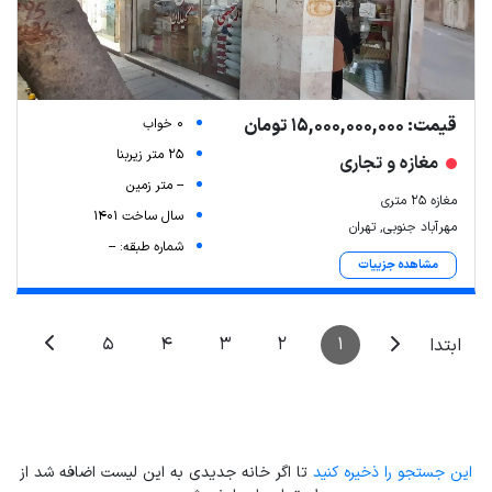
قیمت: 15,000,000,000 تومان
0 خواب
25 متر زیربنا
مغازه و تجاری
-- متر زمین
مغازه ۲۵ متری
سال ساخت 1401
مهرآباد جنوبی, تهران
شماره طبقه: --
مشاهده جزییات
5
4
3
2
1
ابتدا
این جستجو را ذخیره کنید
تا اگر خانه جدیدی به این لیست اضافه شد از