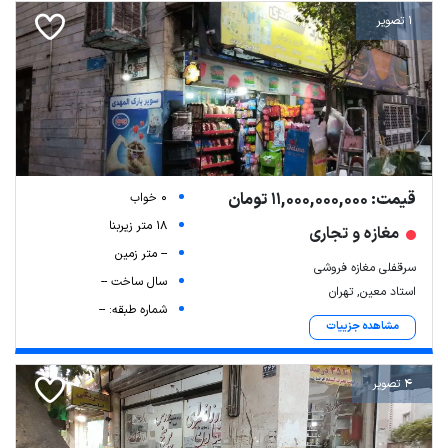
1 تصویر
قیمت: 11,000,000,000 تومان
0 خواب
18 متر زیربنا
مغازه و تجاری
-- متر زمین
سرقفلی مغازه فروشی
سال ساخت --
استاد معین, تهران
شماره طبقه: --
مشاهده جزییات
4 تصویر