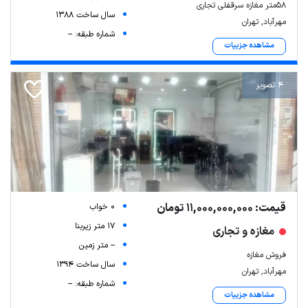
۵۸متر مغازه سرقفلی تجاری
سال ساخت 1388
Leaflet
| Map data ©
ariamarz.com
مهرآباد, تهران
شماره طبقه: --
مشاهده جزییات
4 تصویر
قیمت: 11,000,000,000 تومان
0 خواب
17 متر زیربنا
مغازه و تجاری
-- متر زمین
فروش مغازه
سال ساخت 1394
مهرآباد, تهران
شماره طبقه: --
مشاهده جزییات