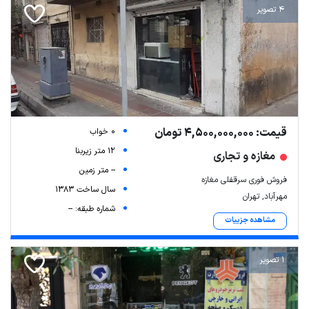
4 تصویر
قیمت: 4,500,000,000 تومان
0 خواب
12 متر زیربنا
مغازه و تجاری
-- متر زمین
فروش فوری سرقفلی مغازه
سال ساخت 1383
مهرآباد, تهران
شماره طبقه: --
مشاهده جزییات
1 تصویر