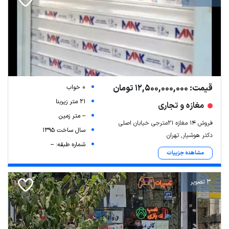
قیمت: 12,500,000,000 تومان
0 خواب
21 متر زیربنا
مغازه و تجاری
-- متر زمین
فروش ۱۴ مغازه ۲۱مترجی خیابان اصلی
سال ساخت 1395
دکتر هوشیار, تهران
شماره طبقه: --
مشاهده جزییات
3 تصویر