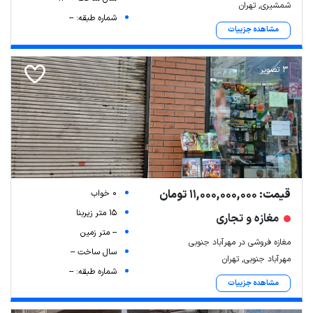
شمشیری, تهران
شماره طبقه: --
مشاهده جزییات
3 تصویر
قیمت: 11,000,000,000 تومان
0 خواب
15 متر زیربنا
مغازه و تجاری
-- متر زمین
مغازه فروشی در مهرآباد جنوبی
سال ساخت --
مهرآباد جنوبی, تهران
شماره طبقه: --
مشاهده جزییات