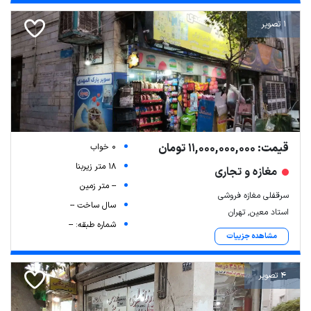
1 تصویر
قیمت: 11,000,000,000 تومان
0 خواب
18 متر زیربنا
مغازه و تجاری
-- متر زمین
سرقفلی مغازه فروشی
سال ساخت --
استاد معین, تهران
شماره طبقه: --
مشاهده جزییات
4 تصویر