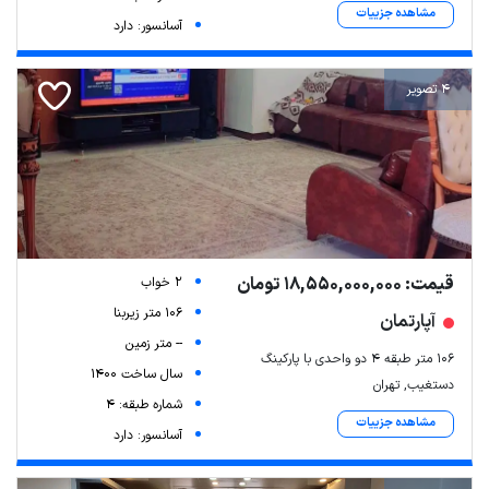
مشاهده جزییات
آسانسور: دارد
4 تصویر
قیمت: 18,550,000,000 تومان
2 خواب
106 متر زیربنا
آپارتمان
-- متر زمین
۱۰۶ متر طبقه ۴ دو واحدی با پارکینگ
سال ساخت 1400
دستغیب, تهران
شماره طبقه: 4
مشاهده جزییات
آسانسور: دارد