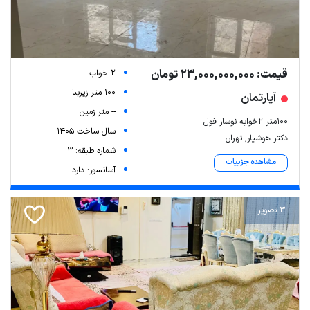
قیمت: 23,000,000,000 تومان
2 خواب
100 متر زیربنا
آپارتمان
-- متر زمین
100متر 2خوابه نوساز فول
سال ساخت 1405
دکتر هوشیار, تهران
شماره طبقه: 3
مشاهده جزییات
آسانسور: دارد
3 تصویر