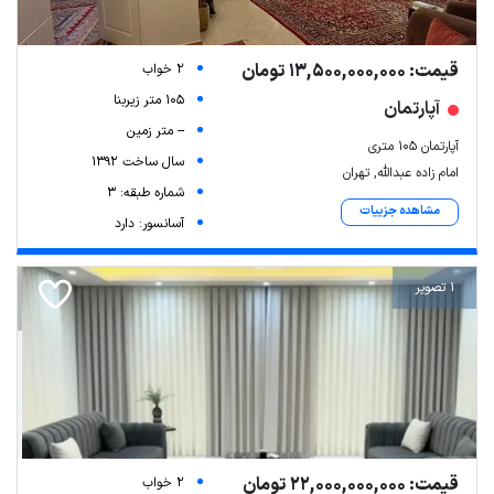
قیمت: 13,500,000,000 تومان
2 خواب
105 متر زیربنا
آپارتمان
-- متر زمین
آپارتمان ۱۰۵ متری
سال ساخت 1392
امام زاده عبدالله, تهران
شماره طبقه: 3
مشاهده جزییات
آسانسور: دارد
1 تصویر
قیمت: 22,000,000,000 تومان
2 خواب