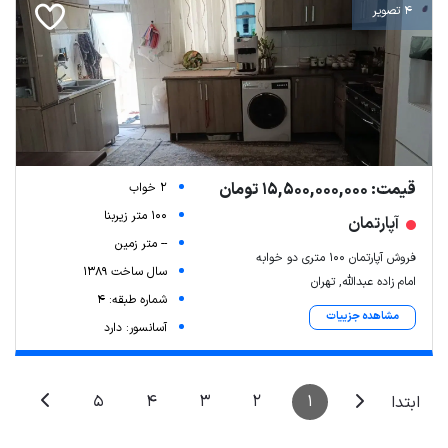
4 تصویر
قیمت: 15,500,000,000 تومان
2 خواب
100 متر زیربنا
آپارتمان
-- متر زمین
فروش آپارتمان 100 متری دو خوابه
سال ساخت 1389
امام زاده عبدالله, تهران
شماره طبقه: 4
مشاهده جزییات
آسانسور: دارد
5
4
3
2
1
ابتدا