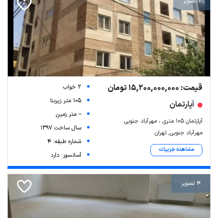
1 تصویر
قیمت: 15,200,000,000 تومان
2 خواب
105 متر زیربنا
آپارتمان
-- متر زمین
آپارتمان ۱۰۵ متری ، مهرآباد جنوبی
سال ساخت 1397
مهرآباد جنوبی, تهران
شماره طبقه: 4
مشاهده جزییات
آسانسور: دارد
4 تصویر