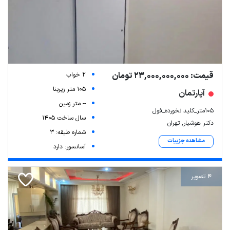
قیمت: 23,000,000,000 تومان
2 خواب
105 متر زیربنا
آپارتمان
-- متر زمین
۱۰۵متر_کلید نخورده_فول
سال ساخت 1405
دکتر هوشیار, تهران
شماره طبقه: 3
مشاهده جزییات
آسانسور: دارد
4 تصویر