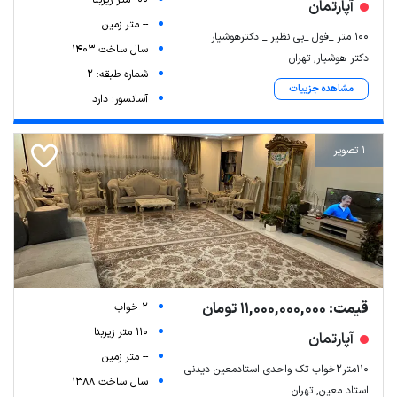
آپارتمان
-- متر زمین
۱۰۰ متر _فول _بی نظیر _ دکترهوشیار
سال ساخت 1403
دکتر هوشیار, تهران
شماره طبقه: 2
مشاهده جزییات
آسانسور: دارد
1 تصویر
قیمت: 11,000,000,000 تومان
2 خواب
110 متر زیربنا
آپارتمان
-- متر زمین
۱۱۰متر۲خواب تک واحدی استادمعین دیدنی
سال ساخت 1388
استاد معین, تهران