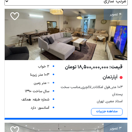
4 تصویر
قیمت: 18,500,000,000 تومان
2 خواب
103 متر زیربنا
آپارتمان
-- متر زمین
۱۰۳ متر_فول امکانات_لاکچری_مناسب سخت
سال ساخت 1390
پسندان
شماره طبقه: همکف
استاد معین, تهران
آسانسور: دارد
مشاهده جزییات
3 تصویر