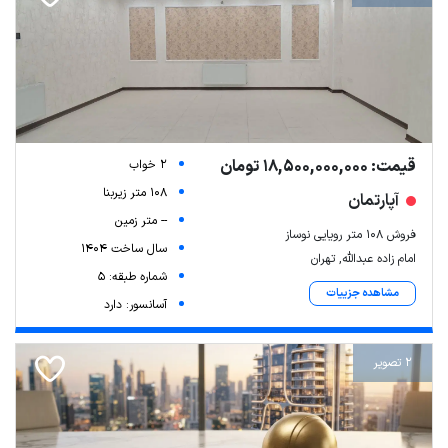
قیمت: 18,500,000,000 تومان
2 خواب
108 متر زیربنا
آپارتمان
-- متر زمین
فروش ۱۰۸ متر رویایی نوساز
سال ساخت 1404
امام زاده عبدالله, تهران
شماره طبقه: 5
مشاهده جزییات
آسانسور: دارد
2 تصویر