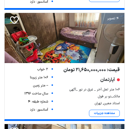
آسانسور: دارد
4 تصویر
قیمت: 21,650,000,000 تومان
2 خواب
106 متر زیربنا
آپارتمان
-- متر زمین
106 متر لعل آخر _ غرق در نور _آگهی
سال ساخت 1396
مالک_دو بر فول
شماره طبقه: 4
استاد معین, تهران
آسانسور: دارد
مشاهده جزییات