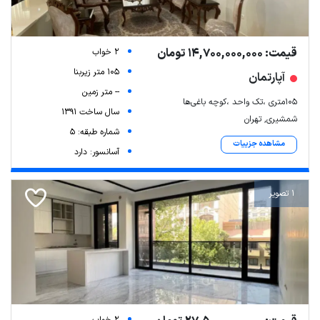
قیمت: 14,700,000,000 تومان
2 خواب
105 متر زیربنا
آپارتمان
-- متر زمین
105متری ،تک واحد ،کوچه باغی‌ها
سال ساخت 1391
شمشیری, تهران
شماره طبقه: 5
مشاهده جزییات
آسانسور: دارد
1 تصویر