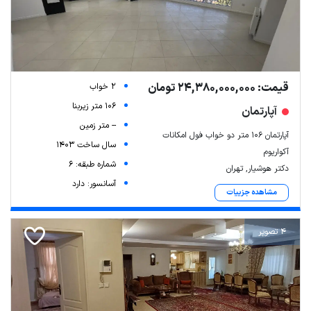
قیمت: 24,380,000,000 تومان
2 خواب
106 متر زیربنا
آپارتمان
-- متر زمین
آپارتمان ۱۰۶ متر دو خواب فول امکانات
سال ساخت 1403
آکواریوم
شماره طبقه: 6
دکتر هوشیار, تهران
آسانسور: دارد
مشاهده جزییات
4 تصویر