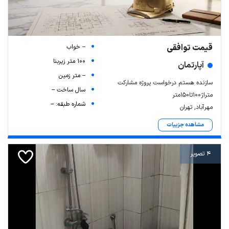
قیمت توافقی
-- خواب
100 متر زیربنا
آپارتمان
-- متر زمین
سازنده هستم درخواست پروژه مشارکت
سال ساخت --
متراژ۱۰۰تا۱۵۰متر
شماره طبقه: --
مهرآباد, تهران
مشاهده جزییات
4 تصویر