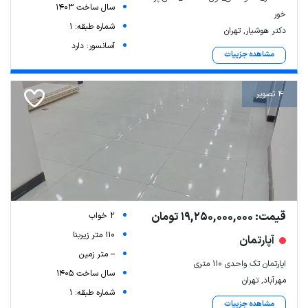
سال ساخت 1403
خور
شماره طبقه: 1
دکتر هوشیار, تهران
آسانسور: دارد
مشاهده جزییات
4 تصویر
Leaflet
| Map data ©
ariamarz.com
قیمت: 19,250,000,000 تومان
2 خواب
110 متر زیربنا
آپارتمان
-- متر زمین
اپارتمان تک واحدی 110 متری
سال ساخت 1405
مهرآباد, تهران
شماره طبقه: 1
مشاهده جزییات