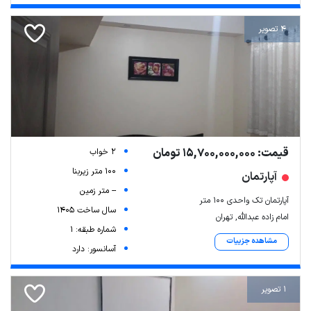
4 تصویر
قیمت: 15,700,000,000 تومان
2 خواب
100 متر زیربنا
آپارتمان
-- متر زمین
آپارتمان تک واحدی ۱۰۰ متر
سال ساخت 1405
امام زاده عبدالله, تهران
شماره طبقه: 1
مشاهده جزییات
آسانسور: دارد
1 تصویر