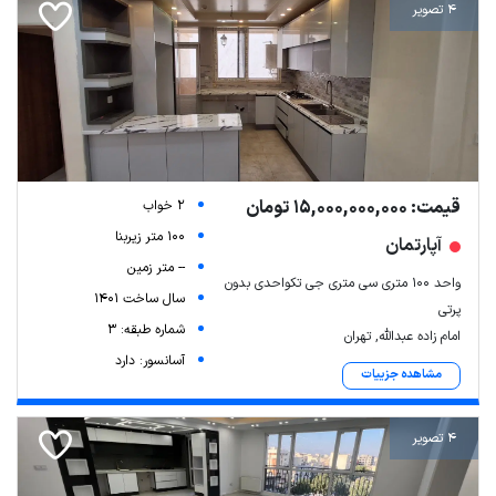
4 تصویر
قیمت: 15,000,000,000 تومان
2 خواب
100 متر زیربنا
آپارتمان
-- متر زمین
واحد ۱۰۰ متری سی متری جی تکواحدی بدون
سال ساخت 1401
پرتی
شماره طبقه: 3
امام زاده عبدالله, تهران
آسانسور: دارد
مشاهده جزییات
4 تصویر