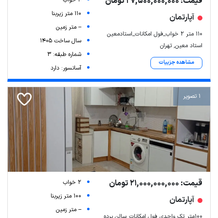
قیمت: 27,500,000,000 تومان
2 خواب
110 متر زیربنا
آپارتمان
-- متر زمین
۱۱۰ متر ۲ خواب_فول امکانات_استادمعین
سال ساخت 1405
استاد معین, تهران
شماره طبقه: 3
مشاهده جزییات
آسانسور: دارد
1 تصویر
قیمت: 21,000,000,000 تومان
2 خواب
100 متر زیربنا
آپارتمان
-- متر زمین
۱۰۰متر_تک واحدی_فول امکانات_سالن پرده