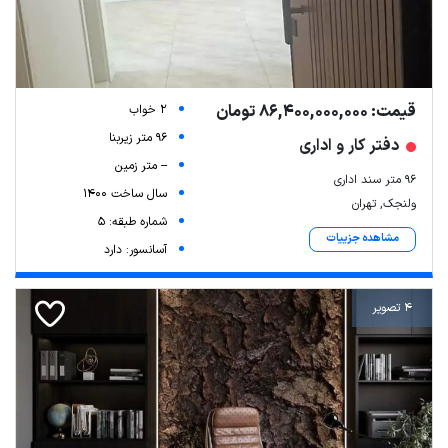
قیمت: 86,400,000,000 تومان
2 خواب
96 متر زیربنا
دفتر کار و اداری
-- متر زمین
96 متر سند اداری
سال ساخت 1400
ولنجک, تهران
شماره طبقه: 5
مشاهده جزییات
آسانسور: دارد
4 تصویر