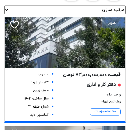
2 تصویر
قیمت: 73,000,000,000 تومان
0 خواب
83 متر زیربنا
دفتر کار و اداری
-- متر زمین
واحد اداری
سال ساخت 1403
زعفرانیه, تهران
شماره طبقه: 3
مشاهده جزییات
آسانسور: دارد