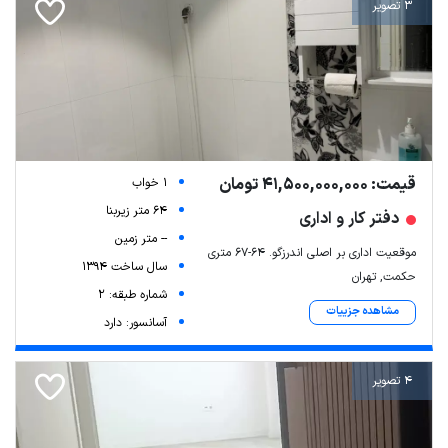
3 تصویر
قیمت: 41,500,000,000 تومان
1 خواب
64 متر زیربنا
دفتر کار و اداری
-- متر زمین
موقعیت اداری بر اصلی اندرزگو. ۶۴-۶۷ متری
سال ساخت 1394
حکمت, تهران
شماره طبقه: 2
مشاهده جزییات
آسانسور: دارد
4 تصویر