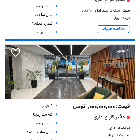
دفتر کار و اداری
-- متر زمین
فروش ملک با سند اداری،۹۰ متری
سال ساخت --
دربند, تهران
شماره طبقه: 3
مشاهده جزییات
آسانسور: دارد
4 تصویر
قیمت: 1,000,000,000 تومان
1 خواب
85 متر زیربنا
دفتر کار و اداری
-- متر زمین
موقعیت اداری
سال ساخت 1404
محمودیه, تهران