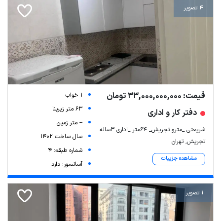
4 تصویر
قیمت: 33,000,000,000 تومان
1 خواب
63 متر زیربنا
دفتر کار و اداری
-- متر زمین
شریعتی _مترو تجریش_ 64متر _اداری 3ساله
سال ساخت 1402
تجریش, تهران
شماره طبقه: 4
مشاهده جزییات
آسانسور: دارد
1 تصویر