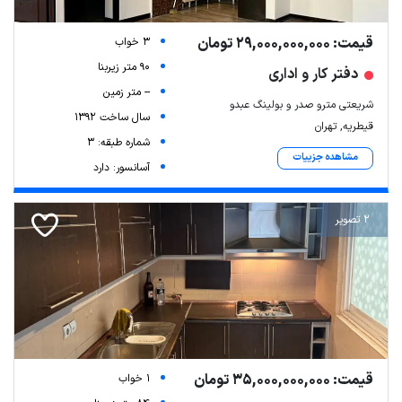
قیمت: 29,000,000,000 تومان
3 خواب
90 متر زیربنا
دفتر کار و اداری
-- متر زمین
شریعتی مترو صدر و بولینگ عبدو
سال ساخت 1392
قیطریه, تهران
شماره طبقه: 3
Leaflet
| Map data ©
ariamarz.com
مشاهده جزییات
آسانسور: دارد
2 تصویر
قیمت: 35,000,000,000 تومان
1 خواب