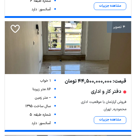
شماره طبقه: 6
مشاهده جزییات
آسانسور: دارد
4 تصویر
قیمت: 44,500,000,000 تومان
1 خواب
86 متر زیربنا
دفتر کار و اداری
-- متر زمین
فروش آپارتمان با موقعیت اداری
سال ساخت 1395
محمودیه, تهران
شماره طبقه: 5
مشاهده جزییات
آسانسور: دارد