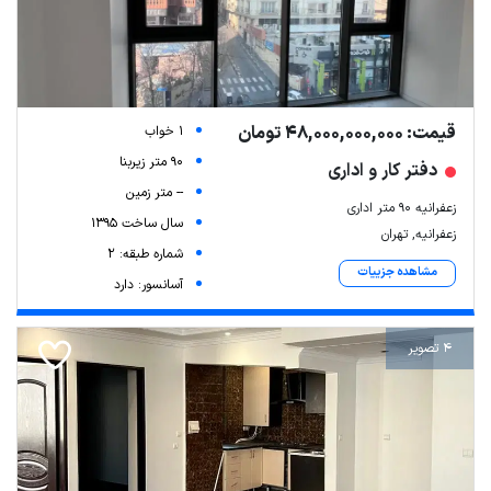
قیمت: 48,000,000,000 تومان
1 خواب
90 متر زیربنا
دفتر کار و اداری
-- متر زمین
زعفرانیه ۹۰ متر اداری
سال ساخت 1395
زعفرانیه, تهران
شماره طبقه: 2
مشاهده جزییات
آسانسور: دارد
4 تصویر