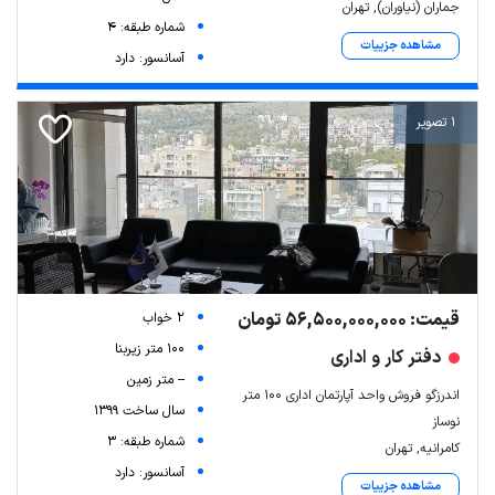
جماران (نیاوران), تهران
شماره طبقه: 4
مشاهده جزییات
آسانسور: دارد
1 تصویر
قیمت: 56,500,000,000 تومان
2 خواب
100 متر زیربنا
دفتر کار و اداری
-- متر زمین
اندرزگو فروش واحد آپارتمان اداری ۱۰۰ متر
سال ساخت 1399
نوساز
شماره طبقه: 3
کامرانیه, تهران
آسانسور: دارد
مشاهده جزییات