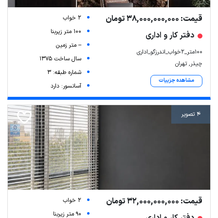
قیمت: 38,000,000,000 تومان
2 خواب
100 متر زیربنا
دفتر کار و اداری
-- متر زمین
۱۰۰متر_۲خواب_اندرزگو_اداری
سال ساخت 1375
چیذر, تهران
شماره طبقه: 3
مشاهده جزییات
آسانسور: دارد
4 تصویر
قیمت: 32,000,000,000 تومان
2 خواب
90 متر زیربنا