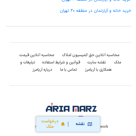
خرید خانه و آپارتمان در منطقه 20 تهران
محاسبه آنلاین حق کمیسیون املاک
محاسبه آنلاین قیمت
ملک
نقشه سایت
قوانین و شرایط استفاده
تبلیغات و
همکاری با آریامرز
تماس با ما
درباره آریامرز
:Follow us
درخواست
نقشه
ملک
Aria Marz Real Estate Network
2020-2026 ©