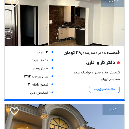
4 تصویر
قیمت: 29,000,000,000 تومان
3 خواب
90 متر زیربنا
دفتر کار و اداری
-- متر زمین
شریعتی مترو صدر و بولینگ عبدو
سال ساخت 1392
قیطریه, تهران
شماره طبقه: 3
مشاهده جزییات
آسانسور: دارد
1 تصویر