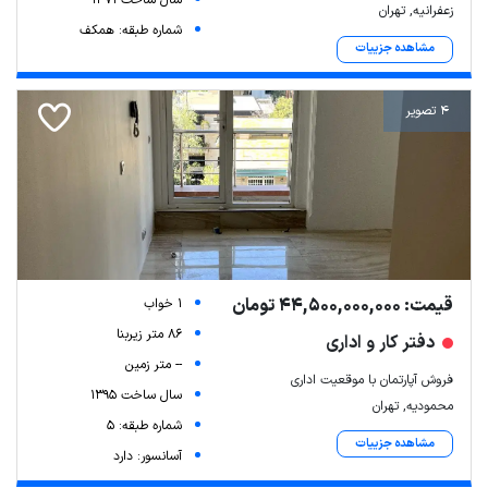
سال ساخت 1371
زعفرانیه, تهران
شماره طبقه: همکف
مشاهده جزییات
4 تصویر
قیمت: 44,500,000,000 تومان
1 خواب
86 متر زیربنا
دفتر کار و اداری
-- متر زمین
فروش آپارتمان با موقعیت اداری
سال ساخت 1395
محمودیه, تهران
شماره طبقه: 5
مشاهده جزییات
آسانسور: دارد