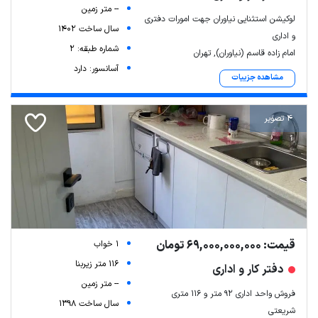
-- متر زمین
لوکیشن استثنایی نیاوران جهت امورات دفتری
سال ساخت 1402
و اداری
شماره طبقه: 2
امام زاده قاسم (نیاوران), تهران
آسانسور: دارد
مشاهده جزییات
4 تصویر
قیمت: 69,000,000,000 تومان
1 خواب
116 متر زیربنا
دفتر کار و اداری
-- متر زمین
فروش واحد اداری ۹۲ متر و ۱۱۶ متری
سال ساخت 1398
شریعتی