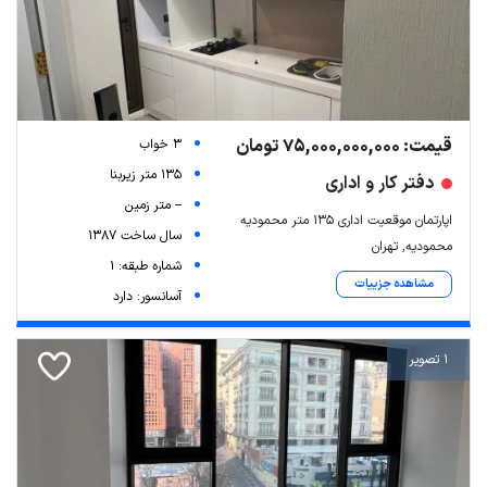
قیمت: 75,000,000,000 تومان
3 خواب
135 متر زیربنا
دفتر کار و اداری
-- متر زمین
اپارتمان موقعیت اداری ۱۳۵ متر محمودیه
سال ساخت 1387
محمودیه, تهران
شماره طبقه: 1
مشاهده جزییات
آسانسور: دارد
1 تصویر