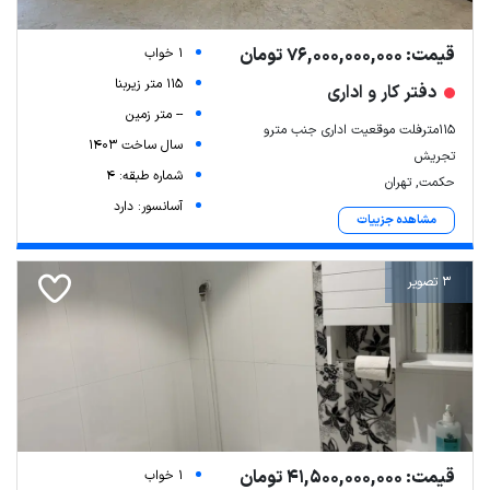
قیمت: 76,000,000,000 تومان
1 خواب
115 متر زیربنا
دفتر کار و اداری
-- متر زمین
۱۱۵مترفلت موقعیت اداری جنب مترو
سال ساخت 1403
تجریش
شماره طبقه: 4
حکمت, تهران
آسانسور: دارد
مشاهده جزییات
3 تصویر
قیمت: 41,500,000,000 تومان
1 خواب