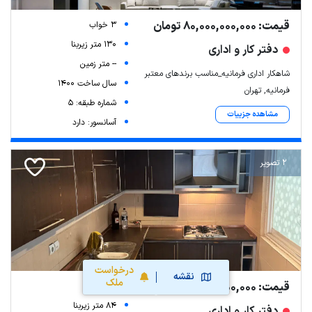
قیمت: 80,000,000,000 تومان
3 خواب
130 متر زیربنا
دفتر کار و اداری
-- متر زمین
شاهکار اداری فرمانیه_مناسب برندهای معتبر
سال ساخت 1400
فرمانیه, تهران
شماره طبقه: 5
مشاهده جزییات
آسانسور: دارد
2 تصویر
درخواست
نقشه
ملک
قیمت: 35,000,000,000 تومان
1 خواب
84 متر زیربنا
دفتر کار و اداری