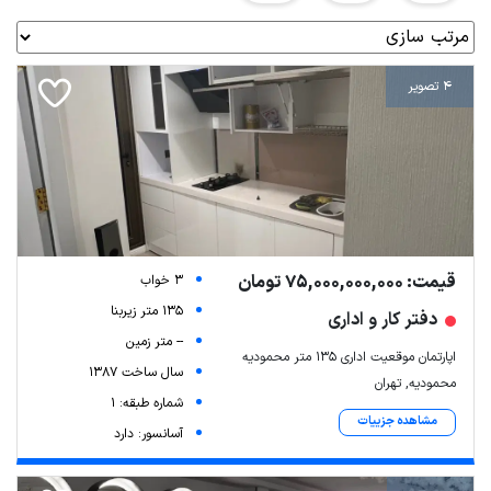
4 تصویر
قیمت: 75,000,000,000 تومان
3 خواب
135 متر زیربنا
دفتر کار و اداری
-- متر زمین
اپارتمان موقعیت اداری ۱۳۵ متر محمودیه
سال ساخت 1387
محمودیه, تهران
شماره طبقه: 1
مشاهده جزییات
آسانسور: دارد