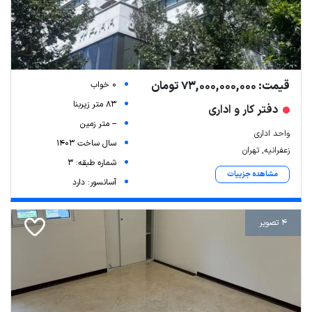
قیمت: 73,000,000,000 تومان
0 خواب
83 متر زیربنا
دفتر کار و اداری
-- متر زمین
واحد اداری
سال ساخت 1403
زعفرانیه, تهران
شماره طبقه: 3
مشاهده جزییات
آسانسور: دارد
4 تصویر