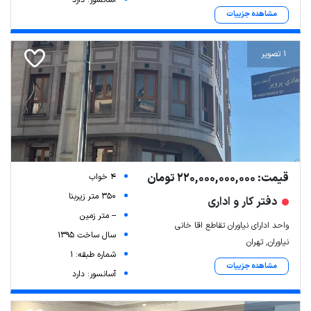
آسانسور: دارد
مشاهده جزییات
1 تصویر
قیمت: 220,000,000,000 تومان
4 خواب
350 متر زیربنا
دفتر کار و اداری
-- متر زمین
واحد ادارای نیاوران تقاطع اقا خانی
سال ساخت 1395
نیاوران, تهران
شماره طبقه: 1
مشاهده جزییات
آسانسور: دارد