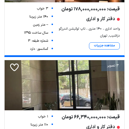
قیمت: 178,000,000,000 تومان
3 خواب
140 متر زیربنا
دفتر کار و اداری
-- متر زمین
واحد اداری ، ۱۴۰ متری ، تاپ لوکیشن اندرزگو
سال ساخت 1395
دزاشیب, تهران
شماره طبقه: 3
مشاهده جزییات
آسانسور: دارد
3 تصویر
قیمت: 66,340,000,000 تومان
1 خواب
110 متر زیربنا
دفتر کار و اداری