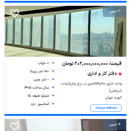
3 تصویر
قیمت: 202,000,000,000 تومان
0 خواب
180 متر زیربنا
دفتر کار و اداری
-- متر زمین
واحد اداری ۱۸۰و۱۵۶متری در برج باران(دولت-
سال ساخت 1405
شریعتی)
شماره طبقه: 15
الهیه, تهران
آسانسور: دارد
مشاهده جزییات
4 تصویر