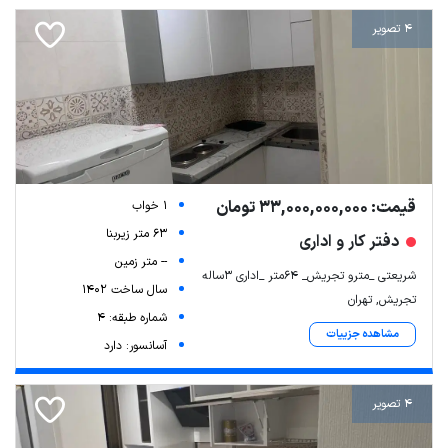
4 تصویر
قیمت: 33,000,000,000 تومان
1 خواب
63 متر زیربنا
دفتر کار و اداری
-- متر زمین
شریعتی _مترو تجریش_ 64متر _اداری 3ساله
سال ساخت 1402
تجریش, تهران
شماره طبقه: 4
مشاهده جزییات
آسانسور: دارد
4 تصویر