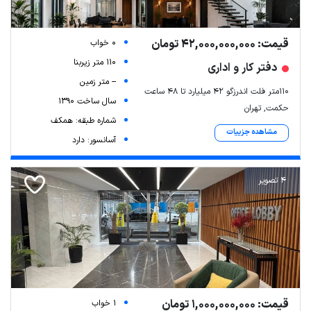
قیمت: 42,000,000,000 تومان
0 خواب
110 متر زیربنا
دفتر کار و اداری
-- متر زمین
110متر فلت اندرزگو 42 میلیارد تا 48 ساعت
سال ساخت 1390
حکمت, تهران
شماره طبقه: همکف
مشاهده جزییات
آسانسور: دارد
4 تصویر
قیمت: 1,000,000,000 تومان
1 خواب