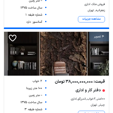
-- متر زمین
فروش ملک اداری
سال ساخت 1375
زعفرانیه, تهران
شماره طبقه: 1
مشاهده جزییات
آسانسور: دارد
4 تصویر
قیمت: 38,000,000,000 تومان
2 خواب
100 متر زیربنا
دفتر کار و اداری
-- متر زمین
۱۰۰متر_۲خواب_اندرزگو_اداری
سال ساخت 1375
چیذر, تهران
شماره طبقه: 3