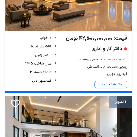
قیمت: 42,500,000,000 تومان
0 خواب
559 متر زیربنا
دفتر کار و اداری
-- متر زمین
عضویت در هاب تخصصی پوست و
سال ساخت 1405
زیبایی_سعادت آباد_اقساطی
شماره طبقه: 3
قیطریه, تهران
Leaflet
| Map data ©
ariamarz.com
آسانسور: دارد
مشاهده جزییات
1 تصویر