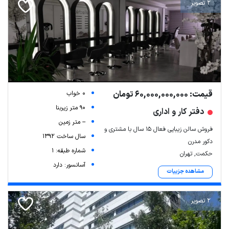
2 تصویر
قیمت: 60,000,000,000 تومان
0 خواب
90 متر زیربنا
دفتر کار و اداری
-- متر زمین
فروش سالن زیبایی فعال ۱۵ سال با مشتری و
سال ساخت 1392
دکور مدرن
شماره طبقه: 1
حکمت, تهران
آسانسور: دارد
مشاهده جزییات
2 تصویر