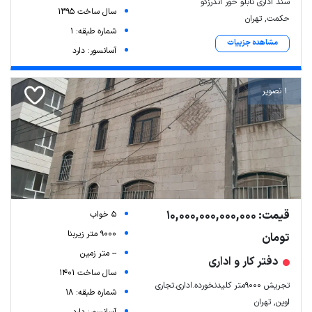
سند اداری تابلو خور اندرزگو
سال ساخت 1395
حکمت, تهران
شماره طبقه: 1
مشاهده جزییات
آسانسور: دارد
1 تصویر
قیمت: 10,000,000,000,000
5 خواب
9000 متر زیربنا
تومان
-- متر زمین
دفتر کار و اداری
سال ساخت 1401
تجریش 9000متر کلیدنخورده.اداری.تجاری
شماره طبقه: 18
اوین, تهران