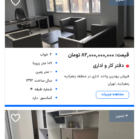
قیمت: 82,000,000,000 تومان
2 خواب
109 متر زیربنا
دفتر کار و اداری
-- متر زمین
فروش بهترین واحد اداری در منطقه زعفرانیه
سال ساخت 1392
زعفرانیه, تهران
شماره طبقه: 4
مشاهده جزییات
آسانسور: دارد
4 تصویر