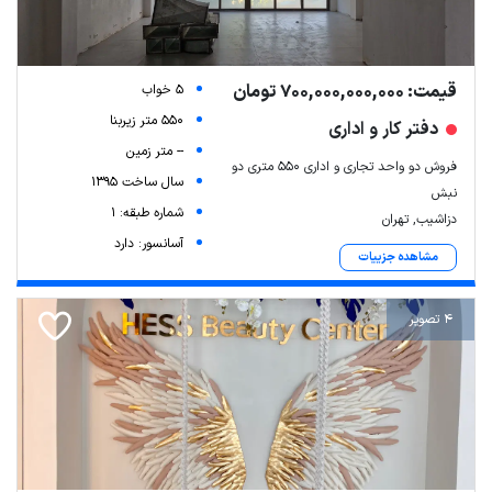
قیمت: 700,000,000,000 تومان
5 خواب
550 متر زیربنا
دفتر کار و اداری
-- متر زمین
فروش دو واحد تجاری و اداری ۵۵۰ متری دو
سال ساخت 1395
نبش
شماره طبقه: 1
دزاشیب, تهران
آسانسور: دارد
مشاهده جزییات
4 تصویر