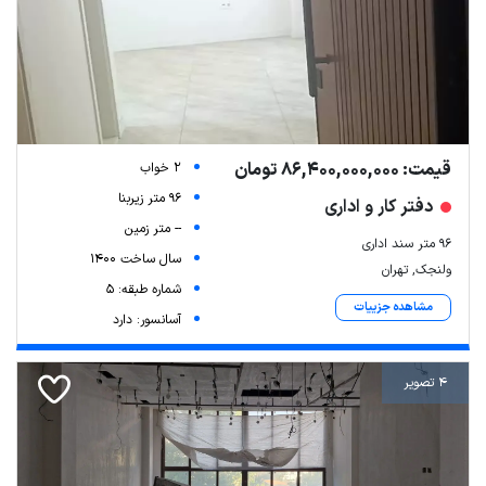
قیمت: 86,400,000,000 تومان
2 خواب
96 متر زیربنا
دفتر کار و اداری
-- متر زمین
96 متر سند اداری
سال ساخت 1400
ولنجک, تهران
شماره طبقه: 5
مشاهده جزییات
آسانسور: دارد
4 تصویر