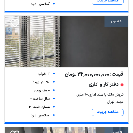
مشاهده جزییات
آسانسور: دارد
4 تصویر
قیمت: 32,000,000,000 تومان
2 خواب
90 متر زیربنا
دفتر کار و اداری
-- متر زمین
فروش ملک با سند اداری،۹۰ متری
سال ساخت --
دربند, تهران
شماره طبقه: 3
مشاهده جزییات
آسانسور: دارد
4 تصویر