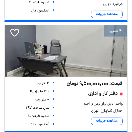
شماره طبقه: 6
قیطریه, تهران
آسانسور: دارد
مشاهده جزییات
4 تصویر
قیمت: 9,500,000,000 تومان
4 خواب
140 متر زیربنا
دفتر کار و اداری
-- متر زمین
واحد اداری برای رهن و اجاره
سال ساخت 1397
جماران (نیاوران), تهران
شماره طبقه: 10
مشاهده جزییات
آسانسور: دارد