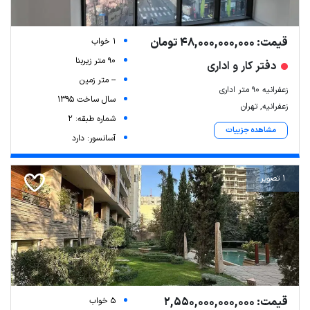
قیمت: 48,000,000,000 تومان
1 خواب
90 متر زیربنا
دفتر کار و اداری
-- متر زمین
زعفرانیه ۹۰ متر اداری
سال ساخت 1395
زعفرانیه, تهران
شماره طبقه: 2
مشاهده جزییات
آسانسور: دارد
1 تصویر
قیمت: 2,550,000,000,000
5 خواب