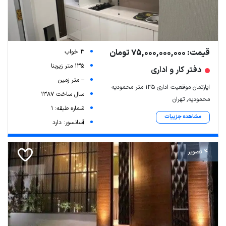
قیمت: 75,000,000,000 تومان
3 خواب
135 متر زیربنا
دفتر کار و اداری
-- متر زمین
اپارتمان موقعیت اداری ۱۳۵ متر محمودیه
سال ساخت 1387
محمودیه, تهران
شماره طبقه: 1
مشاهده جزییات
آسانسور: دارد
4 تصویر