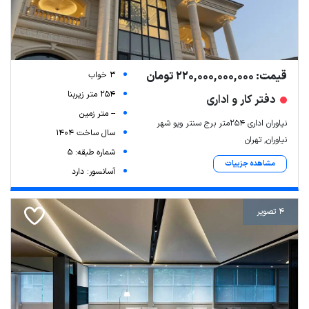
قیمت: 220,000,000,000 تومان
3 خواب
254 متر زیربنا
دفتر کار و اداری
-- متر زمین
نیاوران اداری ۲۵۴متر برج سنتر ویو شهر
سال ساخت 1404
نیاوران, تهران
شماره طبقه: 5
مشاهده جزییات
آسانسور: دارد
4 تصویر