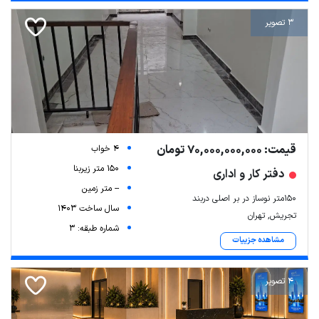
3 تصویر
قیمت: 70,000,000,000 تومان
4 خواب
150 متر زیربنا
دفتر کار و اداری
-- متر زمین
۱۵۰متر نوساز در بر اصلی دربند
سال ساخت 1403
تجریش, تهران
شماره طبقه: 3
مشاهده جزییات
4 تصویر