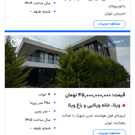
سال ساخت 1404
باخودروملک
شماره طبقه: --
تجریش, تهران
مشاهده جزییات
2 تصویر
قیمت: 45,000,000,000 تومان
4 خواب
350 متر زیربنا
ویلا، خانه ویلایی و باغ ویلا
-- متر زمین
ابرویلای فول هوشمند مدرن شهرک با اصالت
سال ساخت 1405
زعفرانیه, تهران
شماره طبقه: --
مشاهده جزییات