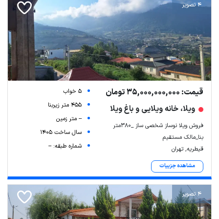
4 تصویر
قیمت: 35,000,000,000 تومان
5 خواب
455 متر زیربنا
ویلا، خانه ویلایی و باغ ویلا
-- متر زمین
Leaflet
| Map data ©
ariamarz.com
فروش ویلا نوساز شخصی ساز _۳۸۰متر
سال ساخت 1405
بنا_مالک مستقیم
شماره طبقه: --
قیطریه, تهران
مشاهده جزییات
4 تصویر