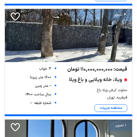
4 تصویر
قیمت: 110,000,000,000 تومان
3 خواب
1600 متر زیربنا
ویلا، خانه ویلایی و باغ ویلا
-- متر زمین
دماوند کیلان ویلا باغ
سال ساخت 1400
قیطریه, تهران
شماره طبقه: --
مشاهده جزییات
1 تصویر