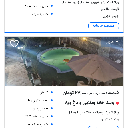
ویلا استخردار شهریار سنددار زمین سنددار
سال ساخت 1405
قیمت واقعی
شماره طبقه: --
چیذر, تهران
مشاهده جزییات
4 تصویر
قیمت: 27,000,000,000 تومان
3 خواب
1000 متر زیربنا
ویلا، خانه ویلایی و باغ ویلا
-- متر زمین
ویلا شهرک زعفرانیه ۲۵۰ متر با وسایل
سال ساخت 1393
ولنجک, تهران
شماره طبقه: --