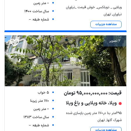
-- متر زمین
ویلایی _ دوبلکس_ خوش قیمت _نیاوران
سال ساخت 1400
نیاوران, تهران
شماره طبقه: --
مشاهده جزییات
2 تصویر
قیمت: 95,000,000,000 تومان
5 خواب
170 متر زیربنا
ویلا، خانه ویلایی و باغ ویلا
-- متر زمین
۲۹۵متر بنا در۱۷۰ متر زمین بازسازی شده
سال ساخت 1383
شهرک گلها, تهران
شماره طبقه: --
مشاهده جزییات