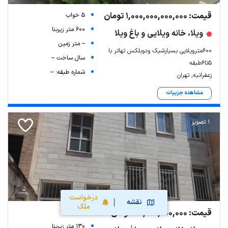
قیمت: 1,000,000,000,000 تومان
5 خواب
600 متر زیربنا
ویلا، خانه ویلایی و باغ ویلا
-- متر زمین
۶۰۰مترویلایی بسیارشیک ودوبلکس تهاتر با
سال ساخت --
۵تا۶طبقه
شماره طبقه: --
زعفرانیه, تهران
مشاهده جزییات
1 تصویر
درخواست
نقشه
ملک
قیمت: 78,000,000,000 تومان
2 خواب
130 متر زیربنا