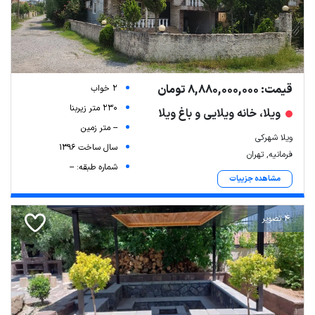
قیمت: 8,880,000,000 تومان
2 خواب
230 متر زیربنا
ویلا، خانه ویلایی و باغ ویلا
-- متر زمین
ویلا شهرکی
سال ساخت 1396
فرمانیه, تهران
شماره طبقه: --
مشاهده جزییات
4 تصویر