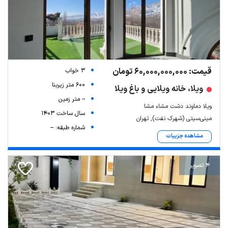
قیمت: 60,000,000,000 تومان
3 خواب
600 متر زیربنا
ویلا، خانه ویلایی و باغ ویلا
-- متر زمین
ویلا دماوند دشت مشاء مشا
سال ساخت 1403
مینی‌سیتی (شهرک نفت), تهران
شماره طبقه: --
مشاهده جزییات
4 تصویر