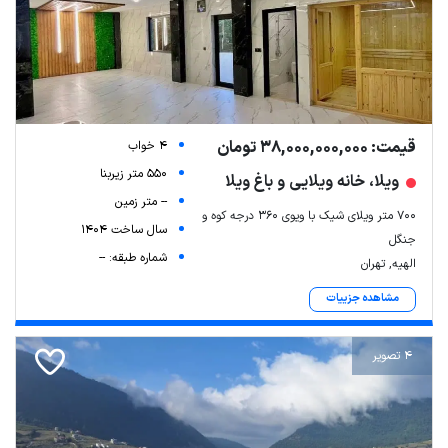
قیمت: 38,000,000,000 تومان
4 خواب
550 متر زیربنا
ویلا، خانه ویلایی و باغ ویلا
-- متر زمین
700 متر ویلای شیک با ویوی 360 درجه کوه و
سال ساخت 1404
جنگل
شماره طبقه: --
الهیه, تهران
مشاهده جزییات
4 تصویر