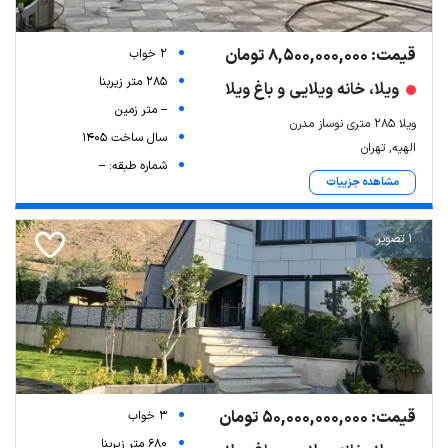
قیمت: 8,500,000,000 تومان
2 خواب
285 متر زیربنا
ویلا، خانه ویلایی و باغ ویلا
-- متر زمین
ویلا ۲۸۵ متری نوساز مدرن
سال ساخت 1405
الهیه, تهران
شماره طبقه: --
مشاهده جزییات
1 تصویر
قیمت: 50,000,000,000 تومان
3 خواب
680 متر زیربنا