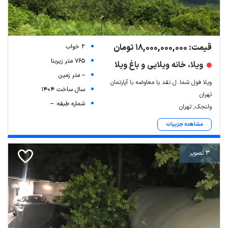
قیمت: 18,000,000,000 تومان
2 خواب
765 متر زیربنا
ویلا، خانه ویلایی و باغ ویلا
-- متر زمین
ویلا فول شما..ل نقد یا معاوضه با آپارتمان
سال ساخت 1404
تهران
شماره طبقه: --
ولنجک, تهران
مشاهده جزییات
3 تصویر