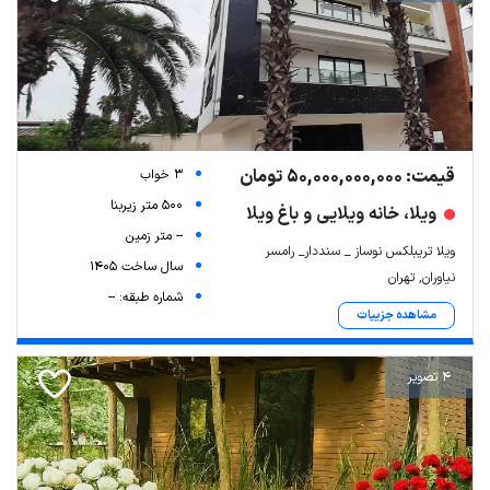
قیمت: 50,000,000,000 تومان
3 خواب
500 متر زیربنا
ویلا، خانه ویلایی و باغ ویلا
-- متر زمین
ویلا تریبلکس نوساز _ سنددار_ رامسر
سال ساخت 1405
نیاوران, تهران
شماره طبقه: --
مشاهده جزییات
4 تصویر