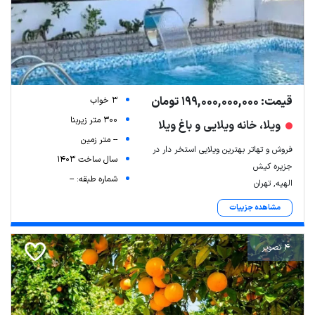
قیمت: 199,000,000,000 تومان
3 خواب
300 متر زیربنا
ویلا، خانه ویلایی و باغ ویلا
-- متر زمین
فروش و تهاتر بهترین ویلایی استخر دار در
سال ساخت 1403
جزیره کیش
شماره طبقه: --
الهیه, تهران
مشاهده جزییات
4 تصویر