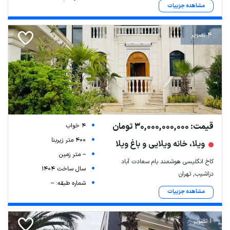
مشاهده جزییات
4 تصویر
قیمت: 30,000,000,000 تومان
4 خواب
400 متر زیربنا
ویلا، خانه ویلایی و باغ ویلا
-- متر زمین
کاخ انگلیسی هوشمند بام سعادت آباد
سال ساخت 1404
دزاشیب, تهران
شماره طبقه: --
مشاهده جزییات
1 تصویر