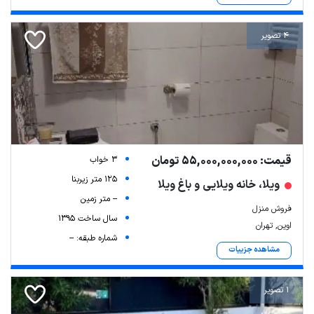
4 تصویر
قیمت: 55,000,000,000 تومان
3 خواب
125 متر زیربنا
ویلا، خانه ویلایی و باغ ویلا
-- متر زمین
فروش منزل
سال ساخت 1395
اوین, تهران
شماره طبقه: --
مشاهده جزییات
1 تصویر