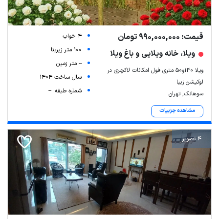
قیمت: 990,000,000 تومان
4 خواب
100 متر زیربنا
ویلا، خانه ویلایی و باغ ویلا
-- متر زمین
ویلا ۱۳۰و۵۰ متری فول امکانات لاکچری در
سال ساخت 1404
لوکیشن زیبا
شماره طبقه: --
سوهانک, تهران
مشاهده جزییات
4 تصویر