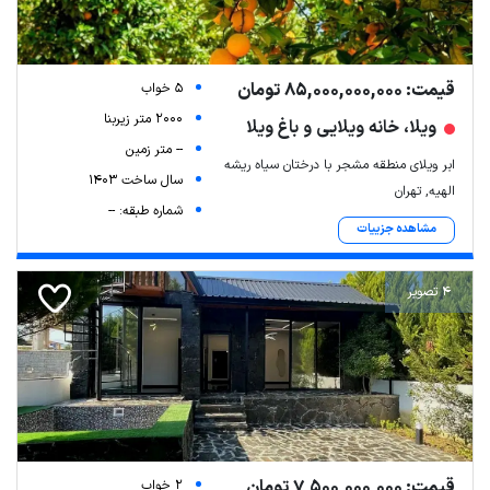
قیمت: 85,000,000,000 تومان
5 خواب
2000 متر زیربنا
ویلا، خانه ویلایی و باغ ویلا
-- متر زمین
ابر ویلای منطقه مشجر با درختان سیاه ریشه
سال ساخت 1403
الهیه, تهران
شماره طبقه: --
مشاهده جزییات
4 تصویر
قیمت: 7,500,000,000 تومان
2 خواب