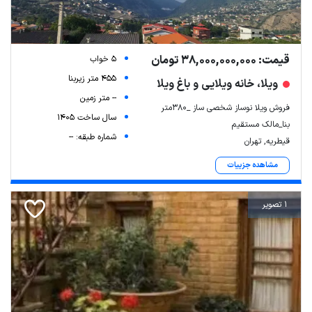
قیمت: 38,000,000,000 تومان
5 خواب
455 متر زیربنا
ویلا، خانه ویلایی و باغ ویلا
-- متر زمین
فروش ویلا نوساز شخصی ساز _۳۸۰متر
سال ساخت 1405
بنا_مالک مستقیم
شماره طبقه: --
قیطریه, تهران
مشاهده جزییات
1 تصویر