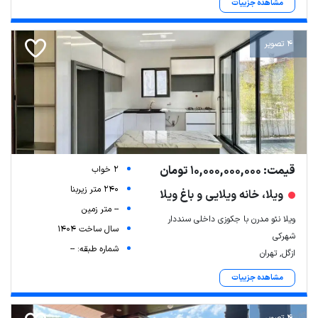
مشاهده جزییات
4 تصویر
قیمت: 10,000,000,000 تومان
2 خواب
240 متر زیربنا
ویلا، خانه ویلایی و باغ ویلا
-- متر زمین
ویلا نئو مدرن با جکوزی داخلی سنددار
سال ساخت 1404
شهرکی
شماره طبقه: --
ازگل, تهران
مشاهده جزییات