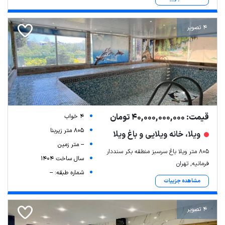
4 تصویر
قیمت: 40,000,000,000 تومان
4 خواب
805 متر زیربنا
ویلا، خانه ویلایی و باغ ویلا
-- متر زمین
805 متر ویلا باغ سرسبز منطقه بکر سنددار
سال ساخت 1404
فرمانیه, تهران
شماره طبقه: --
مشاهده جزییات
4 تصویر