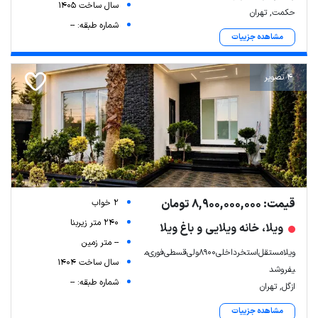
سال ساخت 1405
حکمت, تهران
شماره طبقه: --
مشاهده جزییات
4 تصویر
قیمت: 8,900,000,000 تومان
2 خواب
240 متر زیربنا
ویلا، خانه ویلایی و باغ ویلا
-- متر زمین
ویلا‌مستقل‌استخرداخلی۸۹۰۰‌ولی‌قسطی‌فوری‌م
سال ساخت 1404
یفروشد
شماره طبقه: --
ازگل, تهران
مشاهده جزییات