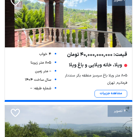
4 تصویر
قیمت: 40,000,000,000 تومان
4 خواب
805 متر زیربنا
ویلا، خانه ویلایی و باغ ویلا
-- متر زمین
805 متر ویلا باغ سرسبز منطقه بکر سنددار
سال ساخت 1404
فرمانیه, تهران
شماره طبقه: --
مشاهده جزییات
4 تصویر