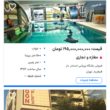
4 تصویر
قیمت: 195,000,000,000 تومان
0 خواب
500 متر زیربنا
مغازه و تجاری
-- متر زمین
فروش باشگاه ورزشی استخر دار
سال ساخت 1382
قیطریه, تهران
شماره طبقه: --
مشاهده جزییات
1 تصویر