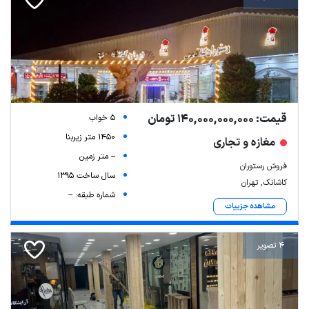
قیمت: 140,000,000,000 تومان
5 خواب
1450 متر زیربنا
مغازه و تجاری
-- متر زمین
فروش رستوران
سال ساخت 1395
کاشانک, تهران
شماره طبقه: --
مشاهده جزییات
4 تصویر