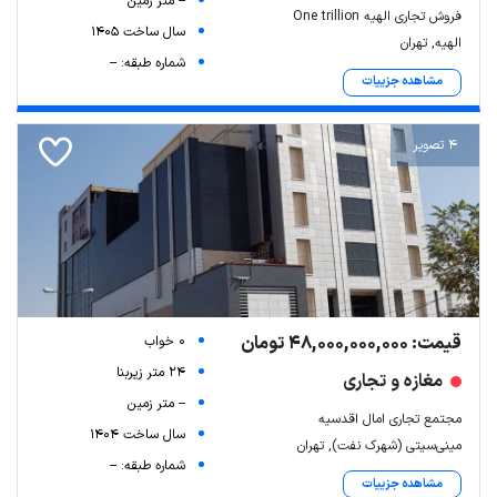
-- متر زمین
فروش تجاری الهیه One trillion
سال ساخت 1405
الهیه, تهران
شماره طبقه: --
مشاهده جزییات
4 تصویر
قیمت: 48,000,000,000 تومان
0 خواب
24 متر زیربنا
مغازه و تجاری
-- متر زمین
مجتمع تجاری امال اقدسیه
سال ساخت 1404
مینی‌سیتی (شهرک نفت), تهران
شماره طبقه: --
مشاهده جزییات