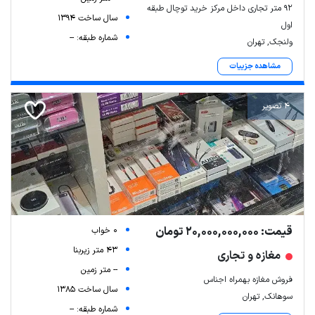
۹۲ متر تجاری داخل مرکز خرید توچال طبقه
سال ساخت 1394
اول
شماره طبقه: --
ولنجک, تهران
مشاهده جزییات
4 تصویر
قیمت: 20,000,000,000 تومان
0 خواب
43 متر زیربنا
مغازه و تجاری
-- متر زمین
فروش مغازه بهمراه اجناس
سال ساخت 1385
سوهانک, تهران
شماره طبقه: --