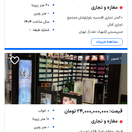
20 متر زیربنا
مغازه و تجاری
-- متر زمین
۲۰متر تجاری اقدسیه بلواراوشان مجتمع
سال ساخت 1404
تجاری آمال
شماره طبقه: --
مینی‌سیتی (شهرک نفت), تهران
مشاهده جزییات
1 تصویر
قیمت: 24,000,000,000 تومان
0 خواب
10 متر زیربنا
مغازه و تجاری
-- متر زمین
فروش مغازه پاساژ قائم تجریش