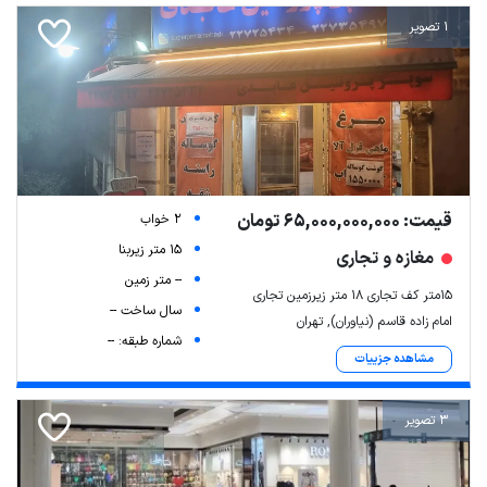
1 تصویر
قیمت: 65,000,000,000 تومان
2 خواب
15 متر زیربنا
مغازه و تجاری
-- متر زمین
۱۵متر کف تجاری ۱۸ متر زیرزمین تجاری
سال ساخت --
امام زاده قاسم (نیاوران), تهران
شماره طبقه: --
مشاهده جزییات
3 تصویر