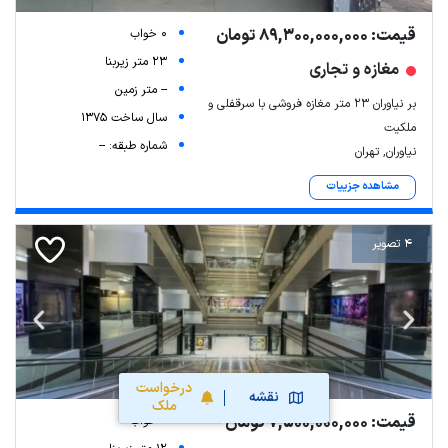
قیمت: 89,300,000,000 تومان
0 خواب
23 متر زیربنا
مغازه و تجاری
-- متر زمین
بر نیاوران ۲۳ متر مغازه فروشی با سرقفلی و
سال ساخت 1375
ملکیت
شماره طبقه: --
نیاوران, تهران
مشاهده جزییات
4 تصویر
درخواست
نقشه
ملک
قیمت: 7,500,000,000 تومان
0 خواب