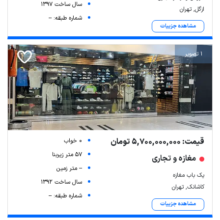
سال ساخت 1397
ازگل, تهران
شماره طبقه: --
مشاهده جزییات
1 تصویر
Leaflet
| Map data ©
ariamarz.com
قیمت: 5,700,000,000 تومان
0 خواب
57 متر زیربنا
مغازه و تجاری
-- متر زمین
یک باب مغازه
سال ساخت 1392
کاشانک, تهران
شماره طبقه: --
مشاهده جزییات