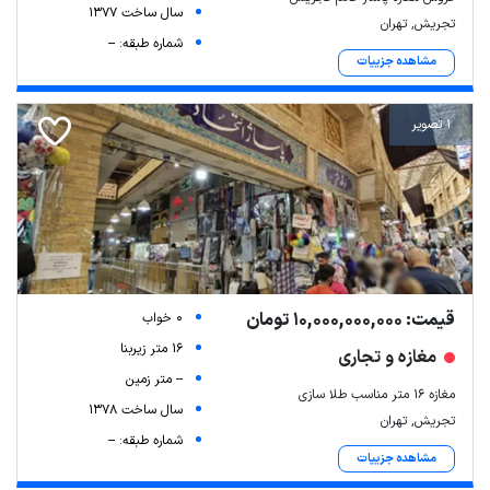
سال ساخت 1377
تجریش, تهران
شماره طبقه: --
مشاهده جزییات
1 تصویر
قیمت: 10,000,000,000 تومان
0 خواب
16 متر زیربنا
مغازه و تجاری
-- متر زمین
مغازه ۱۶ متر مناسب طلا سازی
سال ساخت 1378
تجریش, تهران
شماره طبقه: --
مشاهده جزییات