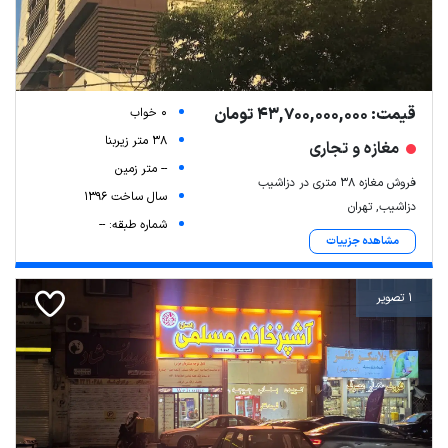
قیمت: 43,700,000,000 تومان
0 خواب
38 متر زیربنا
مغازه و تجاری
-- متر زمین
فروش مغازه ۳۸ متری در دزاشیب
سال ساخت 1396
دزاشیب, تهران
شماره طبقه: --
مشاهده جزییات
1 تصویر