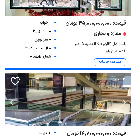
قیمت: 45,000,000,000 تومان
1 خواب
15 متر زیربنا
مغازه و تجاری
-- متر زمین
پاساژ آمال گالری طلا اقدسیه ۱۵ متر
سال ساخت 1402
اقدسیه, تهران
شماره طبقه: --
مشاهده جزییات
3 تصویر
قیمت: 14,700,000,000 تومان
0 خواب