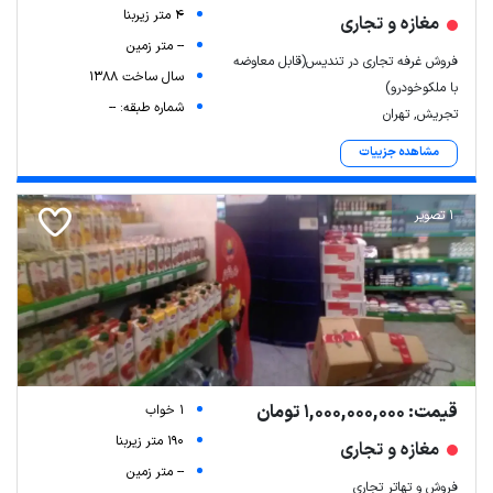
4 متر زیربنا
مغازه و تجاری
-- متر زمین
فروش غرفه تجاری در تندیس(قابل معاوضه
سال ساخت 1388
با ملکوخودرو)
شماره طبقه: --
تجریش, تهران
مشاهده جزییات
1 تصویر
قیمت: 1,000,000,000 تومان
1 خواب
190 متر زیربنا
مغازه و تجاری
-- متر زمین
فروش و تهاتر تجاری