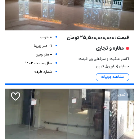
قیمت: 25,500,000,000 تومان
0 خواب
21 متر زیربنا
مغازه و تجاری
-- متر زمین
۲۱متر ملکیت و سرقفلی زیر قیمت
سال ساخت 1403
جماران (نیاوران), تهران
شماره طبقه: --
مشاهده جزییات
1 تصویر