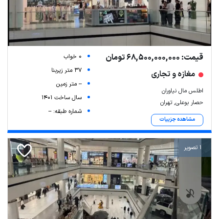
قیمت: 68,500,000,000 تومان
0 خواب
37 متر زیربنا
مغازه و تجاری
-- متر زمین
اطلس مال نیاوران
سال ساخت 1401
حصار بوعلی, تهران
شماره طبقه: --
مشاهده جزییات
1 تصویر