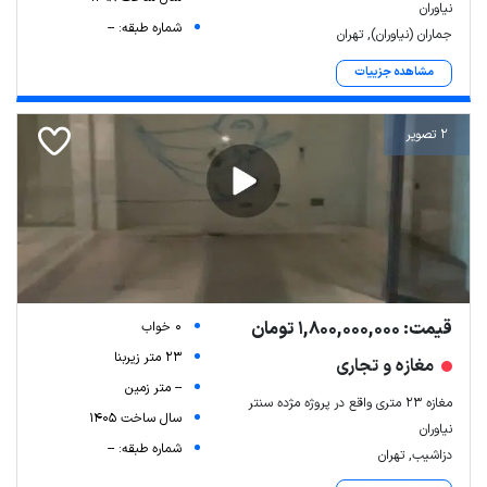
نیاوران
شماره طبقه: --
جماران (نیاوران), تهران
مشاهده جزییات
2 تصویر
قیمت: 1,800,000,000 تومان
0 خواب
23 متر زیربنا
مغازه و تجاری
-- متر زمین
مغازه ۲۳ متری واقع در پروژه مژده سنتر
سال ساخت 1405
نیاوران
شماره طبقه: --
دزاشیب, تهران