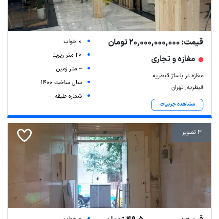
قیمت: 20,000,000,000 تومان
0 خواب
20 متر زیربنا
مغازه و تجاری
-- متر زمین
مغازه در پاساژ قیطریه
سال ساخت 1400
قیطریه, تهران
شماره طبقه: --
مشاهده جزییات
3 تصویر
0 خواب