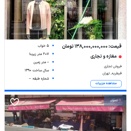
قیمت: 138,000,000,000 تومان
5 خواب
207 متر زیربنا
مغازه و تجاری
-- متر زمین
فروش تجاری
سال ساخت 1390
قیطریه, تهران
شماره طبقه: --
مشاهده جزییات
1 تصویر