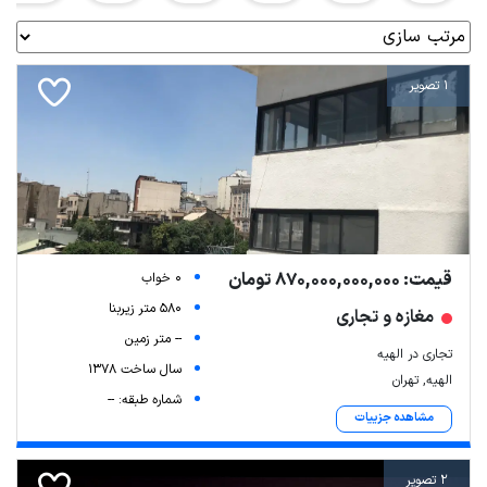
1 تصویر
قیمت: 870,000,000,000 تومان
0 خواب
580 متر زیربنا
مغازه و تجاری
-- متر زمین
تجاری در الهیه
سال ساخت 1378
الهیه, تهران
شماره طبقه: --
مشاهده جزییات
2 تصویر