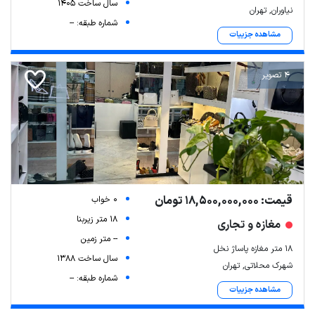
سال ساخت 1405
نیاوران, تهران
شماره طبقه: --
مشاهده جزییات
4 تصویر
قیمت: 18,500,000,000 تومان
0 خواب
18 متر زیربنا
مغازه و تجاری
-- متر زمین
۱۸ متر مغازه پاساژ نخل
سال ساخت 1388
شهرک محلاتی, تهران
شماره طبقه: --
مشاهده جزییات