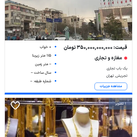
قیمت: 350,000,000,000 تومان
0 خواب
115 متر زیربنا
مغازه و تجاری
-- متر زمین
یک باب تجاری
سال ساخت --
تجریش, تهران
شماره طبقه: --
مشاهده جزییات
1 تصویر