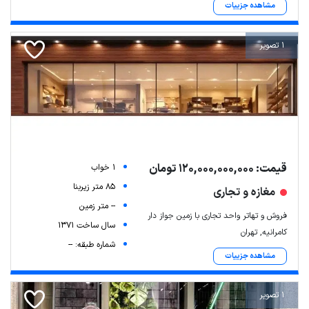
مشاهده جزییات
1 تصویر
قیمت: 120,000,000,000 تومان
1 خواب
85 متر زیربنا
مغازه و تجاری
-- متر زمین
فروش و تهاتر واحد تجاری با زمین جواز دار
سال ساخت 1371
کامرانیه, تهران
شماره طبقه: --
مشاهده جزییات
1 تصویر