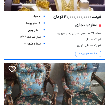
قیمت: 30,000,000,000 تومان
0 خواب
26 متر زیربنا
مغازه و تجاری
-- متر زمین
مغازه ۲۶ متر مینی سیتی پاساژ مروارید
سال ساخت 1382
شهرک محلاتی
شماره طبقه: --
شهرک محلاتی, تهران
مشاهده جزییات
1 تصویر