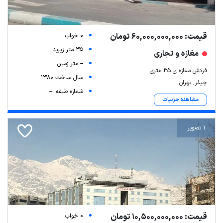
قیمت: 60,000,000,000 تومان
0 خواب
35 متر زیربنا
مغازه و تجاری
-- متر زمین
فردش مغازه ی ۳۵ متری
سال ساخت 1380
چیذر, تهران
شماره طبقه: --
مشاهده جزییات
1 تصویر
قیمت: 10,500,000,000 تومان
0 خواب