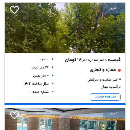
1 تصویر
قیمت: 18,000,000,000 تومان
0 خواب
14 متر زیربنا
مغازه و تجاری
-- متر زمین
۱۴متر ملکیت و سرقفلی
سال ساخت 1403
دزاشیب, تهران
شماره طبقه: --
مشاهده جزییات
1 تصویر