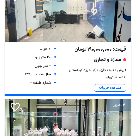
قیمت: 190,000,000 تومان
0 خواب
20 متر زیربنا
مغازه و تجاری
-- متر زمین
فروش مغازه تجاری مرکز خرید کوهستان
سال ساخت 1380
اقدسیه, تهران
شماره طبقه: --
مشاهده جزییات
4 تصویر