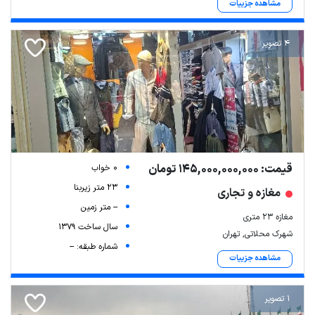
مشاهده جزییات
4 تصویر
قیمت: 145,000,000,000 تومان
0 خواب
23 متر زیربنا
مغازه و تجاری
-- متر زمین
مغازه ۲۳ متری
سال ساخت 1379
شهرک محلاتی, تهران
شماره طبقه: --
مشاهده جزییات
1 تصویر