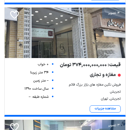
4 تصویر
قیمت: 374,000,000,000 تومان
0 خواب
34 متر زیربنا
مغازه و تجاری
-- متر زمین
فروش نگین مغازه های بازار بزرگ قائم
سال ساخت 1390
تجریش
شماره طبقه: --
تجریش, تهران
مشاهده جزییات
3 تصویر