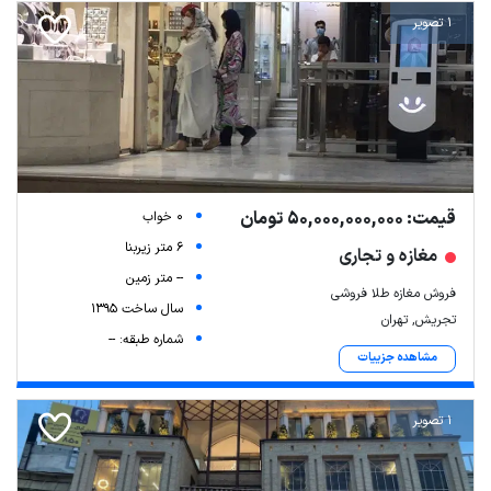
1 تصویر
قیمت: 50,000,000,000 تومان
0 خواب
6 متر زیربنا
مغازه و تجاری
-- متر زمین
فروش مغازه طلا فروشی
سال ساخت 1395
تجریش, تهران
شماره طبقه: --
مشاهده جزییات
1 تصویر