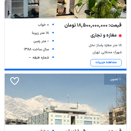
قیمت: 18,500,000,000 تومان
0 خواب
18 متر زیربنا
مغازه و تجاری
-- متر زمین
۱۸ متر مغازه پاساژ نخل
سال ساخت 1388
شهرک محلاتی, تهران
شماره طبقه: --
مشاهده جزییات
1 تصویر
0 خواب