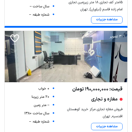
۱۵متر کف تجاری ۱۸ متر زیرزمین تجاری
سال ساخت --
امام زاده قاسم (نیاوران), تهران
شماره طبقه: --
مشاهده جزییات
3 تصویر
قیمت: 190,000,000 تومان
0 خواب
20 متر زیربنا
مغازه و تجاری
-- متر زمین
فروش مغازه تجاری مرکز خرید کوهستان
سال ساخت 1380
اقدسیه, تهران
شماره طبقه: --
مشاهده جزییات