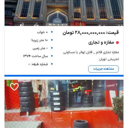
قیمت: 28,000,000,000 تومان
0 خواب
10 متر زیربنا
مغازه و تجاری
-- متر زمین
مغازه تجاری قائم _ قابل تهاتر با مسکونی
سال ساخت 1374
تجریش, تهران
شماره طبقه: --
مشاهده جزییات
2 تصویر