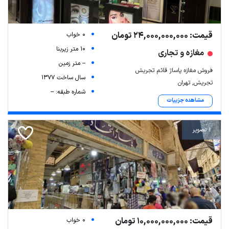
قیمت: 24,000,000,000 تومان
0 خواب
10 متر زیربنا
مغازه و تجاری
-- متر زمین
فروش مغازه پاساژ قائم تجریش
سال ساخت 1377
تجریش, تهران
شماره طبقه: --
مشاهده جزییات
1 تصویر
قیمت: 10,000,000,000 تومان
0 خواب