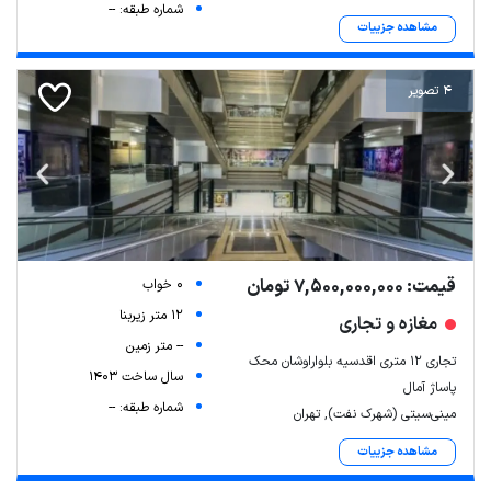
شماره طبقه: --
مشاهده جزییات
4 تصویر
قیمت: 7,500,000,000 تومان
0 خواب
12 متر زیربنا
مغازه و تجاری
Leaflet
| Map data ©
ariamarz.com
-- متر زمین
تجاری ۱۲ متری اقدسیه بلواراوشان محک
سال ساخت 1403
پاساژ آمال
شماره طبقه: --
مینی‌سیتی (شهرک نفت), تهران
مشاهده جزییات