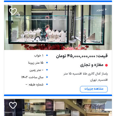
4 تصویر
قیمت: 45,000,000,000 تومان
1 خواب
15 متر زیربنا
مغازه و تجاری
-- متر زمین
پاساژ آمال گالری طلا اقدسیه ۱۵ متر
سال ساخت 1402
اقدسیه, تهران
شماره طبقه: --
مشاهده جزییات
3 تصویر