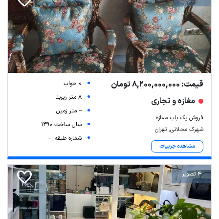
قیمت: 8,200,000,000 تومان
0 خواب
8 متر زیربنا
مغازه و تجاری
-- متر زمین
فروش یک باب مغازه
سال ساخت 1390
شهرک محلاتی, تهران
شماره طبقه: --
مشاهده جزییات
4 تصویر