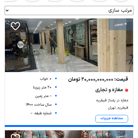
4 تصویر
قیمت: 20,000,000,000 تومان
0 خواب
20 متر زیربنا
مغازه و تجاری
-- متر زمین
مغازه در پاساژ قیطریه
سال ساخت 1400
قیطریه, تهران
شماره طبقه: --
مشاهده جزییات
1 تصویر