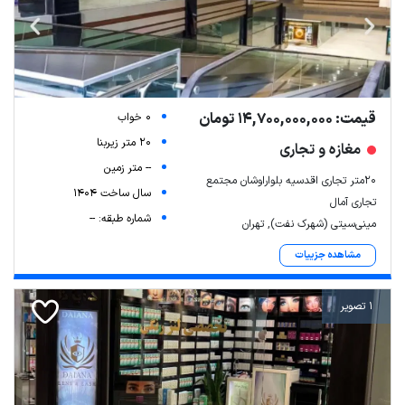
قیمت: 14,700,000,000 تومان
0 خواب
20 متر زیربنا
مغازه و تجاری
-- متر زمین
۲۰متر تجاری اقدسیه بلواراوشان مجتمع
سال ساخت 1404
تجاری آمال
شماره طبقه: --
مینی‌سیتی (شهرک نفت), تهران
مشاهده جزییات
1 تصویر