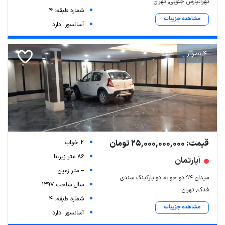
تهرانپارس جنوبی, تهران
شماره طبقه: 4
مشاهده جزییات
آسانسور: دارد
4 تصویر
قیمت: 25,000,000,000 تومان
2 خواب
86 متر زیربنا
آپارتمان
-- متر زمین
میدان ۹۴ دو خوابه دو پارکینگ سندی
سال ساخت 1397
فدک, تهران
شماره طبقه: 4
مشاهده جزییات
آسانسور: دارد