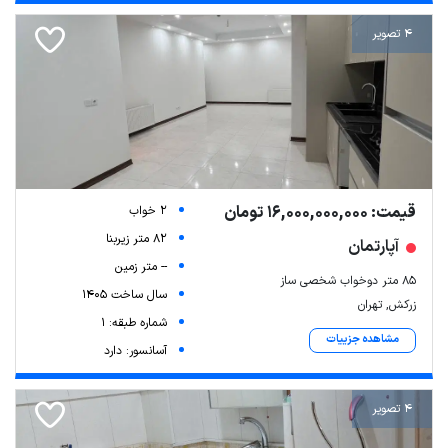
4 تصویر
قیمت: 16,000,000,000 تومان
2 خواب
82 متر زیربنا
آپارتمان
-- متر زمین
۸۵ متر دوخواب شخصی ساز
سال ساخت 1405
زرکش, تهران
شماره طبقه: 1
مشاهده جزییات
آسانسور: دارد
4 تصویر