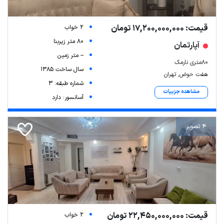
قیمت: 17,200,000,000 تومان
2 خواب
80 متر زیربنا
آپارتمان
-- متر زمین
۸۰متری نارمک
سال ساخت 1385
هفت حوض, تهران
شماره طبقه: 3
مشاهده جزییات
آسانسور: دارد
4 تصویر
قیمت: 22,450,000,000 تومان
2 خواب