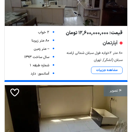
قیمت: 12,600,000,000 تومان
2 خواب
80 متر زیربنا
آپارتمان
-- متر زمین
۸۰ متر ۲خوابه فول سبلان شمالی ارامنه
سال ساخت 1393
سبلان (لشگر), تهران
شماره طبقه: 1
مشاهده جزییات
آسانسور: دارد
4 تصویر