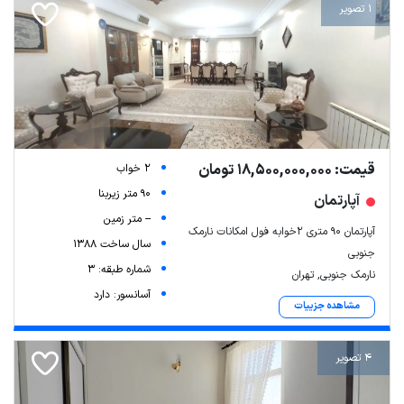
1 تصویر
قیمت: 18,500,000,000 تومان
2 خواب
90 متر زیربنا
آپارتمان
-- متر زمین
آپارتمان ۹۰ متری ۲خوابه فول امکانات نارمک
سال ساخت 1388
جنوبی
شماره طبقه: 3
نارمک جنوبی, تهران
آسانسور: دارد
مشاهده جزییات
4 تصویر