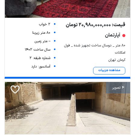
قیمت: 20,980,000,000 تومان
2 خواب
80 متر زیربنا
آپارتمان
-- متر زمین
80 متر _ دوسال ساخت تجهیز شده _ فول
سال ساخت 1402
امکانات
شماره طبقه: 2
کرمان, تهران
آسانسور: دارد
مشاهده جزییات
4 تصویر