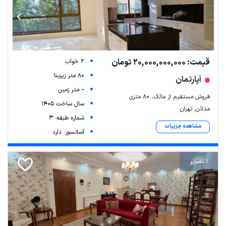
قیمت: 20,000,000,000 تومان
2 خواب
80 متر زیربنا
آپارتمان
-- متر زمین
فروش مستقیم از مالک، ۸۰ متری
سال ساخت 1405
مدائن, تهران
شماره طبقه: 3
مشاهده جزییات
آسانسور: دارد
1 تصویر