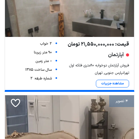
قیمت: 21,550,000,000 تومان
2 خواب
90 متر زیربنا
آپارتمان
-- متر زمین
فروش آپارتمان دوخوابه 90متری فلکه اول
سال ساخت 1385
تهرانپارس جنوبی, تهران
شماره طبقه: 2
مشاهده جزییات
4 تصویر