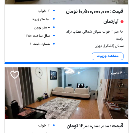
قیمت: 10,500,000,000 تومان
2 خواب
80 متر زیربنا
آپارتمان
-- متر زمین
۸۰ متر ۲خواب سبلان شمالی مطلب نژاد
سال ساخت 1380
ارامنه
شماره طبقه: 1
سبلان (لشگر), تهران
مشاهده جزییات
4 تصویر
قیمت: 12,000,000,000 تومان
2 خواب