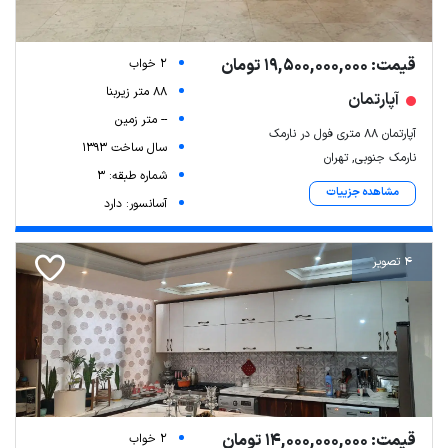
قیمت: 19,500,000,000 تومان
2 خواب
88 متر زیربنا
آپارتمان
-- متر زمین
آپارتمان ۸۸ متری فول در نارمک
سال ساخت 1393
نارمک جنوبی, تهران
شماره طبقه: 3
مشاهده جزییات
آسانسور: دارد
4 تصویر
قیمت: 14,000,000,000 تومان
2 خواب