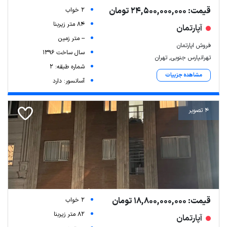
قیمت: 24,500,000,000 تومان
2 خواب
84 متر زیربنا
آپارتمان
-- متر زمین
فروش اپارتمان
سال ساخت 1396
تهرانپارس جنوبی, تهران
شماره طبقه: 2
مشاهده جزییات
آسانسور: دارد
4 تصویر
Leaflet
| Map data ©
ariamarz.com
قیمت: 18,800,000,000 تومان
2 خواب
82 متر زیربنا
آپارتمان