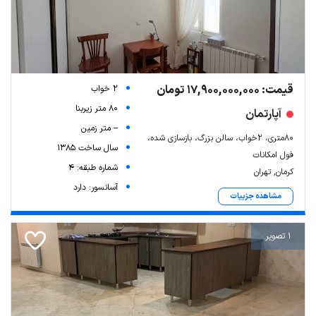
قیمت: 17,900,000,000 تومان
2 خواب
80 متر زیربنا
آپارتمان
-- متر زمین
۸۰متری، ۲خواب، سالن بزرگ، بازسازی شده،
سال ساخت 1385
فول امکانات
شماره طبقه: 4
کرمان, تهران
آسانسور: دارد
مشاهده جزییات
1 تصویر