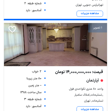
شماره طبقه: 2
تهرانپارس جنوبی, تهران
آسانسور: دارد
مشاهده جزییات
1 تصویر
قیمت: 14,000,000,000 تومان
2 خواب
80 متر زیربنا
آپارتمان
-- متر زمین
واحد 80 متری تکواحدی فول
سال ساخت 1388
_تسلیحات_املاک سامیار
شماره طبقه: 3
تسلیحات, تهران
آسانسور: دارد
مشاهده جزییات