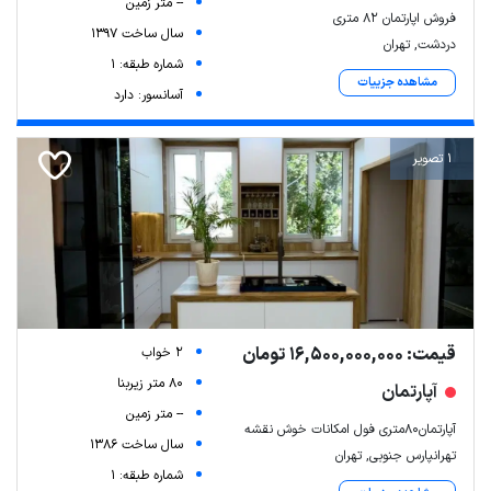
-- متر زمین
فروش اپارتمان 82 متری
سال ساخت 1397
دردشت, تهران
شماره طبقه: 1
مشاهده جزییات
آسانسور: دارد
1 تصویر
قیمت: 16,500,000,000 تومان
2 خواب
80 متر زیربنا
آپارتمان
-- متر زمین
آپارتمان80متری فول امکانات خوش نقشه
سال ساخت 1386
تهرانپارس جنوبی, تهران
شماره طبقه: 1