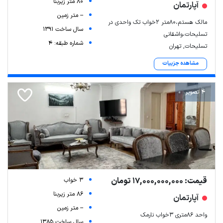
80 متر زیربنا
آپارتمان
-- متر زمین
مالک هستم،۸۰متر ۲خواب تک واحدی در
سال ساخت 1391
تسلیحات،واشقانی
شماره طبقه: 4
تسلیحات, تهران
مشاهده جزییات
4 تصویر
قیمت: 17,000,000,000 تومان
3 خواب
86 متر زیربنا
آپارتمان
-- متر زمین
واحد ۸۶متری ۳خواب نارمک
سال ساخت 1385