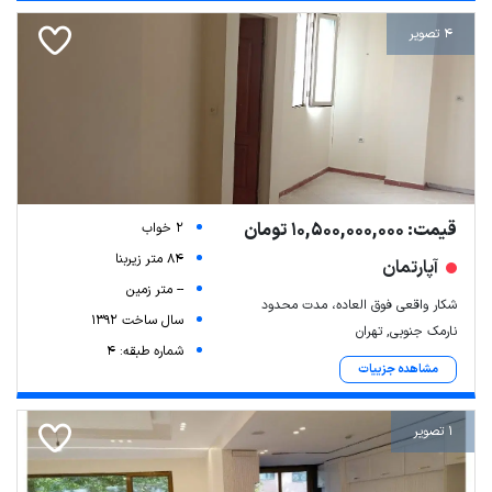
4 تصویر
قیمت: 10,500,000,000 تومان
2 خواب
84 متر زیربنا
آپارتمان
-- متر زمین
شکار واقعی فوق العاده، مدت محدود
سال ساخت 1392
نارمک جنوبی, تهران
شماره طبقه: 4
مشاهده جزییات
1 تصویر