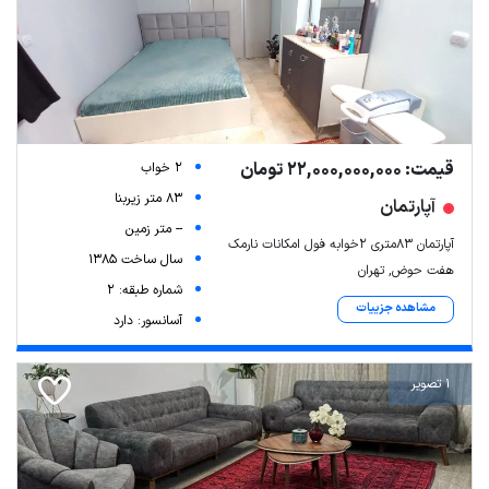
قیمت: 22,000,000,000 تومان
2 خواب
83 متر زیربنا
آپارتمان
-- متر زمین
آپارتمان ۸۳متری ۲خوابه فول امکانات نارمک
سال ساخت 1385
هفت حوض, تهران
شماره طبقه: 2
مشاهده جزییات
آسانسور: دارد
1 تصویر