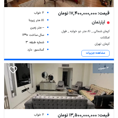
قیمت: 17,400,000,000 تومان
2 خواب
81 متر زیربنا
آپارتمان
-- متر زمین
کرمان شمالی _ ۸۱ متر دو خوابه _ فول
سال ساخت 1390
امکانات
شماره طبقه: 3
کرمان, تهران
آسانسور: دارد
مشاهده جزییات
3 تصویر
قیمت: 13,500,000,000 تومان
2 خواب