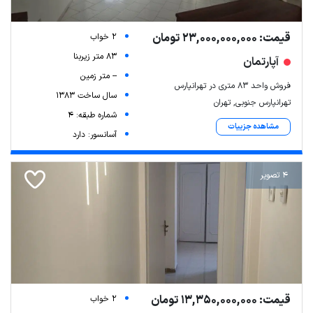
قیمت: 23,000,000,000 تومان
2 خواب
83 متر زیربنا
آپارتمان
-- متر زمین
فروش واحد ۸۳ متری در تهرانپارس
سال ساخت 1383
تهرانپارس جنوبی, تهران
شماره طبقه: 4
مشاهده جزییات
آسانسور: دارد
4 تصویر
قیمت: 13,350,000,000 تومان
2 خواب