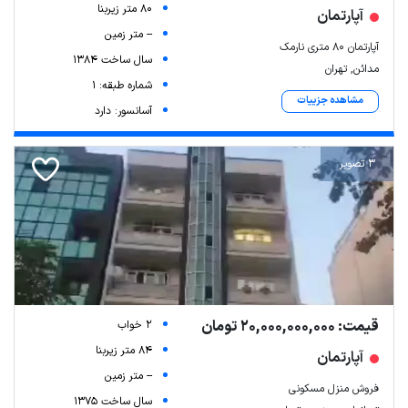
80 متر زیربنا
آپارتمان
-- متر زمین
آپارتمان ۸۰ متری نارمک
سال ساخت 1384
مدائن, تهران
شماره طبقه: 1
مشاهده جزییات
آسانسور: دارد
3 تصویر
قیمت: 20,000,000,000 تومان
2 خواب
84 متر زیربنا
آپارتمان
-- متر زمین
فروش منزل مسکونی
سال ساخت 1375