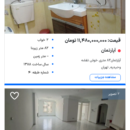
قیمت: 11,480,000,000 تومان
2 خواب
82 متر زیربنا
آپارتمان
-- متر زمین
آپارتمان82 متری خوش نقشه
سال ساخت 1388
وحیدیه, تهران
شماره طبقه: 4
مشاهده جزییات
2 تصویر