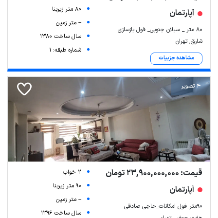
80 متر زیربنا
آپارتمان
-- متر زمین
۸۰ متر _ سبلان جنوبی_ فول بازسازی
سال ساخت 1380
شارق, تهران
شماره طبقه: 1
مشاهده جزییات
4 تصویر
قیمت: 23,900,000,000 تومان
2 خواب
90 متر زیربنا
آپارتمان
-- متر زمین
90متر_فول امکانات_حاجی صادقی
سال ساخت 1396
هفت حوض, تهران