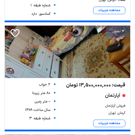
شماره طبقه: 1
مشاهده جزییات
آسانسور: دارد
4 تصویر
قیمت: 13,500,000,000 تومان
2 خواب
80 متر زیربنا
آپارتمان
-- متر زمین
فروش آپارتمان
سال ساخت 1389
کرمان, تهران
شماره طبقه: 3
مشاهده جزییات