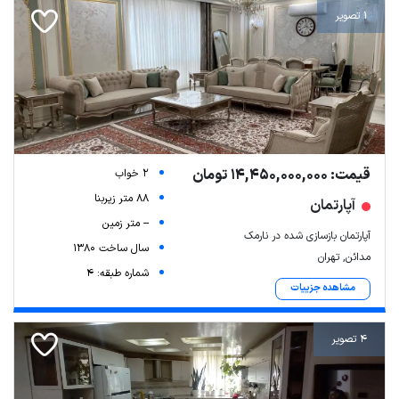
1 تصویر
قیمت: 14,450,000,000 تومان
2 خواب
88 متر زیربنا
آپارتمان
-- متر زمین
آپارتمان بازسازی شده در نارمک
سال ساخت 1380
مدائن, تهران
شماره طبقه: 4
مشاهده جزییات
4 تصویر