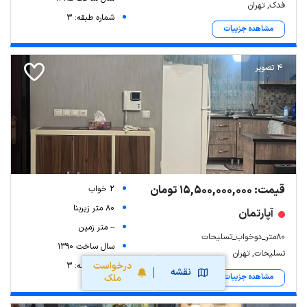
فدک, تهران
شماره طبقه: 3
مشاهده جزییات
4 تصویر
قیمت: 15,500,000,000 تومان
2 خواب
80 متر زیربنا
آپارتمان
-- متر زمین
80متر_دوخواب_تسلیحات
سال ساخت 1390
تسلیحات, تهران
درخواست
شماره طبقه: 3
نقشه
مشاهده جزییات
ملک