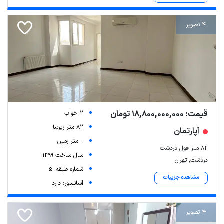
4 تصویر
قیمت: 18,800,000,000 تومان
2 خواب
82 متر زیربنا
آپارتمان
-- متر زمین
۸۲ متر فول دردشت
سال ساخت 1399
دردشت, تهران
شماره طبقه: 5
مشاهده جزییات
آسانسور: دارد
4 تصویر