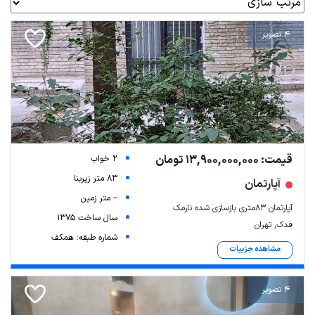
4 تصویر
قیمت: 13,900,000,000 تومان
2 خواب
83 متر زیربنا
آپارتمان
-- متر زمین
آپارتمان ۸۳متری بازسازی شده نارمک
سال ساخت 1375
فدک, تهران
شماره طبقه: همکف
مشاهده جزییات
4 تصویر