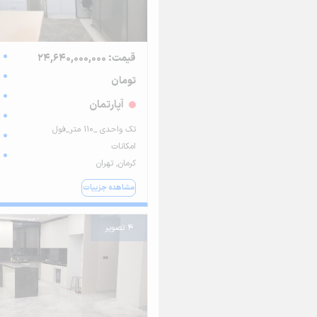
قیمت: 24,640,000,000
تومان
آپارتمان
تک واحدی _۱۱۰ متر_فول
امکانات
کرمان, تهران
مشاهده جزییات
4 تصویر