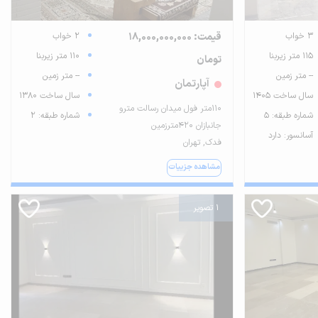
3 خواب
قیمت: 18,000,000,000
2 خواب
115 متر زیربنا
110 متر زیربنا
تومان
-- متر زمین
-- متر زمین
آپارتمان
سال ساخت 1405
سال ساخت 1380
۱۱۰متر فول میدان رسالت مترو
شماره طبقه: 5
شماره طبقه: 2
جانبازان ۴۲۰مترزمین
آسانسور: دارد
فدک, تهران
مشاهده جزییات
1 تصویر