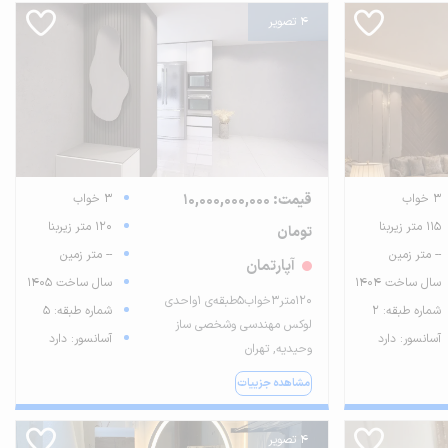
4 تصویر
3 خواب
قیمت: 10,000,000,000
3 خواب
115 متر زیربنا
120 متر زیربنا
تومان
-- متر زمین
-- متر زمین
آپارتمان
سال ساخت 1404
سال ساخت 1405
۱۲۰متر۳خواب۵طبقه‌ی ۱واحدی
شماره طبقه: 2
شماره طبقه: 5
لوکس مهندسی وشخصی ساز
آسانسور: دارد
آسانسور: دارد
وحیدیه, تهران
مشاهده جزییات
4 تصویر