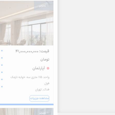
1 تصویر
قیمت: 41,000,000,000
تومان
آپارتمان
واحد ۱۱۵ متری سه خوابه نارمک
فول
فدک, تهران
مشاهده جزییات
1 تصویر