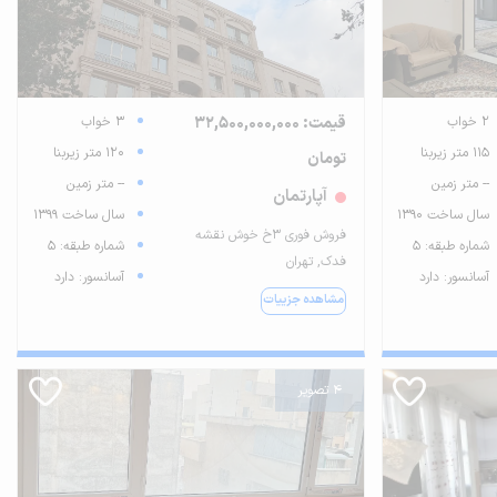
2 خواب
قیمت: 32,500,000,000
3 خواب
115 متر زیربنا
120 متر زیربنا
تومان
-- متر زمین
-- متر زمین
آپارتمان
سال ساخت 1390
سال ساخت 1399
فروش فوری ۳خ خوش نقشه
شماره طبقه: 5
شماره طبقه: 5
فدک, تهران
آسانسور: دارد
آسانسور: دارد
مشاهده جزییات
4 تصویر