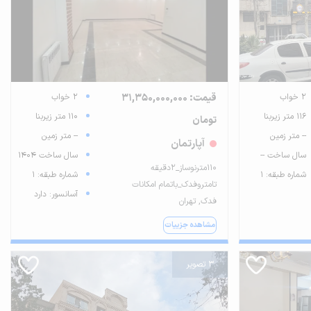
2 خواب
قیمت: 31,350,000,000
2 خواب
116 متر زیربنا
110 متر زیربنا
تومان
-- متر زمین
-- متر زمین
آپارتمان
سال ساخت --
سال ساخت 1404
۱۱۰مترنوساز_۲دقیقه
شماره طبقه: 1
شماره طبقه: 1
تامتروفدک_باتمام امکانات
آسانسور: دارد
فدک, تهران
مشاهده جزییات
3 تصویر