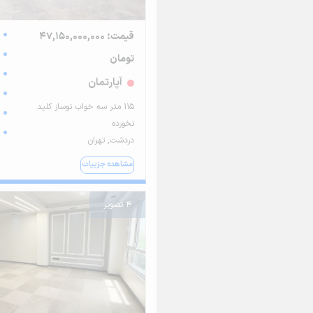
قیمت: 47,150,000,000
تومان
آپارتمان
۱۱۵ متر سه خواب نوساز کلید
نخورده
دردشت, تهران
مشاهده جزییات
4 تصویر