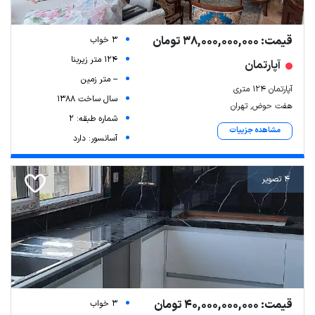
قیمت: 38,000,000,000 تومان
3 خواب
124 متر زیربنا
آپارتمان
-- متر زمین
آپارتمان ۱۲۴ متری
سال ساخت 1388
هفت حوض, تهران
شماره طبقه: 2
مشاهده جزییات
آسانسور: دارد
Leaflet
| Map data ©
ariamarz.com
4 تصویر
قیمت: 40,000,000,000 تومان
3 خواب