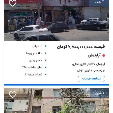
2 تصویر
قیمت: 7,800,000,000 تومان
2 خواب
120 متر زیربنا
آپارتمان
-- متر زمین
آپارتمان 120متر اداری تجاری
سال ساخت 1385
تهرانپارس جنوبی, تهران
شماره طبقه: 2
مشاهده جزییات
1 تصویر