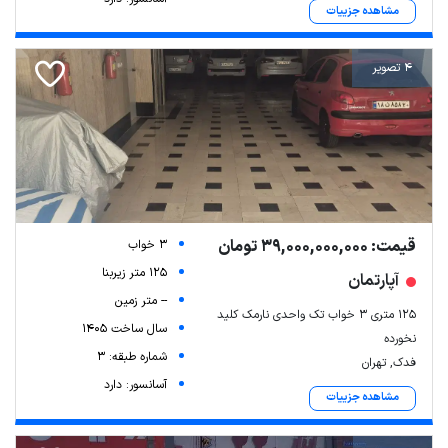
مشاهده جزییات
4 تصویر
قیمت: 39,000,000,000 تومان
3 خواب
125 متر زیربنا
آپارتمان
-- متر زمین
۱۲۵ متری ۳ خواب تک واحدی نارمک کلید
سال ساخت 1405
نخورده
شماره طبقه: 3
فدک, تهران
آسانسور: دارد
مشاهده جزییات