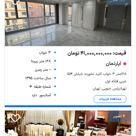
قیمت: 41,000,000,000 تومان
3 خواب
128 متر زیربنا
آپارتمان
-- متر زمین
128متر ۳ خواب کلید نخورده خیابان ۱۵۴
سال ساخت 1395
غربی فلکه اول
شماره طبقه: 4
تهرانپارس جنوبی, تهران
آسانسور: دارد
مشاهده جزییات
4 تصویر