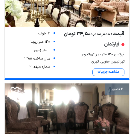
قیمت: 34,500,000,000 تومان
3 خواب
130 متر زیربنا
آپارتمان
-- متر زمین
آپارتمان ۱۳۰ متر بهار تهرانپارس
سال ساخت 1388
تهرانپارس جنوبی, تهران
شماره طبقه: 2
مشاهده جزییات
4 تصویر