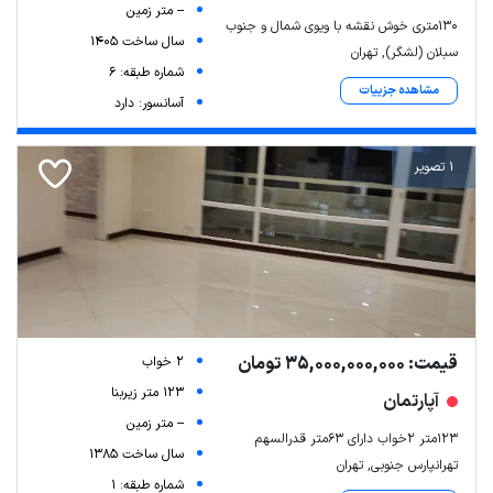
-- متر زمین
۱۳۰متری خوش نقشه با ویوی شمال و جنوب
سال ساخت 1405
سبلان (لشگر), تهران
شماره طبقه: 6
مشاهده جزییات
آسانسور: دارد
1 تصویر
قیمت: 35,000,000,000 تومان
2 خواب
123 متر زیربنا
آپارتمان
-- متر زمین
123متر 2خواب دارای 63متر قدرالسهم
سال ساخت 1385
تهرانپارس جنوبی, تهران
شماره طبقه: 1