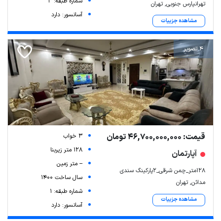
شماره طبقه: 3
تهرانپارس جنوبی, تهران
آسانسور: دارد
مشاهده جزییات
4 تصویر
قیمت: 46,700,000,000 تومان
3 خواب
128 متر زیربنا
آپارتمان
-- متر زمین
۱۲۸متر_چمن شرقی_۲پارکینگ سندی
سال ساخت 1400
مدائن, تهران
شماره طبقه: 1
مشاهده جزییات
آسانسور: دارد