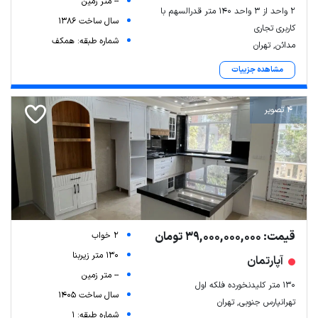
-- متر زمین
۲ واحد از ۳ واحد ۱۴۰ متر قدرالسهم با
سال ساخت 1386
کاربری تجاری
شماره طبقه: همکف
مدائن, تهران
مشاهده جزییات
4 تصویر
قیمت: 39,000,000,000 تومان
2 خواب
130 متر زیربنا
آپارتمان
-- متر زمین
130 متر کلیدنخورده فلکه اول
سال ساخت 1405
تهرانپارس جنوبی, تهران
شماره طبقه: 1