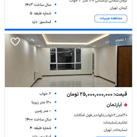
کرمان شمالی اردستانی ۱۲۰ متر 3 خواب
سال ساخت 1403
کرمان, تهران
شماره طبقه: 5
مشاهده جزییات
آسانسور: دارد
1 تصویر
قیمت: 25,000,000,000 تومان
2 خواب
120 متر زیربنا
آپارتمان
-- متر زمین
120متر_2خواب_تکواحد_فول امکانات
سال ساخت 1400
تخلیه_تسلیحات
شماره طبقه: 4
تسلیحات, تهران
آسانسور: دارد