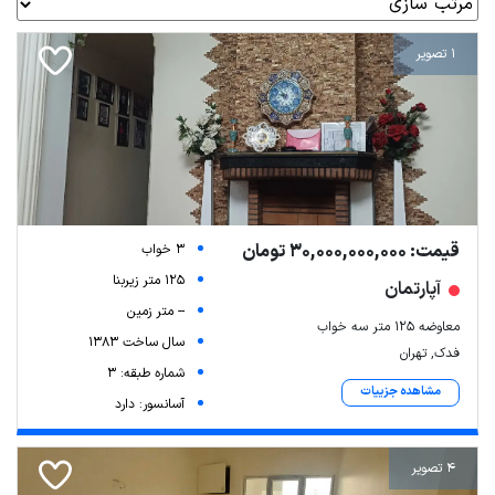
1 تصویر
قیمت: 30,000,000,000 تومان
3 خواب
125 متر زیربنا
آپارتمان
-- متر زمین
معاوضه ۱۲۵ متر سه خواب
سال ساخت 1383
فدک, تهران
شماره طبقه: 3
مشاهده جزییات
آسانسور: دارد
4 تصویر