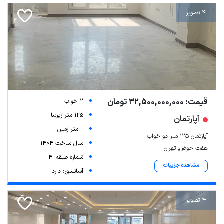
4 تصویر
قیمت: 32,500,000,000 تومان
2 خواب
125 متر زیربنا
آپارتمان
-- متر زمین
آپارتمان ۱۲۵ متر دو خواب
سال ساخت 1404
هفت حوض, تهران
شماره طبقه: 4
مشاهده جزییات
آسانسور: دارد
4 تصویر