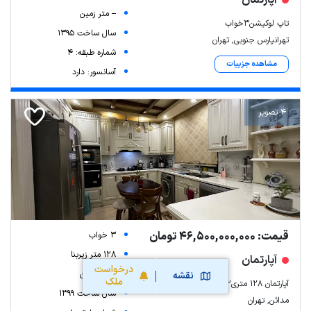
-- متر زمین
تاپ لوکیشن3خواب
سال ساخت 1395
تهرانپارس جنوبی, تهران
شماره طبقه: 4
مشاهده جزییات
آسانسور: دارد
4 تصویر
قیمت: 46,500,000,000 تومان
3 خواب
128 متر زیربنا
آپارتمان
درخواست
-- متر زمین
نقشه
ملک
آپارتمان ۱۲۸ متری۲پارکینگ فوری فروشی
سال ساخت 1399
مدائن, تهران