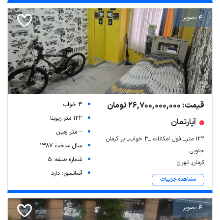
4 تصویر
قیمت: 26,700,000,000 تومان
3 خواب
122 متر زیربنا
آپارتمان
-- متر زمین
۱۲۲ متر_ فول امکانات _۳ خواب_ بر کرمان
سال ساخت 1387
جنوبی
شماره طبقه: 5
کرمان, تهران
آسانسور: دارد
مشاهده جزییات
4 تصویر