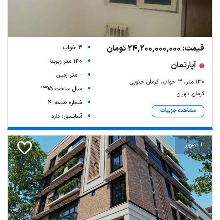
قیمت: 24,200,000,000 تومان
3 خواب
130 متر زیربنا
آپارتمان
-- متر زمین
۱۳۰ متر، ۳ خواب، کرمان جنوبی
سال ساخت 1395
کرمان, تهران
شماره طبقه: 4
مشاهده جزییات
آسانسور: دارد
1 تصویر