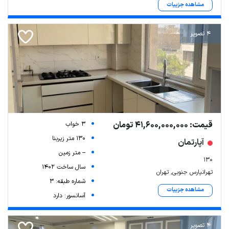
مشاهده جزییات
4 تصویر
قیمت: 41,600,000,000 تومان
3 خواب
130 متر زیربنا
آپارتمان
-- متر زمین
130
سال ساخت 1402
تهرانپارس جنوبی, تهران
شماره طبقه: 3
مشاهده جزییات
آسانسور: دارد
4 تصویر