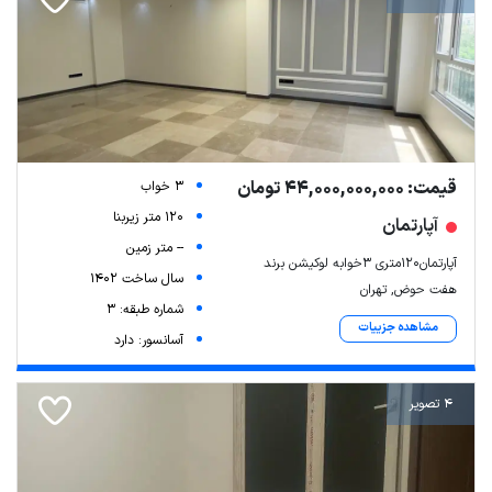
قیمت: 44,000,000,000 تومان
3 خواب
120 متر زیربنا
آپارتمان
-- متر زمین
آپارتمان۱۲۰متری ۳خوابه لوکیشن برند
سال ساخت 1402
هفت حوض, تهران
شماره طبقه: 3
مشاهده جزییات
آسانسور: دارد
4 تصویر