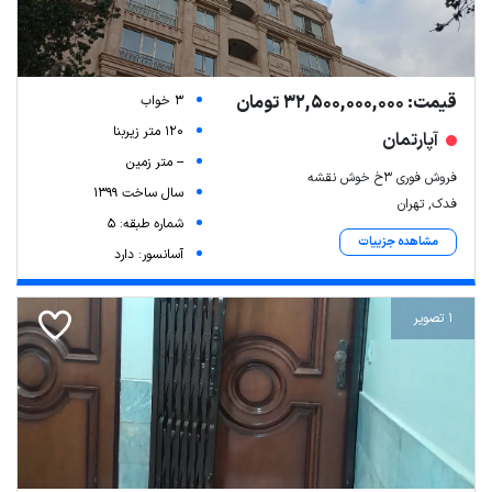
قیمت: 32,500,000,000 تومان
3 خواب
120 متر زیربنا
آپارتمان
-- متر زمین
فروش فوری ۳خ خوش نقشه
سال ساخت 1399
فدک, تهران
شماره طبقه: 5
مشاهده جزییات
آسانسور: دارد
1 تصویر