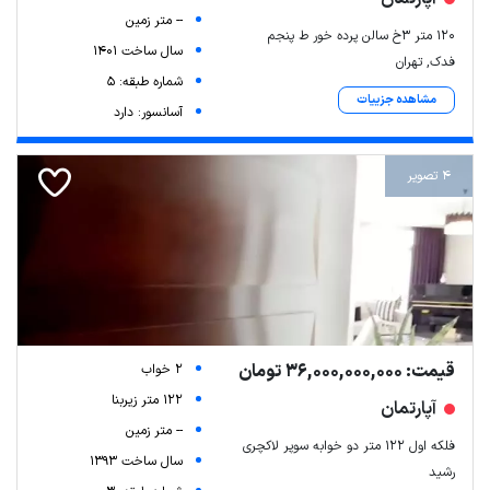
-- متر زمین
۱۲۰ متر ۳خ سالن پرده خور ط پنجم
سال ساخت 1401
فدک, تهران
شماره طبقه: 5
مشاهده جزییات
آسانسور: دارد
4 تصویر
قیمت: 36,000,000,000 تومان
2 خواب
122 متر زیربنا
آپارتمان
-- متر زمین
فلکه اول ۱۲۲ متر دو خوابه سوپر لاکچری
سال ساخت 1393
رشید