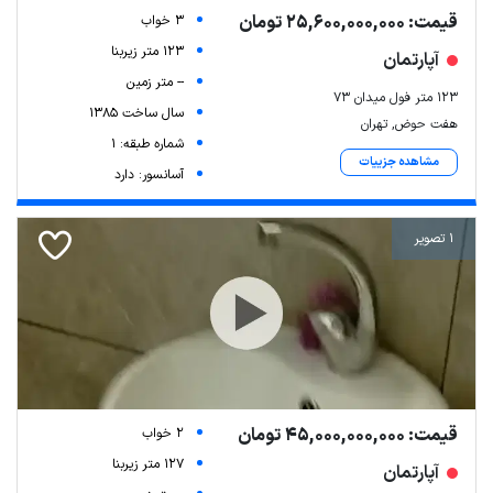
قیمت: 25,600,000,000 تومان
3 خواب
123 متر زیربنا
آپارتمان
-- متر زمین
۱۲۳ متر فول میدان ۷۳
سال ساخت 1385
هفت حوض, تهران
شماره طبقه: 1
مشاهده جزییات
آسانسور: دارد
1 تصویر
قیمت: 45,000,000,000 تومان
2 خواب
127 متر زیربنا
آپارتمان