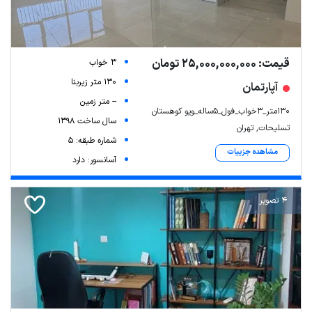
قیمت: 25,000,000,000 تومان
3 خواب
130 متر زیربنا
آپارتمان
-- متر زمین
130متر_3خواب_فول_5ساله_ویو کوهستان
سال ساخت 1398
تسلیحات, تهران
شماره طبقه: 5
مشاهده جزییات
آسانسور: دارد
4 تصویر