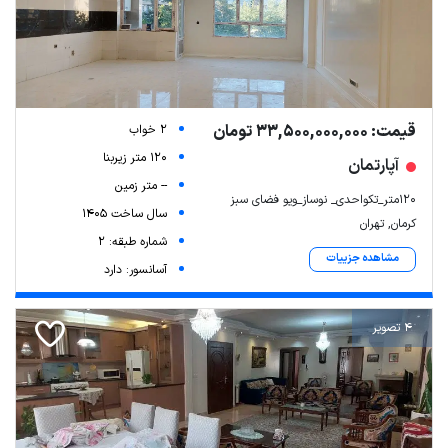
قیمت: 33,500,000,000 تومان
2 خواب
120 متر زیربنا
آپارتمان
-- متر زمین
120متر_تکواحدی_ نوساز_ویو فضای سبز
سال ساخت 1405
کرمان, تهران
شماره طبقه: 2
مشاهده جزییات
آسانسور: دارد
4 تصویر