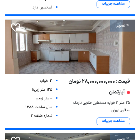
مشاهده جزییات
آسانسور: دارد
4 تصویر
قیمت: 28,000,000,000 تومان
3 خواب
125 متر زیربنا
آپارتمان
-- متر زمین
۱۲۵متر ۳خوابه مستطیل طلایی نارمک
سال ساخت 1388
مدائن, تهران
شماره طبقه: 2
مشاهده جزییات
3 تصویر