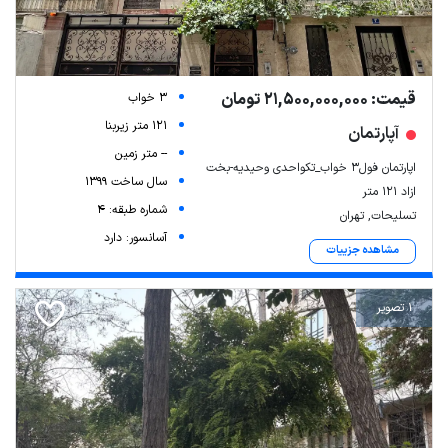
قیمت: 21,500,000,000 تومان
3 خواب
121 متر زیربنا
آپارتمان
-- متر زمین
اپارتمان فول۳ خواب_تکواحدی وحیدیه-بخت
سال ساخت 1399
ازاد ۱۲۱ متر
شماره طبقه: 4
تسلیحات, تهران
آسانسور: دارد
مشاهده جزییات
1 تصویر