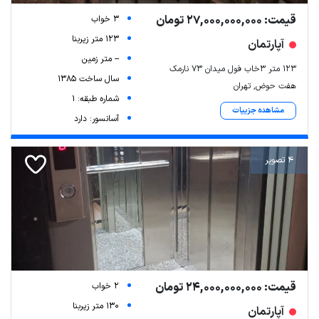
قیمت: 27,000,000,000 تومان
3 خواب
123 متر زیربنا
آپارتمان
-- متر زمین
123 متر ۳خاب فول میدان ۷۳ نارمک
سال ساخت 1385
هفت حوض, تهران
شماره طبقه: 1
مشاهده جزییات
آسانسور: دارد
4 تصویر
قیمت: 24,000,000,000 تومان
2 خواب
130 متر زیربنا
آپارتمان