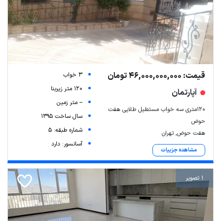
قیمت: 46,000,000,000 تومان
3 خواب
120 متر زیربنا
آپارتمان
-- متر زمین
۱۲۰متری سه خواب مستطیل طلایی هفت
سال ساخت 1395
حوض
شماره طبقه: 5
هفت حوض, تهران
آسانسور: دارد
مشاهده جزییات
1 تصویر