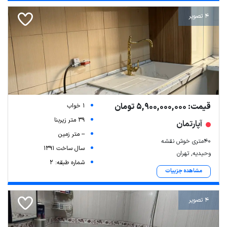
4 تصویر
قیمت: 5,900,000,000 تومان
1 خواب
39 متر زیربنا
آپارتمان
-- متر زمین
۴۰متری خوش نقشه
سال ساخت 1391
وحیدیه, تهران
شماره طبقه: 2
مشاهده جزییات
4 تصویر