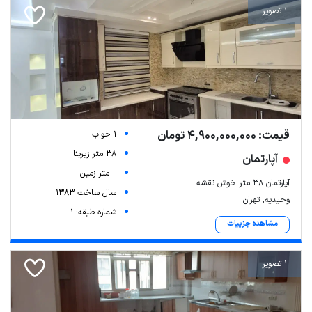
1 تصویر
قیمت: 4,900,000,000 تومان
1 خواب
38 متر زیربنا
آپارتمان
-- متر زمین
آپارتمان ۳۸ متر خوش نقشه
سال ساخت 1383
وحیدیه, تهران
شماره طبقه: 1
مشاهده جزییات
1 تصویر