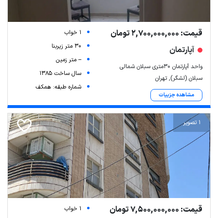
قیمت: 2,700,000,000 تومان
1 خواب
30 متر زیربنا
آپارتمان
-- متر زمین
واحد آپارتمان ۳۰متری سبلان شمالی
سال ساخت 1385
سبلان (لشگر), تهران
شماره طبقه: همکف
مشاهده جزییات
1 تصویر
قیمت: 7,500,000,000 تومان
1 خواب