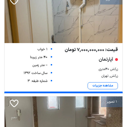
قیمت: 7,000,000,000 تومان
1 خواب
40 متر زیربنا
آپارتمان
-- متر زمین
زرکش ۴۰متری
سال ساخت 1392
زرکش, تهران
شماره طبقه: 3
مشاهده جزییات
1 تصویر