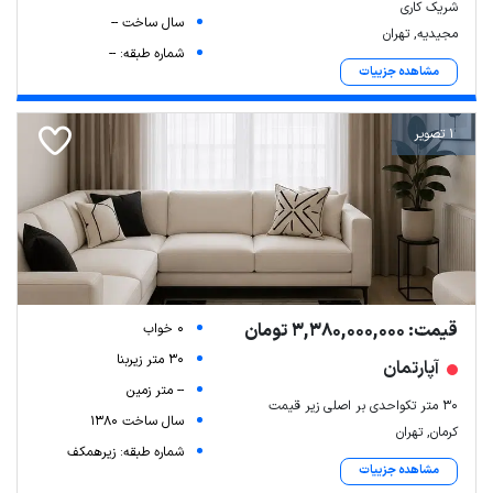
شریک کاری
سال ساخت --
مجیدیه, تهران
شماره طبقه: --
مشاهده جزییات
1 تصویر
قیمت: 3,380,000,000 تومان
0 خواب
30 متر زیربنا
آپارتمان
-- متر زمین
30 متر تکواحدی بر اصلی زیر قیمت
سال ساخت 1380
کرمان, تهران
شماره طبقه: زیرهمکف
مشاهده جزییات