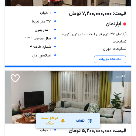
قیمت: 7,200,000,000 تومان
1 خواب
37 متر زیربنا
آپارتمان
-- متر زمین
آپارتمان ۳۷متری فول امکانات دربهترین کوچه
سال ساخت 1392
تسلیحات
شماره طبقه: 4
تسلیحات, تهران
آسانسور: دارد
مشاهده جزییات
1 تصویر
درخواست
نقشه
ملک
قیمت: 5,200,000,000 تومان
1 خواب