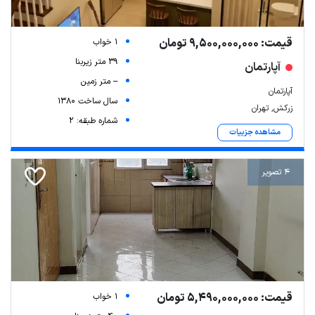
قیمت: 9,500,000,000 تومان
1 خواب
39 متر زیربنا
آپارتمان
-- متر زمین
آپارتمان
سال ساخت 1380
زرکش, تهران
شماره طبقه: 2
مشاهده جزییات
4 تصویر
قیمت: 5,490,000,000 تومان
1 خواب