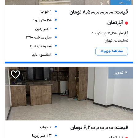
قیمت: 8,500,000,000 تومان
1 خواب
35 متر زیربنا
آپارتمان
-- متر زمین
آپارتمان ۳۵_۵متر تکواحد
سال ساخت 1390
تسلیحات, تهران
شماره طبقه: 4
مشاهده جزییات
آسانسور: دارد
4 تصویر
قیمت: 6,200,000,000 تومان
0 خواب
33 متر زیربنا