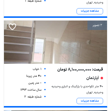
شماره طبقه: 1
وحیدیه, تهران
مشاهده جزییات
2 تصویر
قیمت: 8,100,000,000 تومان
1 خواب
40 متر زیربنا
آپارتمان
-- متر زمین
۴۰ متر تکواحدی با پارکینک و انباری وحیدیه
سال ساخت 1393
وحیدیه, تهران
شماره طبقه: 2
مشاهده جزییات