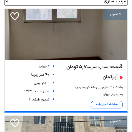
4 تصویر
قیمت: 5,700,000,000 تومان
1 خواب
40 متر زیربنا
آپارتمان
-- متر زمین
واحد ۴۰ متری __ واقع در وحیدیه
سال ساخت 1393
وحیدیه, تهران
شماره طبقه: 3
مشاهده جزییات
4 تصویر