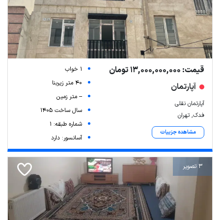
قیمت: 13,000,000,000 تومان
1 خواب
40 متر زیربنا
آپارتمان
-- متر زمین
آپارتمان نقلی
سال ساخت 1405
فدک, تهران
شماره طبقه: 1
مشاهده جزییات
آسانسور: دارد
3 تصویر