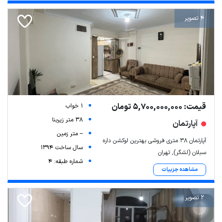
4 تصویر
قیمت: 5,700,000,000 تومان
1 خواب
38 متر زیربنا
آپارتمان
-- متر زمین
آپارتمان ۳۸ متری فروشی بهترین لوکشن داره
سال ساخت 1394
سبلان (لشگر), تهران
شماره طبقه: 4
مشاهده جزییات
2 تصویر