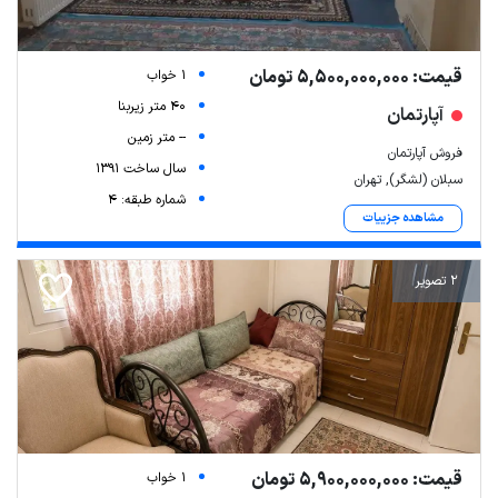
قیمت: 5,500,000,000 تومان
1 خواب
40 متر زیربنا
آپارتمان
-- متر زمین
فروش آپارتمان
سال ساخت 1391
سبلان (لشگر), تهران
شماره طبقه: 4
مشاهده جزییات
2 تصویر
قیمت: 5,900,000,000 تومان
1 خواب