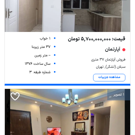
قیمت: 5,700,000,000 تومان
1 خواب
37 متر زیربنا
آپارتمان
-- متر زمین
فروش آپارتمان ۳۷ متری
سال ساخت 1376
سبلان (لشگر), تهران
شماره طبقه: 3
مشاهده جزییات
1 تصویر