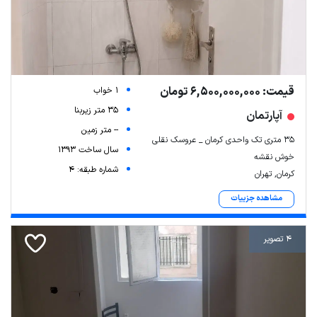
قیمت: 6,500,000,000 تومان
1 خواب
35 متر زیربنا
آپارتمان
-- متر زمین
۳۵ متری تک واحدی کرمان _ عروسک نقلی
سال ساخت 1393
خوش نقشه
شماره طبقه: 4
کرمان, تهران
مشاهده جزییات
4 تصویر