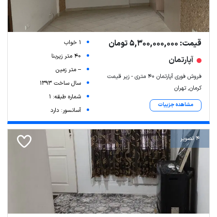
قیمت: 5,300,000,000 تومان
1 خواب
40 متر زیربنا
آپارتمان
-- متر زمین
فروش فوری آپارتمان ۴۰ متری - زیر قیمت
سال ساخت 1393
کرمان, تهران
شماره طبقه: 1
مشاهده جزییات
آسانسور: دارد
4 تصویر