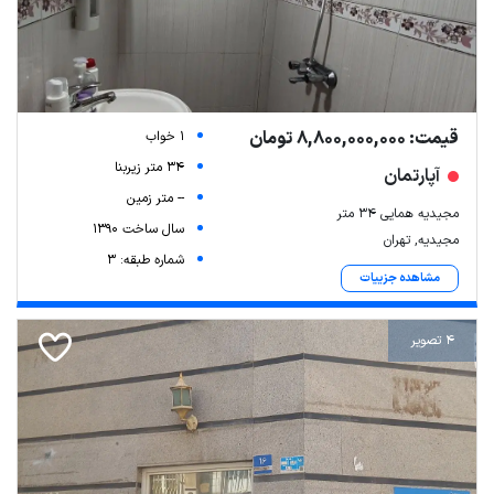
قیمت: 8,800,000,000 تومان
1 خواب
34 متر زیربنا
آپارتمان
-- متر زمین
مجیدیه همایی ۳۴ متر
سال ساخت 1390
مجیدیه, تهران
شماره طبقه: 3
مشاهده جزییات
4 تصویر