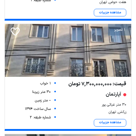
شماره طبقه: 1
هفت حوض, تهران
مشاهده جزییات
1 تصویر
قیمت: 7,300,000,000 تومان
1 خواب
30 متر زیربنا
آپارتمان
-- متر زمین
۳۰ متر غیاثی پور
سال ساخت 1394
زرکش, تهران
شماره طبقه: 2
مشاهده جزییات