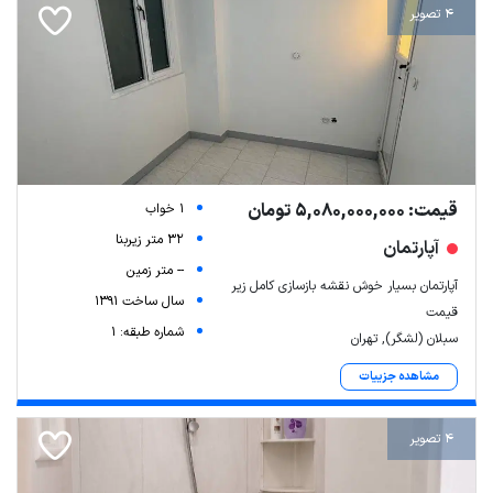
4 تصویر
قیمت: 5,080,000,000 تومان
1 خواب
32 متر زیربنا
آپارتمان
-- متر زمین
آپارتمان بسیار خوش نقشه بازسازی کامل زیر
سال ساخت 1391
قیمت
شماره طبقه: 1
سبلان (لشگر), تهران
مشاهده جزییات
4 تصویر