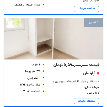
وحیدیه, تهران
شماره طبقه: زیرهمکف
مشاهده جزییات
3 تصویر
Leaflet
| Map data ©
ariamarz.com
قیمت: 5,590,000,000 تومان
1 خواب
37 متر زیربنا
آپارتمان
-- متر زمین
واحد نقلی_خوش نقشه_مناسب زوجین و
سال ساخت 1392
سرمایه گذاری
شماره طبقه: 3
کرمان, تهران
مشاهده جزییات