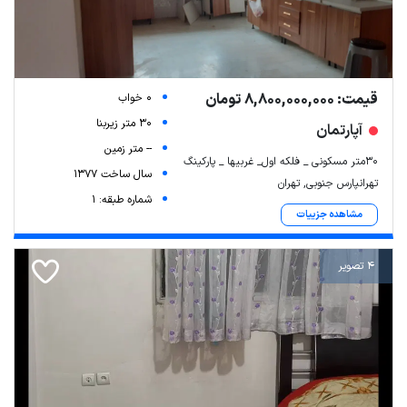
قیمت: 8,800,000,000 تومان
0 خواب
30 متر زیربنا
آپارتمان
-- متر زمین
30متر مسکونی _ فلکه اول_ غربیها _ پارکینگ
سال ساخت 1377
تهرانپارس جنوبی, تهران
شماره طبقه: 1
مشاهده جزییات
4 تصویر