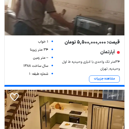
قیمت: 5,500,000,000 تومان
1 خواب
34 متر زیربنا
آپارتمان
-- متر زمین
۳۴متر تک واحدی با انباری وحیدیه ط اول
سال ساخت 1388
وحیدیه, تهران
شماره طبقه: 1
مشاهده جزییات
1 تصویر