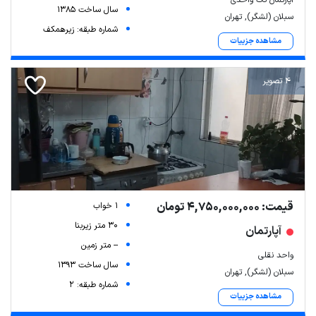
سال ساخت 1385
سبلان (لشگر), تهران
شماره طبقه: زیرهمکف
مشاهده جزییات
4 تصویر
قیمت: 4,750,000,000 تومان
1 خواب
30 متر زیربنا
آپارتمان
-- متر زمین
واحد نقلی
سال ساخت 1393
سبلان (لشگر), تهران
شماره طبقه: 2
مشاهده جزییات