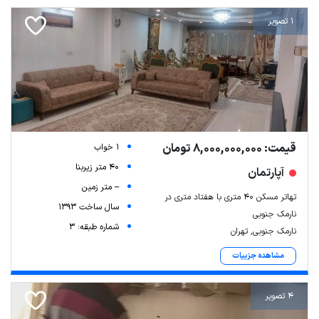
1 تصویر
قیمت: 8,000,000,000 تومان
1 خواب
40 متر زیربنا
آپارتمان
-- متر زمین
تهاتر مسکن ۴۰ متری با هفتاد متری در
سال ساخت 1393
نارمک جنوبی
شماره طبقه: 3
نارمک جنوبی, تهران
مشاهده جزییات
4 تصویر