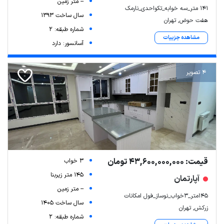
-- متر زمین
141 متر_سه خوابه_تکواحدی_نارمک
سال ساخت 1393
هفت حوض, تهران
شماره طبقه: 2
مشاهده جزییات
آسانسور: دارد
4 تصویر
قیمت: 43,600,000,000 تومان
3 خواب
145 متر زیربنا
آپارتمان
-- متر زمین
145متر_۳خواب_نوساز_فول امکانات
سال ساخت 1405
زرکش, تهران
شماره طبقه: 2