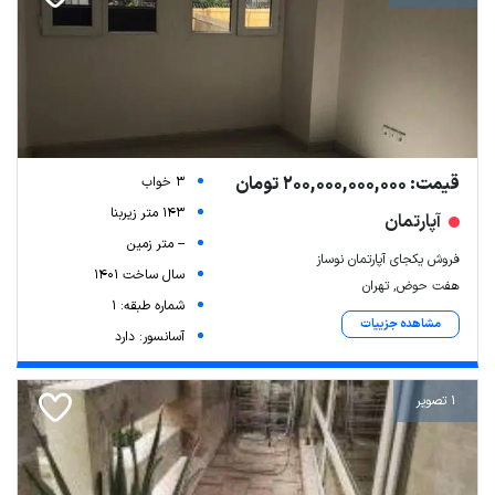
قیمت: 200,000,000,000 تومان
3 خواب
143 متر زیربنا
آپارتمان
-- متر زمین
فروش یکجای آپارتمان نوساز
سال ساخت 1401
هفت حوض, تهران
شماره طبقه: 1
مشاهده جزییات
آسانسور: دارد
1 تصویر