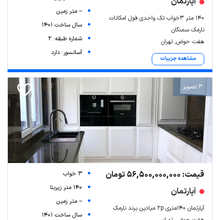
آپارتمان
-- متر زمین
۱۴۰ متر ۳خواب تک واحدی فول امکانات
سال ساخت 1401
نارمک سمنگان
شماره طبقه: 2
هفت حوض, تهران
آسانسور: دارد
مشاهده جزییات
3 تصویر
قیمت: 56,500,000,000 تومان
3 خواب
140 متر زیربنا
آپارتمان
-- متر زمین
آپارتمان ۱۴۰متری 2p میادین برند نارمک
سال ساخت 1401
هفت حوض, تهران