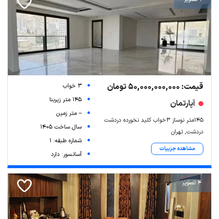
قیمت: 50,000,000,000 تومان
3 خواب
145 متر زیربنا
آپارتمان
-- متر زمین
۱۴۵متر نوساز ۳خواب کلید نخورده دردشت
سال ساخت 1405
دردشت, تهران
شماره طبقه: 1
مشاهده جزییات
آسانسور: دارد
4 تصویر