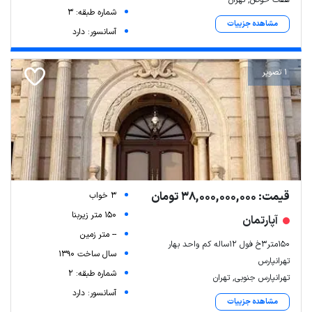
شماره طبقه: 3
مشاهده جزییات
آسانسور: دارد
1 تصویر
قیمت: 38,000,000,000 تومان
3 خواب
150 متر زیربنا
آپارتمان
-- متر زمین
150متر3خ فول 12ساله کم واحد بهار
سال ساخت 1390
تهرانپارس
شماره طبقه: 2
تهرانپارس جنوبی, تهران
آسانسور: دارد
مشاهده جزییات