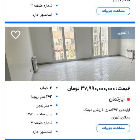
فدک, تهران
شماره طبقه: 3
مشاهده جزییات
آسانسور: دارد
1 تصویر
قیمت: 37,990,000,000 تومان
3 خواب
143 متر زیربنا
آپارتمان
-- متر زمین
اپارتمان ۱۴۳متری فروشی نارمک
سال ساخت 1381
مدائن, تهران
شماره طبقه: 4
مشاهده جزییات
آسانسور: دارد