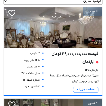
4 تصویر
قیمت: 39,000,000,000 تومان
3 خواب
145 متر زیربنا
آپارتمان
-- متر زمین
آپارتمان ۱۴۵
سال ساخت 1392
متر_3خواب_تکواحد_فول_۱۰ساله مثل نوساز
شماره طبقه: 5
تهرانپارس جنوبی, تهران
آسانسور: دارد
مشاهده جزییات
4 تصویر