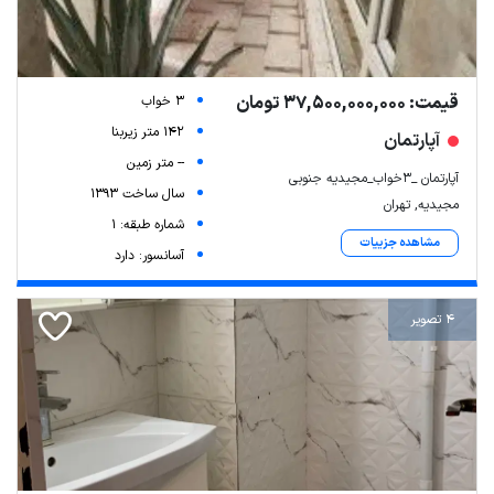
قیمت: 37,500,000,000 تومان
3 خواب
142 متر زیربنا
آپارتمان
-- متر زمین
آپارتمان _3خواب_مجیدیه جنوبی
سال ساخت 1393
مجیدیه, تهران
شماره طبقه: 1
مشاهده جزییات
آسانسور: دارد
4 تصویر