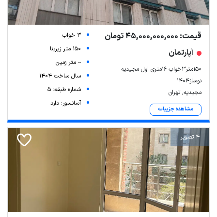
قیمت: 45,000,000,000 تومان
3 خواب
150 متر زیربنا
آپارتمان
-- متر زمین
۱۵۰متر۳خواب ۱۶متری اول مجیدیه
سال ساخت 1404
نوساز۱۴۰۴
شماره طبقه: 5
مجیدیه, تهران
آسانسور: دارد
مشاهده جزییات
4 تصویر