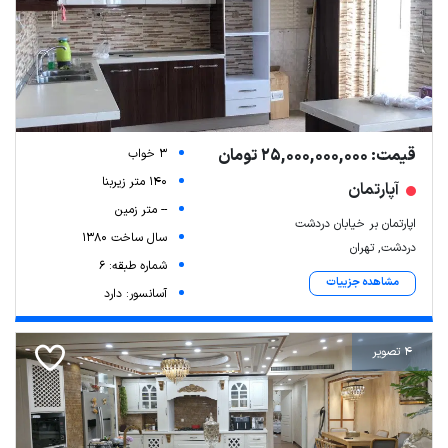
قیمت: 25,000,000,000 تومان
3 خواب
140 متر زیربنا
آپارتمان
-- متر زمین
اپارتمان بر خیابان دردشت
سال ساخت 1380
دردشت, تهران
شماره طبقه: 6
مشاهده جزییات
آسانسور: دارد
4 تصویر