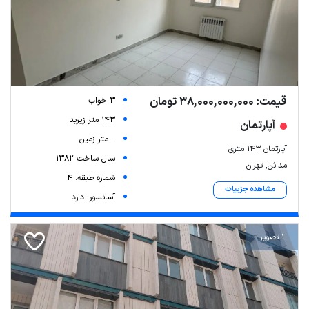
قیمت: 38,000,000,000 تومان
3 خواب
143 متر زیربنا
آپارتمان
-- متر زمین
آپارتمان ۱۴۳ متری
سال ساخت 1382
مدائن, تهران
شماره طبقه: 4
مشاهده جزییات
آسانسور: دارد
1 تصویر