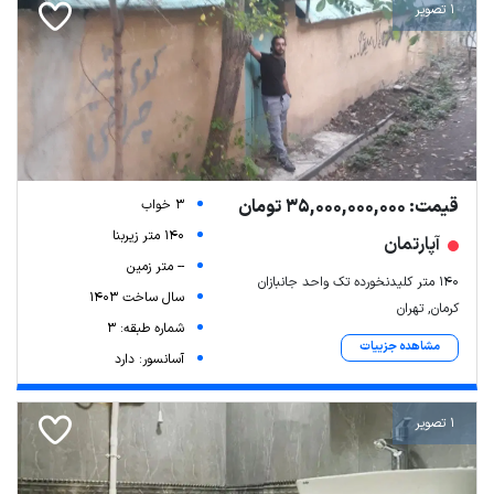
1 تصویر
قیمت: 35,000,000,000 تومان
3 خواب
140 متر زیربنا
آپارتمان
-- متر زمین
۱۴۰ متر کلیدنخورده تک واحد جانبازان
سال ساخت 1403
کرمان, تهران
شماره طبقه: 3
مشاهده جزییات
آسانسور: دارد
1 تصویر