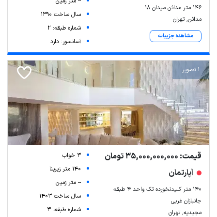
-- متر زمین
146 متر مدائن میدان ۱۸
سال ساخت 1390
مدائن, تهران
شماره طبقه: 2
مشاهده جزییات
آسانسور: دارد
1 تصویر
قیمت: 35,000,000,000 تومان
3 خواب
140 متر زیربنا
آپارتمان
-- متر زمین
۱۴۰ متر کلیدنخورده تک واحد ۴ طبقه
سال ساخت 1403
جانبازان غربی
شماره طبقه: 3
مجیدیه, تهران