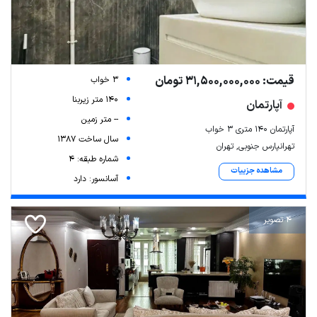
قیمت: 31,500,000,000 تومان
3 خواب
140 متر زیربنا
آپارتمان
-- متر زمین
آپارتمان 140 متری 3 خواب
سال ساخت 1387
تهرانپارس جنوبی, تهران
شماره طبقه: 4
مشاهده جزییات
آسانسور: دارد
4 تصویر