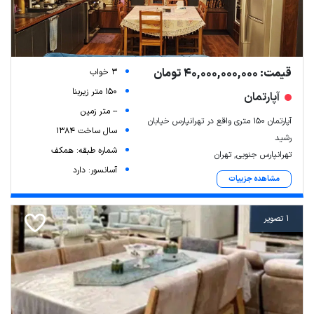
قیمت: 40,000,000,000 تومان
3 خواب
150 متر زیربنا
آپارتمان
-- متر زمین
آپارتمان ۱۵۰ متری واقع در تهرانپارس خیابان
سال ساخت 1384
رشید
شماره طبقه: همکف
تهرانپارس جنوبی, تهران
آسانسور: دارد
مشاهده جزییات
1 تصویر