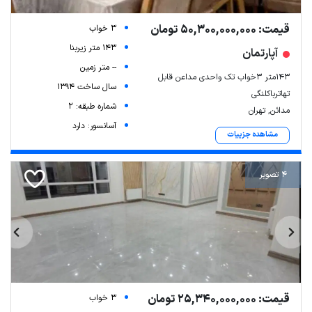
قیمت: 50,300,000,000 تومان
3 خواب
143 متر زیربنا
آپارتمان
-- متر زمین
۱۴۳متر ۳خواب تک واحدی مداعن قابل
سال ساخت 1394
تهاترباکلنگی
شماره طبقه: 2
مدائن, تهران
آسانسور: دارد
مشاهده جزییات
4 تصویر
قیمت: 25,340,000,000 تومان
3 خواب