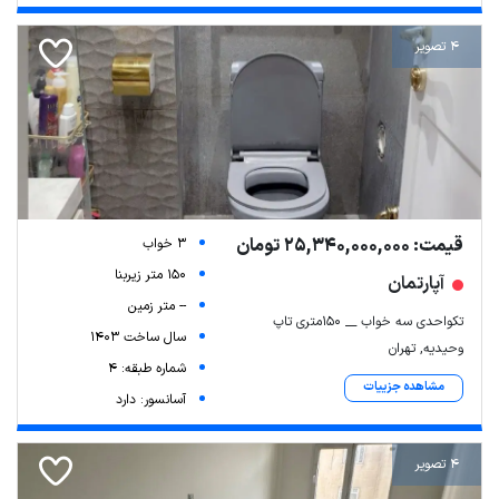
4 تصویر
قیمت: 25,340,000,000 تومان
3 خواب
150 متر زیربنا
آپارتمان
-- متر زمین
تکواحدی سه خواب __ ۱۵۰متری تاپ
سال ساخت 1403
وحیدیه, تهران
شماره طبقه: 4
مشاهده جزییات
آسانسور: دارد
4 تصویر