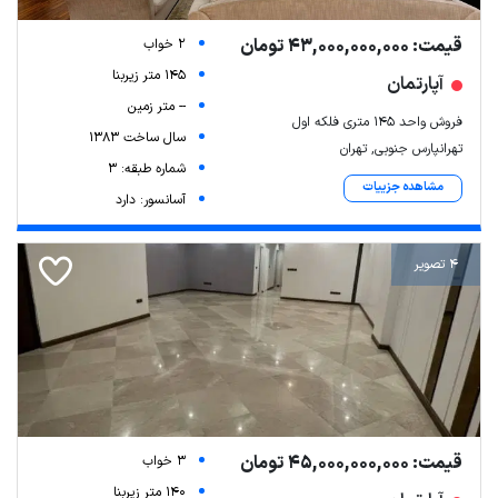
قیمت: 43,000,000,000 تومان
2 خواب
145 متر زیربنا
آپارتمان
-- متر زمین
فروش واحد ۱۴۵ متری فلکه اول
سال ساخت 1383
تهرانپارس جنوبی, تهران
شماره طبقه: 3
مشاهده جزییات
آسانسور: دارد
4 تصویر
قیمت: 45,000,000,000 تومان
3 خواب
140 متر زیربنا