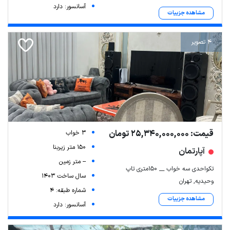
آسانسور: دارد
مشاهده جزییات
4 تصویر
قیمت: 25,340,000,000 تومان
3 خواب
150 متر زیربنا
آپارتمان
-- متر زمین
تکواحدی سه خواب __ ۱۵۰متری تاپ
سال ساخت 1403
وحیدیه, تهران
شماره طبقه: 4
مشاهده جزییات
آسانسور: دارد