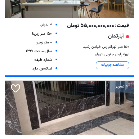
قیمت: 55,000,000,000 تومان
3 خواب
150 متر زیربنا
آپارتمان
-- متر زمین
150 متر تهرانپارس خیابان رشید
Leaflet
| Map data ©
ariamarz.com
سال ساخت 1397
تهرانپارس جنوبی, تهران
شماره طبقه: 1
مشاهده جزییات
آسانسور: دارد
4 تصویر