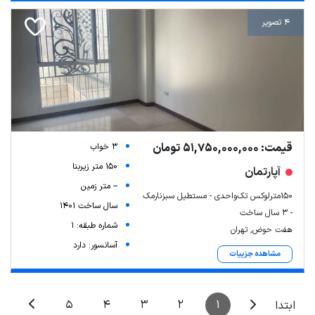
4 تصویر
قیمت: 51,750,000,000 تومان
3 خواب
150 متر زیربنا
آپارتمان
-- متر زمین
۱۵۰مترلوکس تک‌واحدی - مستطیل سبزنارمک
سال ساخت 1401
- ۳ سال ساخت
شماره طبقه: 1
هفت حوض, تهران
آسانسور: دارد
مشاهده جزییات
5
4
3
2
1
ابتدا