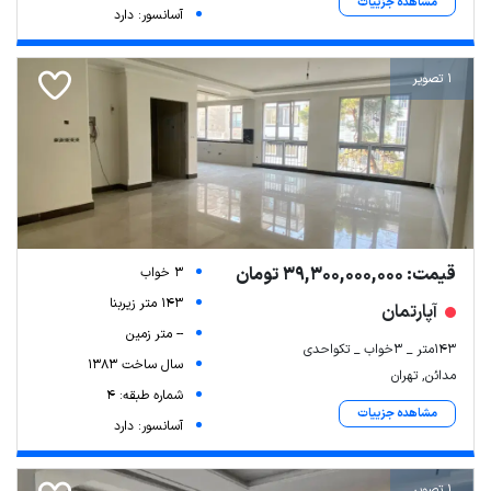
مشاهده جزییات
آسانسور: دارد
1 تصویر
قیمت: 39,300,000,000 تومان
3 خواب
143 متر زیربنا
آپارتمان
-- متر زمین
۱۴۳متر _ ۳خواب _ تکواحدی
سال ساخت 1383
مدائن, تهران
شماره طبقه: 4
مشاهده جزییات
آسانسور: دارد
1 تصویر