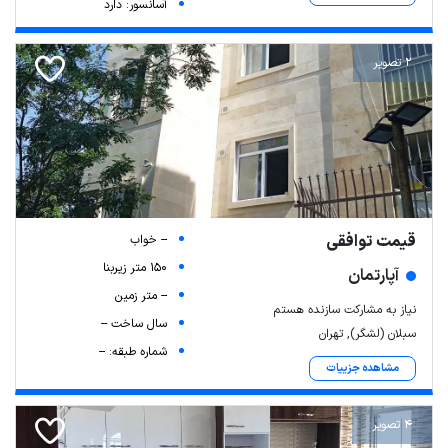
آسانسور: دارد
2 تصویر
قیمت توافقی
-- خواب
150 متر زیربنا
آپارتمان
-- متر زمین
نیاز به مشارکت سازنده هستم
سال ساخت --
سبلان (لشگر), تهران
شماره طبقه: --
مشاهده جزییات
4 تصویر