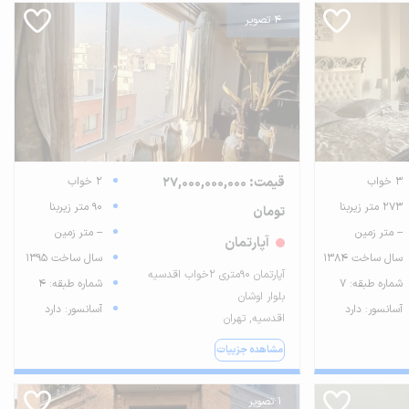
4 تصویر
3 خواب
قیمت: 27,000,000,000
2 خواب
273 متر زیربنا
90 متر زیربنا
تومان
-- متر زمین
-- متر زمین
آپارتمان
سال ساخت 1384
سال ساخت 1395
آپارتمان ۹۰متری ۲خواب اقدسیه
شماره طبقه: 7
شماره طبقه: 4
بلوار اوشان
آسانسور: دارد
آسانسور: دارد
اقدسیه, تهران
مشاهده جزییات
1 تصویر