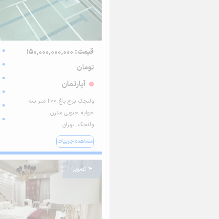
قیمت: 150,000,000,000
تومان
آپارتمان
ولنجک برج باغ ۲۰۰ متر سه
خوابه جنوبی مدرن
ولنجک, تهران
مشاهده جزییات
4 تصویر