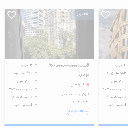
4 تصویر
4 خواب
قیمت: 966,000,000,000
3 خواب
553 متر زیربنا
230 متر زیربنا
تومان
-- متر زمین
-- متر زمین
آپارتمان
سال ساخت 1403
سال ساخت 1387
فروش واحد مسکونی
شماره طبقه: 11
شماره طبقه: 5
الهیه, تهران
آسانسور: دارد
آسانسور: دارد
مشاهده جزییات