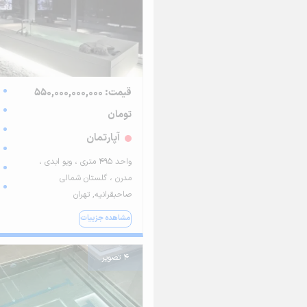
قیمت: 550,000,000,000
تومان
آپارتمان
واحد ۴۹۵ متری ، ویو ابدی ،
مدرن ، گلستان شمالی
صاحبقرانیه, تهران
مشاهده جزییات
4 تصویر