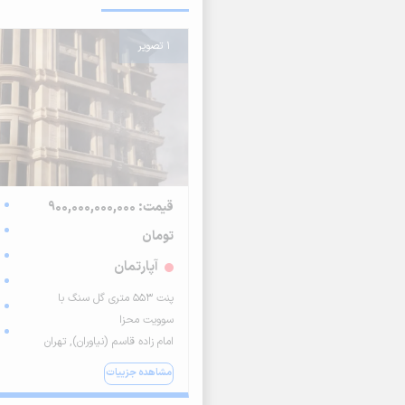
1 تصویر
قیمت: 900,000,000,000
تومان
آپارتمان
پنت ۵۵۳ متری گل سنگ با
سوویت محزا
امام زاده قاسم (نیاوران), تهران
مشاهده جزییات