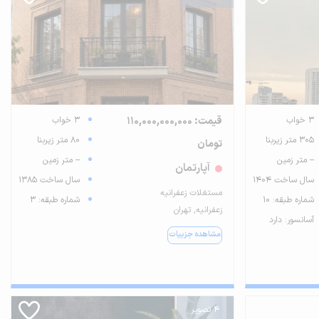
3 خواب
قیمت: 110,000,000,000
3 خواب
305 متر زیربنا
80 متر زیربنا
تومان
-- متر زمین
-- متر زمین
آپارتمان
سال ساخت 1404
سال ساخت 1385
مستغلات زعفرانیه
شماره طبقه: 10
شماره طبقه: 3
زعفرانیه, تهران
آسانسور: دارد
مشاهده جزییات
4 تصویر