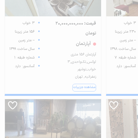
3 خواب
قیمت: 20,000,000,000
3 خواب
230 متر زیربنا
156 متر زیربنا
تومان
-- متر زمین
-- متر زمین
آپارتمان
سال ساخت 1398
سال ساخت 1399
آپارتمان 156 متری
شماره طبقه: 7
شماره طبقه: 1
لوکس_تک‌واحدی_3
آسانسور: دارد
آسانسور: دارد
خواب_نوشهر
زعفرانیه, تهران
مشاهده جزییات
4 تصویر