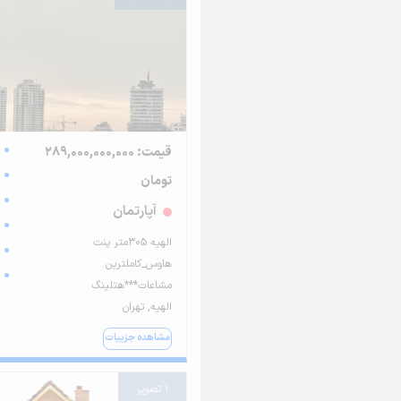
قیمت: 289,000,000,000
تومان
آپارتمان
الهیه ۳۰۵متر پنت
هاوس_کاملترین
مشاعات***هتلینگ
الهیه, تهران
مشاهده جزییات
1 تصویر