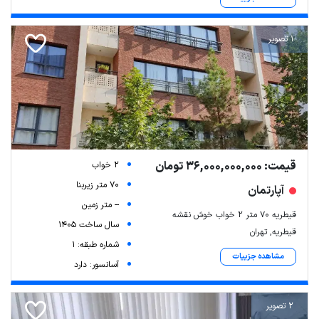
1 تصویر
قیمت: 36,000,000,000 تومان
2 خواب
70 متر زیربنا
آپارتمان
-- متر زمین
قیطریه ۷۰ متر ۲ خواب خوش نقشه
سال ساخت 1405
قیطریه, تهران
شماره طبقه: 1
مشاهده جزییات
آسانسور: دارد
2 تصویر