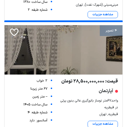
سال ساخت 1380
مینی‌سیتی (شهرک نفت), تهران
شماره طبقه: 2
مشاهده جزییات
4 تصویر
قیمت: 28,500,000,000 تومان
2 خواب
67 متر زیربنا
آپارتمان
-- متر زمین
واحد۶۷متر نوساز بانورگیری عالی بدون پرتی
سال ساخت 1405
در قیطریه
شماره طبقه: 4
قیطریه, تهران
آسانسور: دارد
مشاهده جزییات