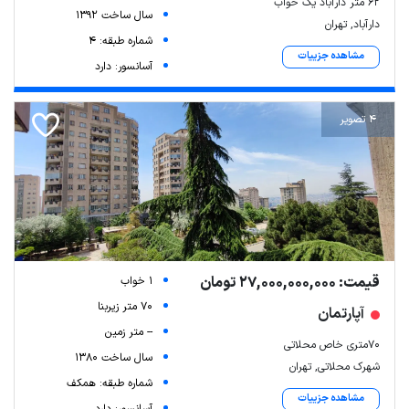
۶۲ متر دارآباد یک خواب
سال ساخت 1392
دارآباد, تهران
شماره طبقه: 4
مشاهده جزییات
آسانسور: دارد
4 تصویر
قیمت: 27,000,000,000 تومان
1 خواب
70 متر زیربنا
آپارتمان
-- متر زمین
70متری خاص محلاتی
سال ساخت 1380
شهرک محلاتی, تهران
شماره طبقه: همکف
مشاهده جزییات