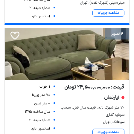
مینی‌سیتی (شهرک نفت), تهران
شماره طبقه: 2
مشاهده جزییات
آسانسور: دارد
4 تصویر
قیمت: 23,500,000,000 تومان
1 خواب
70 متر زیربنا
آپارتمان
Leaflet
| Map data ©
ariamarz.com
-- متر زمین
۷۰ متر شهرک لاله_ قیمت سال قبل_ مناسب
سال ساخت 1395
سرمایه گذاری
شماره طبقه: 4
سوهانک, تهران
آسانسور: دارد
مشاهده جزییات