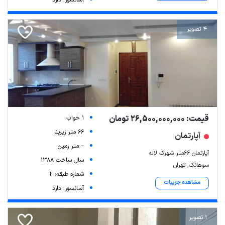
آسانسور: دارد
4 تصویر
قیمت: 26,500,000,000 تومان
1 خواب
66 متر زیربنا
آپارتمان
-- متر زمین
آپارتمان ۶۶متر شهرک لاله
سال ساخت 1388
سوهانک, تهران
شماره طبقه: 2
مشاهده جزییات
آسانسور: دارد
1 تصویر