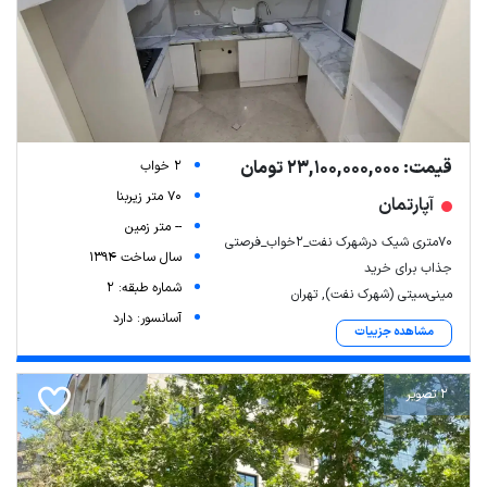
قیمت: 23,100,000,000 تومان
2 خواب
70 متر زیربنا
آپارتمان
-- متر زمین
70متری شیک درشهرک نفت_2خواب_فرصتی
سال ساخت 1394
جذاب برای خرید
شماره طبقه: 2
مینی‌سیتی (شهرک نفت), تهران
آسانسور: دارد
مشاهده جزییات
2 تصویر