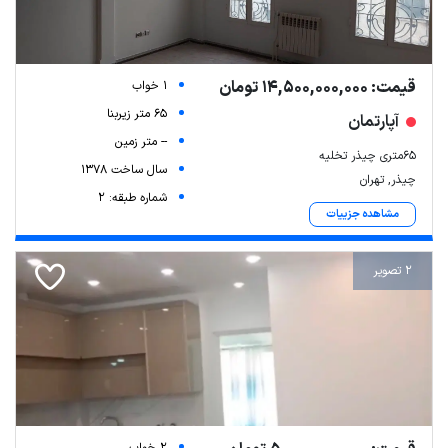
قیمت: 14,500,000,000 تومان
1 خواب
65 متر زیربنا
آپارتمان
-- متر زمین
۶۵متری چیذر تخلیه
سال ساخت 1378
چیذر, تهران
شماره طبقه: 2
مشاهده جزییات
2 تصویر