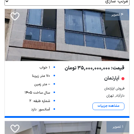
4 تصویر
قیمت: 35,000,000,000 تومان
1 خواب
70 متر زیربنا
آپارتمان
-- متر زمین
فروش اپارتمان
سال ساخت 1405
دارآباد, تهران
شماره طبقه: 2
مشاهده جزییات
آسانسور: دارد
1 تصویر