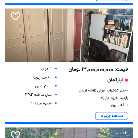
4 تصویر
قیمت: 13,000,000,000 تومان
1 خواب
60 متر زیربنا
آپارتمان
-- متر زمین
۶۰متر تکخواب خوش نقشه اولین
سال ساخت 1382
بازدید_خرید_داراباد
شماره طبقه: 1
دارآباد, تهران
مشاهده جزییات
2 تصویر