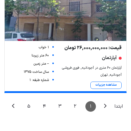
قیمت: 26,000,000,000 تومان
1 خواب
60 متر زیربنا
آپارتمان
-- متر زمین
آپارتمان ۶۰ متری در آجودانیه_ فوری فروشی
سال ساخت 1375
آجودانیه, تهران
شماره طبقه: 1
مشاهده جزییات
5
4
3
2
1
ابتدا