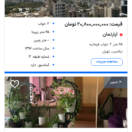
قیمت: 20,800,000,000 تومان
2 خواب
65 متر زیربنا
آپارتمان
-- متر زمین
۶۵ متر ۲ خواب فرمانیه
سال ساخت 1396
دزاشیب, تهران
شماره طبقه: 3
مشاهده جزییات
آسانسور: دارد
4 تصویر