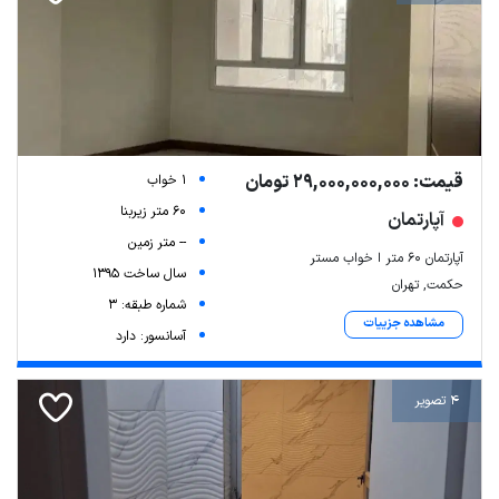
قیمت: 29,000,000,000 تومان
1 خواب
60 متر زیربنا
آپارتمان
-- متر زمین
آپارتمان ۶۰ متر ا خواب مستر
سال ساخت 1395
حکمت, تهران
شماره طبقه: 3
مشاهده جزییات
آسانسور: دارد
4 تصویر