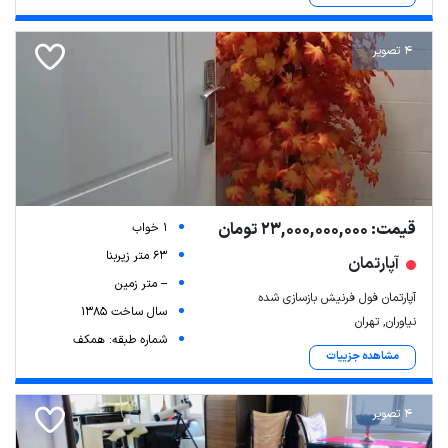
4 تصویر
قیمت: 23,000,000,000 تومان
1 خواب
63 متر زیربنا
آپارتمان
-- متر زمین
آپارتمان فول فرنیش بازسازی شده
سال ساخت 1385
نیاوران, تهران
شماره طبقه: همکف
مشاهده جزییات
4 تصویر