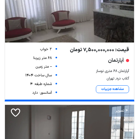
قیمت: 7,500,000,000 تومان
2 خواب
68 متر زیربنا
آپارتمان
-- متر زمین
آپارتمان ۶۸ متری نوساز
سال ساخت 1404
گلاب دره, تهران
شماره طبقه: 4
مشاهده جزییات
آسانسور: دارد
4 تصویر