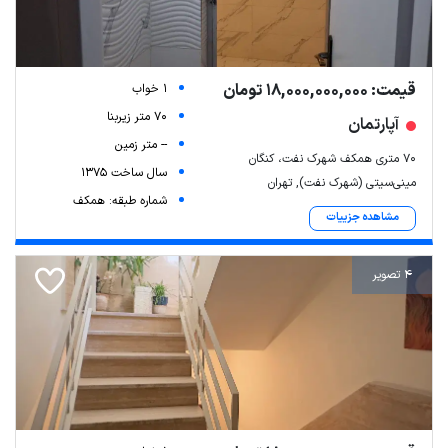
قیمت: 18,000,000,000 تومان
1 خواب
70 متر زیربنا
آپارتمان
-- متر زمین
۷۰ متری همکف شهرک نفت، کنگان
سال ساخت 1375
مینی‌سیتی (شهرک نفت), تهران
شماره طبقه: همکف
مشاهده جزییات
4 تصویر