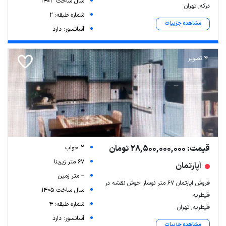
سال ساخت 1403
درکه, تهران
شماره طبقه: 2
مشاهده جزییات
آسانسور: دارد
4 تصویر
قیمت: 28,500,000,000 تومان
2 خواب
67 متر زیربنا
آپارتمان
-- متر زمین
فروش اپارتمان 67 متر نوساز خوش نقشه در
سال ساخت 1405
قیطریه
شماره طبقه: 4
قیطریه, تهران
آسانسور: دارد
مشاهده جزییات