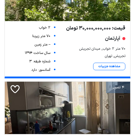
قیمت: 30,000,000,000 تومان
2 خواب
70 متر زیربنا
آپارتمان
-- متر زمین
۷۰ متر ۲ خواب_ میدان تجریش
سال ساخت 1394
تجریش, تهران
شماره طبقه: 3
مشاهده جزییات
آسانسور: دارد
4 تصویر