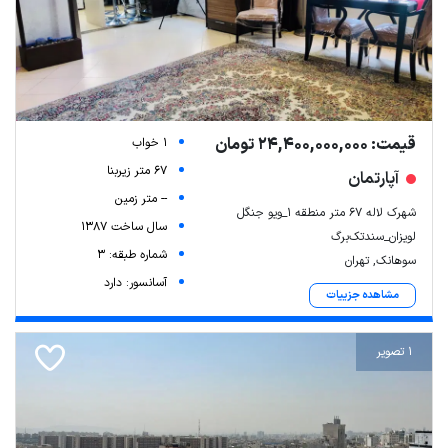
قیمت: 24,400,000,000 تومان
1 خواب
67 متر زیربنا
آپارتمان
-- متر زمین
شهرک لاله ۶۷ متر منطقه ۱_ویو جنگل
سال ساخت 1387
لویزان_سندتک‌برگ
شماره طبقه: 3
سوهانک, تهران
آسانسور: دارد
مشاهده جزییات
1 تصویر