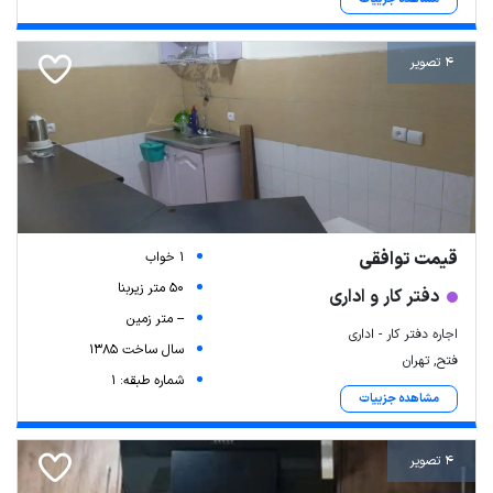
4 تصویر
قیمت توافقی
1 خواب
50 متر زیربنا
دفتر کار و اداری
-- متر زمین
اجاره دفتر کار - اداری
سال ساخت 1385
فتح, تهران
شماره طبقه: 1
مشاهده جزییات
4 تصویر