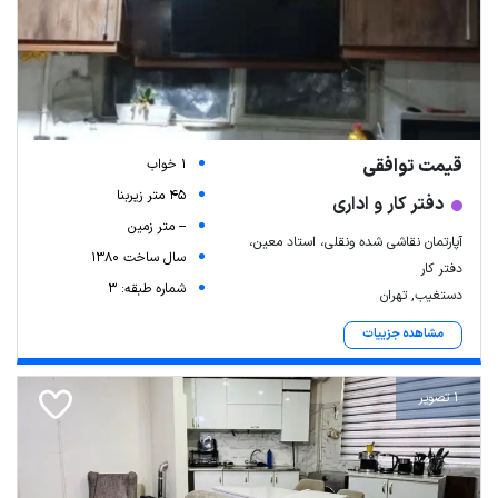
قیمت توافقی
1 خواب
45 متر زیربنا
دفتر کار و اداری
-- متر زمین
آپارتمان نقاشی شده ونقلی، استاد معین،
سال ساخت 1380
دفتر کار
شماره طبقه: 3
دستغیب, تهران
مشاهده جزییات
1 تصویر
Leaflet
| Map data ©
ariamarz.com