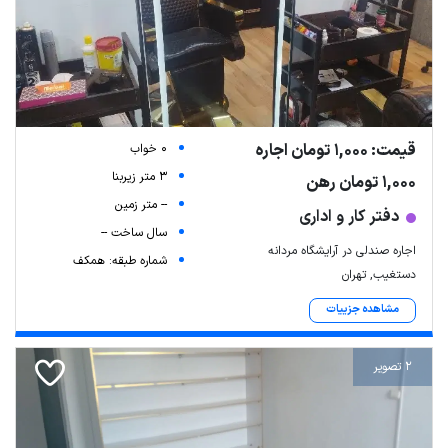
قیمت: 1,000 تومان اجاره
0 خواب
3 متر زیربنا
1,000 تومان رهن
-- متر زمین
دفتر کار و اداری
سال ساخت --
اجاره صندلی در آرایشگاه مردانه
شماره طبقه: همکف
دستغیب, تهران
مشاهده جزییات
2 تصویر