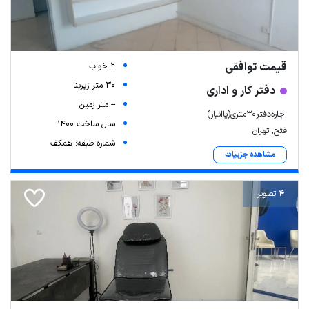
قیمت توافقی
2 خواب
30 متر زیربنا
دفتر کار و اداری
-- متر زمین
اجاره‌دفتر‌۳۰متری(‌یا‌انبار)
سال ساخت 1400
فتح, تهران
شماره طبقه: همکف
مشاهده جزییات
4 تصویر