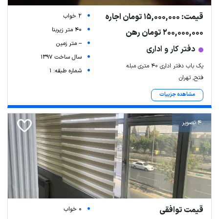
قیمت: 15,000,000 تومان اجاره
2 خواب
40 متر زیربنا
200,000,000 تومان رهن
-- متر زمین
دفتر کار و اداری
سال ساخت 1397
یک باب دفتر اداری ۴۰ متری مبله
شماره طبقه: 1
فتح, تهران
مشاهده جزییات
4 تصویر
قیمت توافقی
0 خواب