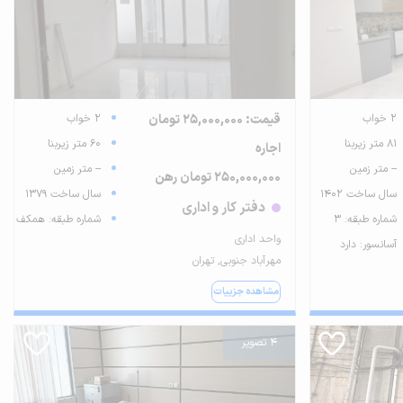
2 خواب
قیمت: 25,000,000 تومان
2 خواب
81 متر زیربنا
60 متر زیربنا
اجاره
-- متر زمین
-- متر زمین
250,000,000 تومان رهن
سال ساخت 1402
سال ساخت 1379
دفتر کار و اداری
شماره طبقه: 3
شماره طبقه: همکف
واحد اداری
آسانسور: دارد
مهرآباد جنوبی, تهران
مشاهده جزییات
4 تصویر