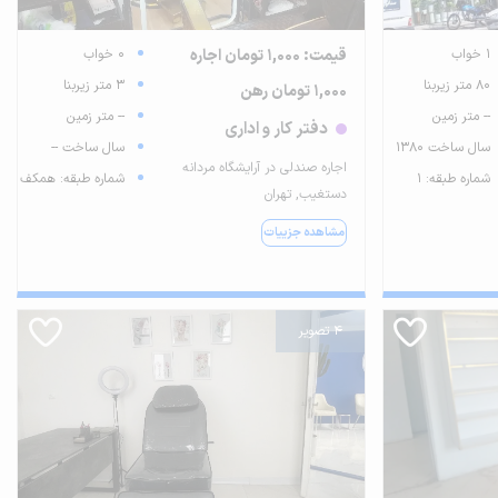
1 خواب
قیمت: 1,000 تومان اجاره
0 خواب
80 متر زیربنا
3 متر زیربنا
1,000 تومان رهن
-- متر زمین
-- متر زمین
دفتر کار و اداری
سال ساخت 1380
سال ساخت --
اجاره صندلی در آرایشگاه مردانه
شماره طبقه: 1
شماره طبقه: همکف
دستغیب, تهران
مشاهده جزییات
4 تصویر