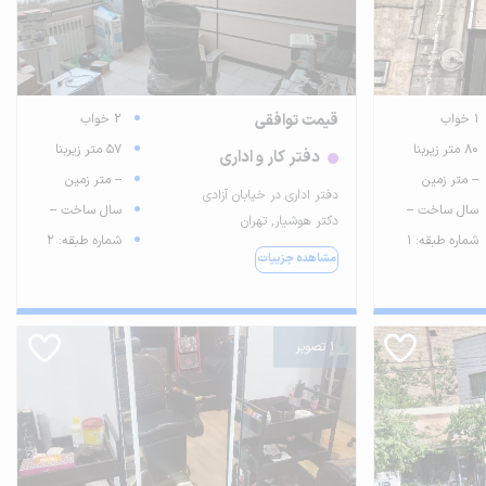
1 خواب
قیمت توافقی
2 خواب
80 متر زیربنا
57 متر زیربنا
دفتر کار و اداری
-- متر زمین
-- متر زمین
دفتر اداری در خیابان آزادی
سال ساخت --
سال ساخت --
دکتر هوشیار, تهران
شماره طبقه: 1
شماره طبقه: 2
مشاهده جزییات
1 تصویر