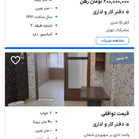
200,000,000 تومان رهن
-- متر زمین
دفتر کار و اداری
سال ساخت 1371
اتاق ۱۵ متری
شماره طبقه: 2
عباس‌آباد, تهران
آسانسور: دارد
مشاهده جزییات
4 تصویر
قیمت توافقی
2 خواب
40 متر زیربنا
دفتر کار و اداری
-- متر زمین
واحد اداری بر سهروردی شمالی