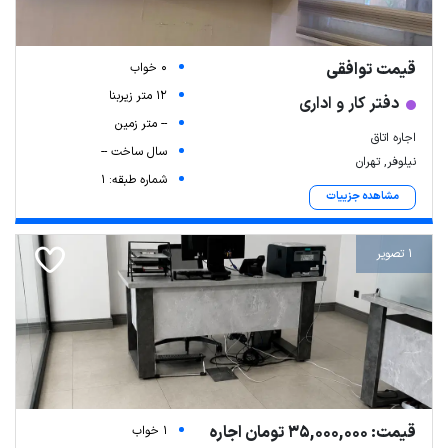
قیمت توافقی
0 خواب
12 متر زیربنا
دفتر کار و اداری
-- متر زمین
اجاره اتاق
سال ساخت --
نیلوفر, تهران
شماره طبقه: 1
مشاهده جزییات
1 تصویر
قیمت: 35,000,000 تومان اجاره
1 خواب