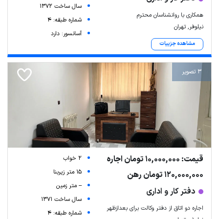
سال ساخت 1372
همکاری با روانشناسان محترم
شماره طبقه: 4
نیلوفر, تهران
آسانسور: دارد
مشاهده جزییات
3 تصویر
قیمت: 10,000,000 تومان اجاره
2 خواب
15 متر زیربنا
120,000,000 تومان رهن
-- متر زمین
دفتر کار و اداری
سال ساخت 1371
اجاره دو اتاق از دفتر وکالت برای بعدازظهر
شماره طبقه: 4