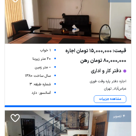
قیمت: 15,000,000 تومان اجاره
1 خواب
20 متر زیربنا
80,000,000 تومان رهن
-- متر زمین
دفتر کار و اداری
سال ساخت 1380
اجاره دفتر پاره وقت فوری
شماره طبقه: 3
عباس‌آباد, تهران
آسانسور: دارد
مشاهده جزییات
4 تصویر