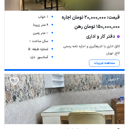
قیمت: 20,000,000 تومان اجاره
1 خواب
9 متر زیربنا
150,000,000 تومان رهن
-- متر زمین
دفتر کار و اداری
سال ساخت --
اتاق اداری با کدرهگیری و اجاره نامه رسمی
شماره طبقه: 5
کاج, تهران
آسانسور: دارد
مشاهده جزییات
2 تصویر