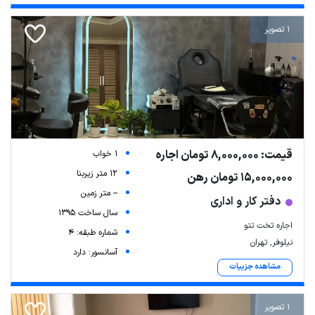
1 تصویر
قیمت: 8,000,000 تومان اجاره
1 خواب
12 متر زیربنا
15,000,000 تومان رهن
-- متر زمین
دفتر کار و اداری
سال ساخت 1395
اجاره تخت تتو
شماره طبقه: 4
نیلوفر, تهران
آسانسور: دارد
مشاهده جزییات
1 تصویر