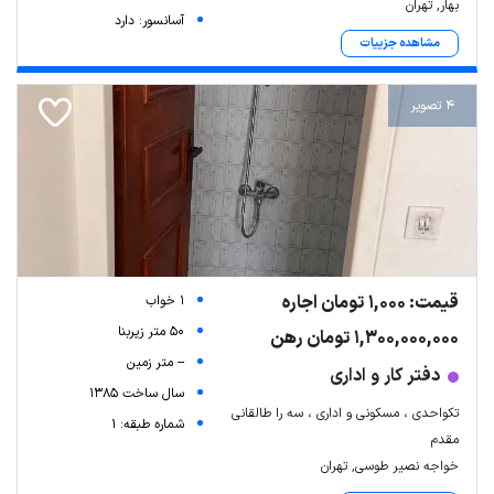
بهار, تهران
آسانسور: دارد
مشاهده جزییات
4 تصویر
قیمت: 1,000 تومان اجاره
1 خواب
50 متر زیربنا
1,300,000,000 تومان رهن
-- متر زمین
دفتر کار و اداری
سال ساخت 1385
تکواحدی ، مسکونی و اداری ، سه را طالقانی
شماره طبقه: 1
مقدم
خواجه نصیر طوسی, تهران