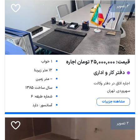
2 تصویر
قیمت: 25,000,000 تومان اجاره
1 خواب
12 متر زیربنا
دفتر کار و اداری
-- متر زمین
اجاره اتاق در دفتر وکالت
سال ساخت 1385
سهروردی, تهران
شماره طبقه: 6
مشاهده جزییات
آسانسور: دارد
2 تصویر