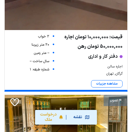
قیمت: 10,000,000 تومان اجاره
2 خواب
20 متر زیربنا
50,000,000 تومان رهن
-- متر زمین
دفتر کار و اداری
سال ساخت --
اجاره سالن
شماره طبقه: 1
گرگان, تهران
مشاهده جزییات
4 تصویر
درخواست
نقشه
ملک