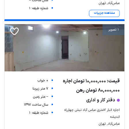
سال ساخت --
عباس‌آباد, تهران
شماره طبقه: 1
مشاهده جزییات
1 تصویر
قیمت: 10,000,000 تومان اجاره
0 خواب
7 متر زیربنا
80,000,000 تومان رهن
-- متر زمین
دفتر کار و اداری
سال ساخت 1397
اجاره انبار ۷متری عباس آباد نبش چهارراه
شماره طبقه: 1
اندیشه
عباس‌آباد, تهران