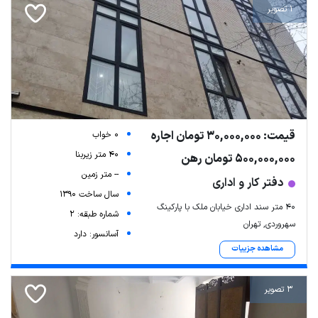
1 تصویر
قیمت: 30,000,000 تومان اجاره
0 خواب
40 متر زیربنا
500,000,000 تومان رهن
-- متر زمین
دفتر کار و اداری
سال ساخت 1390
40 متر سند اداری خیابان ملک با پارکینگ
شماره طبقه: 2
سهروردی, تهران
آسانسور: دارد
مشاهده جزییات
3 تصویر