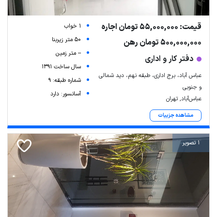
قیمت: 55,000,000 تومان اجاره
1 خواب
50 متر زیربنا
500,000,000 تومان رهن
-- متر زمین
دفتر کار و اداری
سال ساخت 1391
عباس آباد، برج اداری، طبقه نهم، دید شمالی
شماره طبقه: 9
و جنوبی
آسانسور: دارد
عباس‌آباد, تهران
مشاهده جزییات
1 تصویر