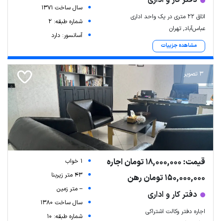
دفتر کار و اداری
سال ساخت 1371
اتاق ۲۲ متری در یک واحد اداری
شماره طبقه: 2
عباس‌آباد, تهران
آسانسور: دارد
مشاهده جزییات
3 تصویر
Leaflet
| Map data ©
ariamarz.com
قیمت: 18,000,000 تومان اجاره
1 خواب
43 متر زیربنا
150,000,000 تومان رهن
-- متر زمین
دفتر کار و اداری
سال ساخت 1380
اجاره دفتر وکالت اشتراکی
شماره طبقه: 10