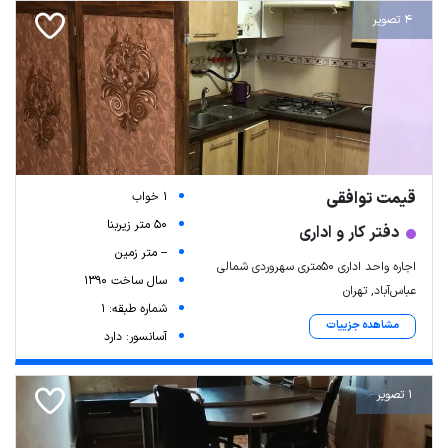
4 تصویر
قیمت توافقی
1 خواب
50 متر زیربنا
دفتر کار و اداری
-- متر زمین
اجاره واحد اداری ۵۰متری سهروردی شمالی
سال ساخت 1390
عباس‌آباد, تهران
شماره طبقه: 1
مشاهده جزییات
آسانسور: دارد
1 تصویر