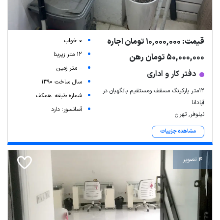
قیمت: 10,000,000 تومان اجاره
0 خواب
12 متر زیربنا
50,000,000 تومان رهن
-- متر زمین
دفتر کار و اداری
سال ساخت 1390
۱۲متر پارکینگ مسقف ومستقیم بانگهبان در
شماره طبقه: همکف
آپادانا
آسانسور: دارد
نیلوفر, تهران
مشاهده جزییات
4 تصویر