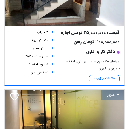
قیمت: 25,000,000 تومان اجاره
2 خواب
50 متر زیربنا
300,000,000 تومان رهن
-- متر زمین
دفتر کار و اداری
سال ساخت 1387
آپارتمان ۵۰ متری سند اداری فول امکانات
شماره طبقه: 1
سهروردی, تهران
آسانسور: دارد
مشاهده جزییات
4 تصویر