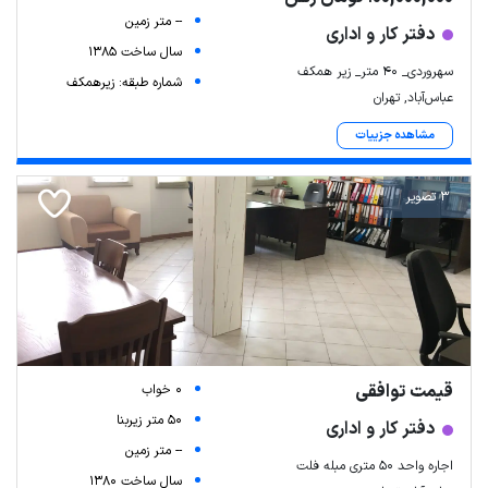
-- متر زمین
دفتر کار و اداری
سال ساخت 1385
سهروردی_ ۴۰ متر_ زیر همکف
شماره طبقه: زیرهمکف
عباس‌آباد, تهران
مشاهده جزییات
3 تصویر
قیمت توافقی
0 خواب
50 متر زیربنا
دفتر کار و اداری
-- متر زمین
اجاره واحد ۵۰ متری مبله فلت
سال ساخت 1380