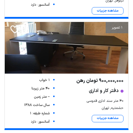
نیلوفر, تهران
آسانسور: دارد
مشاهده جزییات
1 تصویر
900,000,000 تومان رهن
1 خواب
40 متر زیربنا
دفتر کار و اداری
-- متر زمین
۴۰ متر سند اداری قدوسی
سال ساخت 1388
حشمتیه, تهران
شماره طبقه: 1
مشاهده جزییات
آسانسور: دارد