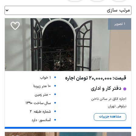
1 تصویر
قیمت: 20,000,000 تومان اجاره
1 خواب
10 متر زیربنا
دفتر کار و اداری
-- متر زمین
اجاره اتاق در سالن ناخن
سال ساخت 1390
نیلوفر, تهران
شماره طبقه: 2
مشاهده جزییات
آسانسور: دارد