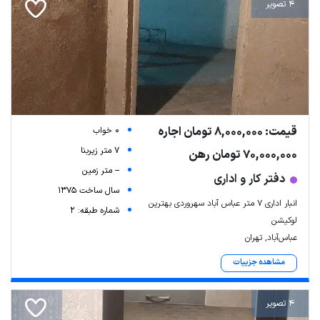
4 تصویر
قیمت: 8,000,000 تومان اجاره
0 خواب
7 متر زیربنا
70,000,000 تومان رهن
-- متر زمین
دفتر کار و اداری
سال ساخت 1375
انبار اداری ۷ متر عباس آباد سهروردی بهترین
شماره طبقه: 2
لوکیشن
عباس‌آباد, تهران
مشاهده جزییات
4 تصویر