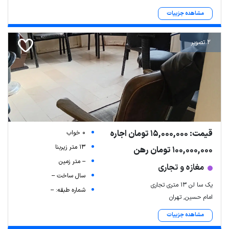
مشاهده جزییات
2 تصویر
قیمت: 15,000,000 تومان اجاره
0 خواب
13 متر زیربنا
100,000,000 تومان رهن
-- متر زمین
مغازه و تجاری
سال ساخت --
یک سا لن ۱۳ متری تجاری
شماره طبقه: --
امام حسین, تهران
مشاهده جزییات