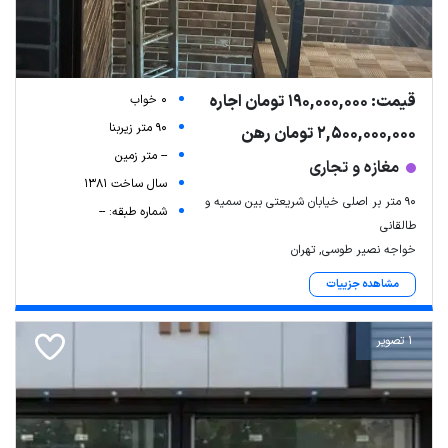
قیمت: 190,000,000 تومان اجاره
0 خواب
90 متر زیربنا
2,500,000,000 تومان رهن
-- متر زمین
مغازه و تجاری
سال ساخت 1381
90 متر بر اصلی خیابان شریعتی بین سمیه و
شماره طبقه: --
طالقانی
خواجه نصیر طوسی, تهران
مشاهده جزییات
1 تصویر