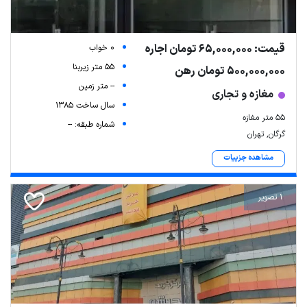
قیمت: 65,000,000 تومان اجاره
0 خواب
55 متر زیربنا
500,000,000 تومان رهن
-- متر زمین
مغازه و تجاری
سال ساخت 1385
۵۵ متر مغازه
شماره طبقه: --
گرگان, تهران
مشاهده جزییات
1 تصویر