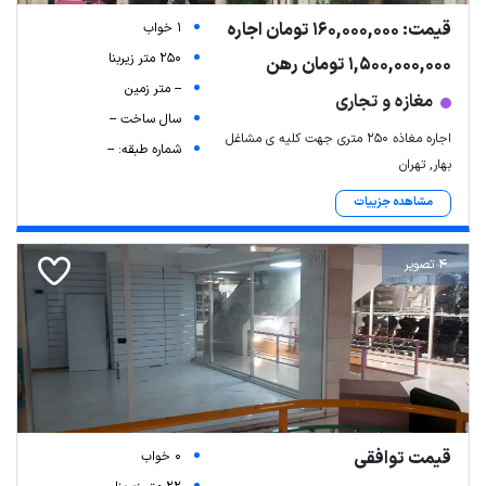
قیمت: 160,000,000 تومان اجاره
1 خواب
250 متر زیربنا
1,500,000,000 تومان رهن
-- متر زمین
مغازه و تجاری
سال ساخت --
اجاره مغاذه ۲۵۰ متری جهت کلیه ی مشاغل
شماره طبقه: --
بهار, تهران
مشاهده جزییات
4 تصویر
Leaflet
| Map data ©
ariamarz.com
قیمت توافقی
0 خواب