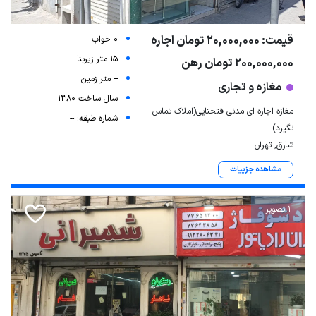
قیمت: 20,000,000 تومان اجاره
0 خواب
15 متر زیربنا
200,000,000 تومان رهن
-- متر زمین
مغازه و تجاری
سال ساخت 1380
مغازه اجاره ای مدنی فتحنایی(املاک تماس
شماره طبقه: --
نگیرد)
شارق, تهران
مشاهده جزییات
1 تصویر