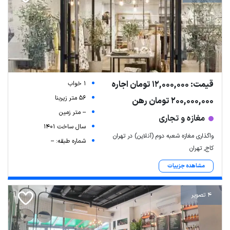
قیمت: 12,000,000 تومان اجاره
1 خواب
56 متر زیربنا
200,000,000 تومان رهن
-- متر زمین
مغازه و تجاری
سال ساخت 1401
واگذاری مغازه شعبه دوم (آنلاین) در تهران
شماره طبقه: --
کاج, تهران
مشاهده جزییات
4 تصویر