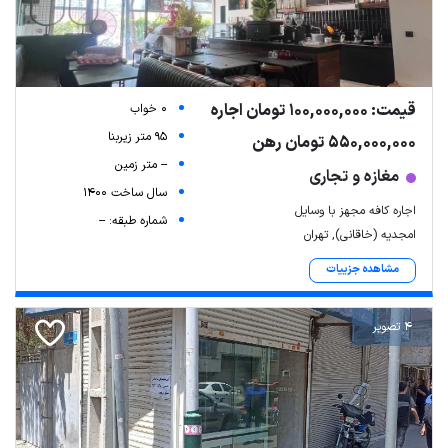
قیمت: 100,000,000 تومان اجاره
0 خواب
95 متر زیربنا
550,000,000 تومان رهن
-- متر زمین
مغازه و تجاری
سال ساخت 1400
اجاره کافه مجهز با وسایل
شماره طبقه: --
امجدیه (خاقانی), تهران
مشاهده جزییات
4 تصویر