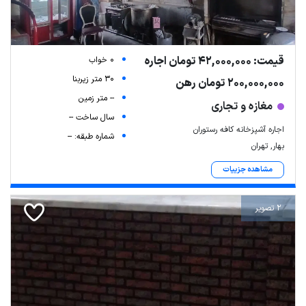
قیمت: 42,000,000 تومان اجاره
0 خواب
30 متر زیربنا
200,000,000 تومان رهن
-- متر زمین
مغازه و تجاری
سال ساخت --
اجاره آشپزخانه کافه رستوران
شماره طبقه: --
بهار, تهران
مشاهده جزییات
2 تصویر