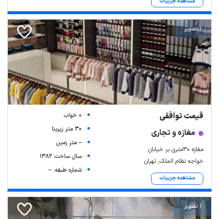
مشاهده جزییات
1 تصویر
قیمت توافقی
0 خواب
30 متر زیربنا
مغازه و تجاری
-- متر زمین
مغازه 30متری بر خیابان
سال ساخت 1382
خواجه نظام الملک, تهران
شماره طبقه: --
مشاهده جزییات
1 تصویر