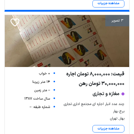
مشاهده جزییات
3 تصویر
قیمت: 8,000,000 تومان اجاره
0 خواب
14 متر زیربنا
30,000,000 تومان رهن
-- متر زمین
مغازه و تجاری
سال ساخت 1387
چند عدد انبار اجاره ای مجتمع اداری تجاری
شماره طبقه: --
برج بهار
بهار, تهران
مشاهده جزییات