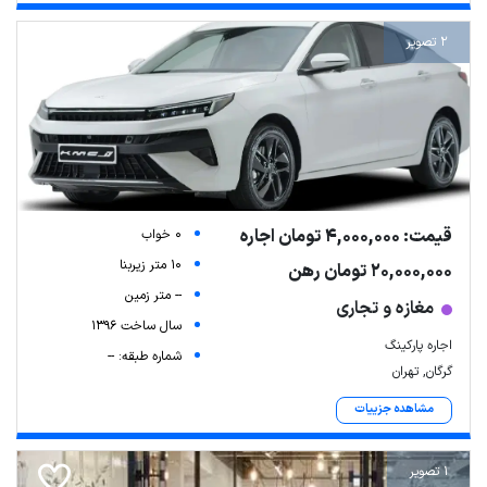
2 تصویر
قیمت: 4,000,000 تومان اجاره
0 خواب
10 متر زیربنا
20,000,000 تومان رهن
-- متر زمین
مغازه و تجاری
سال ساخت 1396
اجاره پارکینگ
شماره طبقه: --
گرگان, تهران
مشاهده جزییات
1 تصویر