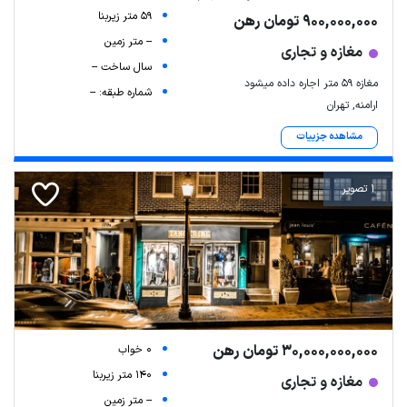
59 متر زیربنا
900,000,000 تومان رهن
-- متر زمین
مغازه و تجاری
سال ساخت --
مغازه 59 متر اجاره داده میشود
شماره طبقه: --
ارامنه, تهران
مشاهده جزییات
1 تصویر
30,000,000,000 تومان رهن
0 خواب
140 متر زیربنا
مغازه و تجاری
-- متر زمین