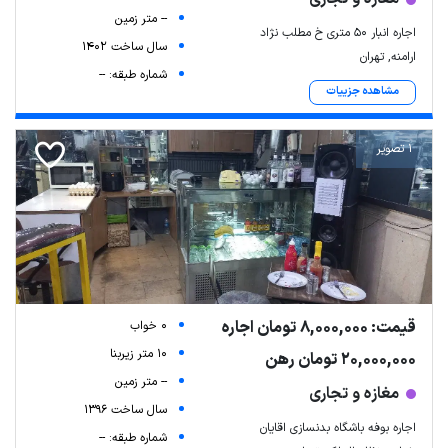
-- متر زمین
اجاره انبار ۵۰ متری خ مطلب نژاد
سال ساخت 1402
ارامنه, تهران
شماره طبقه: --
مشاهده جزییات
1 تصویر
قیمت: 8,000,000 تومان اجاره
0 خواب
10 متر زیربنا
20,000,000 تومان رهن
-- متر زمین
مغازه و تجاری
سال ساخت 1396
اجاره بوفه باشگاه بدنسازی اقایان
شماره طبقه: --