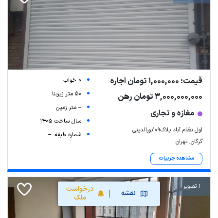
قیمت: 1,000,000 تومان اجاره
0 خواب
50 متر زیربنا
3,000,000,000 تومان رهن
-- متر زمین
مغازه و تجاری
سال ساخت 1405
اول نظام آباد پلاک109نورالدینی
شماره طبقه: --
گرگان, تهران
مشاهده جزییات
1 تصویر
درخواست
نقشه
ملک