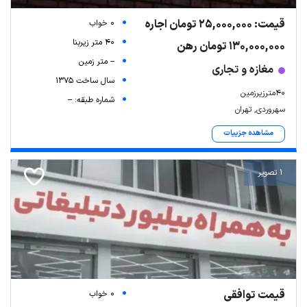
قیمت: 25,000,000 تومان اجاره
0 خواب
40 متر زیربنا
130,000,000 تومان رهن
-- متر زمین
مغازه و تجاری
سال ساخت 1375
40مترزیرزمین
شماره طبقه: --
سهروردی, تهران
مشاهده جزییات
1 تصویر
قیمت توافقی
0 خواب