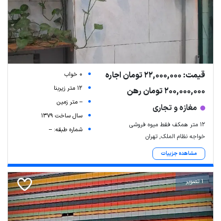
قیمت: 22,000,000 تومان اجاره
0 خواب
12 متر زیربنا
200,000,000 تومان رهن
-- متر زمین
مغازه و تجاری
سال ساخت 1379
۱۲ متر همکف فقط میوه فروشی
شماره طبقه: --
خواجه نظام الملک, تهران
مشاهده جزییات
1 تصویر