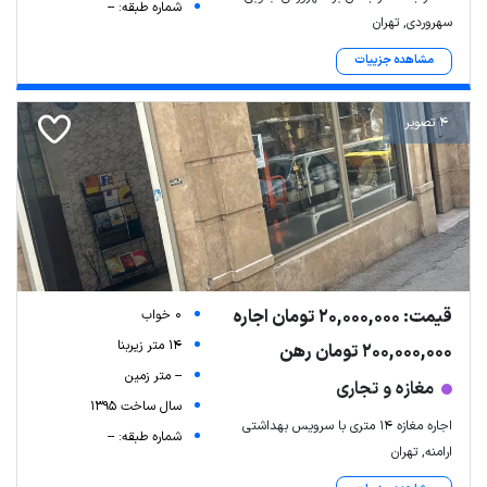
شماره طبقه: --
سهروردی, تهران
مشاهده جزییات
4 تصویر
قیمت: 20,000,000 تومان اجاره
0 خواب
14 متر زیربنا
200,000,000 تومان رهن
-- متر زمین
مغازه و تجاری
سال ساخت 1395
اجاره مغازه ۱۴ متری با سرویس بهداشتی
شماره طبقه: --
ارامنه, تهران