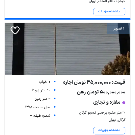
خواجه نظام الملک, تهران
مشاهده جزییات
1 تصویر
قیمت: 35,000,000 تومان اجاره
0 خواب
20 متر زیربنا
500,000,000 تومان رهن
-- متر زمین
مغازه و تجاری
سال ساخت 1398
۲۰متر مغازه براصلی نامجو گرگان
شماره طبقه: --
گرگان, تهران
مشاهده جزییات