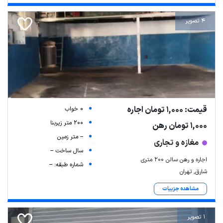
4 تصویر
قیمت: 1,000 تومان اجاره
0 خواب
200 متر زیربنا
1,000 تومان رهن
-- متر زمین
مغازه و تجاری
سال ساخت --
اجاره و رهن سالن ۲۰۰ متری
شماره طبقه: --
شارق, تهران
مشاهده جزییات
1 تصویر