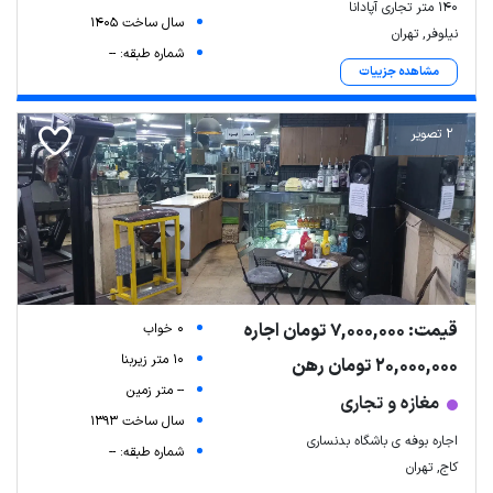
۱۴۰ متر تجاری آپادانا
سال ساخت 1405
نیلوفر, تهران
شماره طبقه: --
مشاهده جزییات
2 تصویر
قیمت: 7,000,000 تومان اجاره
0 خواب
10 متر زیربنا
20,000,000 تومان رهن
-- متر زمین
مغازه و تجاری
سال ساخت 1393
اجاره بوفه ی باشگاه بدنساری
شماره طبقه: --
کاج, تهران