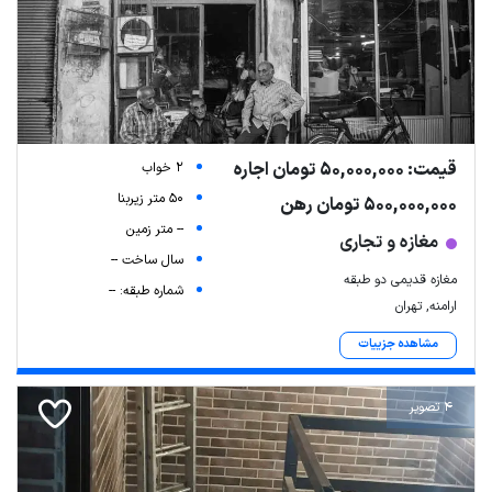
قیمت: 50,000,000 تومان اجاره
2 خواب
50 متر زیربنا
500,000,000 تومان رهن
-- متر زمین
مغازه و تجاری
سال ساخت --
مغازه قدیمی دو طبقه
شماره طبقه: --
ارامنه, تهران
مشاهده جزییات
4 تصویر