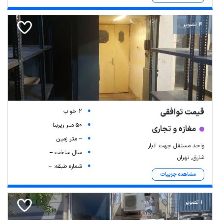
4 تصویر
قیمت توافقی
2 خواب
50 متر زیربنا
مغازه و تجاری
-- متر زمین
واحد مستقل جهت انبار
سال ساخت --
شارق, تهران
شماره طبقه: --
مشاهده جزییات
1 تصویر