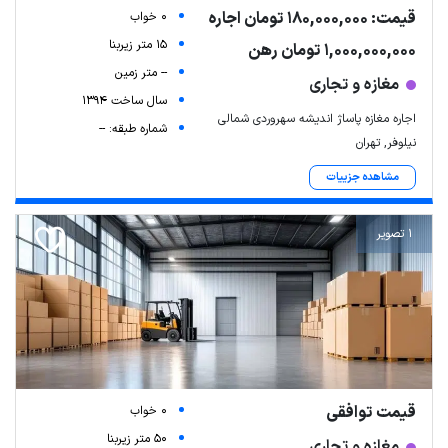
قیمت: 180,000,000 تومان اجاره
0 خواب
15 متر زیربنا
1,000,000,000 تومان رهن
-- متر زمین
مغازه و تجاری
سال ساخت 1394
اجاره مغازه پاساژ اندیشه سهروردی شمالی
شماره طبقه: --
نیلوفر, تهران
مشاهده جزییات
1 تصویر
قیمت توافقی
0 خواب
50 متر زیربنا
مغازه و تجاری