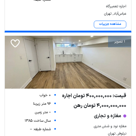
اجاره تعمیرگاه
عباس‌آباد, تهران
مشاهده جزییات
1 تصویر
قیمت: 400,000,000 تومان اجاره
0 خواب
96 متر زیربنا
4,000,000,000 تومان رهن
-- متر زمین
مغازه و تجاری
سال ساخت 1385
مغازه نود و شش متری
شماره طبقه: --
نیلوفر, تهران