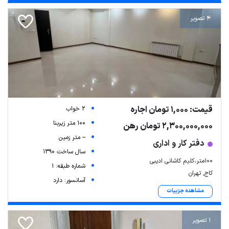
4 تصویر
قیمت: 1,000 تومان اجاره
2 خواب
100 متر زیربنا
2,300,000,000 تومان رهن
-- متر زمین
دفتر کار و اداری
سال ساخت 1390
۱۰۰متر،کلیم کاشانی ادیبی
شماره طبقه: 1
کاج, تهران
آسانسور: دارد
مشاهده جزییات
1 تصویر