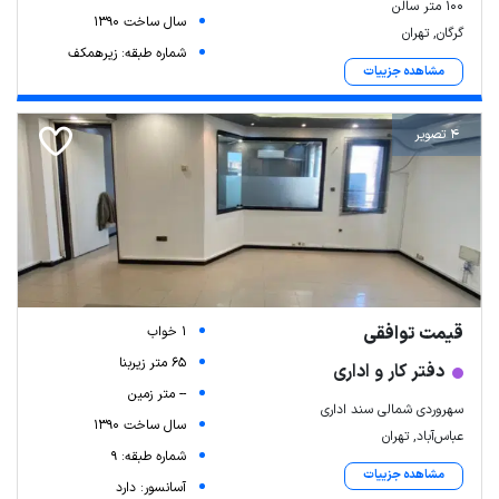
۱۰۰ متر سالن
سال ساخت 1390
گرگان, تهران
شماره طبقه: زیرهمکف
مشاهده جزییات
4 تصویر
Leaflet
| Map data ©
ariamarz.com
قیمت توافقی
1 خواب
65 متر زیربنا
دفتر کار و اداری
-- متر زمین
سهروردی شمالی سند اداری
سال ساخت 1390
عباس‌آباد, تهران
شماره طبقه: 9
مشاهده جزییات
آسانسور: دارد