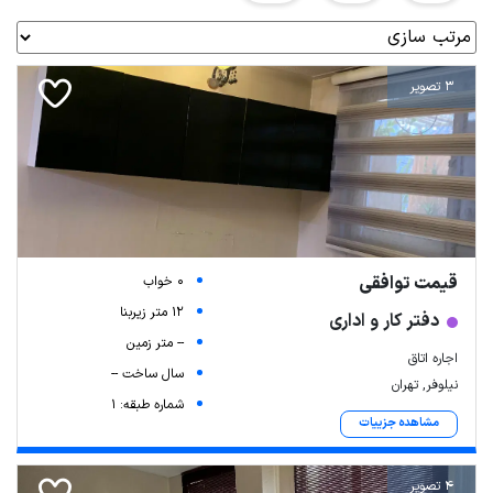
3 تصویر
قیمت توافقی
0 خواب
12 متر زیربنا
دفتر کار و اداری
-- متر زمین
اجاره اتاق
سال ساخت --
نیلوفر, تهران
شماره طبقه: 1
مشاهده جزییات
4 تصویر