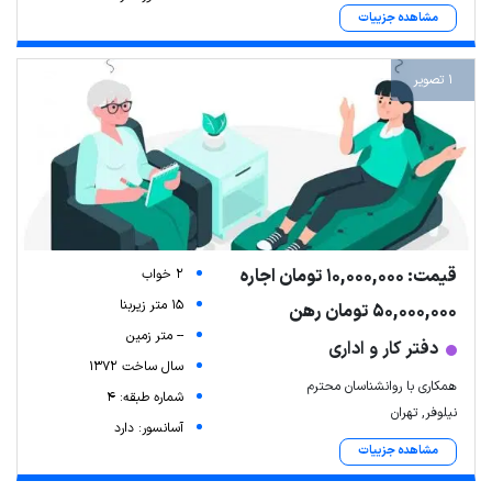
مشاهده جزییات
1 تصویر
قیمت: 10,000,000 تومان اجاره
2 خواب
15 متر زیربنا
50,000,000 تومان رهن
-- متر زمین
دفتر کار و اداری
سال ساخت 1372
همکاری با روانشناسان محترم
شماره طبقه: 4
نیلوفر, تهران
آسانسور: دارد
مشاهده جزییات