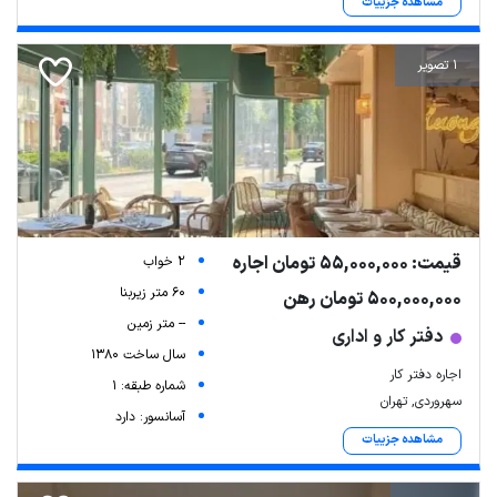
مشاهده جزییات
1 تصویر
قیمت: 55,000,000 تومان اجاره
2 خواب
60 متر زیربنا
500,000,000 تومان رهن
-- متر زمین
دفتر کار و اداری
سال ساخت 1380
اجاره دفتر کار
شماره طبقه: 1
سهروردی, تهران
آسانسور: دارد
مشاهده جزییات