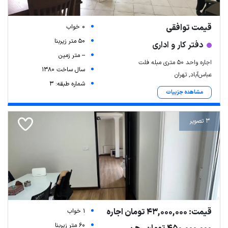
قیمت توافقی
0 خواب
50 متر زیربنا
دفتر کار و اداری
-- متر زمین
اجاره واحد ۵۰ متری مبله فلت
سال ساخت 1380
عباس‌آباد, تهران
شماره طبقه: 3
مشاهده جزییات
3 تصویر
قیمت: 43,000,000 تومان اجاره
1 خواب
60 متر زیربنا