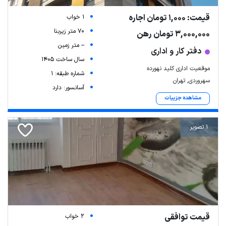
قیمت: 1,000 تومان اجاره
1 خواب
70 متر زیربنا
3,000,000 تومان رهن
-- متر زمین
دفتر کار و اداری
سال ساخت 1405
موقعیت اداری کلید نهورده
شماره طبقه: 1
سهروردی, تهران
آسانسور: دارد
مشاهده جزییات
1 تصویر
قیمت توافقی
2 خواب