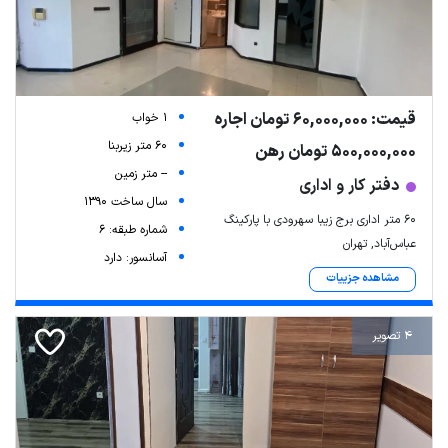
قیمت: 60,000,000 تومان اجاره
1 خواب
60 متر زیربنا
500,000,000 تومان رهن
-- متر زمین
دفتر کار و اداری
سال ساخت 1390
۶۰ متر اداری برج زیبا سهرودی با پارکینگ
شماره طبقه: 6
عباس‌آباد, تهران
آسانسور: دارد
مشاهده جزییات
4 تصویر