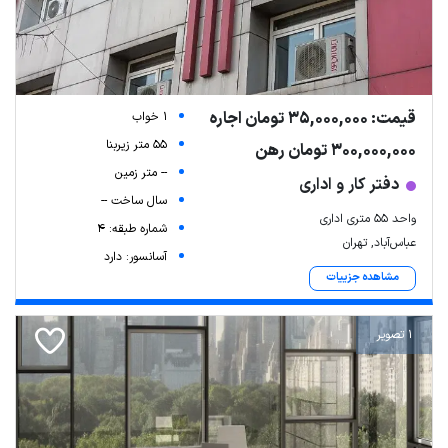
قیمت: 35,000,000 تومان اجاره
1 خواب
55 متر زیربنا
300,000,000 تومان رهن
-- متر زمین
دفتر کار و اداری
سال ساخت --
واحد ۵۵ متری اداری
شماره طبقه: 4
عباس‌آباد, تهران
آسانسور: دارد
مشاهده جزییات
1 تصویر