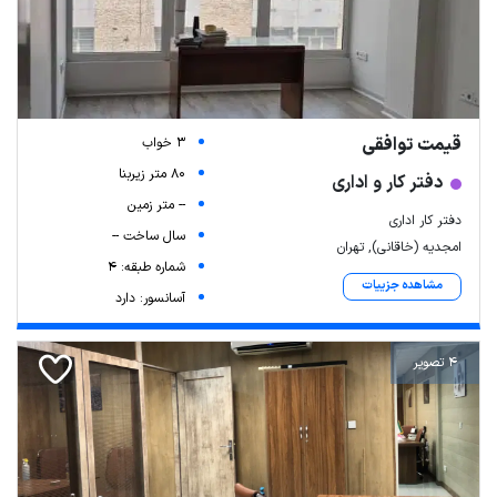
قیمت توافقی
3 خواب
80 متر زیربنا
دفتر کار و اداری
-- متر زمین
دفتر کار اداری
سال ساخت --
امجدیه (خاقانی), تهران
شماره طبقه: 4
مشاهده جزییات
آسانسور: دارد
4 تصویر