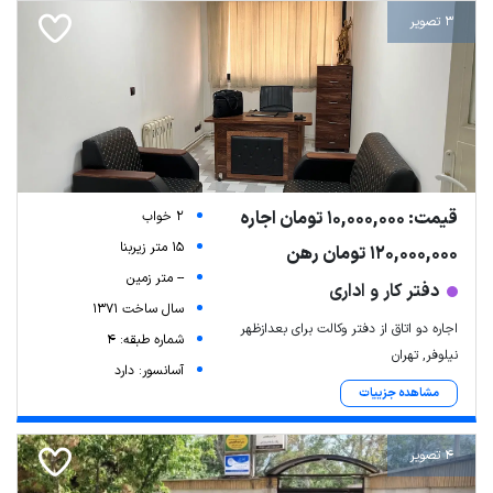
3 تصویر
قیمت: 10,000,000 تومان اجاره
2 خواب
15 متر زیربنا
120,000,000 تومان رهن
-- متر زمین
دفتر کار و اداری
سال ساخت 1371
اجاره دو اتاق از دفتر وکالت برای بعدازظهر
شماره طبقه: 4
نیلوفر, تهران
آسانسور: دارد
مشاهده جزییات
4 تصویر