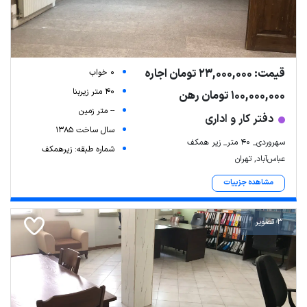
قیمت: 23,000,000 تومان اجاره
0 خواب
40 متر زیربنا
100,000,000 تومان رهن
-- متر زمین
دفتر کار و اداری
سال ساخت 1385
سهروردی_ ۴۰ متر_ زیر همکف
شماره طبقه: زیرهمکف
عباس‌آباد, تهران
مشاهده جزییات
3 تصویر