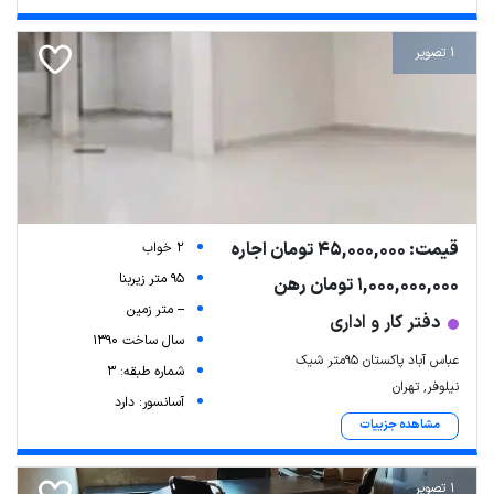
1 تصویر
قیمت: 45,000,000 تومان اجاره
2 خواب
95 متر زیربنا
1,000,000,000 تومان رهن
-- متر زمین
دفتر کار و اداری
سال ساخت 1390
عباس آباد پاکستان ۹۵متر شیک
شماره طبقه: 3
نیلوفر, تهران
آسانسور: دارد
مشاهده جزییات
1 تصویر