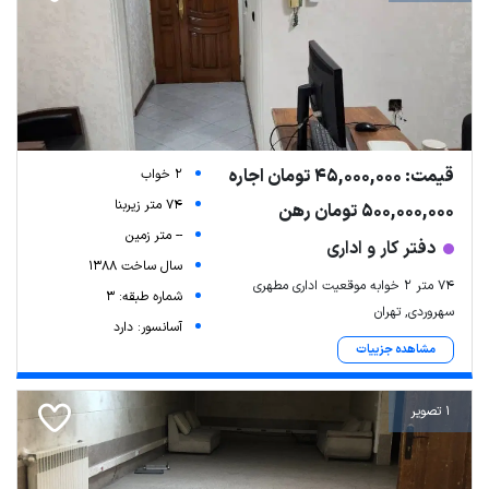
قیمت: 45,000,000 تومان اجاره
2 خواب
74 متر زیربنا
500,000,000 تومان رهن
-- متر زمین
دفتر کار و اداری
سال ساخت 1388
۷۴ متر ۲ خوابه موقعیت اداری مطهری
شماره طبقه: 3
سهروردی, تهران
آسانسور: دارد
مشاهده جزییات
1 تصویر