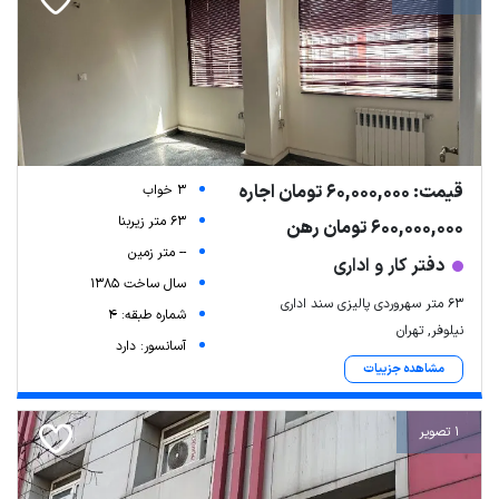
قیمت: 60,000,000 تومان اجاره
3 خواب
63 متر زیربنا
600,000,000 تومان رهن
-- متر زمین
دفتر کار و اداری
سال ساخت 1385
۶۳ متر سهروردی پالیزی سند اداری
شماره طبقه: 4
نیلوفر, تهران
آسانسور: دارد
مشاهده جزییات
1 تصویر