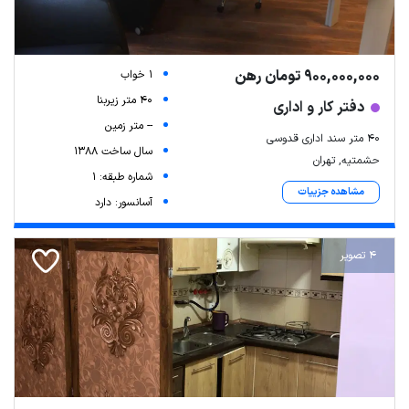
900,000,000 تومان رهن
1 خواب
40 متر زیربنا
دفتر کار و اداری
-- متر زمین
۴۰ متر سند اداری قدوسی
سال ساخت 1388
حشمتیه, تهران
شماره طبقه: 1
مشاهده جزییات
آسانسور: دارد
4 تصویر