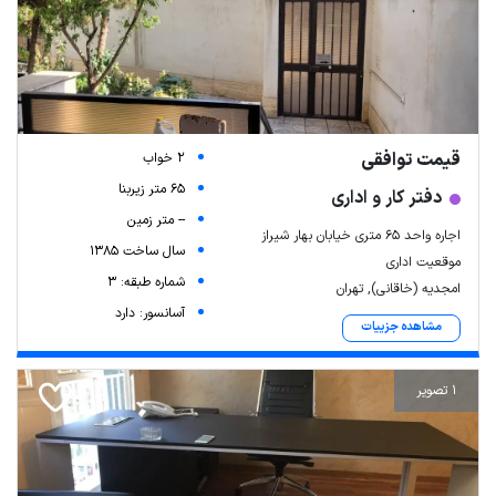
قیمت توافقی
2 خواب
65 متر زیربنا
دفتر کار و اداری
-- متر زمین
اجاره واحد 65 متری خیابان بهار شیراز
سال ساخت 1385
موقعیت اداری
شماره طبقه: 3
امجدیه (خاقانی), تهران
آسانسور: دارد
مشاهده جزییات
1 تصویر