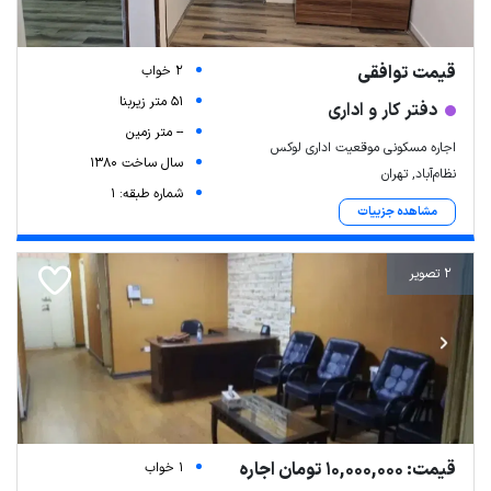
قیمت توافقی
2 خواب
51 متر زیربنا
دفتر کار و اداری
-- متر زمین
اجاره مسکونی موقعیت اداری لوکس
سال ساخت 1380
نظام‌آباد, تهران
شماره طبقه: 1
مشاهده جزییات
2 تصویر
قیمت: 10,000,000 تومان اجاره
1 خواب