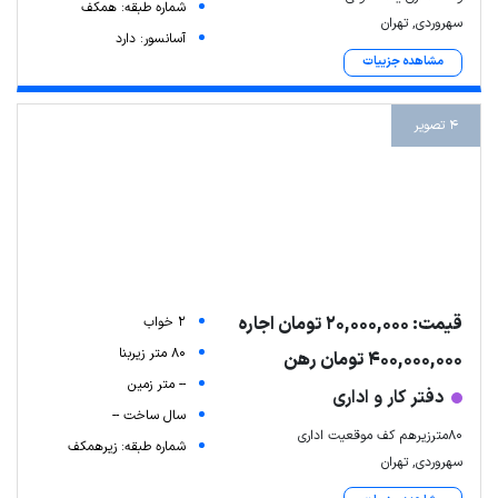
شماره طبقه: همکف
سهروردی, تهران
آسانسور: دارد
مشاهده جزییات
4 تصویر
قیمت: 20,000,000 تومان اجاره
2 خواب
80 متر زیربنا
400,000,000 تومان رهن
-- متر زمین
دفتر کار و اداری
سال ساخت --
80مترزیرهم کف موقعیت اداری
شماره طبقه: زیرهمکف
سهروردی, تهران