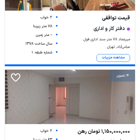
قیمت توافقی
2 خواب
78 متر زیربنا
دفتر کار و اداری
-- متر زمین
میرعماد ۷۸ متر سند اداری فول
سال ساخت 1378
عباس‌آباد, تهران
شماره طبقه: 1
مشاهده جزییات
4 تصویر
1,150,000,000 تومان رهن
2 خواب
63 متر زیربنا