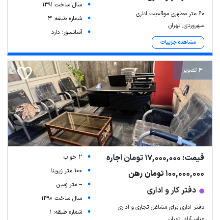
سال ساخت 1391
۶۰ متر مطهری موقعیت اداری
شماره طبقه: 3
سهروردی, تهران
آسانسور: دارد
مشاهده جزییات
4 تصویر
قیمت: 17,000,000 تومان اجاره
2 خواب
100 متر زیربنا
100,000,000 تومان رهن
-- متر زمین
دفتر کار و اداری
سال ساخت 1390
دفتر ا‌داری برای مشاغل تجاری و ا‌داری
شماره طبقه: 1
عباس‌آباد, تهران