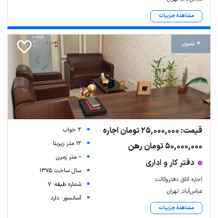
مشاهده جزییات
4 تصویر
قیمت: 25,000,000 تومان اجاره
2 خواب
12 متر زیربنا
50,000,000 تومان رهن
-- متر زمین
دفتر کار و اداری
سال ساخت 1375
اجاره اتاق دفتروکالت
شماره طبقه: 7
عباس‌آباد, تهران
آسانسور: دارد
مشاهده جزییات