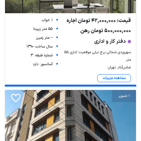
قیمت: 42,000,000 تومان اجاره
1 خواب
55 متر زیربنا
500,000,000 تومان رهن
-- متر زمین
دفتر کار و اداری
سال ساخت 1390
سهروردی شمالی برج نیلی موقعیت اداری 55
شماره طبقه: 3
متر
آسانسور: دارد
عباس‌آباد, تهران
مشاهده جزییات
1 تصویر