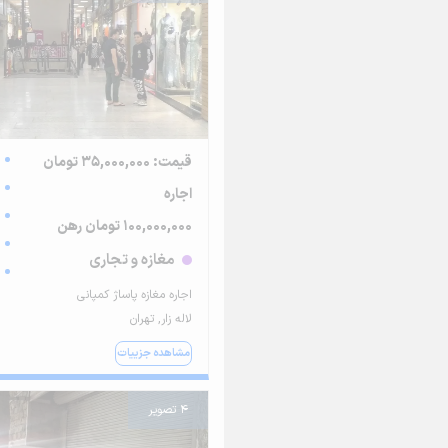
قیمت: 35,000,000 تومان
اجاره
100,000,000 تومان رهن
مغازه و تجاری
اجاره مغازه پاساژ کمپانی
لاله زار, تهران
مشاهده جزییات
4 تصویر