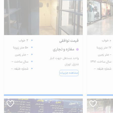
0 خواب
قیمت توافقی
2 خواب
17 متر زیربنا
50 متر زیربنا
مغازه و تجاری
-- متر زمین
-- متر زمین
واحد مستقل جهت انبار
سال ساخت 1371
سال ساخت --
شارق, تهران
شماره طبقه: --
شماره طبقه: --
مشاهده جزییات
1 تصویر