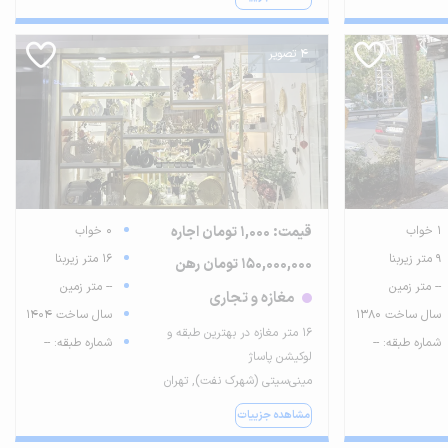
4 تصویر
1 خواب
قیمت: 1,000 تومان اجاره
0 خواب
9 متر زیربنا
16 متر زیربنا
150,000,000 تومان رهن
-- متر زمین
-- متر زمین
مغازه و تجاری
سال ساخت 1380
سال ساخت 1404
۱۶ متر مغازه در بهترین طبقه و
شماره طبقه: --
شماره طبقه: --
لوکیشن پاساژ
مینی‌سیتی (شهرک نفت), تهران
مشاهده جزییات