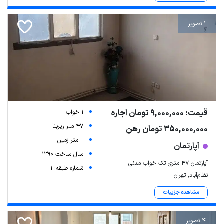
1 تصویر
قیمت: 9,000,000 تومان اجاره
1 خواب
47 متر زیربنا
350,000,000 تومان رهن
-- متر زمین
آپارتمان
سال ساخت 1390
آپارتمان ۴۷ متری تک خواب مدنی
شماره طبقه: 1
نظام‌آباد, تهران
مشاهده جزییات
4 تصویر