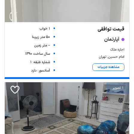
قیمت توافقی
1 خواب
50 متر زیربنا
آپارتمان
-- متر زمین
اجاره ملک
سال ساخت 1390
امام حسین, تهران
شماره طبقه: 1
مشاهده جزییات
آسانسور: دارد
1 تصویر