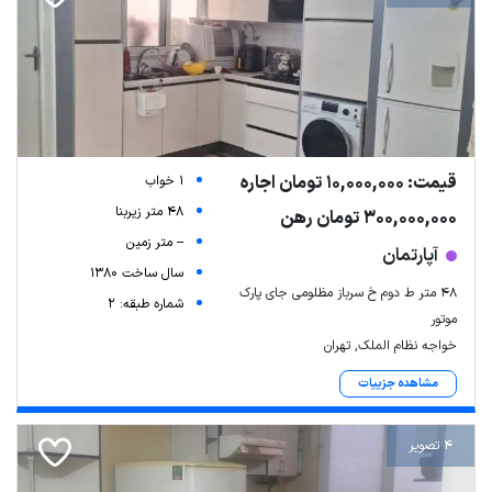
قیمت: 10,000,000 تومان اجاره
1 خواب
48 متر زیربنا
300,000,000 تومان رهن
-- متر زمین
آپارتمان
سال ساخت 1380
۴۸ متر ط دوم خ سرباز مظلومی جای پارک
شماره طبقه: 2
موتور
خواجه نظام الملک, تهران
مشاهده جزییات
4 تصویر