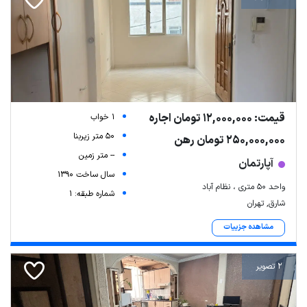
قیمت: 12,000,000 تومان اجاره
1 خواب
50 متر زیربنا
250,000,000 تومان رهن
-- متر زمین
آپارتمان
سال ساخت 1390
واحد ۵۰ متری ، نظام آباد
شماره طبقه: 1
شارق, تهران
مشاهده جزییات
2 تصویر