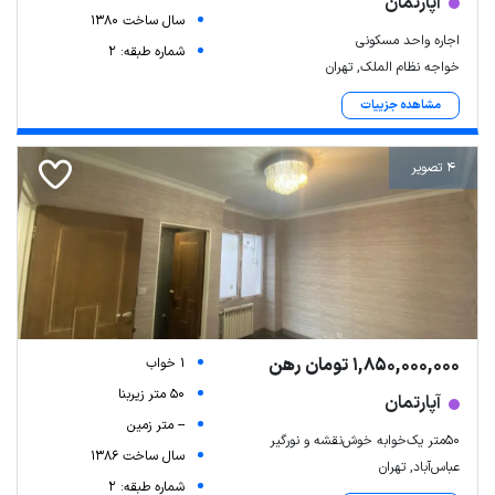
آپارتمان
سال ساخت 1380
اجاره واحد مسکونی
شماره طبقه: 2
خواجه نظام الملک, تهران
مشاهده جزییات
4 تصویر
1,850,000,000 تومان رهن
1 خواب
50 متر زیربنا
آپارتمان
-- متر زمین
۵۰متر یک‌خوابه خوش‌نقشه و نورگیر
سال ساخت 1386
عباس‌آباد, تهران
شماره طبقه: 2