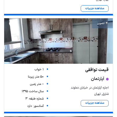
مشاهده جزییات
4 تصویر
قیمت توافقی
1 خواب
50 متر زیربنا
آپارتمان
-- متر زمین
اجاره آپارتمان در خیابان دماوند
سال ساخت 1395
شارق, تهران
شماره طبقه: 3
مشاهده جزییات
آسانسور: دارد