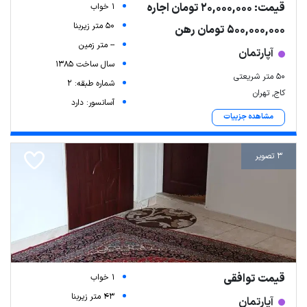
قیمت: 20,000,000 تومان اجاره
1 خواب
50 متر زیربنا
500,000,000 تومان رهن
-- متر زمین
آپارتمان
سال ساخت 1385
۵۰ متر شریعتی
شماره طبقه: 2
کاج, تهران
آسانسور: دارد
مشاهده جزییات
3 تصویر
قیمت توافقی
1 خواب
43 متر زیربنا
آپارتمان