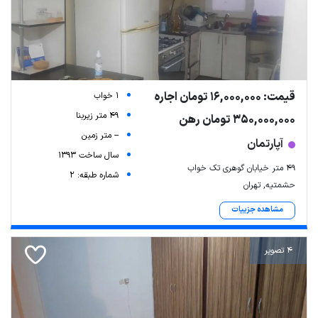
قیمت: 16,000,000 تومان اجاره
1 خواب
49 متر زیربنا
350,000,000 تومان رهن
-- متر زمین
آپارتمان
سال ساخت 1393
۴۹ متر خیابان گوهری تک خواب
شماره طبقه: 2
حشمتیه, تهران
مشاهده جزییات
4 تصویر