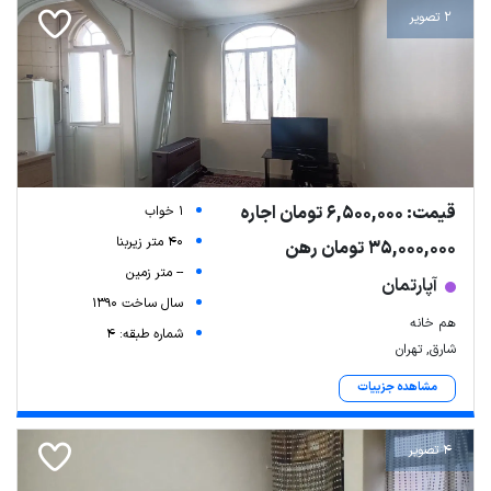
2 تصویر
قیمت: 6,500,000 تومان اجاره
1 خواب
40 متر زیربنا
35,000,000 تومان رهن
-- متر زمین
آپارتمان
سال ساخت 1390
هم خانه
شماره طبقه: 4
شارق, تهران
مشاهده جزییات
4 تصویر