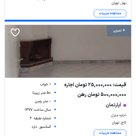
بهار, تهران
مشاهده جزییات
4 تصویر
قیمت: 25,000,000 تومان اجاره
1 خواب
50 متر زیربنا
500,000,000 تومان رهن
-- متر زمین
آپارتمان
سال ساخت 1377
اجاره منزل
شماره طبقه: 2
کاج, تهران
آسانسور: دارد
مشاهده جزییات