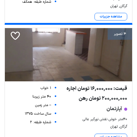
شماره طبقه: همکف
گرگان, تهران
مشاهده جزییات
4 تصویر
قیمت: 16,000,000 تومان اجاره
1 خواب
40 متر زیربنا
200,000,000 تومان رهن
-- متر زمین
آپارتمان
سال ساخت 1375
۴۰متر خوش نقش نورگیر عالی
شماره طبقه: 2
گرگان, تهران