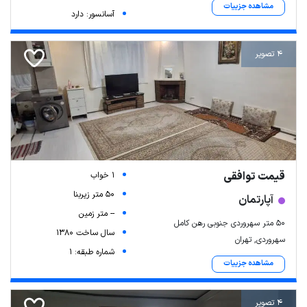
مشاهده جزییات
آسانسور: دارد
4 تصویر
قیمت توافقی
1 خواب
50 متر زیربنا
آپارتمان
-- متر زمین
۵۰ متر سهروردی جنوبی رهن کامل
سال ساخت 1380
سهروردی, تهران
شماره طبقه: 1
مشاهده جزییات
4 تصویر