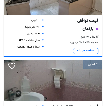
قیمت توافقی
1 خواب
40 متر زیربنا
آپارتمان
-- متر زمین
آپارتمان ۴۰ متری
سال ساخت 1384
خواجه نظام الملک, تهران
شماره طبقه: همکف
مشاهده جزییات
4 تصویر