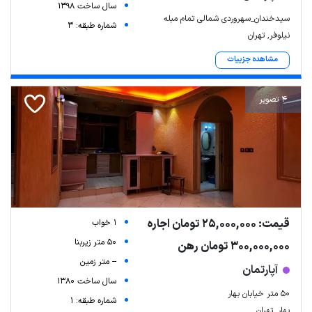
سال ساخت 1398
سیدخندان_سهروردی شمالی تمام مبله
شماره طبقه: 3
نیلوفر, تهران
مشاهده جزییات
4 تصویر
Leaflet
| Map data ©
ariamarz.com
قیمت: 25,000,000 تومان اجاره
1 خواب
50 متر زیربنا
300,000,000 تومان رهن
-- متر زمین
آپارتمان
سال ساخت 1380
۵۰ متر خیابان بهار
شماره طبقه: 1
بهار, تهران