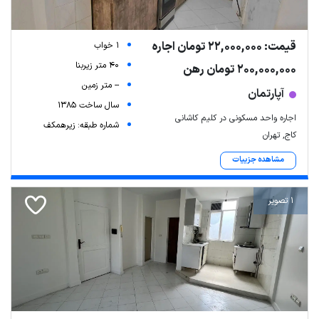
قیمت: 22,000,000 تومان اجاره
1 خواب
40 متر زیربنا
200,000,000 تومان رهن
-- متر زمین
آپارتمان
سال ساخت 1385
اجاره واحد مسکونی در کلیم کاشانی
شماره طبقه: زیرهمکف
کاج, تهران
مشاهده جزییات
1 تصویر