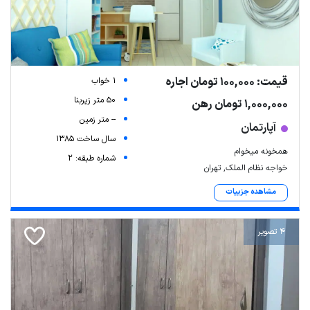
قیمت: 100,000 تومان اجاره
1 خواب
50 متر زیربنا
1,000,000 تومان رهن
-- متر زمین
آپارتمان
سال ساخت 1385
همخونه میخوام
شماره طبقه: 2
خواجه نظام الملک, تهران
مشاهده جزییات
4 تصویر