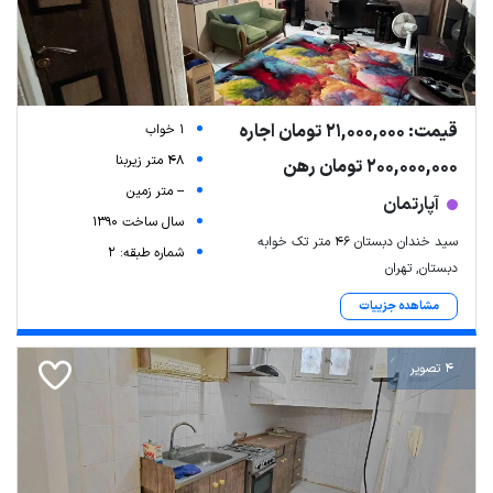
قیمت: 21,000,000 تومان اجاره
1 خواب
48 متر زیربنا
200,000,000 تومان رهن
-- متر زمین
آپارتمان
سال ساخت 1390
سید خندان دبستان ۴۶ متر تک خوابه
شماره طبقه: 2
دبستان, تهران
مشاهده جزییات
4 تصویر