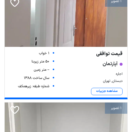
1 تصویر
قیمت توافقی
1 خواب
50 متر زیربنا
آپارتمان
-- متر زمین
اجاره
سال ساخت 1388
دبستان, تهران
شماره طبقه: زیرهمکف
مشاهده جزییات
1 تصویر