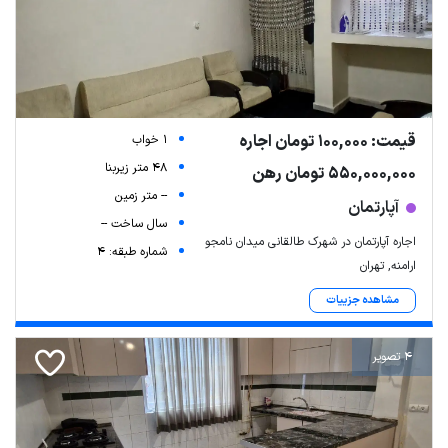
قیمت: 100,000 تومان اجاره
1 خواب
48 متر زیربنا
550,000,000 تومان رهن
-- متر زمین
آپارتمان
سال ساخت --
اجاره آپارتمان در شهرک طالقانی میدان نامجو
شماره طبقه: 4
ارامنه, تهران
مشاهده جزییات
4 تصویر