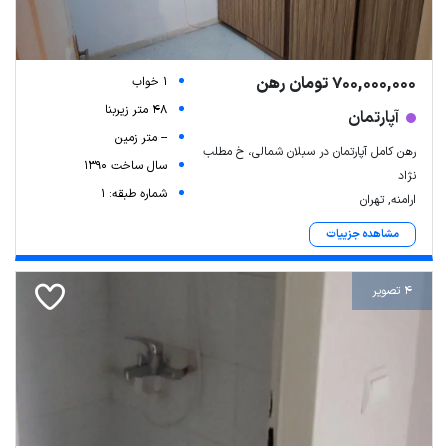
700,000,000 تومان رهن
1 خواب
48 متر زیربنا
آپارتمان
-- متر زمین
رهن کامل آپارتمان در سبلان شمالی، خ مطلب
سال ساخت 1390
نژاد
شماره طبقه: 1
ارامنه, تهران
مشاهده جزییات
4 تصویر