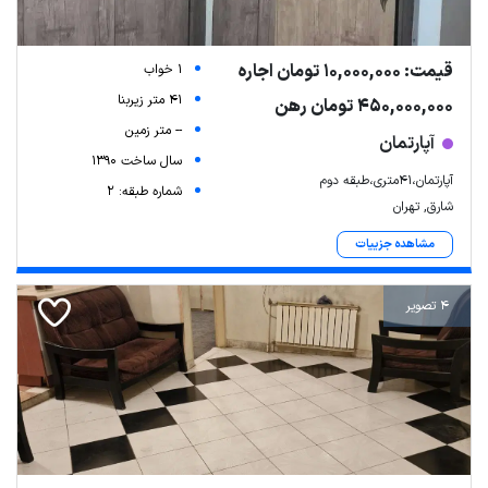
قیمت: 10,000,000 تومان اجاره
1 خواب
41 متر زیربنا
450,000,000 تومان رهن
-- متر زمین
آپارتمان
سال ساخت 1390
آپارتمان،۴۱متری،طبقه دوم
شماره طبقه: 2
شارق, تهران
مشاهده جزییات
4 تصویر