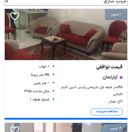
1 تصویر
قیمت توافقی
1 خواب
45 متر زیربنا
آپارتمان
-- متر زمین
45متر طبقه اول شریعتی پلیس ادیبی کلیم
سال ساخت 1385
کاشانی
شماره طبقه: 1
کاج, تهران
مشاهده جزییات
4 تصویر