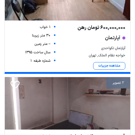
600,000,000 تومان رهن
1 خواب
30 متر زیربنا
آپارتمان
-- متر زمین
آپارتمان تکواحدی
سال ساخت 1395
خواجه نظام الملک, تهران
شماره طبقه: 1
مشاهده جزییات
2 تصویر