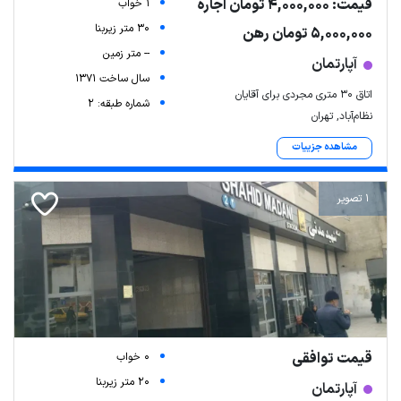
قیمت: 4,000,000 تومان اجاره
1 خواب
30 متر زیربنا
5,000,000 تومان رهن
-- متر زمین
آپارتمان
سال ساخت 1371
اتاق 30 متری مجردی برای آقایان
شماره طبقه: 2
نظام‌آباد, تهران
مشاهده جزییات
1 تصویر
قیمت توافقی
0 خواب
20 متر زیربنا
آپارتمان