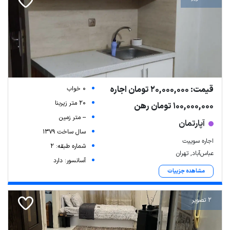
قیمت: 20,000,000 تومان اجاره
0 خواب
20 متر زیربنا
100,000,000 تومان رهن
-- متر زمین
آپارتمان
سال ساخت 1379
اجاره سوییت
شماره طبقه: 2
عباس‌آباد, تهران
آسانسور: دارد
مشاهده جزییات
2 تصویر