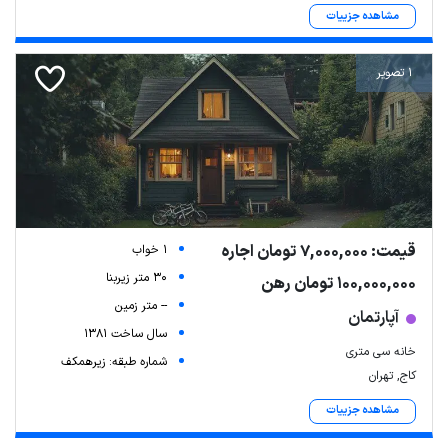
مشاهده جزییات
1 تصویر
قیمت: 7,000,000 تومان اجاره
1 خواب
30 متر زیربنا
100,000,000 تومان رهن
-- متر زمین
آپارتمان
سال ساخت 1381
خانه سی متری
شماره طبقه: زیرهمکف
کاج, تهران
مشاهده جزییات