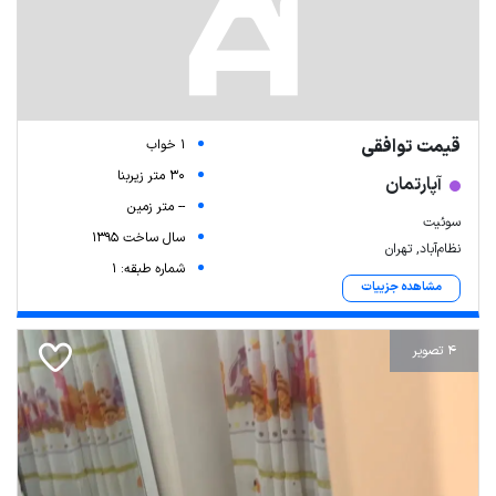
قیمت توافقی
1 خواب
30 متر زیربنا
آپارتمان
-- متر زمین
سوئیت
سال ساخت 1395
نظام‌آباد, تهران
شماره طبقه: 1
مشاهده جزییات
4 تصویر