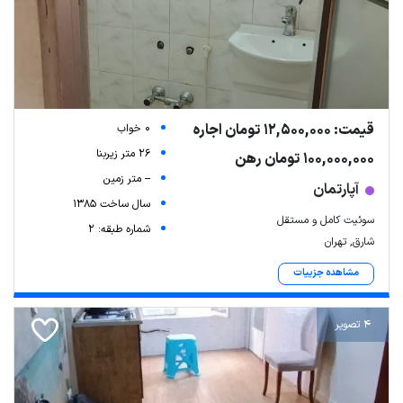
قیمت: 12,500,000 تومان اجاره
0 خواب
26 متر زیربنا
100,000,000 تومان رهن
-- متر زمین
آپارتمان
سال ساخت 1385
سوئیت کامل و مستقل
شماره طبقه: 2
شارق, تهران
مشاهده جزییات
4 تصویر