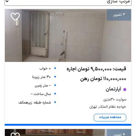
3 تصویر
قیمت: 9,500,000 تومان اجاره
0 خواب
30 متر زیربنا
110,000,000 تومان رهن
-- متر زمین
آپارتمان
سال ساخت --
سوئیت ۳۰متری
شماره طبقه: زیرهمکف
خواجه نظام الملک, تهران
مشاهده جزییات
4 تصویر