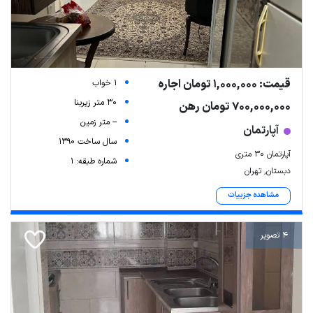
قیمت: 1,000,000 تومان اجاره
1 خواب
30 متر زیربنا
700,000,000 تومان رهن
-- متر زمین
آپارتمان
سال ساخت 1390
آپارتمان ۳۰ متری
شماره طبقه: 1
دبستان, تهران
مشاهده جزییات
4 تصویر