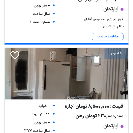
-- متر زمین
آپارتمان
سال ساخت --
اتاق مجردی مخصوص آقایان
شماره طبقه: 1
نظام‌آباد, تهران
مشاهده جزییات
4 تصویر
قیمت: 8,500,000 تومان اجاره
1 خواب
28 متر زیربنا
230,000,000 تومان رهن
-- متر زمین
آپارتمان
سال ساخت 1377