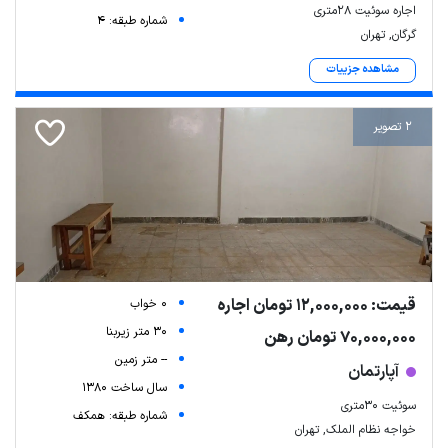
اجاره سوئیت ۲۸متری
شماره طبقه: 4
گرگان, تهران
Leaflet
| Map data ©
ariamarz.com
مشاهده جزییات
2 تصویر
قیمت: 12,000,000 تومان اجاره
0 خواب
30 متر زیربنا
70,000,000 تومان رهن
-- متر زمین
آپارتمان
سال ساخت 1380
سوئیت 30متری
شماره طبقه: همکف
خواجه نظام الملک, تهران