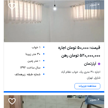
4 تصویر
قیمت: 50,000 تومان اجاره
1 خواب
30 متر زیربنا
520,000,000 تومان رهن
-- متر زمین
آپارتمان
سال ساخت 1392
اجاره ۳۰ متری یک خواب نظام آباد
شماره طبقه: زیرهمکف
شارق, تهران
مشاهده جزییات
4 تصویر