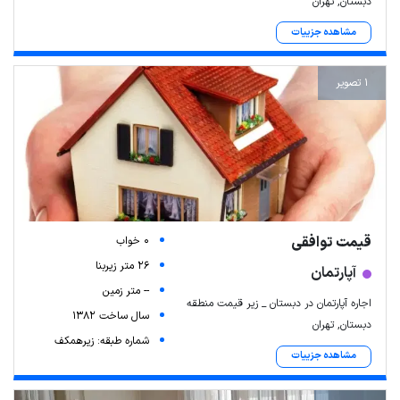
دبستان, تهران
مشاهده جزییات
1 تصویر
قیمت توافقی
0 خواب
26 متر زیربنا
آپارتمان
-- متر زمین
اجاره آپارتمان در دبستان _ زیر قیمت منطقه
سال ساخت 1382
دبستان, تهران
شماره طبقه: زیرهمکف
مشاهده جزییات