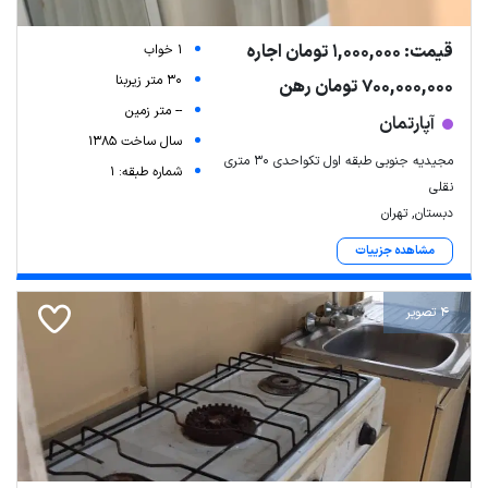
قیمت: 1,000,000 تومان اجاره
1 خواب
30 متر زیربنا
700,000,000 تومان رهن
-- متر زمین
آپارتمان
سال ساخت 1385
مجیدیه جنوبی طبقه اول تکواحدی ۳۰ متری
شماره طبقه: 1
نقلی
دبستان, تهران
مشاهده جزییات
4 تصویر