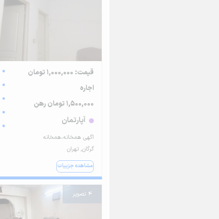
قیمت: 1,000,000 تومان
اجاره
1,500,000 تومان رهن
آپارتمان
اگهی همخانه،همخانه
گرگان, تهران
مشاهده جزییات
4 تصویر