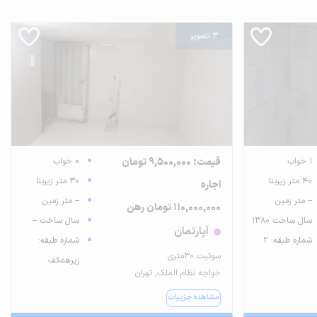
3 تصویر
1 خواب
قیمت: 9,500,000 تومان
0 خواب
40 متر زیربنا
30 متر زیربنا
اجاره
-- متر زمین
-- متر زمین
110,000,000 تومان رهن
سال ساخت 1380
سال ساخت --
آپارتمان
شماره طبقه: 2
شماره طبقه:
سوئیت ۳۰متری
زیرهمکف
خواجه نظام الملک, تهران
مشاهده جزییات