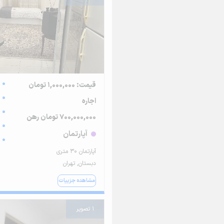
قیمت: 1,000,000 تومان
اجاره
700,000,000 تومان رهن
آپارتمان
آپارتمان ۳۰ متری
دبستان, تهران
مشاهده جزییات
1 تصویر