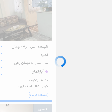
4 تصویر
قیمت: 13,000,000 تومان
اجاره
100,000,000 تومان رهن
آپارتمان
۴۰ متر یکخوابه
خواجه نظام الملک, تهران
مشاهده جزییات
1 تصویر