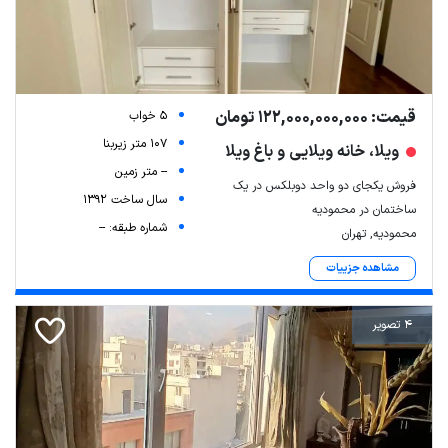
قیمت: 122,000,000,000 تومان
5 خواب
107 متر زیربنا
ویلا، خانه ویلایی و باغ ویلا
-- متر زمین
فروش یکجای دو واحد دوبلکس در یک
سال ساخت 1392
ساختمان در محمودیه
شماره طبقه: --
محمودیه, تهران
Leaflet
| Map data ©
ariamarz.com
مشاهده جزییات
4 تصویر