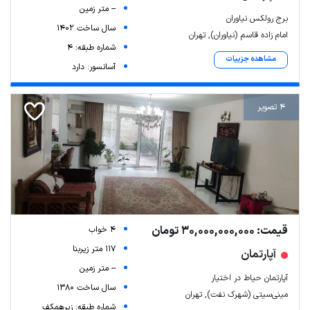
-- متر زمین
برج رولکس نیاوران
سال ساخت 1402
امام زاده قاسم (نیاوران), تهران
شماره طبقه: 4
مشاهده جزییات
آسانسور: دارد
4 تصویر
قیمت: 30,000,000,000 تومان
4 خواب
117 متر زیربنا
آپارتمان
-- متر زمین
آپارتمان حیاط در اختیار
سال ساخت 1380
مینی‌سیتی (شهرک نفت), تهران
شماره طبقه: زیرهمکف