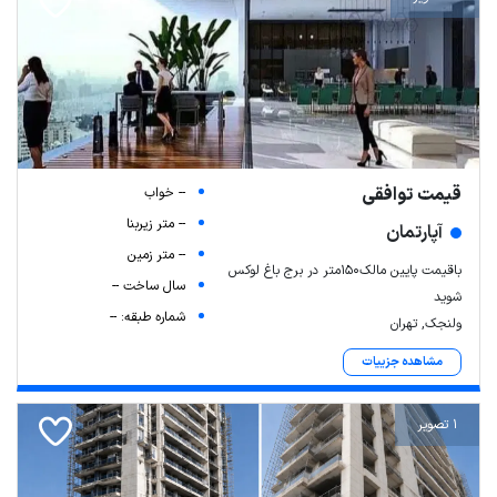
قیمت توافقی
-- خواب
-- متر زیربنا
آپارتمان
-- متر زمین
باقیمت پایین مالک۱۵۰متر در برج‌ باغ لوکس
سال ساخت --
شوید
شماره طبقه: --
ولنجک, تهران
مشاهده جزییات
1 تصویر