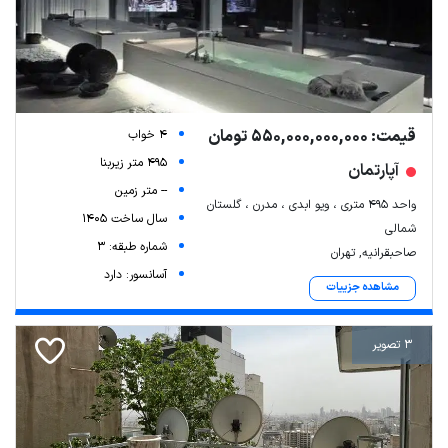
قیمت: 550,000,000,000 تومان
4 خواب
495 متر زیربنا
آپارتمان
-- متر زمین
واحد ۴۹۵ متری ، ویو ابدی ، مدرن ، گلستان
سال ساخت 1405
شمالی
شماره طبقه: 3
صاحبقرانیه, تهران
آسانسور: دارد
مشاهده جزییات
3 تصویر