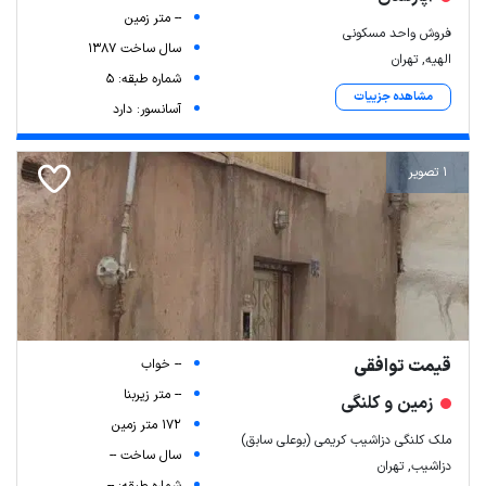
-- متر زمین
فروش واحد مسکونی
سال ساخت 1387
الهیه, تهران
شماره طبقه: 5
مشاهده جزییات
آسانسور: دارد
1 تصویر
قیمت توافقی
-- خواب
-- متر زیربنا
زمین و کلنگی
172 متر زمین
ملک کلنگی دزاشیب کریمی (بوعلی سابق)
سال ساخت --
دزاشیب, تهران
شماره طبقه: --