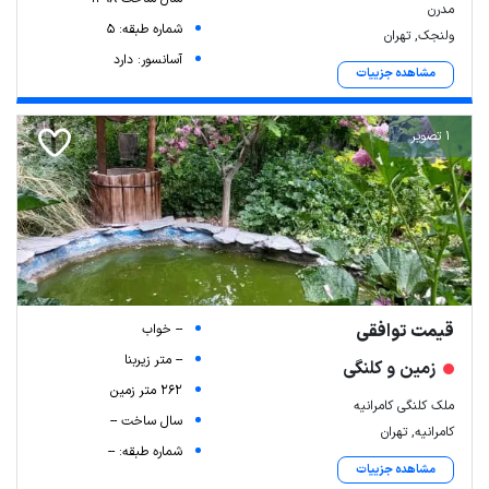
مدرن
شماره طبقه: 5
ولنجک, تهران
آسانسور: دارد
مشاهده جزییات
1 تصویر
قیمت توافقی
-- خواب
-- متر زیربنا
زمین و کلنگی
262 متر زمین
ملک کلنگی کامرانیه
سال ساخت --
کامرانیه, تهران
شماره طبقه: --
مشاهده جزییات