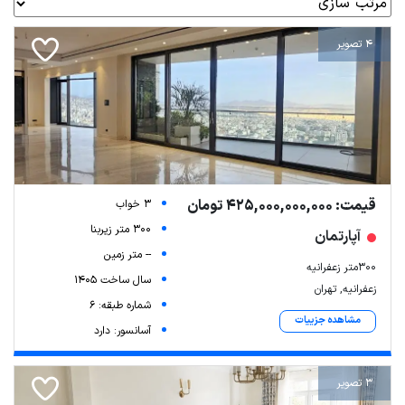
4 تصویر
قیمت: 425,000,000,000 تومان
3 خواب
300 متر زیربنا
آپارتمان
-- متر زمین
۳۰۰متر زعفرانیه
سال ساخت 1405
زعفرانیه, تهران
شماره طبقه: 6
مشاهده جزییات
آسانسور: دارد
3 تصویر