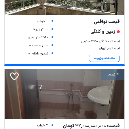
قیمت توافقی
-- خواب
-- متر زیربنا
زمین و کلنگی
1250 متر زمین
آجودانیه کلنگی ۱۲۵۰ جنوبی
سال ساخت --
آجودانیه, تهران
شماره طبقه: --
مشاهده جزییات
4 تصویر
قیمت: 32,000,000,000 تومان
2 خواب