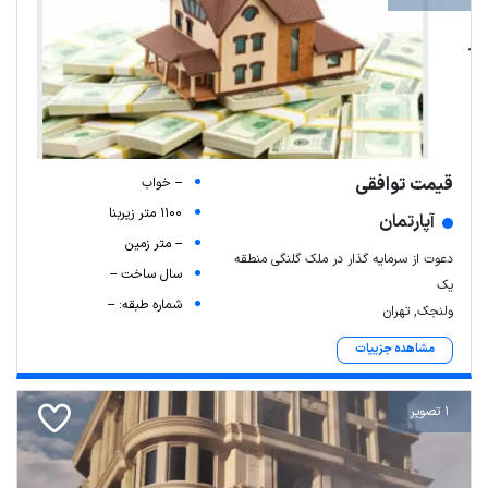
قیمت توافقی
-- خواب
1100 متر زیربنا
آپارتمان
-- متر زمین
دعوت از سرمایه گذار در ملک گلنگی منطقه
سال ساخت --
یک
شماره طبقه: --
ولنجک, تهران
مشاهده جزییات
1 تصویر