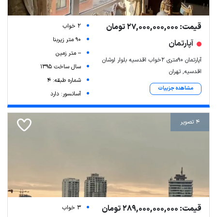
قیمت: 27,000,000,000 تومان
2 خواب
90 متر زیربنا
آپارتمان
-- متر زمین
آپارتمان ۹۰متری ۲خواب اقدسیه بلوار اوشان
سال ساخت 1395
اقدسیه, تهران
شماره طبقه: 4
مشاهده جزییات
آسانسور: دارد
4 تصویر
قیمت: 289,000,000,000 تومان
3 خواب