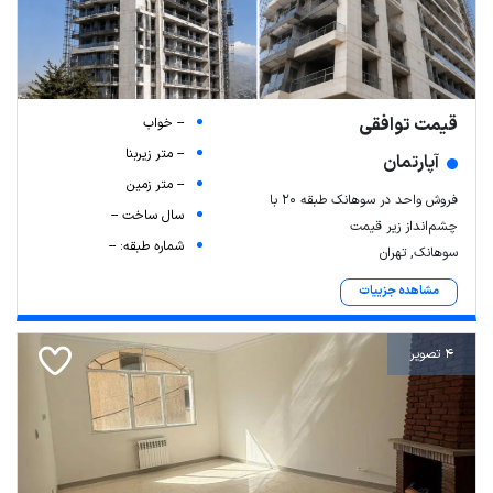
قیمت توافقی
-- خواب
-- متر زیربنا
آپارتمان
-- متر زمین
فروش واحد در سوهانک طبقه ۲۰ با
سال ساخت --
چشم‌انداز زیر قیمت
شماره طبقه: --
سوهانک, تهران
مشاهده جزییات
4 تصویر