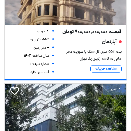
قیمت: 900,000,000,000 تومان
4 خواب
553 متر زیربنا
آپارتمان
-- متر زمین
پنت ۵۵۳ متری گل سنگ با سوویت محزا
سال ساخت 1403
امام زاده قاسم (نیاوران), تهران
شماره طبقه: 11
مشاهده جزییات
آسانسور: دارد
2 تصویر