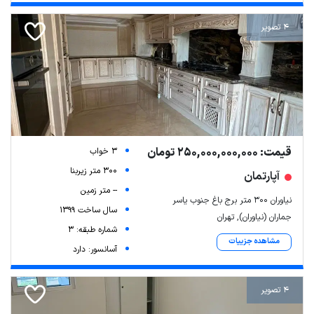
4 تصویر
قیمت: 250,000,000,000 تومان
3 خواب
300 متر زیربنا
آپارتمان
-- متر زمین
نیاوران ۳۰۰ متر برج باغ جنوب یاسر
سال ساخت 1399
جماران (نیاوران), تهران
شماره طبقه: 3
مشاهده جزییات
آسانسور: دارد
4 تصویر