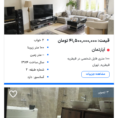
قیمت: 41,500,000,000 تومان
2 خواب
100 متر زیربنا
آپارتمان
-- متر زمین
۱۰۰ متری فایل شخصی در قیطریه
سال ساخت 1384
قیطریه, تهران
شماره طبقه: 2
مشاهده جزییات
آسانسور: دارد
3 تصویر