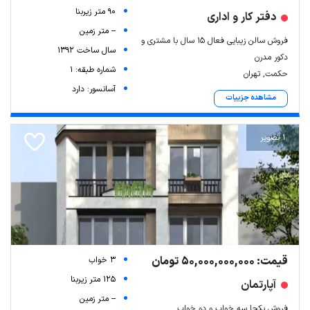
90 متر زیربنا
دفتر کار و اداری
-- متر زمین
فروش سالن زیبایی فعال ۱۵ سال با مشتری و
سال ساخت 1392
دکور مدرن
شماره طبقه: 1
حکمت, تهران
آسانسور: دارد
مشاهده جزییات
1 تصویر
قیمت: 50,000,000,000 تومان
3 خواب
125 متر زیربنا
آپارتمان
-- متر زمین
فروش یکجا سه خواب و دو خواب