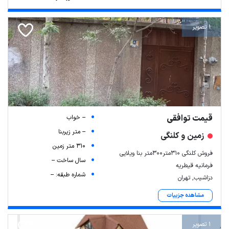
1 تصویر
قیمت توافقی
-- خواب
-- متر زیربنا
زمین و کلنگی
310 متر زمین
فروش کلنگی ۳۱۰متر۳۰۰متر بنا ویلایی
سال ساخت --
فرمانیه قیطریه
شماره طبقه: --
دزاشیب, تهران
مشاهده جزییات
1 تصویر