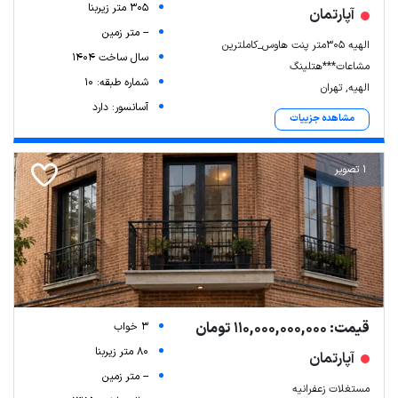
305 متر زیربنا
آپارتمان
-- متر زمین
الهیه ۳۰۵متر پنت هاوس_کاملترین
سال ساخت 1404
مشاعات***هتلینگ
شماره طبقه: 10
الهیه, تهران
آسانسور: دارد
مشاهده جزییات
1 تصویر
قیمت: 110,000,000,000 تومان
3 خواب
80 متر زیربنا
آپارتمان
-- متر زمین
مستغلات زعفرانیه