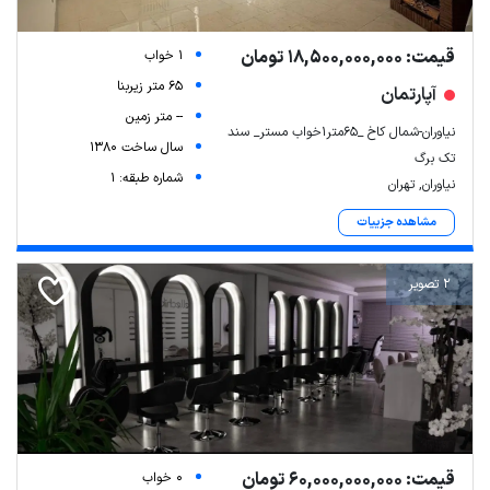
قیمت: 18,500,000,000 تومان
1 خواب
65 متر زیربنا
آپارتمان
-- متر زمین
نیاوران-شمال کاخ _65متر1خواب مستر_ سند
سال ساخت 1380
تک برگ
شماره طبقه: 1
نیاوران, تهران
مشاهده جزییات
2 تصویر
قیمت: 60,000,000,000 تومان
0 خواب