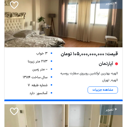
4 تصویر
قیمت: 105,000,000,000 تومان
3 خواب
273 متر زیربنا
آپارتمان
-- متر زمین
الهیه بهترین لوکشین روبروی سفارت روسیه
سال ساخت 1384
الهیه, تهران
شماره طبقه: 7
مشاهده جزییات
آسانسور: دارد
4 تصویر