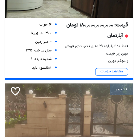
قیمت: 180,000,000,000 تومان
4 خواب
300 متر زیربنا
آپارتمان
-- متر زمین
فقط 180میلیارد300 متری تک‌واحدی فروش
سال ساخت 1396
فوری زیر قیمت
شماره طبقه: 6
ولنجک, تهران
آسانسور: دارد
مشاهده جزییات
1 تصویر