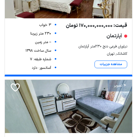
قیمت: 170,000,000,000 تومان
3 خواب
230 متر زیربنا
آپارتمان
-- متر زمین
نیاوران فرعی دنج ۲۳۰متر آپارتمان
سال ساخت 1398
کاشانک, تهران
شماره طبقه: 7
مشاهده جزییات
آسانسور: دارد
4 تصویر