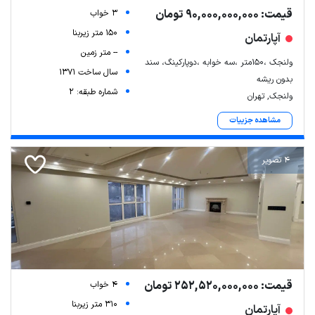
قیمت: 90,000,000,000 تومان
3 خواب
150 متر زیربنا
آپارتمان
-- متر زمین
ولنجک ،150متر ،سه خوابه ،دوپارکینگ، سند
سال ساخت 1371
بدون ریشه
شماره طبقه: 2
ولنجک, تهران
مشاهده جزییات
4 تصویر
قیمت: 252,520,000,000 تومان
4 خواب
310 متر زیربنا
آپارتمان