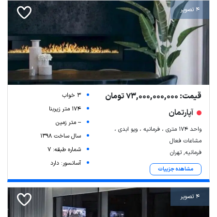
4 تصویر
قیمت: 73,000,000,000 تومان
3 خواب
174 متر زیربنا
آپارتمان
-- متر زمین
واحد ۱۷۴ متری ، فرمانیه ، ویو ابدی ،
سال ساخت 1398
مشاعات فعال
شماره طبقه: 7
فرمانیه, تهران
آسانسور: دارد
مشاهده جزییات
4 تصویر