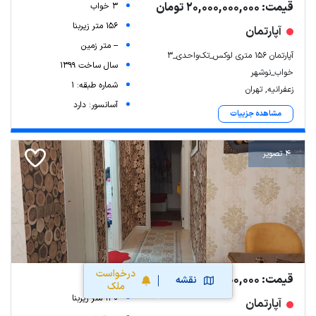
قیمت: 20,000,000,000 تومان
3 خواب
156 متر زیربنا
آپارتمان
-- متر زمین
آپارتمان 156 متری لوکس_تک‌واحدی_3
سال ساخت 1399
خواب_نوشهر
شماره طبقه: 1
زعفرانیه, تهران
آسانسور: دارد
مشاهده جزییات
4 تصویر
درخواست
قیمت: 55,000,000,000 تومان
3 خواب
نقشه
ملک
130 متر زیربنا
آپارتمان