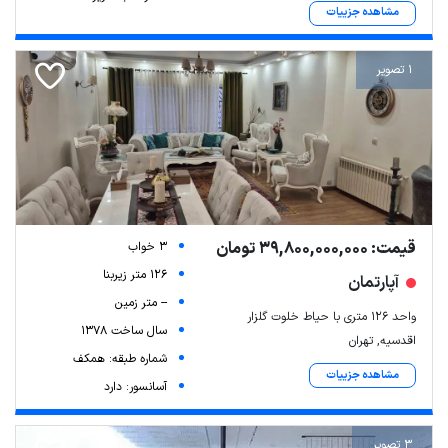
مشاهده جزییات
1 تصویر
قیمت: 39,800,000,000 تومان
3 خواب
126 متر زیربنا
آپارتمان
-- متر زمین
واحد ۱۲۶ متری با حیاط خلوت گلزار
سال ساخت 1378
اقدسیه, تهران
شماره طبقه: همکف
مشاهده جزییات
آسانسور: دارد
3 تصویر