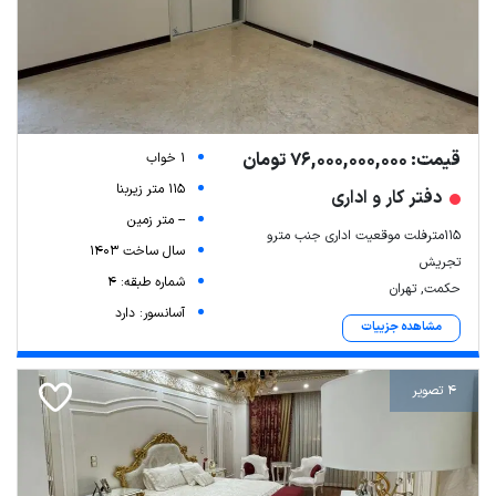
قیمت: 76,000,000,000 تومان
1 خواب
115 متر زیربنا
دفتر کار و اداری
-- متر زمین
۱۱۵مترفلت موقعیت اداری جنب مترو
سال ساخت 1403
تجریش
شماره طبقه: 4
حکمت, تهران
آسانسور: دارد
مشاهده جزییات
4 تصویر