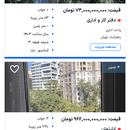
قیمت: 73,000,000,000 تومان
0 خواب
83 متر زیربنا
دفتر کار و اداری
-- متر زمین
واحد اداری
سال ساخت 1403
زعفرانیه, تهران
شماره طبقه: 3
مشاهده جزییات
آسانسور: دارد
4 تصویر
قیمت: 966,000,000,000 تومان
3 خواب
230 متر زیربنا
آپارتمان