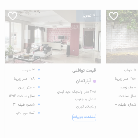
4 تصویر
5 خواب
قیمت توافقی
3 خواب
380 متر زیربنا
208 متر زیربنا
آپارتمان
-- متر زمین
-- متر زمین
۲۰۸ متر_ولنجک_دید ابدی
سال ساخت --
سال ساخت 1392
شمال و جنوب
شماره طبقه: --
شماره طبقه: 3
ولنجک, تهران
آسانسور: دارد
مشاهده جزییات