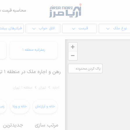
محاسبه قیمت م
نوع ملک
قیمت
اتاق خواب
فیلترهای بیشتر
+
زعفرانیه منطقه 1
−
پاک کردن محدوده
رهن و اجاره ملک در منطقه 1 تهران
انتخابی
اجاره
تهران
منطقه 1 تهران
خانه و آپارتمان
خانه و ویلا
زمی
مرتب سازی
جدیدترین