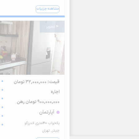
مشاهده جزییات
4 تصویر
قیمت: 32,000,000 تومان
اجاره
900,000,000 تومان رهن
آپارتمان
یکخواب ۴۰متری اندرزگو
چیذر, تهران