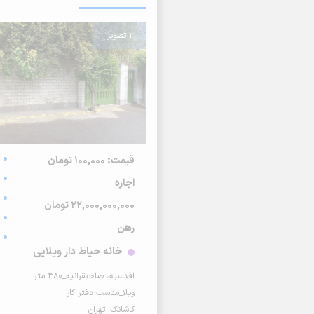
1 تصویر
قیمت: 100,000 تومان
اجاره
22,000,000,000 تومان
رهن
خانه حیاط دار ویلایی
اقدسیه، صاحبقرانیه_۳۸۰ متر
ویلا_مناسب دفتر کار
کاشانک, تهران