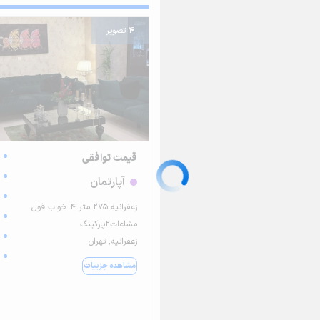
4 تصویر
قیمت توافقی
آپارتمان
زعفرانیه ۲۷۵ متر ۴ خواب فول
مشاعات۲پارکینگ
زعفرانیه, تهران
مشاهده جزییات