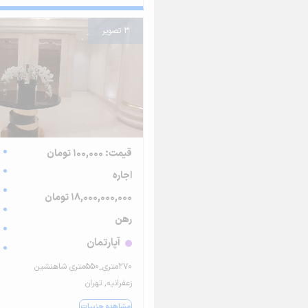
3 تصویر
قیمت: 100,000 تومان
اجاره
18,000,000,000 تومان
رهن
آپارتمان
۲۷۰متری_۵۵۰متری شاهنشین
زعفرانیه, تهران
مشاهده جزییات