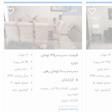
4 تصویر
4 خواب
قیمت: 45,000,000 تومان
2 خواب
275 متر زیربنا
95 متر زیربنا
اجاره
-- متر زمین
-- متر زمین
800,000,000 تومان رهن
سال ساخت 1396
سال ساخت 1396
آپارتمان
شماره طبقه: 5
شماره طبقه: 3
نیاوران_ کاشانک_۹۵ متر _بصورت
آسانسور: دارد
آسانسور: دارد
تکواحدی
کاشانک, تهران
مشاهده جزییات