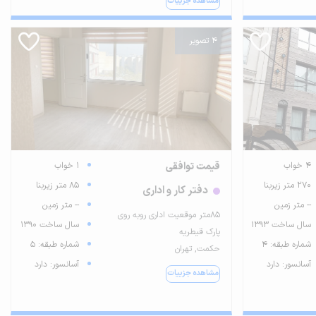
مشاهده جزییات
4 تصویر
4 خواب
قیمت توافقی
1 خواب
270 متر زیربنا
85 متر زیربنا
دفتر کار و اداری
-- متر زمین
-- متر زمین
۸۵متر موقعیت اداری روبه روی
سال ساخت 1393
سال ساخت 1390
پارک قیطریه
شماره طبقه: 4
شماره طبقه: 5
حکمت, تهران
آسانسور: دارد
آسانسور: دارد
مشاهده جزییات