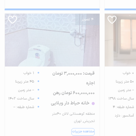
4 تصویر
0 خواب
قیمت: 3,000,000 تومان
1 خواب
50 متر زیربنا
45 متر زیربنا
اجاره
-- متر زمین
-- متر زمین
600,000,000 تومان رهن
سال ساخت 1398
سال ساخت 1402
خانه حیاط دار ویلایی
شماره طبقه: 4
شماره طبقه: --
منطقه کوهستانی لالان ۴۰متر
آسانسور: دارد
تجریش, تهران
مشاهده جزییات