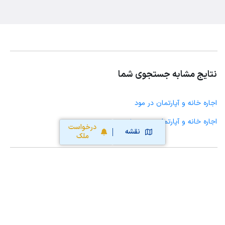
نتایج مشابه جستجوی شما
اجاره خانه و آپارتمان در مود
اجاره خانه و آپارتمان در سربیشه
درخواست
نقشه
ملک
محاسبه آنلاین حق کمیسیون املاک
محاسبه آنلاین قیمت
ملک
نقشه سایت
قوانین و شرایط استفاده
تبلیغات و
همکاری با آریامرز
تماس با ما
درباره آریامرز