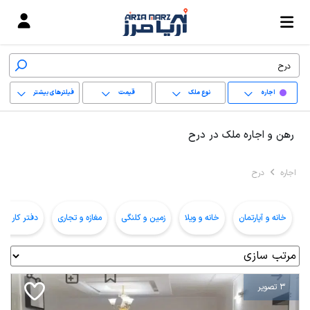
اجاره
نوع ملک
قیمت
فیلترهای بیشتر
+
رهن و اجاره ملک در درح
−
اجاره
درح
پاک کردن محدوده
انتخابی
خانه و آپارتمان
خانه و ویلا
زمین و کلنگی
مغازه و تجاری
دفتر کار و ا
3 تصویر