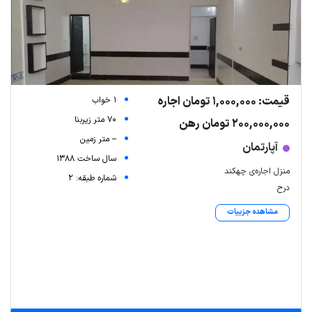
قیمت: 1,000,000 تومان اجاره
1 خواب
70 متر زیربنا
200,000,000 تومان رهن
-- متر زمین
آپارتمان
سال ساخت 1388
منزل اجاره‌ی چهکند
شماره طبقه: 2
درح
مشاهده جزییات