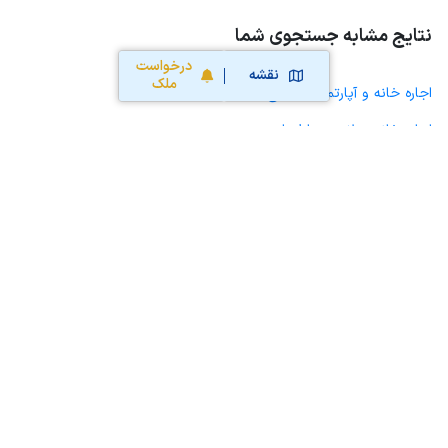
نتایج مشابه جستجوی شما
درخواست
نقشه
ملک
اجاره خانه و آپارتمان در درح
اجاره خانه ویلایی حیاط دار در درح
اجاره مغازه، واحد تجاری، سوپرمارکت و کافه رستوران در درح
اجاره دفتر کار، واحد اداری و مطب پزشکی در درح
اجاره سوله، انبار، کارگاه، مرغداری، زمین کشاورزی و گلخانه در درح
اجاره خانه و آپارتمان در مود
اجاره خانه و آپارتمان در سربیشه