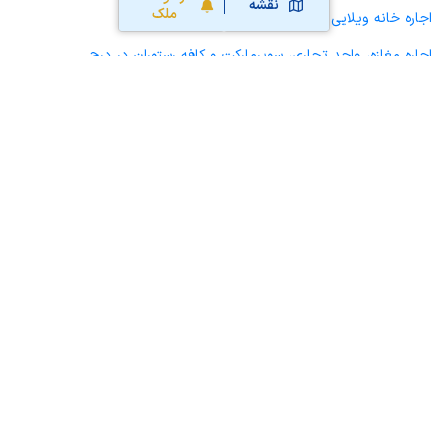
نقشه
ملک
اجاره خانه ویلایی حیاط دار در درح
اجاره مغازه، واحد تجاری، سوپرمارکت و کافه رستوران در درح
اجاره دفتر کار، واحد اداری و مطب پزشکی در درح
اجاره سوله، انبار، کارگاه، مرغداری، زمین کشاورزی و گلخانه در درح
اجاره خانه و آپارتمان در مود
اجاره خانه و آپارتمان در سربیشه
محاسبه آنلاین حق کمیسیون املاک
محاسبه آنلاین قیمت
ملک
نقشه سایت
قوانین و شرایط استفاده
تبلیغات و
همکاری با آریامرز
تماس با ما
درباره آریامرز