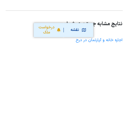
نتایج مشابه جستجوی شما
درخواست
نقشه
ملک
اجاره خانه و آپارتمان در درح
اجاره خانه ویلایی حیاط دار در درح
اجاره مغازه، واحد تجاری، سوپرمارکت و کافه رستوران در درح
اجاره دفتر کار، واحد اداری و مطب پزشکی در درح
اجاره سوله، انبار، کارگاه، مرغداری، زمین کشاورزی و گلخانه در درح
اجاره خانه و آپارتمان در مود
اجاره خانه و آپارتمان در سربیشه