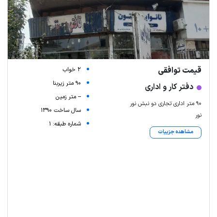
قیمت توافقی
2 خواب
90 متر زیربنا
دفتر کار و اداری
-- متر زمین
90 متر اداری تجاری دو نبش نور
سال ساخت 1390
نور
شماره طبقه: 1
مشاهده جزییات