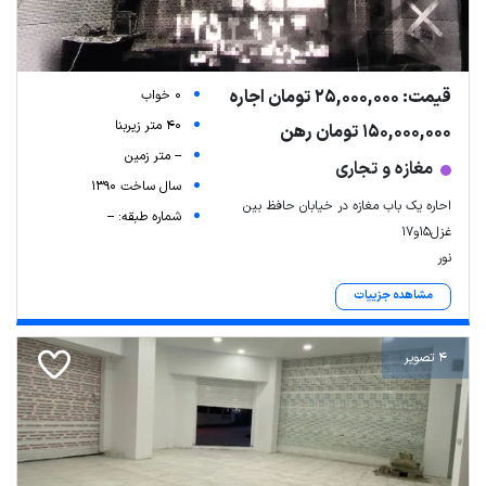
قیمت: 25,000,000 تومان اجاره
0 خواب
40 متر زیربنا
150,000,000 تومان رهن
-- متر زمین
مغازه و تجاری
سال ساخت 1390
احاره یک باب مغازه در خیابان حافظ بین
شماره طبقه: --
غزل۱۵و۱۷
نور
مشاهده جزییات
4 تصویر