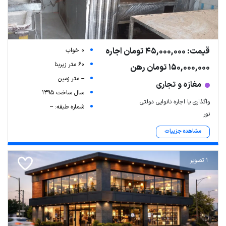
قیمت: 45,000,000 تومان اجاره
0 خواب
60 متر زیربنا
150,000,000 تومان رهن
-- متر زمین
مغازه و تجاری
سال ساخت 1395
واگذاری یا اجاره نانوایی دولتی
شماره طبقه: --
نور
مشاهده جزییات
1 تصویر