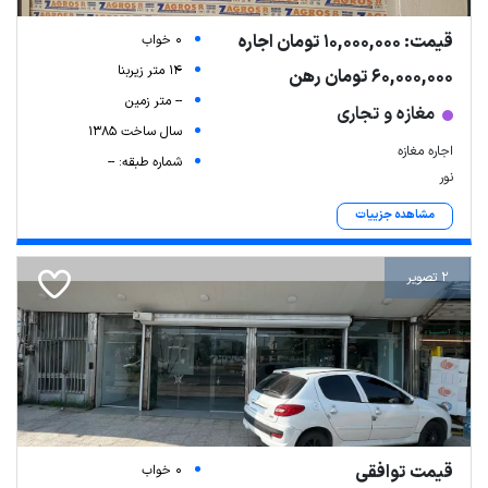
قیمت: 10,000,000 تومان اجاره
0 خواب
14 متر زیربنا
60,000,000 تومان رهن
-- متر زمین
مغازه و تجاری
سال ساخت 1385
اجاره مغازه
شماره طبقه: --
نور
مشاهده جزییات
2 تصویر
قیمت توافقی
0 خواب