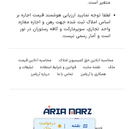
متغیر است.
لطفا توجه نمایید ارزیابی هوشمند قیمت اجاره بر
اساس املاک ثبت شده جهت رهن و اجاره مغازه،
واحد تجاری، سوپرمارکت و کافه رستوران در نور
است و آمار رسمی نیست.
محاسبه آنلاین حق کمیسیون املاک
محاسبه آنلاین قیمت
ملک
نقشه سایت
قوانین و شرایط استفاده
تبلیغات و
همکاری با آریامرز
تماس با ما
درباره آریامرز
:Follow us
درخواست
نقشه
ملک
Aria Marz Real Estate Network
2020-2026 ©