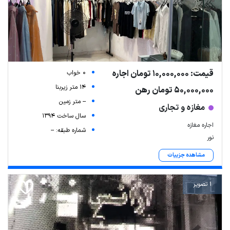
قیمت: 10,000,000 تومان اجاره
0 خواب
14 متر زیربنا
50,000,000 تومان رهن
-- متر زمین
مغازه و تجاری
سال ساخت 1394
اجاره مغازه
شماره طبقه: --
نور
مشاهده جزییات
1 تصویر