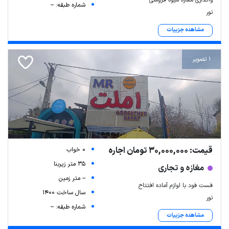
واگذاری مغازه میوه فروشی
شماره طبقه: --
نور
مشاهده جزییات
1 تصویر
قیمت: 30,000,000 تومان اجاره
0 خواب
35 متر زیربنا
مغازه و تجاری
-- متر زمین
فست فود با لوازم آماده افتتاح
سال ساخت 1400
نور
شماره طبقه: --
مشاهده جزییات