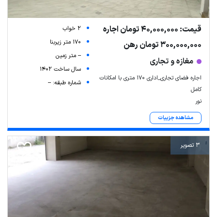
قیمت: 40,000,000 تومان اجاره
2 خواب
170 متر زیربنا
300,000,000 تومان رهن
-- متر زمین
مغازه و تجاری
سال ساخت 1402
اجاره فضای تجاری_اداری ۱۷۰ متری با امکانات
شماره طبقه: --
کامل
نور
مشاهده جزییات
3 تصویر