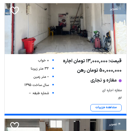
1 تصویر
قیمت: 13,000,000 تومان اجاره
0 خواب
32 متر زیربنا
50,000,000 تومان رهن
-- متر زمین
مغازه و تجاری
سال ساخت 1395
مغازه اجاره ای
شماره طبقه: --
نور
مشاهده جزییات
4 تصویر