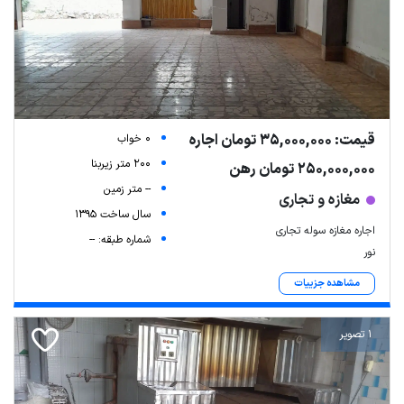
قیمت: 35,000,000 تومان اجاره
0 خواب
200 متر زیربنا
250,000,000 تومان رهن
-- متر زمین
مغازه و تجاری
سال ساخت 1395
اجاره مغازه سوله تجاری
شماره طبقه: --
نور
مشاهده جزییات
1 تصویر