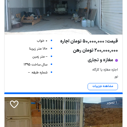
قیمت: 50,000,000 تومان اجاره
0 خواب
180 متر زیربنا
200,000,000 تومان رهن
-- متر زمین
مغازه و تجاری
سال ساخت 1395
اجاره مغازه یا کارگاه
شماره طبقه: --
نور
مشاهده جزییات
1 تصویر