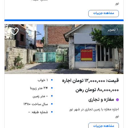
نور
مشاهده جزییات
1 تصویر
قیمت: 12,000,000 تومان اجاره
1 خواب
24 متر زیربنا
80,000,000 تومان رهن
-- متر زمین
مغازه و تجاری
سال ساخت 1380
اجاره مغازه با زمین تجاری در شهر نور
شماره طبقه: --
نور
مشاهده جزییات