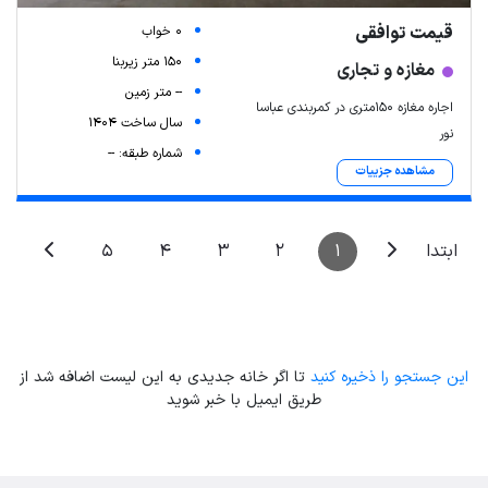
قیمت توافقی
0 خواب
150 متر زیربنا
مغازه و تجاری
-- متر زمین
اجاره مغازه ۱۵۰متری در کمربندی عباسا
سال ساخت 1404
نور
شماره طبقه: --
مشاهده جزییات
5
4
3
2
1
ابتدا
این جستجو را ذخیره کنید
تا اگر خانه جدیدی به این لیست اضافه شد از
طریق ایمیل با خبر شوید