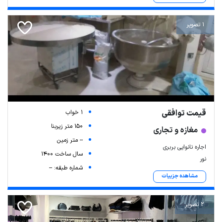
Leaflet
| Map data ©
ariamarz.com
1 تصویر
قیمت توافقی
1 خواب
150 متر زیربنا
مغازه و تجاری
-- متر زمین
اجاره نانوایی بربری
سال ساخت 1400
نور
شماره طبقه: --
مشاهده جزییات
2 تصویر