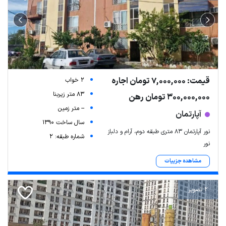
قیمت: 7,000,000 تومان اجاره
2 خواب
83 متر زیربنا
300,000,000 تومان رهن
-- متر زمین
آپارتمان
سال ساخت 1390
نور آپارتمان 83 متری طبقه دوم، آرام و دلباز
شماره طبقه: 2
نور
مشاهده جزییات
2 تصویر