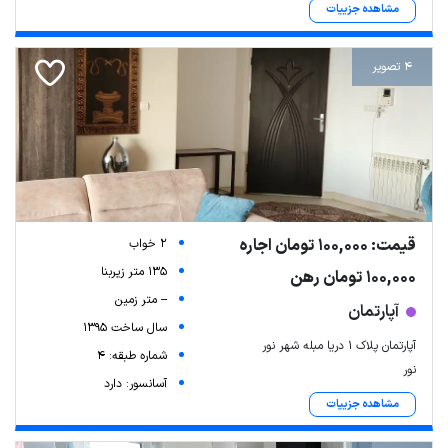
مشاهده جزییات
4 تصویر
قیمت: 100,000 تومان اجاره
2 خواب
135 متر زیربنا
100,000 تومان رهن
-- متر زمین
آپارتمان
سال ساخت 1395
آپارتمان پلاک ۱ دریا مبله شهر نور
شماره طبقه: 4
نور
آسانسور: دارد
مشاهده جزییات