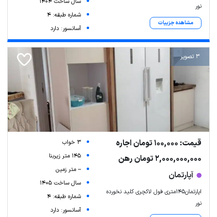
سال ساخت 1404
نور
شماره طبقه: 4
مشاهده جزییات
آسانسور: دارد
3 تصویر
Leaflet
| Map data ©
ariamarz.com
قیمت: 100,000 تومان اجاره
3 خواب
145 متر زیربنا
2,000,000,000 تومان رهن
-- متر زمین
آپارتمان
سال ساخت 1405
اپارتمان۱۴۵متری فول لاکچری کلید نخورده
شماره طبقه: 4
نور
آسانسور: دارد