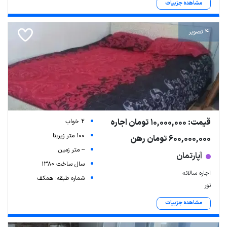
مشاهده جزییات
4 تصویر
قیمت: 10,000,000 تومان اجاره
2 خواب
100 متر زیربنا
600,000,000 تومان رهن
-- متر زمین
آپارتمان
سال ساخت 1380
اجاره سالانه
شماره طبقه: همکف
نور
مشاهده جزییات