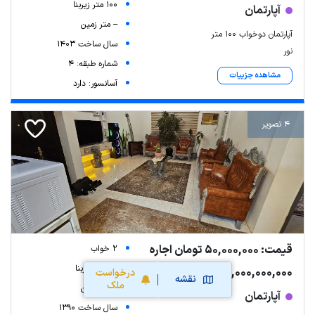
100 متر زیربنا
آپارتمان
-- متر زمین
آپارتمان دوخواب ۱۰۰ متر
سال ساخت 1403
نور
شماره طبقه: 4
مشاهده جزییات
آسانسور: دارد
4 تصویر
قیمت: 50,000,000 تومان اجاره
2 خواب
80 متر زیربنا
1,000,000,000 تومان رهن
درخواست
نقشه
ملک
-- متر زمین
آپارتمان
سال ساخت 1390