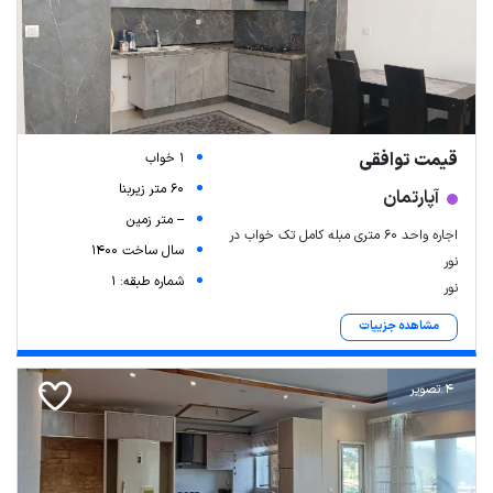
قیمت توافقی
1 خواب
60 متر زیربنا
آپارتمان
-- متر زمین
اجاره واحد ۶۰ متری مبله کامل تک خواب در
سال ساخت 1400
نور
شماره طبقه: 1
نور
مشاهده جزییات
4 تصویر