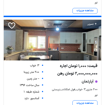
نور
مشاهده جزییات
4 تصویر
قیمت: 1,000 تومان اجاره
3 خواب
200 متر زیربنا
2,000,000,000 تومان رهن
-- متر زمین
آپارتمان
سال ساخت 1396
۲۰۰ متری_۳ خواب_فول امکانات_دربستی
شماره طبقه: 1
نور
آسانسور: دارد
مشاهده جزییات