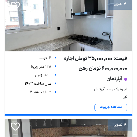
4 تصویر
قیمت: 35,000,000 تومان اجاره
2 خواب
138 متر زیربنا
600,000,000 تومان رهن
-- متر زمین
آپارتمان
سال ساخت 1403
اجاره یک واحد آپارتمان
شماره طبقه: 2
نور
مشاهده جزییات
4 تصویر