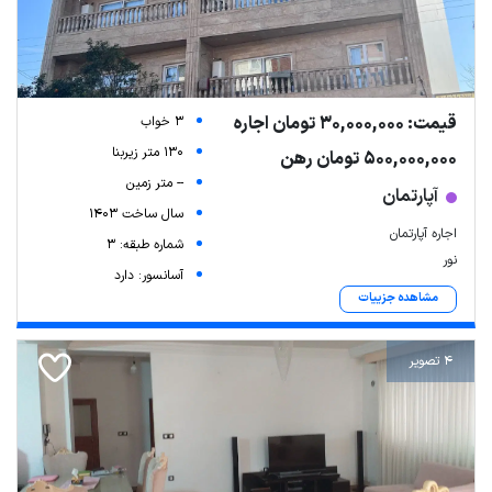
قیمت: 30,000,000 تومان اجاره
3 خواب
130 متر زیربنا
500,000,000 تومان رهن
-- متر زمین
آپارتمان
سال ساخت 1403
اجاره آپارتمان
شماره طبقه: 3
نور
آسانسور: دارد
مشاهده جزییات
4 تصویر