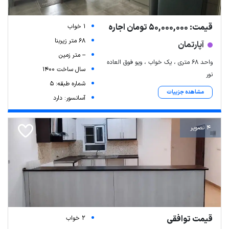
قیمت: 50,000,000 تومان اجاره
1 خواب
68 متر زیربنا
آپارتمان
-- متر زمین
واحد ۶۸ متری ، یک خواب ، ویو فوق العاده
سال ساخت 1400
نور
شماره طبقه: 5
مشاهده جزییات
آسانسور: دارد
4 تصویر
قیمت توافقی
2 خواب