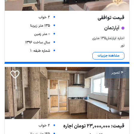
قیمت توافقی
2 خواب
135 متر زیربنا
آپارتمان
-- متر زمین
اجاره اپارتمان۱۳۵ متری
سال ساخت 1396
نور
شماره طبقه: 1
مشاهده جزییات
4 تصویر
قیمت: 23,000,000 تومان اجاره
2 خواب