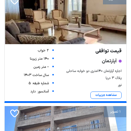
قیمت توافقی
2 خواب
140 متر زیربنا
آپارتمان
-- متر زمین
اجاره آپارتمان ۱۴۰متری دو خوابه ساحلی
سال ساخت 1403
پلاک ۳ دریا
شماره طبقه: 5
نور
آسانسور: دارد
مشاهده جزییات
1 تصویر