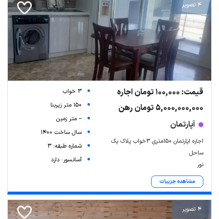
4 تصویر
قیمت: 100,000 تومان اجاره
3 خواب
150 متر زیربنا
5,000,000,000 تومان رهن
-- متر زمین
آپارتمان
سال ساخت 1400
اجاره اپارتمان ۱۵۰متری ۳خواب پلاک یک
شماره طبقه: 3
ساحل
آسانسور: دارد
نور
مشاهده جزییات
4 تصویر