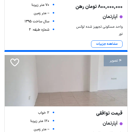
70 متر زیربنا
800,000,000 تومان رهن
-- متر زمین
آپارتمان
سال ساخت 1395
واحد مسکونی تجهیز شده لوکس
شماره طبقه: 2
نور
مشاهده جزییات
4 تصویر
قیمت توافقی
2 خواب
120 متر زیربنا
آپارتمان
-- متر زمین