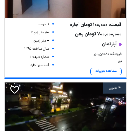
قیمت: 100,000 تومان اجاره
1 خواب
80 متر زیربنا
700,000,000 تومان رهن
-- متر زمین
آپارتمان
سال ساخت 1395
فروشگاه ۸۰متری نور
شماره طبقه: 1
نور
آسانسور: دارد
مشاهده جزییات
4 تصویر