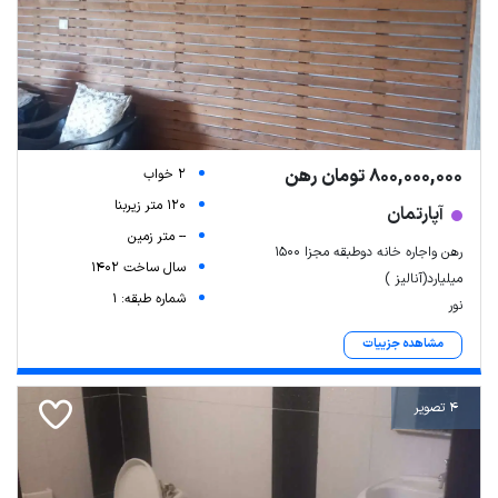
800,000,000 تومان رهن
2 خواب
120 متر زیربنا
آپارتمان
-- متر زمین
رهن واجاره خانه دوطبقه مجزا ۱۵۰۰
سال ساخت 1402
میلیارد(آنالیز )
شماره طبقه: 1
نور
مشاهده جزییات
4 تصویر