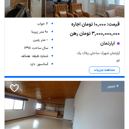
قیمت: 10,000 تومان اجاره
2 خواب
90 متر زیربنا
3,000,000,000 تومان رهن
-- متر زمین
آپارتمان
سال ساخت 1398
آپارتمان شهرک ساحلی پلاک یک
شماره طبقه: همکف
نور
آسانسور: دارد
مشاهده جزییات
4 تصویر