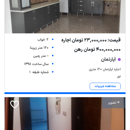
قیمت: 23,000,000 تومان اجاره
2 خواب
120 متر زیربنا
400,000,000 تومان رهن
-- متر زمین
آپارتمان
سال ساخت 1398
اجاره اپارتمان ۱۲۰ متری
شماره طبقه: 1
نور
مشاهده جزییات
4 تصویر