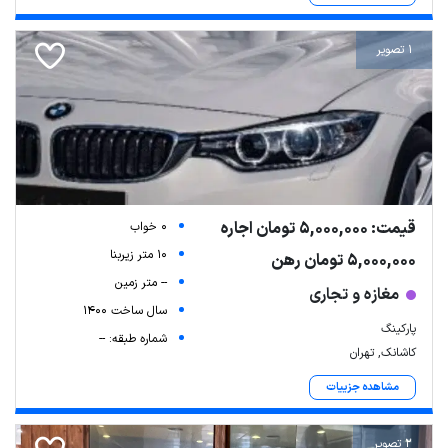
1 تصویر
قیمت: 5,000,000 تومان اجاره
0 خواب
10 متر زیربنا
5,000,000 تومان رهن
-- متر زمین
مغازه و تجاری
سال ساخت 1400
پارکینگ
شماره طبقه: --
کاشانک, تهران
مشاهده جزییات
2 تصویر