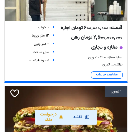
قیمت: 600,000,000 تومان اجاره
0 خواب
13 متر زیربنا
2,500,000,000 تومان رهن
-- متر زمین
مغازه و تجاری
سال ساخت --
اجاره مغازه املاک نیاوران
شماره طبقه: --
دزاشیب, تهران
مشاهده جزییات
1 تصویر
درخواست
نقشه
ملک