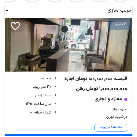
2 تصویر
قیمت: 100,000,000 تومان اجاره
0 خواب
30 متر زیربنا
1,000,000,000 تومان رهن
-- متر زمین
مغازه و تجاری
سال ساخت 1390
اجاره مغازه
شماره طبقه: --
دزاشیب, تهران
مشاهده جزییات