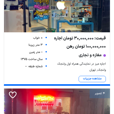
قیمت: 30,000,000 تومان اجاره
0 خواب
3 متر زیربنا
100,000,000 تومان رهن
-- متر زمین
مغازه و تجاری
سال ساخت 1375
اجاره میز در نمایندگی همراه اول ولنجک
شماره طبقه: --
ولنجک, تهران
مشاهده جزییات
4 تصویر