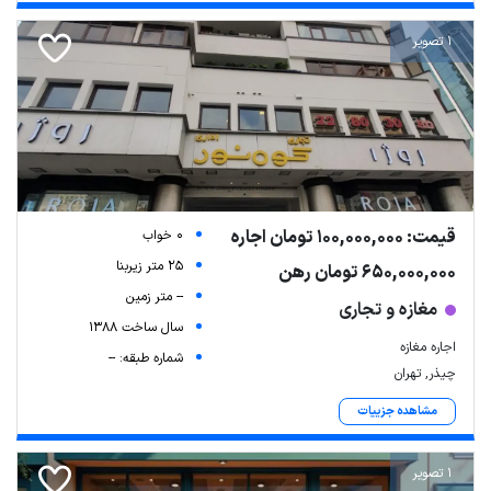
1 تصویر
قیمت: 100,000,000 تومان اجاره
0 خواب
25 متر زیربنا
650,000,000 تومان رهن
-- متر زمین
مغازه و تجاری
سال ساخت 1388
اجاره مغازه
شماره طبقه: --
چیذر, تهران
مشاهده جزییات
1 تصویر