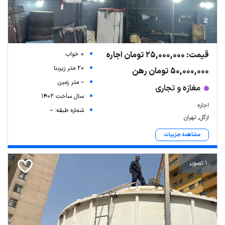
قیمت: 25,000,000 تومان اجاره
0 خواب
20 متر زیربنا
50,000,000 تومان رهن
-- متر زمین
مغازه و تجاری
سال ساخت 1402
اجاره
شماره طبقه: --
ازگل, تهران
مشاهده جزییات
1 تصویر