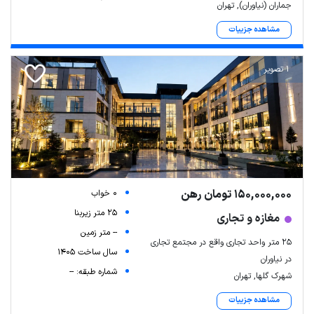
جماران (نیاوران), تهران
مشاهده جزییات
1 تصویر
150,000,000 تومان رهن
0 خواب
25 متر زیربنا
مغازه و تجاری
-- متر زمین
25 متر واحد تجاری واقع در مجتمع تجاری
سال ساخت 1405
در نیاوران
شماره طبقه: --
شهرک گلها, تهران
مشاهده جزییات