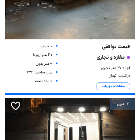
قیمت توافقی
0 خواب
30 متر زیربنا
مغازه و تجاری
-- متر زمین
اجاره ۳۰ متر تجاری
سال ساخت 1391
دزاشیب, تهران
شماره طبقه: --
مشاهده جزییات
2 تصویر