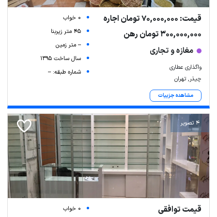
قیمت: 70,000,000 تومان اجاره
0 خواب
45 متر زیربنا
300,000,000 تومان رهن
-- متر زمین
مغازه و تجاری
سال ساخت 1395
واگذاری عطاری
شماره طبقه: --
چیذر, تهران
مشاهده جزییات
4 تصویر
قیمت توافقی
0 خواب