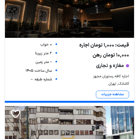
قیمت: 1,000 تومان اجاره
0 خواب
2 متر زیربنا
10,000 تومان رهن
-- متر زمین
مغازه و تجاری
سال ساخت 1405
اجاره کافه‌‌ رستوران مجهز
شماره طبقه: --
کاشانک, تهران
مشاهده جزییات
1 تصویر