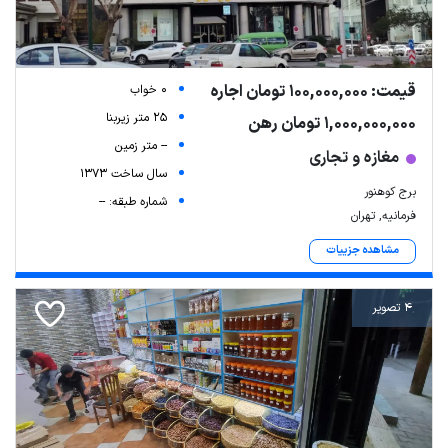
قیمت: 100,000,000 تومان اجاره
0 خواب
25 متر زیربنا
1,000,000,000 تومان رهن
-- متر زمین
مغازه و تجاری
سال ساخت 1373
برج کوهنور
شماره طبقه: --
فرمانیه, تهران
Leaflet
| Map data ©
ariamarz.com
مشاهده جزییات
4 تصویر