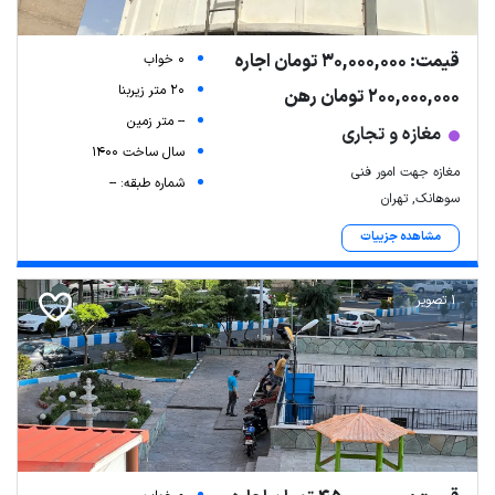
قیمت: 30,000,000 تومان اجاره
0 خواب
20 متر زیربنا
200,000,000 تومان رهن
-- متر زمین
مغازه و تجاری
سال ساخت 1400
مغازه جهت امور فنی
شماره طبقه: --
سوهانک, تهران
مشاهده جزییات
1 تصویر