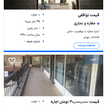
قیمت توافقی
0 خواب
35 متر زیربنا
مغازه و تجاری
-- متر زمین
اجاره مغازه با موقعیت خاص
سال ساخت 1390
کاشانک, تهران
شماره طبقه: --
مشاهده جزییات
1 تصویر
قیمت: 30,000,000 تومان اجاره
0 خواب