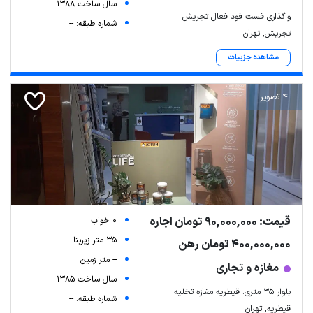
سال ساخت 1388
واگذاری فست فود فعال تجریش
شماره طبقه: --
تجریش, تهران
مشاهده جزییات
4 تصویر
قیمت: 90,000,000 تومان اجاره
0 خواب
35 متر زیربنا
400,000,000 تومان رهن
-- متر زمین
مغازه و تجاری
سال ساخت 1385
بلوار 35 متری. قیطریه مغازه تخلیه
شماره طبقه: --
قیطریه, تهران