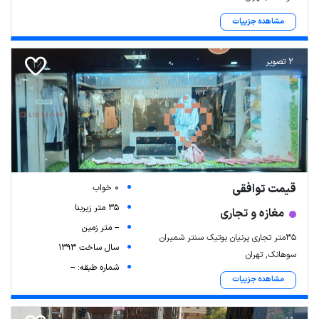
مشاهده جزییات
2 تصویر
قیمت توافقی
0 خواب
35 متر زیربنا
مغازه و تجاری
-- متر زمین
۳۵متر تجاری پرنیان بوتیک سنتر شمیران
سال ساخت 1393
سوهانک, تهران
شماره طبقه: --
مشاهده جزییات