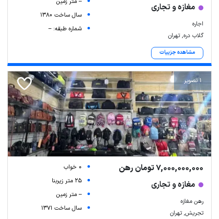
-- متر زمین
مغازه و تجاری
سال ساخت 1380
اجاره
شماره طبقه: --
گلاب دره, تهران
مشاهده جزییات
1 تصویر
7,000,000,000 تومان رهن
0 خواب
25 متر زیربنا
مغازه و تجاری
-- متر زمین
رهن مغازه
سال ساخت 1371
تجریش, تهران