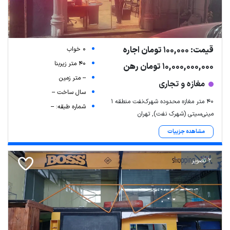
قیمت: 100,000 تومان اجاره
0 خواب
40 متر زیربنا
10,000,000,000 تومان رهن
-- متر زمین
مغازه و تجاری
سال ساخت --
40 متر مغازه محدوده شهرک‌نفت منطقه ۱
شماره طبقه: --
مینی‌سیتی (شهرک نفت), تهران
مشاهده جزییات
2 تصویر