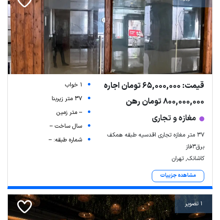
قیمت: 65,000,000 تومان اجاره
1 خواب
37 متر زیربنا
800,000,000 تومان رهن
-- متر زمین
مغازه و تجاری
سال ساخت --
۳۷ متر مغازه تجاری اقدسیه طبقه همکف
شماره طبقه: --
برق۳فاز
کاشانک, تهران
مشاهده جزییات
1 تصویر