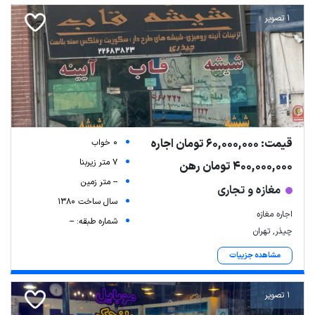
1 تصویر
قیمت: 60,000,000 تومان اجاره
0 خواب
7 متر زیربنا
400,000,000 تومان رهن
-- متر زمین
مغازه و تجاری
سال ساخت 1380
اجاره مغازه
شماره طبقه: --
چیذر, تهران
مشاهده جزییات
1 تصویر