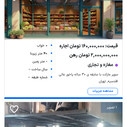
قیمت: 160,000,000 تومان اجاره
0 خواب
40 متر زیربنا
2,000,000,000 تومان رهن
-- متر زمین
مغازه و تجاری
سال ساخت --
سوپر مارکت با سابقه ی ۳۰ ساله پاخور عالی
شماره طبقه: --
اقدسیه, تهران
مشاهده جزییات
1 تصویر