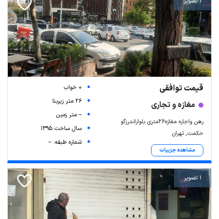
1 تصویر
قیمت توافقی
0 خواب
26 متر زیربنا
مغازه و تجاری
-- متر زمین
رهن واجاره مغازه۲۶متری بلواراندرزگو
سال ساخت 1395
حکمت, تهران
شماره طبقه: --
مشاهده جزییات
1 تصویر