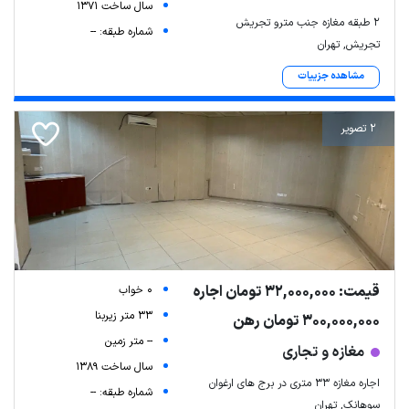
سال ساخت 1371
2 طبقه مغازه جنب مترو تجریش
شماره طبقه: --
تجریش, تهران
مشاهده جزییات
2 تصویر
قیمت: 32,000,000 تومان اجاره
0 خواب
33 متر زیربنا
300,000,000 تومان رهن
-- متر زمین
مغازه و تجاری
سال ساخت 1389
اجاره مغازه ۳۳ متری در برج های ارغوان
شماره طبقه: --
سوهانک, تهران