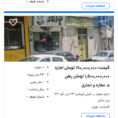
شماره طبقه: --
مشاهده جزییات
2 تصویر
قیمت: 180,000,000 تومان اجاره
0 خواب
23 متر زیربنا
1,500,000,000 تومان رهن
-- متر زمین
مغازه و تجاری
سال ساخت --
اجاره مغازه بر اصلی فرمانیه 23 متر کف 23
شماره طبقه: --
متر بالکن
کامرانیه, تهران
مشاهده جزییات