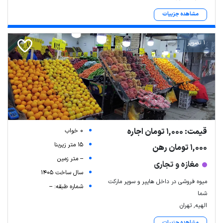
مشاهده جزییات
1 تصویر
قیمت: 1,000 تومان اجاره
0 خواب
15 متر زیربنا
1,000 تومان رهن
-- متر زمین
مغازه و تجاری
سال ساخت 1405
میوه فروشی در داخل هایپر و سوپر مارکت
شماره طبقه: --
شما
الهیه, تهران
مشاهده جزییات