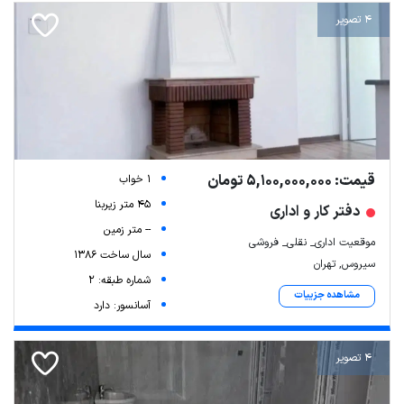
4 تصویر
قیمت: 5,100,000,000 تومان
1 خواب
45 متر زیربنا
دفتر کار و اداری
-- متر زمین
موقعیت اداری_ نقلی_ فروشی
سال ساخت 1386
سیروس, تهران
شماره طبقه: 2
مشاهده جزییات
آسانسور: دارد
4 تصویر