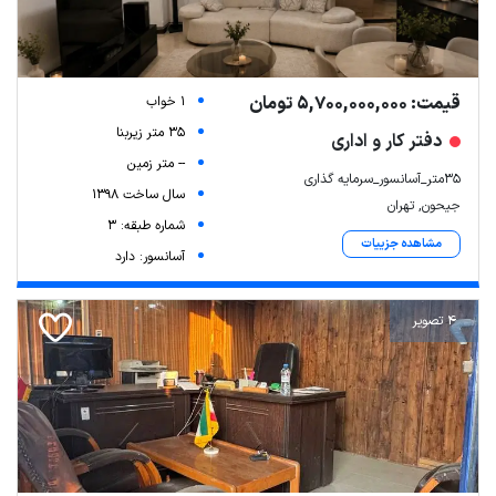
قیمت: 5,700,000,000 تومان
1 خواب
35 متر زیربنا
دفتر کار و اداری
-- متر زمین
۳۵متر_آسانسور_سرمایه گذاری
سال ساخت 1398
جیحون, تهران
شماره طبقه: 3
مشاهده جزییات
آسانسور: دارد
4 تصویر