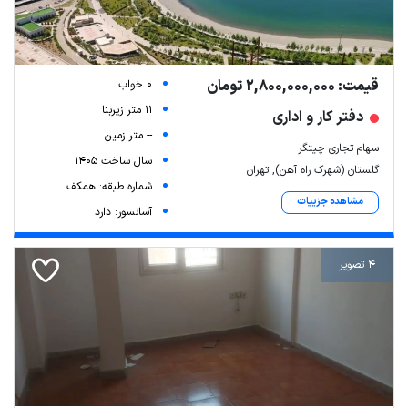
قیمت: 2,800,000,000 تومان
0 خواب
11 متر زیربنا
دفتر کار و اداری
-- متر زمین
سهام تجاری چیتگر
سال ساخت 1405
گلستان (شهرک راه آهن), تهران
شماره طبقه: همکف
مشاهده جزییات
آسانسور: دارد
4 تصویر