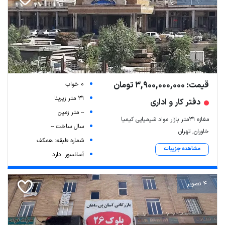
قیمت: 3,900,000,000 تومان
0 خواب
31 متر زیربنا
دفتر کار و اداری
-- متر زمین
مغازه ۳۱متر بازار مواد شیمیایی کیمیا
سال ساخت --
خاوران, تهران
شماره طبقه: همکف
مشاهده جزییات
آسانسور: دارد
4 تصویر