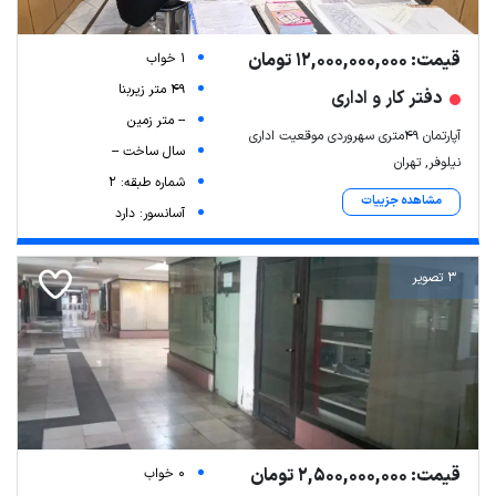
قیمت: 12,000,000,000 تومان
1 خواب
49 متر زیربنا
دفتر کار و اداری
-- متر زمین
آپارتمان ۴۹متری سهروردی موقعیت اداری
سال ساخت --
نیلوفر, تهران
شماره طبقه: 2
مشاهده جزییات
آسانسور: دارد
3 تصویر
قیمت: 2,500,000,000 تومان
0 خواب