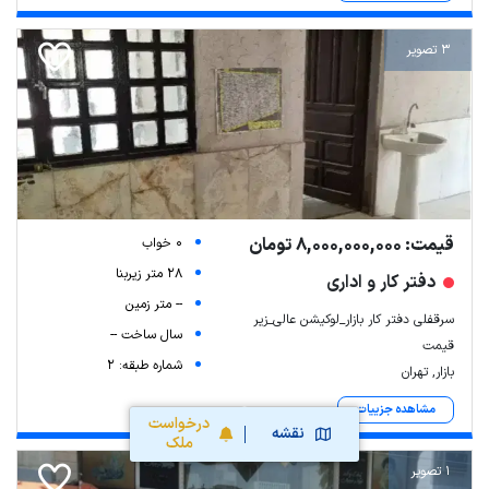
3 تصویر
قیمت: 8,000,000,000 تومان
0 خواب
28 متر زیربنا
دفتر کار و اداری
-- متر زمین
سرقفلی دفتر کار بازار_لوکیشن عالی_زیر
سال ساخت --
قیمت
شماره طبقه: 2
بازار, تهران
مشاهده جزییات
درخواست
نقشه
ملک
1 تصویر