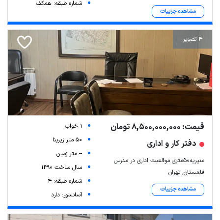
شماره طبقه: همکف
مشاهده جزییات
4 تصویر
قیمت: 8,500,000,000 تومان
1 خواب
50 متر زیربنا
دفتر کار و اداری
-- متر زمین
منیریه50متری موقعیت اداری در مدرس
سال ساخت 1390
قلمستان, تهران
شماره طبقه: 4
مشاهده جزییات
آسانسور: دارد