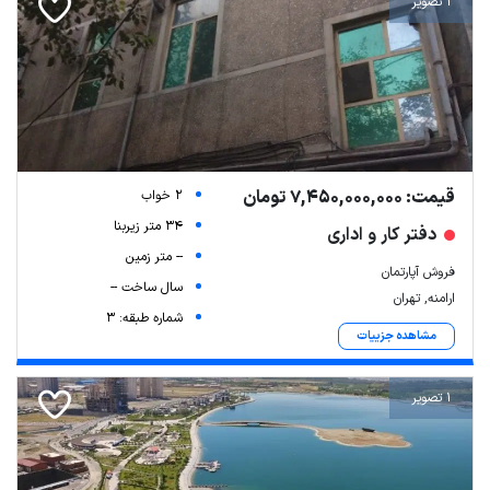
1 تصویر
قیمت: 7,450,000,000 تومان
2 خواب
34 متر زیربنا
دفتر کار و اداری
-- متر زمین
فروش آپارتمان
سال ساخت --
ارامنه, تهران
شماره طبقه: 3
مشاهده جزییات
1 تصویر