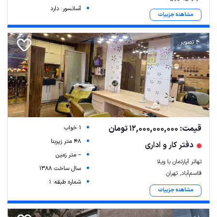
آسانسور: دارد
مشاهده جزییات
4 تصویر
قیمت: 12,000,000,000 تومان
1 خواب
48 متر زیربنا
دفتر کار و اداری
-- متر زمین
تهاتر آپارتمان با ویلا
سال ساخت 1388
قاسم‌آباد, تهران
شماره طبقه: 1
مشاهده جزییات