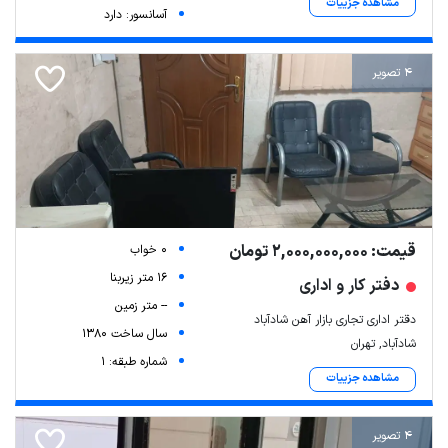
مشاهده جزییات
آسانسور: دارد
4 تصویر
قیمت: 2,000,000,000 تومان
0 خواب
16 متر زیربنا
دفتر کار و اداری
-- متر زمین
دقتر اداری تجاری بازار آهن شادآباد
سال ساخت 1380
شادآباد, تهران
شماره طبقه: 1
مشاهده جزییات
4 تصویر