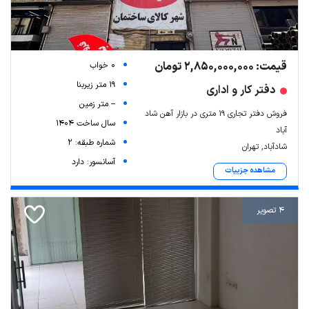
قیمت: 2,850,000,000 تومان
0 خواب
19 متر زیربنا
دفتر کار و اداری
-- متر زمین
فروش دفتر تجاری 19 متری در بازار آهن شاد
سال ساخت 1404
آباد
شماره طبقه: 2
شادآباد, تهران
آسانسور: دارد
مشاهده جزییات
4 تصویر