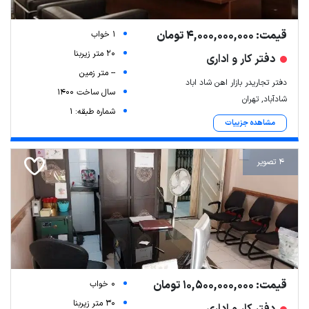
قیمت: 4,000,000,000 تومان
1 خواب
20 متر زیربنا
دفتر کار و اداری
-- متر زمین
دفتر تجاریدر بازار اهن شاد اباد
سال ساخت 1400
شادآباد, تهران
شماره طبقه: 1
مشاهده جزییات
4 تصویر
Leaflet
| Map data ©
ariamarz.com
قیمت: 10,500,000,000 تومان
0 خواب
30 متر زیربنا