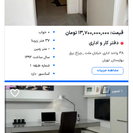
قیمت: 13,700,000,000 تومان
0 خواب
37 متر زیربنا
دفتر کار و اداری
-- متر زمین
۳۸ واحد اداری خیابان ملت _چراغ برق
سال ساخت 1392
بهارستان, تهران
شماره طبقه: 1
مشاهده جزییات
آسانسور: دارد
1 تصویر