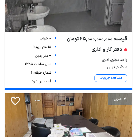
قیمت: 25,000,000,000 تومان
0 خواب
18 متر زیربنا
دفتر کار و اداری
-- متر زمین
واحد تجاری اداری
سال ساخت 1385
شادآباد, تهران
شماره طبقه: 1
مشاهده جزییات
آسانسور: دارد
4 تصویر