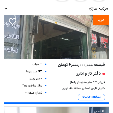
فوری
قیمت: 6,000,000,000 تومان
2 خواب
43 متر زیربنا
دفتر کار و اداری
-- متر زمین
فروش ۴۳ متر مغازه در پاساژ
سال ساخت 1375
خلیج فارس شمالی منطقه 18، تهران
شماره طبقه: --
مشاهده جزییات
4 تصویر