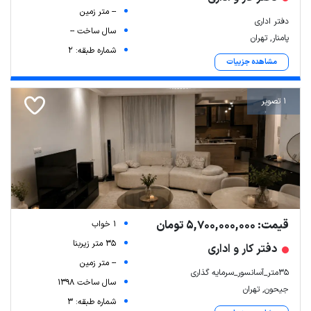
-- متر زمین
دفتر اداری
سال ساخت --
پامنار, تهران
شماره طبقه: 2
مشاهده جزییات
1 تصویر
قیمت: 5,700,000,000 تومان
1 خواب
35 متر زیربنا
دفتر کار و اداری
-- متر زمین
۳۵متر_آسانسور_سرمایه گذاری
سال ساخت 1398
جیحون, تهران
شماره طبقه: 3