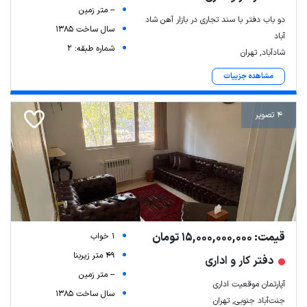
-- متر زمین
دو باب دفتر با سند تجاری در بازار آهن شاد
سال ساخت 1385
آباد
شماره طبقه: 2
شادآباد, تهران
مشاهده جزییات
4 تصویر
قیمت: 15,000,000,000 تومان
1 خواب
49 متر زیربنا
دفتر کار و اداری
-- متر زمین
آپارتمان موقعیت اداری
سال ساخت 1385
جنت‌آباد جنوبی, تهران