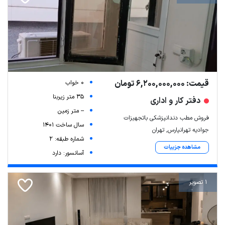
قیمت: 6,200,000,000 تومان
0 خواب
35 متر زیربنا
دفتر کار و اداری
-- متر زمین
فروش مطب دندانپزشکی باتجهیزات
سال ساخت 1401
جوادیه تهرانپارس, تهران
شماره طبقه: 2
مشاهده جزییات
آسانسور: دارد
1 تصویر