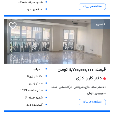
شماره طبقه: همکف
مشاهده جزییات
آسانسور: دارد
1 تصویر
قیمت: 11,700,000,000 تومان
1 خواب
50 متر زیربنا
دفتر کار و اداری
-- متر زمین
50 متر سند اداری شریعتی_ ترکمنستان_ ملک
سال ساخت 1384
سهروردی, تهران
شماره طبقه: 6
مشاهده جزییات
آسانسور: دارد