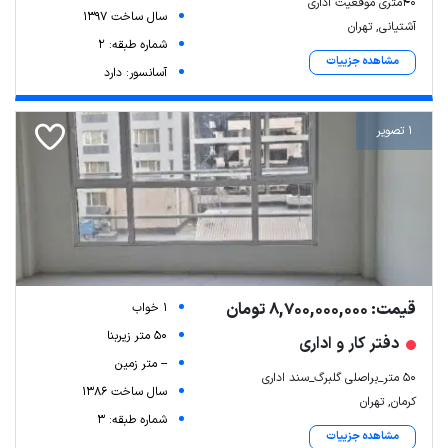
۴۰متری موقعیت اداری
سال ساخت 1397
آشتیانی, تهران
شماره طبقه: 2
مشاهده جزییات
آسانسور: دارد
1 تصویر
قیمت: 8,700,000,000 تومان
1 خواب
50 متر زیربنا
دفتر کار و اداری
-- متر زمین
۵۰ متر_براصلی گلبرگ_سند اداری
سال ساخت 1386
کرمان, تهران
شماره طبقه: 3
مشاهده جزییات