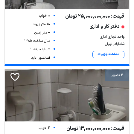
قیمت: 25,000,000,000 تومان
0 خواب
18 متر زیربنا
دفتر کار و اداری
-- متر زمین
واحد تجاری اداری
سال ساخت 1385
شادآباد, تهران
شماره طبقه: 1
مشاهده جزییات
آسانسور: دارد
4 تصویر
قیمت: 13,000,000,000 تومان
2 خواب