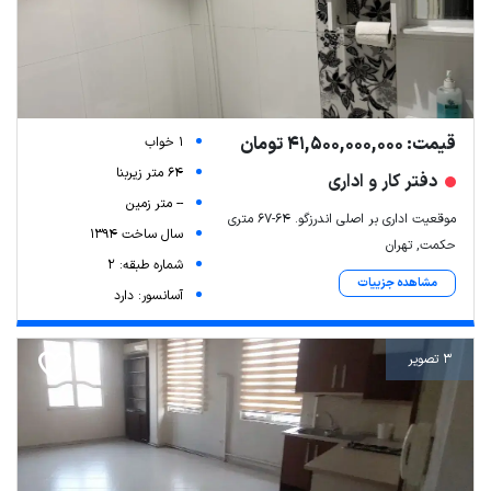
قیمت: 41,500,000,000 تومان
1 خواب
64 متر زیربنا
دفتر کار و اداری
-- متر زمین
موقعیت اداری بر اصلی اندرزگو. ۶۴-۶۷ متری
سال ساخت 1394
حکمت, تهران
شماره طبقه: 2
مشاهده جزییات
آسانسور: دارد
3 تصویر