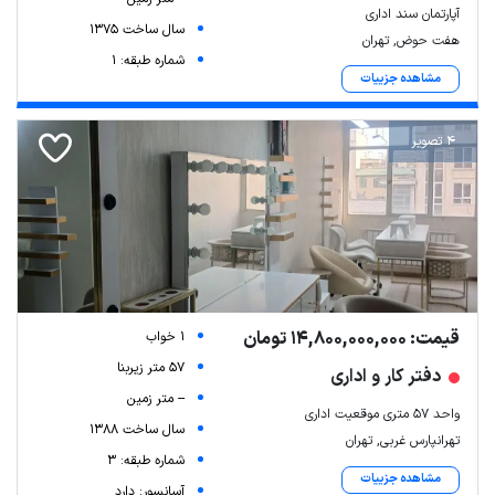
آپارتمان سند اداری
سال ساخت 1375
هفت حوض, تهران
شماره طبقه: 1
مشاهده جزییات
4 تصویر
قیمت: 14,800,000,000 تومان
1 خواب
57 متر زیربنا
دفتر کار و اداری
-- متر زمین
واحد 57 متری موقعیت اداری
سال ساخت 1388
تهرانپارس غربی, تهران
شماره طبقه: 3
مشاهده جزییات
آسانسور: دارد