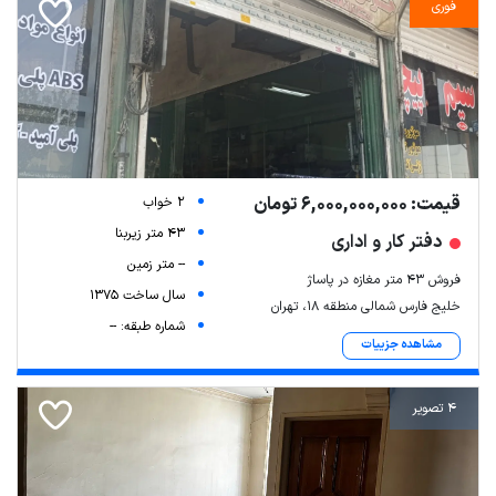
فوری
قیمت: 6,000,000,000 تومان
2 خواب
43 متر زیربنا
دفتر کار و اداری
-- متر زمین
فروش ۴۳ متر مغازه در پاساژ
سال ساخت 1375
خلیج فارس شمالی منطقه 18، تهران
شماره طبقه: --
مشاهده جزییات
4 تصویر