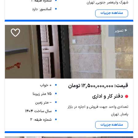
شماره طبقه: 1
شهرک ولیعصر جنوبی, تهران
آسانسور: دارد
مشاهده جزییات
4 تصویر
قیمت: 12,500,000,000 تومان
0 خواب
75 متر زیربنا
دفتر کار و اداری
-- متر زمین
تعدادی واحد جهت فروش و اجاره در بازار
سال ساخت 1404
پامنار, تهران
شماره طبقه: 2
مشاهده جزییات