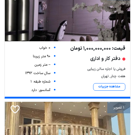
قیمت: 1,000,000,000 تومان
0 خواب
90 متر زیربنا
دفتر کار و اداری
-- متر زمین
فروش یا اجاره سالن زیبایی
سال ساخت 1392
هفت چنار, تهران
شماره طبقه: 1
مشاهده جزییات
آسانسور: دارد
1 تصویر