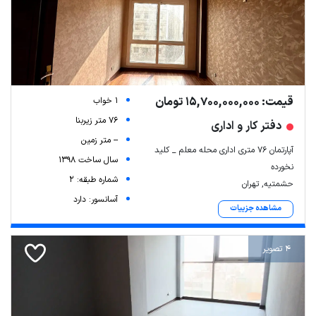
قیمت: 15,700,000,000 تومان
1 خواب
76 متر زیربنا
دفتر کار و اداری
-- متر زمین
آپارتمان ۷۶ متری اداری محله معلم _ کلید
سال ساخت 1398
نخورده
شماره طبقه: 2
حشمتیه, تهران
آسانسور: دارد
مشاهده جزییات
4 تصویر