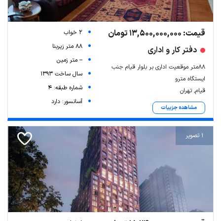
قیمت: 13,500,000,000 تومان
2 خواب
88 متر زیربنا
دفتر کار و اداری
-- متر زمین
۸۸متر موقعیت اداری بر بلوار قیام جنب
سال ساخت 1393
ایستگاه مترو
شماره طبقه: 4
قیام, تهران
آسانسور: دارد
مشاهده جزییات
1 تصویر