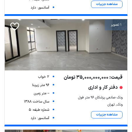
مشاهده جزییات
آسانسور: دارد
1 تصویر
قیمت: 35,000,000,000 تومان
2 خواب
96 متر زیربنا
دفتر کار و اداری
-- متر زمین
ونک صانعی پزشکان ۹۶ متر فول
سال ساخت 1388
ونک, تهران
شماره طبقه: 5
مشاهده جزییات
آسانسور: دارد