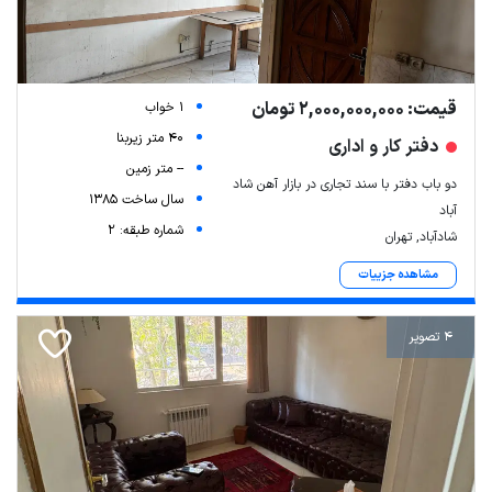
قیمت: 2,000,000,000 تومان
1 خواب
40 متر زیربنا
دفتر کار و اداری
-- متر زمین
دو باب دفتر با سند تجاری در بازار آهن شاد
سال ساخت 1385
آباد
شماره طبقه: 2
شادآباد, تهران
مشاهده جزییات
4 تصویر