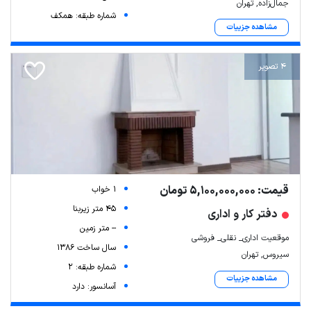
جمال‌زاده, تهران
شماره طبقه: همکف
مشاهده جزییات
4 تصویر
قیمت: 5,100,000,000 تومان
1 خواب
45 متر زیربنا
دفتر کار و اداری
-- متر زمین
موقعیت اداری_ نقلی_ فروشی
سال ساخت 1386
سیروس, تهران
شماره طبقه: 2
مشاهده جزییات
آسانسور: دارد