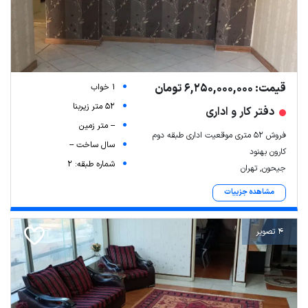
قیمت: 6,250,000,000 تومان
1 خواب
52 متر زیربنا
دفتر کار و اداری
-- متر زمین
فروش ۵۲ متری موقعیت اداری طبقه دوم
سال ساخت --
کارون بهنود
شماره طبقه: 2
جیحون, تهران
مشاهده جزییات
4 تصویر