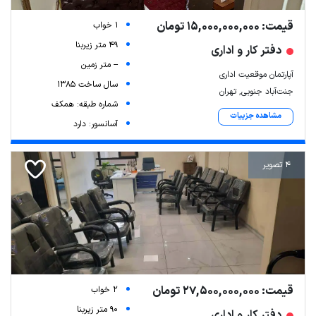
قیمت: 15,000,000,000 تومان
1 خواب
49 متر زیربنا
دفتر کار و اداری
-- متر زمین
آپارتمان موقعیت اداری
سال ساخت 1385
جنت‌آباد جنوبی, تهران
شماره طبقه: همکف
مشاهده جزییات
آسانسور: دارد
4 تصویر
قیمت: 27,500,000,000 تومان
2 خواب
90 متر زیربنا
دفتر کار و اداری