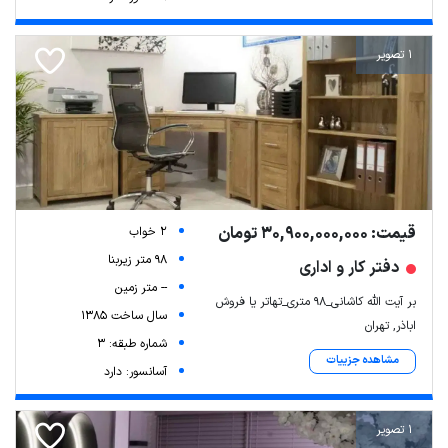
1 تصویر
قیمت: 30,900,000,000 تومان
2 خواب
98 متر زیربنا
دفتر کار و اداری
-- متر زمین
بر آیت الله کاشانی_98 متری_تهاتر یا فروش
سال ساخت 1385
اباذر, تهران
شماره طبقه: 3
مشاهده جزییات
آسانسور: دارد
1 تصویر