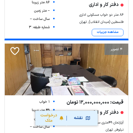
86 متر زیربنا
دفتر کار و اداری
-- متر زمین
86 متر دو خواب مسکونی اداری
سال ساخت --
فلسطین (میدان انقلاب), تهران
شماره طبقه: 3
مشاهده جزییات
4 تصویر
قیمت: 12,000,000,000 تومان
1 خواب
49 متر زیربنا
دفتر کار و اداری
درخواست
نقشه
-- متر زمین
ملک
آپارتمان ۴۹متری سهروردی موقعیت اداری
سال ساخت --
نیلوفر, تهران