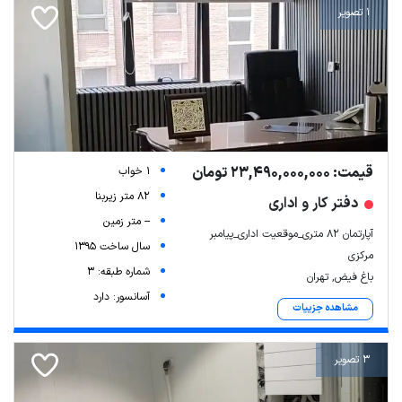
1 تصویر
قیمت: 23,490,000,000 تومان
1 خواب
82 متر زیربنا
دفتر کار و اداری
-- متر زمین
آپارتمان 82 متری_موقعیت اداری_پیامبر
سال ساخت 1395
مرکزی
شماره طبقه: 3
باغ فیض, تهران
آسانسور: دارد
مشاهده جزییات
3 تصویر