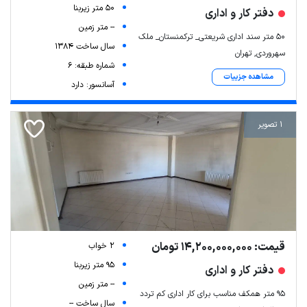
50 متر زیربنا
دفتر کار و اداری
-- متر زمین
50 متر سند اداری شریعتی_ ترکمنستان_ ملک
سال ساخت 1384
سهروردی, تهران
شماره طبقه: 6
مشاهده جزییات
آسانسور: دارد
1 تصویر
قیمت: 14,200,000,000 تومان
2 خواب
95 متر زیربنا
دفتر کار و اداری
-- متر زمین
۹۵ متر همکف مناسب برای کار اداری کم تردد
سال ساخت --