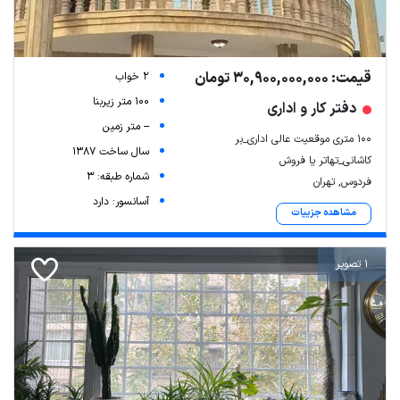
قیمت: 30,900,000,000 تومان
2 خواب
100 متر زیربنا
دفتر کار و اداری
-- متر زمین
100 متری موقعیت عالی اداری_بر
سال ساخت 1387
کاشانی_تهاتر یا فروش
شماره طبقه: 3
فردوس, تهران
آسانسور: دارد
مشاهده جزییات
Leaflet
| Map data ©
ariamarz.com
1 تصویر