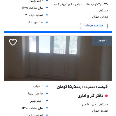
-- متر زمین
75متر2خواب هفت حوض اداری 2پارکینگ و
سال ساخت 1399
مسکونی
شماره طبقه: 3
مدائن, تهران
آسانسور: دارد
مشاهده جزییات
1 تصویر
قیمت: 15,500,000,000 تومان
2 خواب
90 متر زیربنا
دفتر کار و اداری
-- متر زمین
مسکونی اداری ۹۰ متر
سال ساخت 1390
نصرت, تهران
شماره طبقه: 2