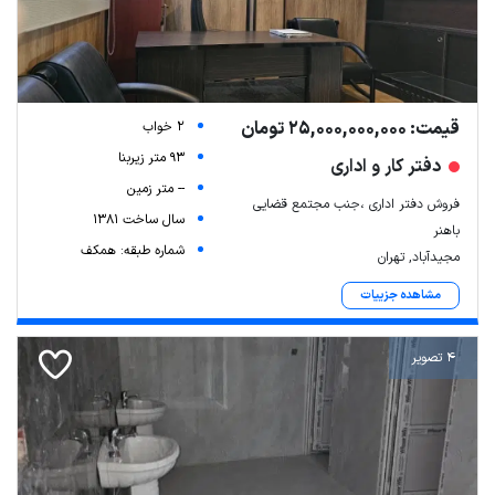
قیمت: 25,000,000,000 تومان
2 خواب
93 متر زیربنا
دفتر کار و اداری
-- متر زمین
فروش دفتر اداری ،جنب مجتمع قضایی
سال ساخت 1381
باهنر
شماره طبقه: همکف
مجیدآباد, تهران
مشاهده جزییات
4 تصویر