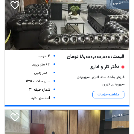
1 تصویر
قیمت: 18,000,000,000 تومان
2 خواب
63 متر زیربنا
دفتر کار و اداری
-- متر زمین
فروش واحد سند اداری_ سهروردی
سال ساخت 1391
سهروردی, تهران
شماره طبقه: 3
مشاهده جزییات
آسانسور: دارد
4 تصویر