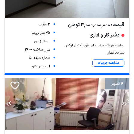
قیمت: 3,000,000,000 تومان
2 خواب
75 متر زیربنا
دفتر کار و اداری
-- متر زمین
اجاره و فروش سند اداری فول آپشن لوکس
سال ساخت 1400
نصرت, تهران
شماره طبقه: 5
مشاهده جزییات
آسانسور: دارد
4 تصویر