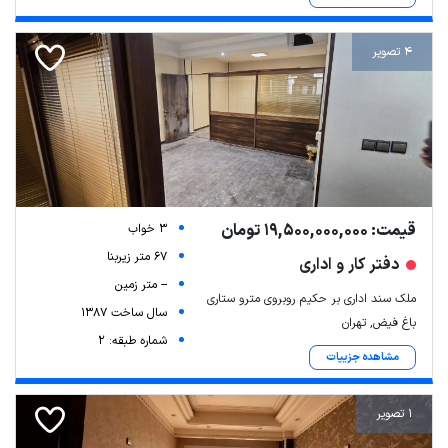
4 تصویر
قیمت: 19,500,000,000 تومان
3 خواب
67 متر زیربنا
دفتر کار و اداری
-- متر زمین
ملک سند اداری بر حکیم روبروی مترو ستاری
سال ساخت 1387
باغ فیض, تهران
شماره طبقه: 2
مشاهده جزییات
1 تصویر