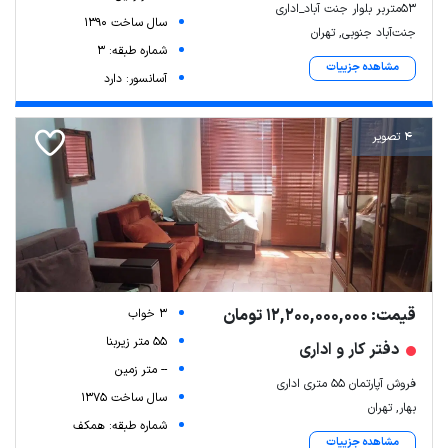
۵۳متربر بلوار جنت آباد_اداری
سال ساخت 1390
جنت‌آباد جنوبی, تهران
شماره طبقه: 3
مشاهده جزییات
آسانسور: دارد
4 تصویر
قیمت: 12,200,000,000 تومان
3 خواب
55 متر زیربنا
دفتر کار و اداری
-- متر زمین
فروش آپارتمان ۵۵ متری اداری
سال ساخت 1375
بهار, تهران
شماره طبقه: همکف
مشاهده جزییات