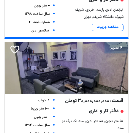
-- متر زمین
آپارتمان اداری پارسه، خرازی، شریف
سال ساخت 1398
شهرک دانشگاه شریف, تهران
شماره طبقه: 4
مشاهده جزییات
آسانسور: دارد
4 تصویر
قیمت: 30,000,000,000 تومان
2 خواب
100 متر زیربنا
دفتر کار و اداری
-- متر زمین
۵۰ متر تجاری ۵۰ متر اداری سند تک برگ دو
سال ساخت 1392
سند