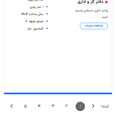
دفتر کار و اداری
-- متر زمین
واحد اداری خدماتی رشدیه
سال ساخت 1404
تبریز
شماره طبقه: 7
مشاهده جزییات
آسانسور: دارد
Leaflet
| Map data ©
ariamarz.com
5
4
3
2
1
ابتدا