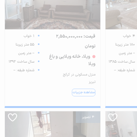
4 خواب
قیمت: 2,550,000,000
1 خواب
180 متر زیربنا
55 متر زیربنا
تومان
-- متر زمین
-- متر زمین
ویلا، خانه ویلایی و باغ
سال ساخت 1385
سال ساخت 1392
ویلا
شماره طبقه: --
شماره طبقه: --
منزل مسکونی در کرکج
تبریز
مشاهده جزییات
4 تصویر