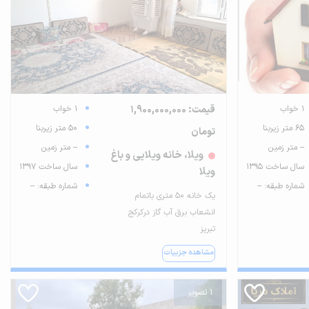
1 خواب
قیمت: 1,900,000,000
1 خواب
65 متر زیربنا
50 متر زیربنا
تومان
-- متر زمین
-- متر زمین
ویلا، خانه ویلایی و باغ
سال ساخت 1395
سال ساخت 1397
ویلا
شماره طبقه: --
شماره طبقه: --
یک خانه ۵۰ متری باتمام
انشعاب برق آب گاز درکرکج
تبریز
مشاهده جزییات
1 تصویر