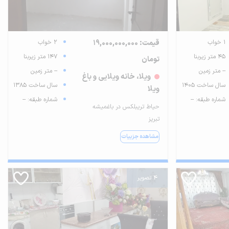
1 خواب
قیمت: 19,000,000,000
2 خواب
45 متر زیربنا
147 متر زیربنا
تومان
-- متر زمین
-- متر زمین
ویلا، خانه ویلایی و باغ
سال ساخت 1405
سال ساخت 1385
ویلا
شماره طبقه: --
شماره طبقه: --
حیاط تریبلکس در باغمیشه
تبریز
مشاهده جزییات
4 تصویر