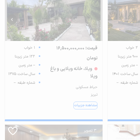
2 خواب
قیمت: 16,500,000,000
1 خواب
900 متر زیربنا
122 متر زیربنا
تومان
-- متر زمین
-- متر زمین
ویلا، خانه ویلایی و باغ
سال ساخت 1401
سال ساخت 1375
ویلا
شماره طبقه: --
شماره طبقه: --
حیاط مسکونی
تبریز
مشاهده جزییات
3 تصویر