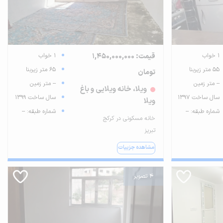
1 خواب
قیمت: 1,450,000,000
1 خواب
55 متر زیربنا
65 متر زیربنا
تومان
-- متر زمین
-- متر زمین
ویلا، خانه ویلایی و باغ
سال ساخت 1397
سال ساخت 1399
ویلا
شماره طبقه: --
شماره طبقه: --
خانه مسکونی در کرکج
تبریز
مشاهده جزییات
4 تصویر